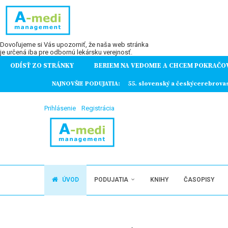
Dovoľujeme si Vás upozorniť, že naša web stránka
je určená iba pre odbornú lekársku verejnosť.
ODÍSŤ ZO STRÁNKY
BERIEM NA VEDOMIE A CHCEM POKRAČO
ochorení
NAJNOVŠIE PODUJATIA:
55. slovenský a českýcerebrova
Prihlásenie
Registrácia
ÚVOD
PODUJATIA
KNIHY
ČASOPISY