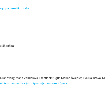
ngiopankreatikografie
uláš Kička
Drahovský, Mária Zakuciová, František Nigut, Marián Švajdler, Eva Bálintová, M
ifestáciu nešpecifických zápalových ochorení čreva