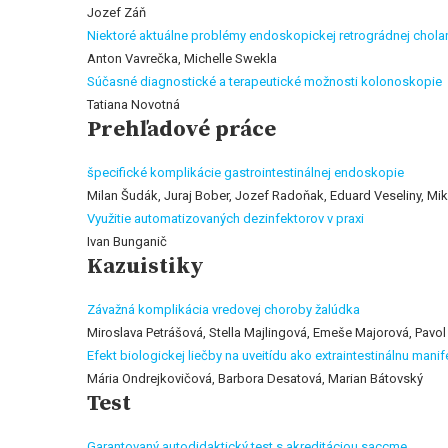
Jozef Záň
Niektoré aktuálne problémy endoskopickej retrográdnej chola
Anton Vavrečka, Michelle Swekla
Súčasné diagnostické a terapeutické možnosti kolonoskopie
Tatiana Novotná
Prehľadové práce
špecifické komplikácie gastrointestinálnej endoskopie
Milan Šudák, Juraj Bober, Jozef Radoňak, Eduard Veseliny, Mik
Využitie automatizovaných dezinfektorov v praxi
Ivan Bunganič
Kazuistiky
Závažná komplikácia vredovej choroby žalúdka
Miroslava Petrášová, Stella Majlingová, Emeše Majorová, Pavol 
Efekt biologickej liečby na uveitídu ako extraintestinálnu man
Mária Ondrejkovičová, Barbora Desatová, Marian Bátovský
Test
Garantovaný autodidaktický test s akreditáciou saccme