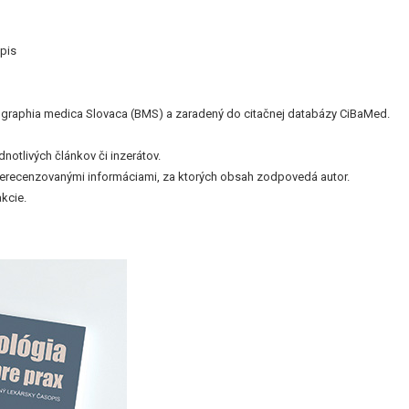
pis
bliographia medica Slovaca (BMS) a zaradený do citačnej databázy CiBaMed.
otlivých článkov či inzerátov.
nerecenzovanými informáciami, za ktorých obsah zodpovedá autor.
kcie.