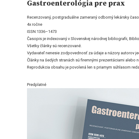
Gastroenterológia pre prax
Recenzovaný, postgraduálne zameraný odborný lekársky časo
4x ročne
ISSN:1336–1473
Časopis je indexovaný v Slovenskej národnej bibliografii, Bi
Všetky články sú recenzované.
Vydavateľ nenesie zodpovednosť za údaje a názory autorov jedn
Články na šedých stranách sú firemnými prezentáciami alebo 
Reprodukcia obsahu je povolená len s priamym súhlasom reda
Predplatné