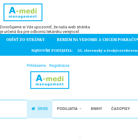
Dovoľujeme si Vás upozorniť, že naša web stránka
je určená iba pre odbornú lekársku verejnosť.
ODÍSŤ ZO STRÁNKY
BERIEM NA VEDOMIE A CHCEM POKRAČO
ochorení
NAJNOVŠIE PODUJATIA:
55. slovenský a českýcerebrova
Prihlásenie
Registrácia
ÚVOD
PODUJATIA
KNIHY
ČASOPISY