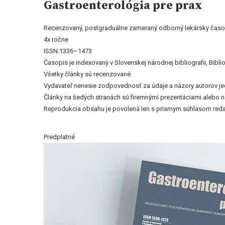
Gastroenterológia pre prax
Recenzovaný, postgraduálne zameraný odborný lekársky časo
4x ročne
ISSN:1336–1473
Časopis je indexovaný v Slovenskej národnej bibliografii, Bi
Všetky články sú recenzované.
Vydavateľ nenesie zodpovednosť za údaje a názory autorov jedn
Články na šedých stranách sú firemnými prezentáciami alebo 
Reprodukcia obsahu je povolená len s priamym súhlasom reda
Predplatné