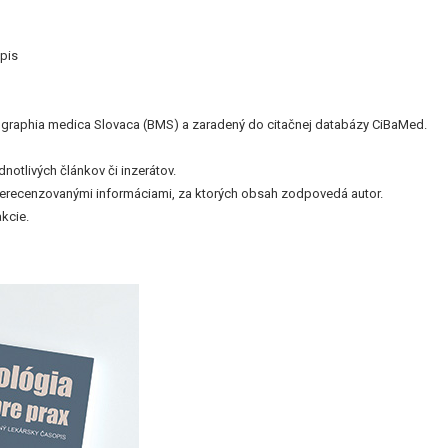
pis
bliographia medica Slovaca (BMS) a zaradený do citačnej databázy CiBaMed.
otlivých článkov či inzerátov.
nerecenzovanými informáciami, za ktorých obsah zodpovedá autor.
kcie.