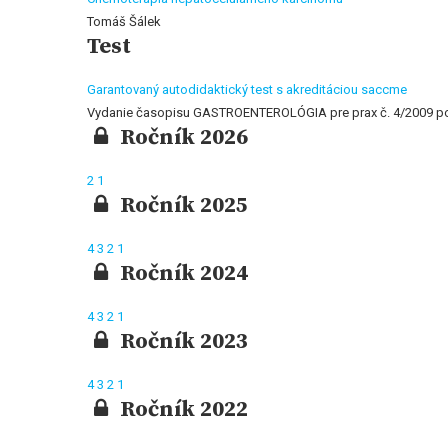
Tomáš Šálek
Test
Garantovaný autodidaktický test s akreditáciou saccme
Vydanie časopisu GASTROENTEROLÓGIA pre prax č. 4/2009 p
Ročník 2026
2
1
Ročník 2025
4
3
2
1
Ročník 2024
4
3
2
1
Ročník 2023
4
3
2
1
Ročník 2022