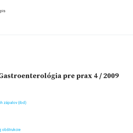
pis
astroenterológia pre prax 4 / 2009
h zápalov (ibd)
j obštrukcie