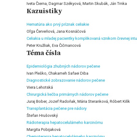
Iveta Čierna, Dagmar Székyová, Martin Skubák, Ján Trnka
Kazuistiky
Hematúria ako prvý príznak celiakie
Oľga Červeňová, Jana Kosnáčová
Celiakia u mladej pacientky komplikovaná vznikom črevnej intu
Peter Kružliak, Eva Čičmancová
Téma čísla
Epidemiológia zhubných nádorov pečene
Ivan Pleško, Chakameh Safaei Diba
Diagnostické zobrazovanie nádorov pečene
Viera Lehotská
Chirurgická liečba primárnych nádorov pečene
Juraj Bober, Jozef Radoňak, Mária Steranková, Róbert Kilík
Transplantácia pečene pre nádory
Štefan Hrušovský
Rádioterapia hepatocelulárneho karcinómu
Margita Pobijaková
Chemoterapia hepatocelulárneho karcinómu