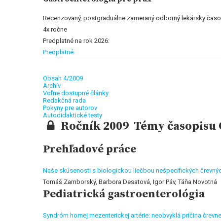
Recenzovaný, postgraduálne zameraný odborný lekársky časo
4x ročne
Predplatné na rok 2026:
Predplatné
Obsah 4/2009
Archív
Voľne dostupné články
Redakčná rada
Pokyny pre autorov
Autodidaktické testy
Ročník 2009 Témy časopisu G
Prehľadové práce
Naše skúsenosti s biologickou liečbou nešpecifických črevnýc
Tomáš Zamborský, Barbora Desatová, Igor Páv, Táňa Novotná
Pediatrická gastroenterológia
Syndróm hornej mezenterickej artérie: neobvyklá príčina črevne