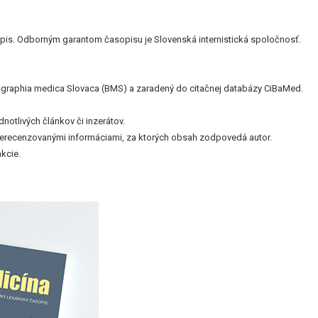
is. Odborným garantom časopisu je Slovenská internistická spoločnosť.
bliographia medica Slovaca (BMS) a zaradený do citačnej databázy CiBaMed.
otlivých článkov či inzerátov.
nerecenzovanými informáciami, za ktorých obsah zodpovedá autor.
kcie.