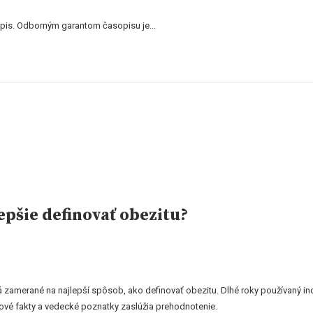
is. Odborným garantom časopisu je...
epšie definovať obezitu?
zamerané na najlepší spôsob, ako definovať obezitu. Dlhé roky používaný index
ové fakty a vedecké poznatky zaslúžia prehodnotenie.