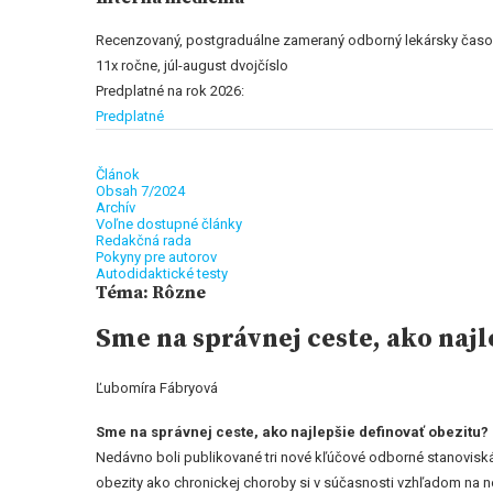
Recenzovaný, postgraduálne zameraný odborný lekársky časop
11x ročne, júl-august dvojčíslo
Predplatné na rok 2026:
Predplatné
Článok
Obsah 7/2024
Archív
Voľne dostupné články
Redakčná rada
Pokyny pre autorov
Autodidaktické testy
Téma: Rôzne
Sme na správnej ceste, ako najl
Ľubomíra Fábryová
Sme na správnej ceste, ako najlepšie definovať obezitu?
Nedávno boli publikované tri nové kľúčové odborné stanoviská 
obezity ako chronickej choroby si v súčasnosti vzhľadom na n