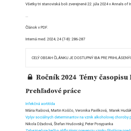
Všetky tri stanoviská boli zverejnené 22. júla 2024 v Annals of I
...
Článok v PDF.
Interná med. 2024; 24 (7-8): 286-287
CELÝ OBSAH ČLÁNKU JE DOSTUPNÝ IBA PRE PRIHLÁSENÝ
Ročník 2024 Témy časopisu I
Prehľadové práce
Infekčná aortitída
Mária Rašiová, Martin Koščo, Veronika Pavlíková, Marek Hudá
Vplyv sociálnych determinantov na vznik alkoholovej choroby
Nikola Džadová, Štefan Hrušovský, Peter Posypanka
Zabezpečuje liečba gliflozínmi prevenciu vzniku fibrilácie pr