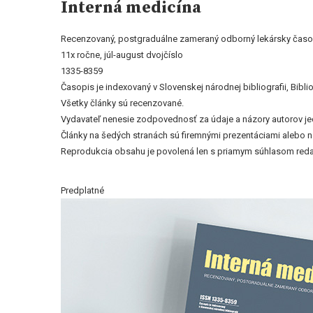
Interná medicína
Recenzovaný, postgraduálne zameraný odborný lekársky časop
11x ročne, júl-august dvojčíslo
1335-8359
Časopis je indexovaný v Slovenskej národnej bibliografii, Bi
Všetky články sú recenzované.
Vydavateľ nenesie zodpovednosť za údaje a názory autorov jedn
Články na šedých stranách sú firemnými prezentáciami alebo 
Reprodukcia obsahu je povolená len s priamym súhlasom reda
Predplatné