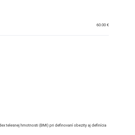
60.00 €
 telesnej hmotnosti (BMI) pri definovaní obezity aj definícia