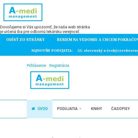
Dovoľujeme si Vás upozorniť, že naša web stránka
je určená iba pre odbornú lekársku verejnosť.
ODÍSŤ ZO STRÁNKY
BERIEM NA VEDOMIE A CHCEM POKRAČO
ochorení
NAJNOVŠIE PODUJATIA:
55. slovenský a českýcerebrova
Prihlásenie
Registrácia
ÚVOD
PODUJATIA
KNIHY
ČASOPISY