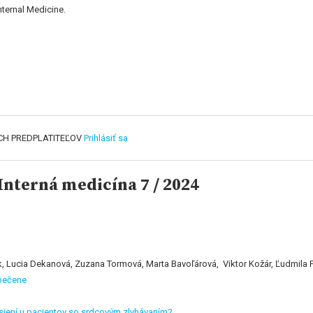
nternal Medicine.
CH PREDPLATITEĽOV
Prihlásiť sa
nterná medicína 7 / 2024
k, Lucia Dekanová, Zuzana Tormová, Marta Bavoľárová, Viktor Kožár, Ľudmila
 pečene
edsiení u pacientov so srdcovým zlyhávaním?