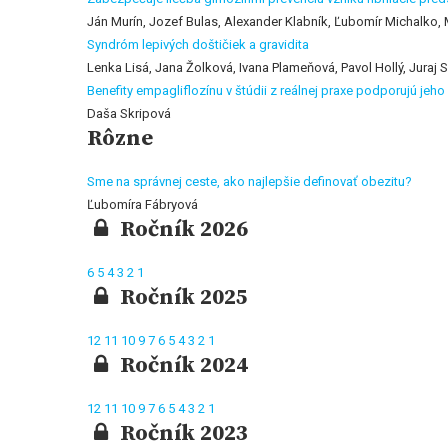
Ján Murín, Jozef Bulas, Alexander Klabník, Ľubomír Michalko,
Syndróm lepivých doštičiek a gravidita
Lenka Lisá, Jana Žolková, Ivana Plameňová, Pavol Hollý, Juraj 
Benefity empagliflozínu v štúdii z reálnej praxe podporujú jeho
Daša Skripová
Rôzne
Sme na správnej ceste, ako najlepšie definovať obezitu?
Ľubomíra Fábryová
Ročník 2026
6
5
4
3
2
1
Ročník 2025
12
11
10
9
7
6
5
4
3
2
1
Ročník 2024
12
11
10
9
7
6
5
4
3
2
1
Ročník 2023