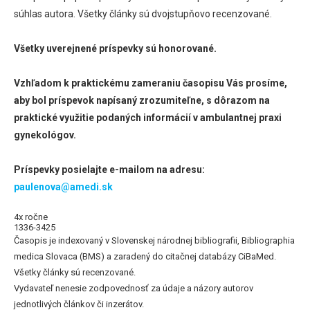
súhlas autora. Všetky články sú dvojstupňovo recenzované.
Všetky uverejnené príspevky sú honorované.
Vzhľadom k praktickému zameraniu časopisu Vás prosíme,
aby bol príspevok napísaný zrozumiteľne, s dôrazom na
praktické využitie podaných informácií v ambulantnej praxi
gynekológov.
Príspevky posielajte e-mailom na adresu:
paulenova@amedi.sk
4x ročne
1336-3425
Časopis je indexovaný v Slovenskej národnej bibliografii, Bibliographia
medica Slovaca (BMS) a zaradený do citačnej databázy CiBaMed.
Všetky články sú recenzované.
Vydavateľ nenesie zodpovednosť za údaje a názory autorov
jednotlivých článkov či inzerátov.