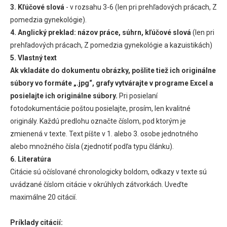
3. Kľúčové slová
- v rozsahu 3-6 (len pri prehľadových prácach, Z
pomedzia gynekológie).
4. Anglický preklad:
názov práce, súhrn, kľúčové slová
(len pri
prehľadových prácach, Z pomedzia gynekológie a kazuistikách)
5. Vlastný text
Ak vkladáte do dokumentu obrázky, pošlite tiež ich originálne
súbory vo formáte „.jpg“, grafy vytvárajte v programe Excel a
posielajte ich originálne súbory.
Pri posielaní
fotodokumentácie poštou posielajte, prosím, len kvalitné
originály. Každú predlohu označte číslom, pod ktorým je
zmienená v texte. Text píšte v 1. alebo 3. osobe jednotného
alebo množného čísla (zjednotiť podľa typu článku).
6. Literatúra
Citácie sú očíslované chronologicky boldom, odkazy v texte sú
uvádzané číslom citácie v okrúhlych zátvorkách. Uveďte
maximálne 20 citácií.
Príklady citácií: