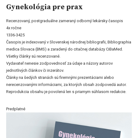
Gynekológia pre prax
Recenzovaný, postgraduálne zameraný odborný lekársky časopis
4x ročne
1336-3425
Časopis je indexovaný v Slovenskej národnej bibliografii, Bibliographia
medica Slovaca (BMS) a zaradený do citačnej databázy CiBaMed.
Všetky články sú recenzované.
Vydavateľ nenesie zodpovednosť za údaje a názory autorov
jednotlivých článkov či inzerátov.
Články na šedých stranách sú firemnými prezentáciami alebo
nerecenzovanými informáciami, za ktorých obsah zodpovedá autor.
Reprodukcia obsahu je povolená len s priamym súhlasom redakcie.
Predplatné