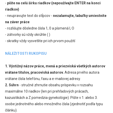
-
píšte na celú šírku riadkov (nepoužívajte ENTER na konci
riadkov)
- neupravujte text do stĺpcov -
nezalamujte, tabuľky umiestnite
na záver práce
- rozlišujte dôsledne čísla 1, 0 a písmená l, O
- zátvorky sú vždy okrúhle ( )
- skratky vždy vysvetlite pri ich prvom použití
NÁLEŽITOSTI RUKOPISU
1. Výstižný názov práce, mená a priezviská všetkých autorov
vrátane titulov, pracoviská autorov.
Adresa prvého autora
vrátane čísla telefónu, faxu a e-mailovej adresy.
2. Súhrn
- stručné zhrnutie obsahu príspevku v rozsahu
maximálne 10 riadkov (len pri prehľadových prácach,
kazuistikách a Z pomedzia gynekológie). Píšte v 1. alebo 3.
osobe jednotného alebo množného čísla (zjednotiť podľa typu
článku).