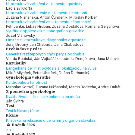
Ultrazvukové vyšetření v i. trimestru gravidity
Ladislav Krofta
Ultrazvukové vyšetrenie v ii. trimestri tehotnosti
Zuzana Nižňanská, Anton Čunderlík, Miroslav Korbeľ
Ultrazvukové vyšetření ve iii. trimestru těhotenství
Petr Jankú, Lukáš Hruban, Zuzana Dostálová, Romana Gerychová
Využitie dopplerovskej sonografie v gravidite
Jozef Višňovský
Limitácie ultrazvukovej diagnostiky v gravidite
Juraj Drobný, Ján Chabada, Jana Chabadová
Prehľadové práce
Genetika rázštepových chýb pery a podnebia
Vanda Repiská, Ján Vojtaššák, Ludmila Demjénová, Jana Malová
Kazuistiky
Langerhans cell histiocytosis s lokalizáciou na vulve
Miloš Mlynček, Peter Uharček, Dušan Ďurčanský
Gynekológia v skratke
Kardiopatie a tehotnosť
Miroslav Korbeľ, Zuzana Nižňanská, Martin Redecha, Andrej Dukát
Z pomedzia gynekológie
Kvalita života u žien s inkontinenciou moču
Ján Švihra
Test
Test k hlavnej téme
Rôzne
Krížovka na relaxáciu o cenu firmy organon slovakia
Ročník 2026
2
1
Ročník 2025