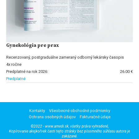
Gynekológia pre prax
Recenzovaný, postgraduálne zameraný odborný lekársky časopis
4x ročne
Predplatné na rok 2026:
26.00 €
Predplatné
Kontakty
Všeobecné obchodné podmienky
Ochrana osobných údajov
Fakturačné údaje
©2022 - www.amedi.sk, všetky práva vyhradené,
Kopírovanie akejkoľvek časti tejto stránky bez písomného súhlasu autora je
zakázané.