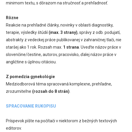
minimom textu, s dôrazom na stručnosť a prehľadnosť.
Rôzne
Reakcie na prehľadné články, novinky v oblasti diagnostiky,
terapie, výsledky štúdií
(max. 3 strany)
, správy z odb. podujatí,
abstrakty z vedeckej práce publikovanej v zahraničnej tlači, nie
staršej ako 1 rok. Rozsah max.
1 strana
. Uveďte názov práce v
slovenčine/čestine, autorov, pracovisko, ďalej názov práce v
angličtine s úplnou citáciou.
Z pomedzia gynekológie
Medziodborová téma spracovaná komplexne, prehľadne,
zrozumiteľne
(rozsah do 8 strán)
.
SPRACOVANIE RUKOPISU
Príspevok píšte na počítači v niektorom z bežných textových
editorov.