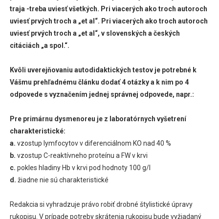
traja -treba uviesť všetkých. Pri viacerých ako troch autoroch
uviesť prvých troch a „et al“. Pri viacerých ako troch autoroch
uviesť prvých troch a „et al“, v slovenských a českých
citáciách „a spol.“.
Kvôli uverejňovaniu autodidaktických testov je potrebné k
Vášmu prehľadnému článku dodať 4 otázky a k nim po 4
odpovede s vyznačením jednej správnej odpovede, napr.:
Pre primárnu dysmenoreu je z laboratórnych vyšetrení
charakteristické:
a.
vzostup lymfocytov v diferenciálnom KO nad 40 %
b.
vzostup C-reaktívneho proteínu a FW v krvi
c.
pokles hladiny Hb v krvi pod hodnoty 100 g/l
d.
žiadne nie sú charakteristické
Redakcia si vyhradzuje právo robiť drobné štylistické úpravy
rukopisu. V prípade potreby skrátenia rukopisu bude vyžiadaný