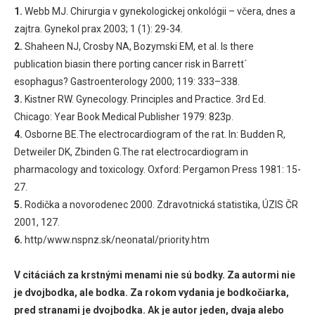
1.
Webb MJ. Chirurgia v gynekologickej onkológii – včera, dnes a
zajtra. Gynekol prax 2003; 1 (1): 29-34.
2.
Shaheen NJ, Crosby NA, Bozymski EM, et al. Is there
publication biasin there porting cancer risk in Barrett´
esophagus? Gastroenterology 2000; 119: 333–338.
3.
Kistner RW. Gynecology. Principles and Practice. 3rd Ed.
Chicago: Year Book Medical Publisher 1979: 823p.
4.
Osborne BE.The electrocardiogram of the rat. In: Budden R,
Detweiler DK, Zbinden G.The rat electrocardiogram in
pharmacology and toxicology. Oxford: Pergamon Press 1981: 15-
27.
5.
Rodička a novorodenec 2000. Zdravotnická statistika, ÚZIS ČR
2001, 127.
6.
http/www.nspnz.sk/neonatal/priority.htm
V citáciách za krstnými menami nie sú bodky. Za autormi nie
je dvojbodka, ale bodka. Za rokom vydania je bodkočiarka,
pred stranami je dvojbodka. Ak je autor jeden, dvaja alebo