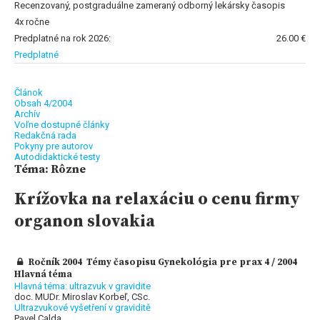
Recenzovaný, postgraduálne zameraný odborný lekársky časopis
4x ročne
Predplatné na rok 2026:
26.00 €
Predplatné
Článok
Obsah 4/2004
Archív
Voľne dostupné články
Redakčná rada
Pokyny pre autorov
Autodidaktické testy
Téma: Rôzne
Krížovka na relaxáciu o cenu firmy
organon slovakia
Ročník 2004 Témy časopisu Gynekológia pre prax 4 / 2004
Hlavná téma
Hlavná téma: ultrazvuk v gravidite
doc. MUDr. Miroslav Korbeľ, CSc.
Ultrazvukové vyšetření v graviditě
Pavel Calda