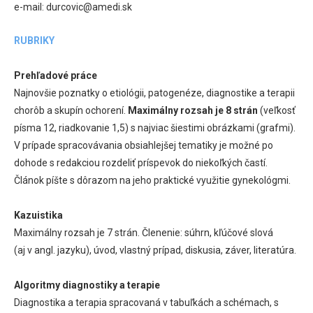
e-mail: durcovic@amedi.sk
RUBRIKY
Prehľadové práce
Najnovšie poznatky o etiológii, patogenéze, diagnostike a terapii
chorôb a skupín ochorení.
Maximálny rozsah je 8 strán
(veľkosť
písma 12, riadkovanie 1,5) s najviac šiestimi obrázkami (grafmi).
V prípade spracovávania obsiahlejšej tematiky je možné po
dohode s redakciou rozdeliť príspevok do niekoľkých častí.
Článok píšte s dôrazom na jeho praktické využitie gynekológmi.
Kazuistika
Maximálny rozsah je 7 strán. Členenie: súhrn, kľúčové slová
(aj v angl. jazyku), úvod, vlastný prípad, diskusia, záver, literatúra.
Algoritmy diagnostiky a terapie
Diagnostika a terapia spracovaná v tabuľkách a schémach, s