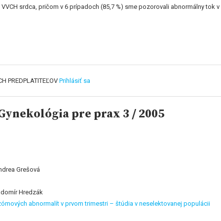
 7 VVCH srdca, pričom v 6 prípadoch (85,7 %) sme pozorovali abnormálny tok v
CH PREDPLATITEĽOV
Prihlásiť sa
ynekológia pre prax 3 / 2005
 Andrea Grešová
Radomír Hredzák
mových abnormalít v prvom trimestri – štúdia v neselektovanej populácii