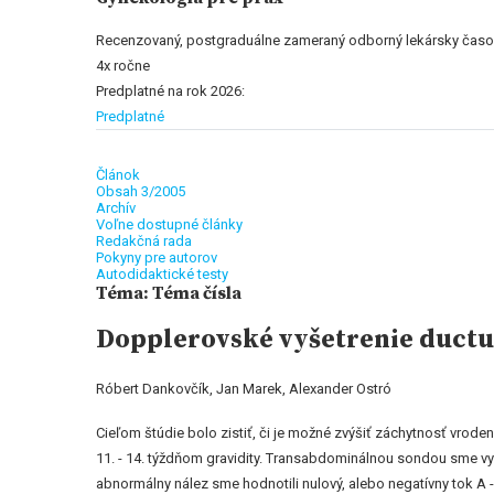
Recenzovaný, postgraduálne zameraný odborný lekársky časo
4x ročne
Predplatné na rok 2026:
Predplatné
Článok
Obsah 3/2005
Archív
Voľne dostupné články
Redakčná rada
Pokyny pre autorov
Autodidaktické testy
Téma: Téma čísla
Dopplerovské vyšetrenie ductu
Róbert Dankovčík, Jan Marek, Alexander Ostró
Cieľom štúdie bolo zistiť, či je možné zvýšiť záchytnosť vrod
11. - 14. týždňom gravidity. Transabdominálnou sondou sme vy
abnormálny nález sme hodnotili nulový, alebo negatívny tok A