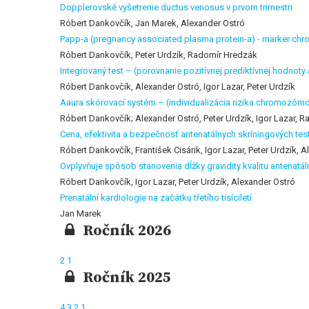
Dopplerovské vyšetrenie ductus venosus v prvom trimestri
Róbert Dankovčík, Jan Marek, Alexander Ostró
Papp-a (pregnancy associated plasma protein-a) - marker c
Róbert Dankovčík, Peter Urdzík, Radomír Hredzák
Integrovaný test – (porovnanie pozitívnej prediktívnej hodnoty 
Róbert Dankovčík, Alexander Ostró, Igor Lazar, Peter Urdzík
Aaura skórovací systém – (individualizácia rizika chromozómo
Róbert Dankovčík; Alexander Ostró, Peter Urdzík, Igor Lazar, 
Cena, efektivita a bezpečnosť antenatálnych skríningových t
Róbert Dankovčík, František Cisárik, Igor Lazar, Peter Urdzík,
Ovplyvňuje spôsob stanovenia dĺžky gravidity kvalitu antena
Róbert Dankovčík, Igor Lazar, Peter Urdzík, Alexander Ostró
Prenatální kardiologie na začátku třetího tisíciletí
Jan Marek
Ročník 2026
2
1
Ročník 2025
4
3
2
1