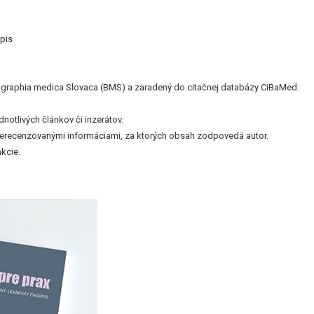
pis
bliographia medica Slovaca (BMS) a zaradený do citačnej databázy CiBaMed.
otlivých článkov či inzerátov.
nerecenzovanými informáciami, za ktorých obsah zodpovedá autor.
kcie.