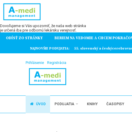
Dovoľujeme si Vás upozorniť, že naša web stránka
je určená iba pre odbornú lekársku verejnosť.
ODÍSŤ ZO STRÁNKY
BERIEM NA VEDOMIE A CHCEM POKRAČO
ochorení
NAJNOVŠIE PODUJATIA:
55. slovenský a českýcerebrova
Prihlásenie
Registrácia
ÚVOD
PODUJATIA
KNIHY
ČASOPISY