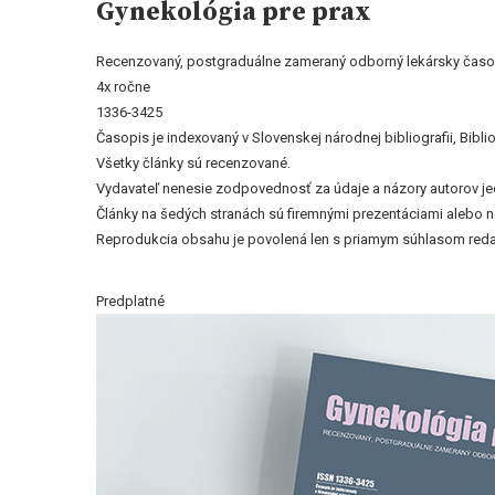
Gynekológia pre prax
Recenzovaný, postgraduálne zameraný odborný lekársky časo
4x ročne
1336-3425
Časopis je indexovaný v Slovenskej národnej bibliografii, Bi
Všetky články sú recenzované.
Vydavateľ nenesie zodpovednosť za údaje a názory autorov jedn
Články na šedých stranách sú firemnými prezentáciami alebo 
Reprodukcia obsahu je povolená len s priamym súhlasom reda
Predplatné