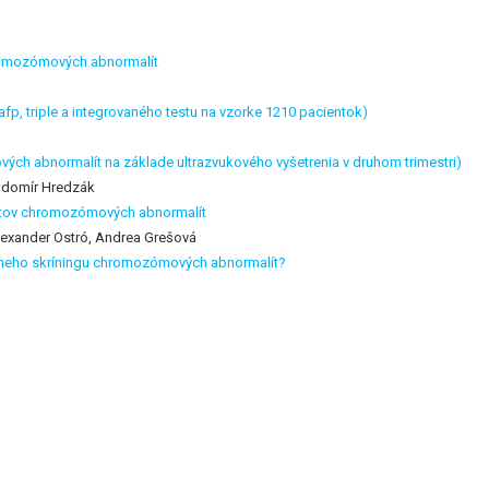
hromozómových abnormalít
afp, triple a integrovaného testu na vzorke 1210 pacientok)
vých abnormalít na základe ultrazvukového vyšetrenia v druhom trimestri)
Radomír Hredzák
estov chromozómových abnormalít
 Alexander Ostró, Andrea Grešová
tálneho skríningu chromozómových abnormalít?