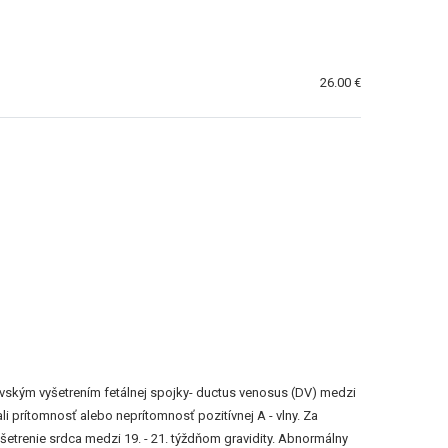
26.00 €
rovským vyšetrením fetálnej spojky- ductus venosus (DV) medzi
 prítomnosť alebo neprítomnosť pozitívnej A - vlny. Za
etrenie srdca medzi 19. - 21. týždňom gravidity. Abnormálny