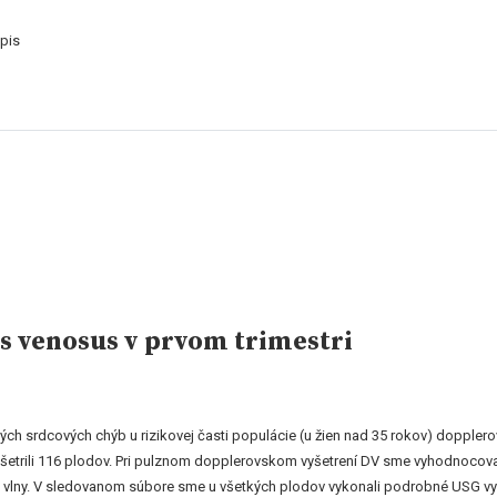
pis
s venosus v prvom trimestri
ených srdcových chýb u rizikovej časti populácie (u žien nad 35 rokov) dopple
šetrili 116 plodov. Pri pulznom dopplerovskom vyšetrení DV sme vyhodnocovali
 - vlny. V sledovanom súbore sme u všetkých plodov vykonali podrobné USG vyš