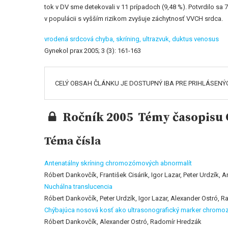
tok v DV sme detekovali v 11 prípadoch (9,48 %). Potvrdilo sa
v populácii s vyšším rizikom zvyšuje záchytnosť VVCH srdca.
vrodená srdcová chyba,
skríning,
ultrazvuk,
duktus venosus
Gynekol prax 2005; 3 (3): 161-163
CELÝ OBSAH ČLÁNKU JE DOSTUPNÝ IBA PRE PRIHLÁSENÝ
Ročník 2005 Témy časopisu G
Téma čísla
Antenatálny skríning chromozómových abnormalít
Róbert Dankovčík, František Cisárik, Igor Lazar, Peter Urdzík,
Nuchálna translucencia
Róbert Dankovčík, Peter Urdzík, Igor Lazar, Alexander Ostró, 
Chýbajúca nosová kosť ako ultrasonografický marker chromozó
Róbert Dankovčík, Alexander Ostró, Radomír Hredzák