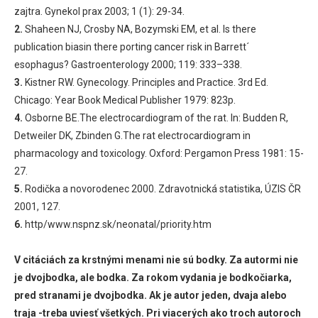
zajtra. Gynekol prax 2003; 1 (1): 29-34.
2.
Shaheen NJ, Crosby NA, Bozymski EM, et al. Is there
publication biasin there porting cancer risk in Barrett´
esophagus? Gastroenterology 2000; 119: 333–338.
3.
Kistner RW. Gynecology. Principles and Practice. 3rd Ed.
Chicago: Year Book Medical Publisher 1979: 823p.
4.
Osborne BE.The electrocardiogram of the rat. In: Budden R,
Detweiler DK, Zbinden G.The rat electrocardiogram in
pharmacology and toxicology. Oxford: Pergamon Press 1981: 15-
27.
5.
Rodička a novorodenec 2000. Zdravotnická statistika, ÚZIS ČR
2001, 127.
6.
http/www.nspnz.sk/neonatal/priority.htm
V citáciách za krstnými menami nie sú bodky. Za autormi nie
je dvojbodka, ale bodka. Za rokom vydania je bodkočiarka,
pred stranami je dvojbodka. Ak je autor jeden, dvaja alebo
traja -treba uviesť všetkých. Pri viacerých ako troch autoroch