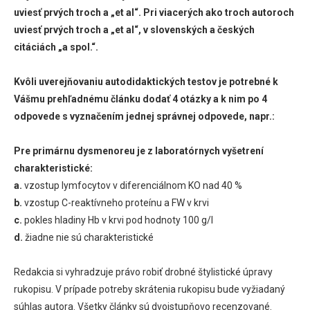
uviesť prvých troch a „et al“. Pri viacerých ako troch autoroch
uviesť prvých troch a „et al“, v slovenských a českých
citáciách „a spol.“.
Kvôli uverejňovaniu autodidaktických testov je potrebné k
Vášmu prehľadnému článku dodať 4 otázky a k nim po 4
odpovede s vyznačením jednej správnej odpovede, napr.:
Pre primárnu dysmenoreu je z laboratórnych vyšetrení
charakteristické:
a.
vzostup lymfocytov v diferenciálnom KO nad 40 %
b.
vzostup C-reaktívneho proteínu a FW v krvi
c.
pokles hladiny Hb v krvi pod hodnoty 100 g/l
d.
žiadne nie sú charakteristické
Redakcia si vyhradzuje právo robiť drobné štylistické úpravy
rukopisu. V prípade potreby skrátenia rukopisu bude vyžiadaný
súhlas autora. Všetky články sú dvojstupňovo recenzované.