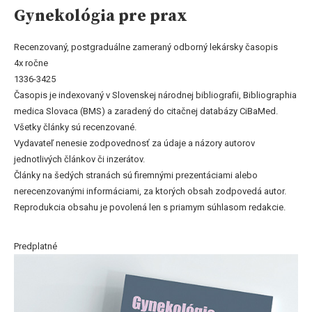
Gynekológia pre prax
Recenzovaný, postgraduálne zameraný odborný lekársky časopis
4x ročne
1336-3425
Časopis je indexovaný v Slovenskej národnej bibliografii, Bibliographia
medica Slovaca (BMS) a zaradený do citačnej databázy CiBaMed.
Všetky články sú recenzované.
Vydavateľ nenesie zodpovednosť za údaje a názory autorov
jednotlivých článkov či inzerátov.
Články na šedých stranách sú firemnými prezentáciami alebo
nerecenzovanými informáciami, za ktorých obsah zodpovedá autor.
Reprodukcia obsahu je povolená len s priamym súhlasom redakcie.
Predplatné