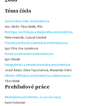
Téma čísla
úvod k téme čísla: endometrióza
doc. MUDr. Tibor Bielik, PhD.
Etiológia, morfológia a diagnostika endometriózy
Peter Hrabčák, Ľudovít Danihel
Poruchy plodnosti podmíněné endometriózou
Igor Crha, Eva Juránková
Bolesť podmienená endometriózou
Igor Slezák
Extrapelvická a extraabdominálna endometrióza
Jozef Adam, Silvia Toporcerová, Alexander Ostró
Hlboko infiltrujúca endometrióza a adenomyóza
Tibor Bielik
Prehľadové práce
Alternatívne pôrodníctvo, čo je a čo nie je
Karol Holomáň