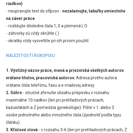
riadkov)
- neupravujte text do stĺpcov -
nezalamujte, tabuľky umiestnite
na záver práce
- rozlišujte dôsledne čísla 1, 0 a písmená l, O
- zátvorky sú vždy okrúhle ( )
- skratky vždy vysvetlite pri ich prvom použití
NÁLEŽITOSTI RUKOPISU
1. Výstižný názov práce, mená a priezviská všetkých autorov
vrátane titulov, pracoviská autorov.
Adresa prvého autora
vrátane čísla telefónu, faxu a e-mailovej adresy.
2. Súhrn
- stručné zhrnutie obsahu príspevku v rozsahu
maximálne 10 riadkov (len pri prehľadových prácach,
kazuistikách a Z pomedzia gynekológie). Píšte v 1. alebo 3.
osobe jednotného alebo množného čísla (zjednotiť podľa typu
článku).
3. Kľúčové slová
- v rozsahu 3-6 (len pri prehľadových prácach, Z