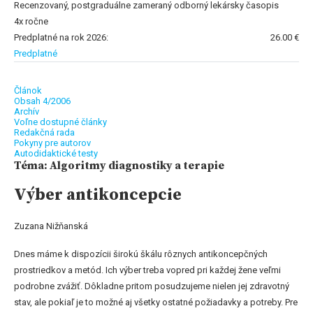
Recenzovaný, postgraduálne zameraný odborný lekársky časopis
4x ročne
Predplatné na rok 2026:
26.00 €
Predplatné
Článok
Obsah 4/2006
Archív
Voľne dostupné články
Redakčná rada
Pokyny pre autorov
Autodidaktické testy
Téma: Algoritmy diagnostiky a terapie
Výber antikoncepcie
Zuzana Nižňanská
Dnes máme k dispozícii širokú škálu rôznych antikoncepčných
prostriedkov a metód. Ich výber treba vopred pri každej žene veľmi
podrobne zvážiť. Dôkladne pritom posudzujeme nielen jej zdravotný
stav, ale pokiaľ je to možné aj všetky ostatné požiadavky a potreby. Pre