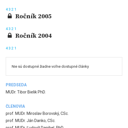
4
3
2
1
Ročník 2005
4
3
2
1
Ročník 2004
4
3
2
1
Nie sú dostupné žiadne voľne dostupné články
PREDSEDA
MUDr. Tibor Bielik PhD.
ČLENOVIA
prof. MUDr. Miroslav Borovský, CSc.
prof. MUDr. Ján Danko, CSc.
prof. MUDr. Ľudovít Danihel, PhD.