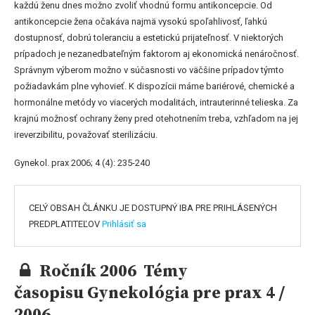
každú ženu dnes možno zvoliť vhodnú formu antikoncepcie. Od
antikoncepcie žena očakáva najmä vysokú spoľahlivosť, ľahkú
dostupnosť, dobrú toleranciu a estetickú prijateľnosť. V niektorých
prípadoch je nezanedbateľným faktorom aj ekonomická nenáročnosť.
Správnym výberom možno v súčasnosti vo väčšine prípadov týmto
požiadavkám plne vyhovieť. K dispozícii máme bariérové, chemické a
hormonálne metódy vo viacerých modalitách, intrauterinné telieska. Za
krajnú možnosť ochrany ženy pred otehotnením treba, vzhľadom na jej
ireverzibilitu, považovať sterilizáciu.
Gynekol. prax 2006; 4 (4): 235-240
CELÝ OBSAH ČLÁNKU JE DOSTUPNÝ IBA PRE PRIHLÁSENÝCH
PREDPLATITEĽOV
Prihlásiť sa
Ročník 2006 Témy
časopisu Gynekológia pre prax 4 /
2006