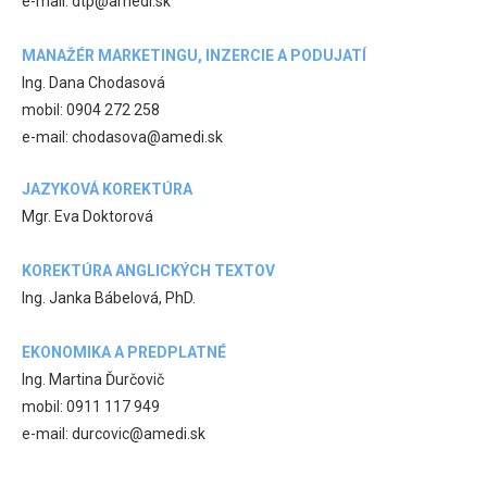
e-mail: dtp@amedi.sk
MANAŽÉR MARKETINGU, INZERCIE A PODUJATÍ
Ing. Dana Chodasová
mobil: 0904 272 258
e-mail: chodasova@amedi.sk
JAZYKOVÁ KOREKTÚRA
Mgr. Eva Doktorová
KOREKTÚRA ANGLICKÝCH TEXTOV
Ing. Janka Bábelová, PhD.
EKONOMIKA A PREDPLATNÉ
Ing. Martina Ďurčovič
mobil: 0911 117 949
e-mail: durcovic@amedi.sk