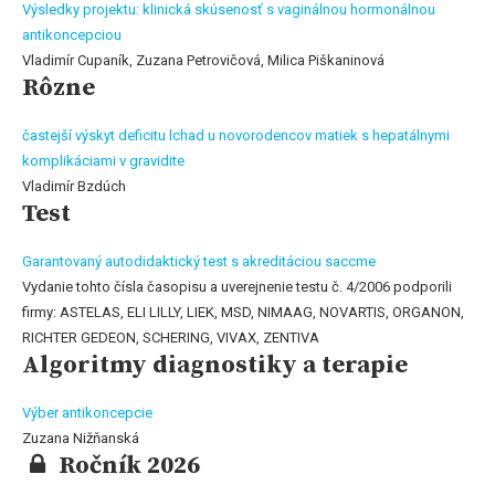
Výsledky projektu: klinická skúsenosť s vaginálnou hormonálnou
antikoncepciou
Vladimír Cupaník, Zuzana Petrovičová, Milica Piškaninová
Rôzne
častejší výskyt deficitu lchad u novorodencov matiek s hepatálnymi
komplikáciami v gravidite
Vladimír Bzdúch
Test
Garantovaný autodidaktický test s akreditáciou saccme
Vydanie tohto čísla časopisu a uverejnenie testu č. 4/2006 podporili
firmy: ASTELAS, ELI LILLY, LIEK, MSD, NIMAAG, NOVARTIS, ORGANON,
RICHTER GEDEON, SCHERING, VIVAX, ZENTIVA
Algoritmy diagnostiky a terapie
Výber antikoncepcie
Zuzana Nižňanská
Ročník 2026