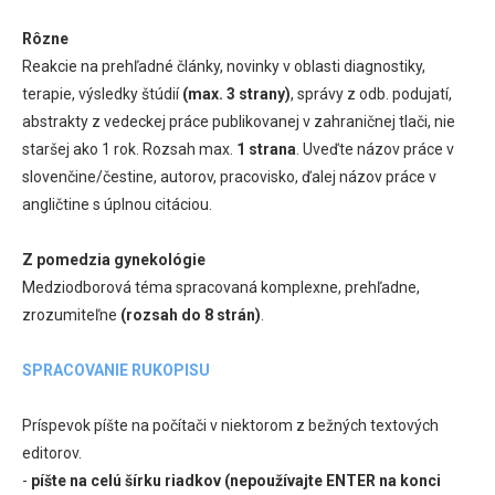
Rôzne
Reakcie na prehľadné články, novinky v oblasti diagnostiky,
terapie, výsledky štúdií
(max. 3 strany)
, správy z odb. podujatí,
abstrakty z vedeckej práce publikovanej v zahraničnej tlači, nie
staršej ako 1 rok. Rozsah max.
1 strana
. Uveďte názov práce v
slovenčine/čestine, autorov, pracovisko, ďalej názov práce v
angličtine s úplnou citáciou.
Z pomedzia gynekológie
Medziodborová téma spracovaná komplexne, prehľadne,
zrozumiteľne
(rozsah do 8 strán)
.
SPRACOVANIE RUKOPISU
Príspevok píšte na počítači v niektorom z bežných textových
editorov.
-
píšte na celú šírku riadkov (nepoužívajte ENTER na konci