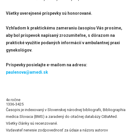
Všetky uverejnené príspevky sú honorované.
Vzhľadom k praktickému zameraniu časopisu Vás prosíme,
aby bol príspevok napísaný zrozumiteľne, s dôrazom na
praktické využitie podaných informácií v ambulantnej praxi
gynekológov.
Príspevky posielajte e-mailom na adresu:
paulenova@amedi.sk
4x ročne
1336-3425
Časopis je indexovaný v Slovenskej národnej bibliografii, Bibliographia
medica Slovaca (BMS) a zaradený do citačnej databázy CiBaMed.
Všetky články sú recenzované.
Vydavateľ nenesie zodpovednosť za údaje a názory autorov