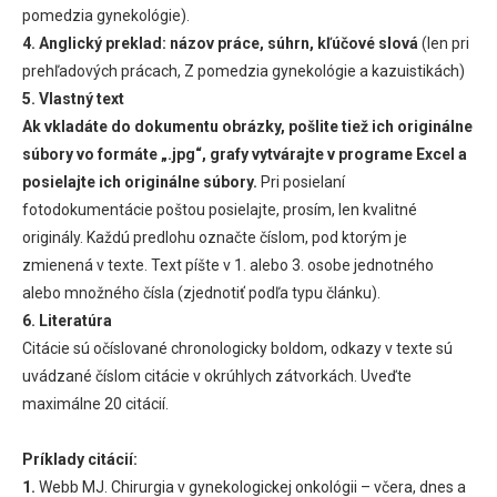
pomedzia gynekológie).
4. Anglický preklad:
názov práce, súhrn, kľúčové slová
(len pri
prehľadových prácach, Z pomedzia gynekológie a kazuistikách)
5. Vlastný text
Ak vkladáte do dokumentu obrázky, pošlite tiež ich originálne
súbory vo formáte „.jpg“, grafy vytvárajte v programe Excel a
posielajte ich originálne súbory.
Pri posielaní
fotodokumentácie poštou posielajte, prosím, len kvalitné
originály. Každú predlohu označte číslom, pod ktorým je
zmienená v texte. Text píšte v 1. alebo 3. osobe jednotného
alebo množného čísla (zjednotiť podľa typu článku).
6. Literatúra
Citácie sú očíslované chronologicky boldom, odkazy v texte sú
uvádzané číslom citácie v okrúhlych zátvorkách. Uveďte
maximálne 20 citácií.
Príklady citácií:
1.
Webb MJ. Chirurgia v gynekologickej onkológii – včera, dnes a