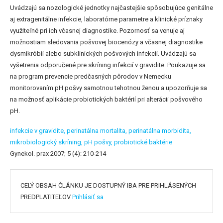
Uvádzajú sa nozologické jednotky najčastejšie spôsobujúce genitálne
aj extragenitálne infekcie, laboratórne parametre a klinické príznaky
využiteľné pri ich včasnej diagnostike. Pozornosť sa venuje aj
možnostiam sledovania pošvovej biocenózy a včasnej diagnostike
dysmikróbií alebo subklinických pošvových infekcií. Uvádzajú sa
vyšetrenia odporučené pre skríning infekcií v gravidite. Poukazuje sa
na program prevencie predčasných pôrodov v Nemecku
monitorovaním pH pošvy samotnou tehotnou ženou a upozorňuje sa
na možnosť aplikácie probiotických baktérií pri alterácii pošvového
pH.
infekcie v gravidite,
perinatálna mortalita,
perinatálna morbidita,
mikrobiologický skríning,
pH pošvy,
probiotické baktérie
Gynekol. prax 2007; 5 (4): 210-214
CELÝ OBSAH ČLÁNKU JE DOSTUPNÝ IBA PRE PRIHLÁSENÝCH
PREDPLATITEĽOV
Prihlásiť sa