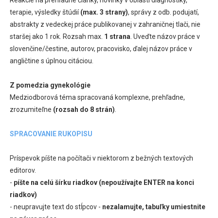
terapie, výsledky štúdií
(max. 3 strany)
, správy z odb. podujatí,
abstrakty z vedeckej práce publikovanej v zahraničnej tlači, nie
staršej ako 1 rok. Rozsah max.
1 strana
. Uveďte názov práce v
slovenčine/čestine, autorov, pracovisko, ďalej názov práce v
angličtine s úplnou citáciou.
Z pomedzia gynekológie
Medziodborová téma spracovaná komplexne, prehľadne,
zrozumiteľne
(rozsah do 8 strán)
.
SPRACOVANIE RUKOPISU
Príspevok píšte na počítači v niektorom z bežných textových
editorov.
-
píšte na celú šírku riadkov (nepoužívajte ENTER na konci
riadkov)
- neupravujte text do stĺpcov -
nezalamujte, tabuľky umiestnite