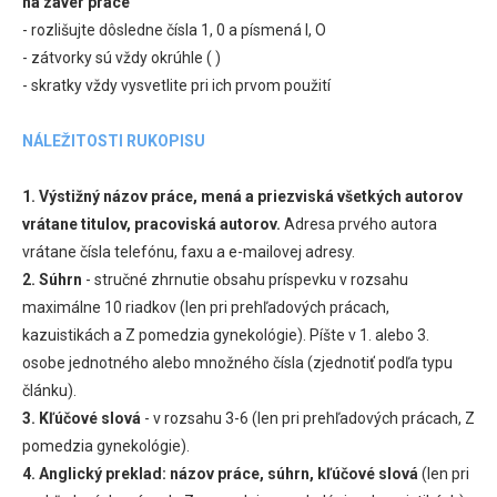
na záver práce
- rozlišujte dôsledne čísla 1, 0 a písmená l, O
- zátvorky sú vždy okrúhle ( )
- skratky vždy vysvetlite pri ich prvom použití
NÁLEŽITOSTI RUKOPISU
1. Výstižný názov práce, mená a priezviská všetkých autorov
vrátane titulov, pracoviská autorov.
Adresa prvého autora
vrátane čísla telefónu, faxu a e-mailovej adresy.
2. Súhrn
- stručné zhrnutie obsahu príspevku v rozsahu
maximálne 10 riadkov (len pri prehľadových prácach,
kazuistikách a Z pomedzia gynekológie). Píšte v 1. alebo 3.
osobe jednotného alebo množného čísla (zjednotiť podľa typu
článku).
3. Kľúčové slová
- v rozsahu 3-6 (len pri prehľadových prácach, Z
pomedzia gynekológie).
4. Anglický preklad:
názov práce, súhrn, kľúčové slová
(len pri