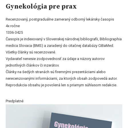
Gynekológia pre prax
Recenzovaný, postgraduálne zameraný odborný lekársky časopis
4x ročne
1336-3425
Časopis je indexovaný v Slovenskej národnej bibliografii, Bibliographia
medica Slovaca (BMS) a zaradený do citačnej databázy CiBaMed.
Všetky články sú recenzované.
Vydavateľ nenesie zodpovednosť za údaje a názory autorov
jednotlivých článkov či inzerátov.
Články na šedých stranách sú firemnými prezentáciami alebo
nerecenzovanými informáciami, za ktorých obsah zodpovedá autor.
Reprodukcia obsahu je povolená len s priamym súhlasom redakcie.
Predplatné