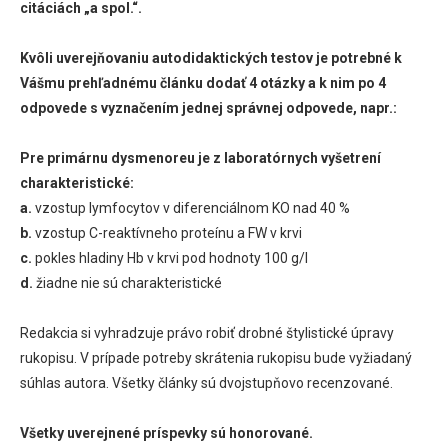
citáciách „a spol.“.
Kvôli uverejňovaniu autodidaktických testov je potrebné k
Vášmu prehľadnému článku dodať 4 otázky a k nim po 4
odpovede s vyznačením jednej správnej odpovede, napr.:
Pre primárnu dysmenoreu je z laboratórnych vyšetrení
charakteristické:
a.
vzostup lymfocytov v diferenciálnom KO nad 40 %
b.
vzostup C-reaktívneho proteínu a FW v krvi
c.
pokles hladiny Hb v krvi pod hodnoty 100 g/l
d.
žiadne nie sú charakteristické
Redakcia si vyhradzuje právo robiť drobné štylistické úpravy
rukopisu. V prípade potreby skrátenia rukopisu bude vyžiadaný
súhlas autora. Všetky články sú dvojstupňovo recenzované.
Všetky uverejnené príspevky sú honorované.