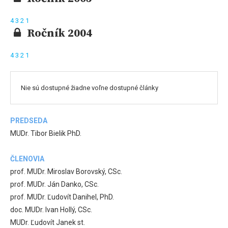
4
3
2
1
Ročník 2004
4
3
2
1
Nie sú dostupné žiadne voľne dostupné články
PREDSEDA
MUDr. Tibor Bielik PhD.
ČLENOVIA
prof. MUDr. Miroslav Borovský, CSc.
prof. MUDr. Ján Danko, CSc.
prof. MUDr. Ľudovít Danihel, PhD.
doc. MUDr. Ivan Hollý, CSc.
MUDr. Ľudovít Janek st.