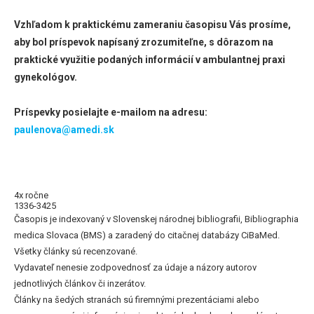
Vzhľadom k praktickému zameraniu časopisu Vás prosíme,
aby bol príspevok napísaný zrozumiteľne, s dôrazom na
praktické využitie podaných informácií v ambulantnej praxi
gynekológov.
Príspevky posielajte e-mailom na adresu:
paulenova@amedi.sk
4x ročne
1336-3425
Časopis je indexovaný v Slovenskej národnej bibliografii, Bibliographia
medica Slovaca (BMS) a zaradený do citačnej databázy CiBaMed.
Všetky články sú recenzované.
Vydavateľ nenesie zodpovednosť za údaje a názory autorov
jednotlivých článkov či inzerátov.
Články na šedých stranách sú firemnými prezentáciami alebo