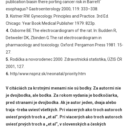
publication biasin there porting cancer risk in Barrett´
esophagus? Gastroenterology 2000; 119: 333–338.
3.
Kistner RW. Gynecology. Principles and Practice. 3rd Ed.
Chicago: Year Book Medical Publisher 1979: 823p.
4.
Osborne BE.The electrocardiogram of the rat. In: Budden R,
Detweiler DK, Zbinden G.The rat electrocardiogram in
pharmacology and toxicology. Oxford: Pergamon Press 1981: 15-
27.
5.
Rodička a novorodenec 2000. Zdravotnická statistika, ÚZIS ČR
2001, 127.
6.
http/www.nspnz.sk/neonatal/priority.htm
V citáciách za krstnými menami nie sú bodky. Za autormi nie
je dvojbodka, ale bodka. Za rokom vydania je bodkočiarka,
pred stranami je dvojbodka. Ak je autor jeden, dvaja alebo
traja -treba uviesť všetkých. Pri viacerých ako troch autoroch
uviesť prvých troch a „et al“. Pri viacerých ako troch autoroch
uviesť prvých troch a „et al“, v slovenských a českých