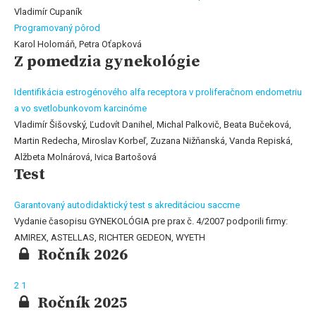
Vladimír Cupaník
Programovaný pôrod
Karol Holomáň, Petra Oťapková
Z pomedzia gynekológie
Identifikácia estrogénového alfa receptora v proliferačnom endometriu
a vo svetlobunkovom karcinóme
Vladimír Šišovský, Ľudovít Danihel, Michal Palkovič, Beata Bučeková,
Martin Redecha, Miroslav Korbeľ, Zuzana Nižňanská, Vanda Repiská,
Alžbeta Molnárová, Ivica Bartošová
Test
Garantovaný autodidaktický test s akreditáciou saccme
Vydanie časopisu GYNEKOLÓGIA pre prax č. 4/2007 podporili firmy:
AMIREX, ASTELLAS, RICHTER GEDEON, WYETH
Ročník 2026
2
1
Ročník 2025