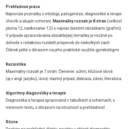
Prehľadové práce
Najnovšie poznatky o etiológii, patogenéze, diagnostike a terapii
chorôb a skupín ochorení.
Maximálny rozsah je 8 strán
(veľkosť
písma 12, riadkovanie 1,5) s najviac šiestimi obrázkami (grafmi).
V prípade spracovávania obsiahlejšej tematiky je možné po
dohode s redakciou rozdeliť príspevok do niekoľkých častí.
Článok píšte s dôrazom na jeho praktické využitie gynekológmi.
Kazuistika
Maximálny rozsah je 7 strán. Členenie: súhrn, kľúčové slová
(aj v angl. jazyku), úvod, vlastný prípad, diskusia, záver, literatúra.
Algoritmy diagnostiky a terapie
Diagnostika a terapia spracovaná v tabuľkách a schémach, s
minimom textu, s dôrazom na stručnosť a prehľadnosť.
Rôzne
Reakcie na prehľadné články, novinky v oblasti diagnostiky,