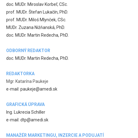
doc. MUDr. Miroslav Korbeľ, CSc.
prof. MUDr. Štefan Lukačín, PhD.
prof. MUDr. Miloš Mlynček, CSc.
MUDr. Zuzana Nižňanská, PhD.
doc. MUDr. Martin Redecha, PhD.
ODBORNÝ REDAKTOR
doc. MUDr. Martin Redecha, PhD.
REDAKTORKA
Mgr. Katarína Paukeje
e-mail: paukeje@amedi.sk
GRAFICKÁ ÚPRAVA
Ing. Lukrecia Schiller
e-mail: dtp@amedi.sk
MANAŽÉR MARKETINGU, INZERCIE A PODUJATÍ