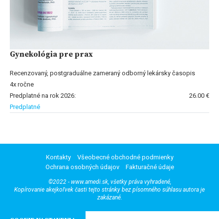
Gynekológia pre prax
Recenzovaný, postgraduálne zameraný odborný lekársky časopis
4x ročne
Predplatné na rok 2026:
26.00 €
Predplatné
Kontakty
Všeobecné obchodné podmienky
Ochrana osobných údajov
Fakturačné údaje
©2022 - www.amedi.sk, všetky práva vyhradené,
Kopírovanie akejkoľvek časti tejto stránky bez písomného súhlasu autora je
zakázané.