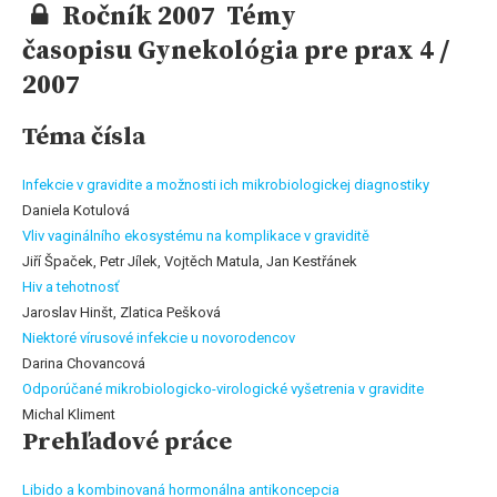
Ročník 2007 Témy
časopisu Gynekológia pre prax 4 /
2007
Téma čísla
Infekcie v gravidite a možnosti ich mikrobiologickej diagnostiky
Daniela Kotulová
Vliv vaginálního ekosystému na komplikace v graviditě
Jiří Špaček, Petr Jílek, Vojtěch Matula, Jan Kestřánek
Hiv a tehotnosť
Jaroslav Hinšt, Zlatica Pešková
Niektoré vírusové infekcie u novorodencov
Darina Chovancová
Odporúčané mikrobiologicko-virologické vyšetrenia v gravidite
Michal Kliment
Prehľadové práce
Libido a kombinovaná hormonálna antikoncepcia