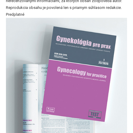
nerecenzovanými informáciami, za ktorých obsah zodpovedá autor.
Reprodukcia obsahu je povolená len s priamym súhlasom redakcie.
Predplatné