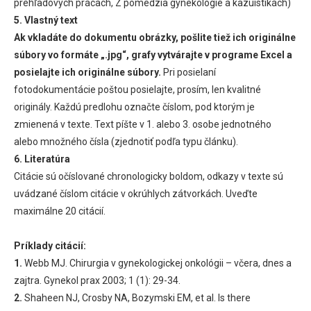
prehľadových prácach, Z pomedzia gynekológie a kazuistikách)
5. Vlastný text
Ak vkladáte do dokumentu obrázky, pošlite tiež ich originálne
súbory vo formáte „.jpg“, grafy vytvárajte v programe Excel a
posielajte ich originálne súbory.
Pri posielaní
fotodokumentácie poštou posielajte, prosím, len kvalitné
originály. Každú predlohu označte číslom, pod ktorým je
zmienená v texte. Text píšte v 1. alebo 3. osobe jednotného
alebo množného čísla (zjednotiť podľa typu článku).
6. Literatúra
Citácie sú očíslované chronologicky boldom, odkazy v texte sú
uvádzané číslom citácie v okrúhlych zátvorkách. Uveďte
maximálne 20 citácií.
Príklady citácií:
1.
Webb MJ. Chirurgia v gynekologickej onkológii – včera, dnes a
zajtra. Gynekol prax 2003; 1 (1): 29-34.
2.
Shaheen NJ, Crosby NA, Bozymski EM, et al. Is there