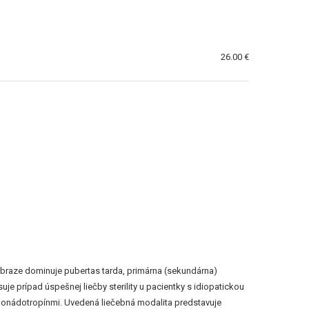
26.00 €
braze dominuje pubertas tarda, primárna (sekundárna)
uje prípad úspešnej liečby sterility u pacientky s idiopatickou
nádotropínmi. Uvedená liečebná modalita predstavuje