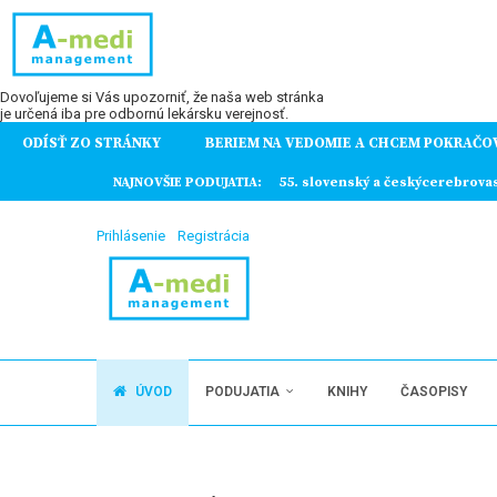
Dovoľujeme si Vás upozorniť, že naša web stránka
je určená iba pre odbornú lekársku verejnosť.
ODÍSŤ ZO STRÁNKY
BERIEM NA VEDOMIE A CHCEM POKRAČO
ochorení
NAJNOVŠIE PODUJATIA:
55. slovenský a českýcerebrova
Prihlásenie
Registrácia
ÚVOD
PODUJATIA
KNIHY
ČASOPISY