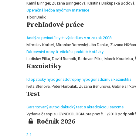
Kamil Biringer, Zuzana Biringerová, Kristína Biskupská Boďová
Operačná liečba myómov maternice
Tibor Bielik
Prehľadové práce
Analýza perinatálnych výsledkov v sr za rok 2008
Miroslav Korbeľ, Miroslav Borovský, Ján Danko, Zuzana Nižňa
Dárcovství oocytů: etické a praktické otázky
Ladislav Pilka, David Rumpík, Radovan Pilka, Marek Koudelka
Kazuistiky
Idiopatický hypogonádotropný hypogonádizmus kazuistika
Iveta Stenová, Peter Harbulák, Zuzana Behúňová, Gabriela Iľko
Test
Garantovaný autodidaktický test s akreditáciou saccme
Vydanie časopisu GYNEKOLÓGIA pre prax č. 1/2010 podpori
Ročník 2026
2
1