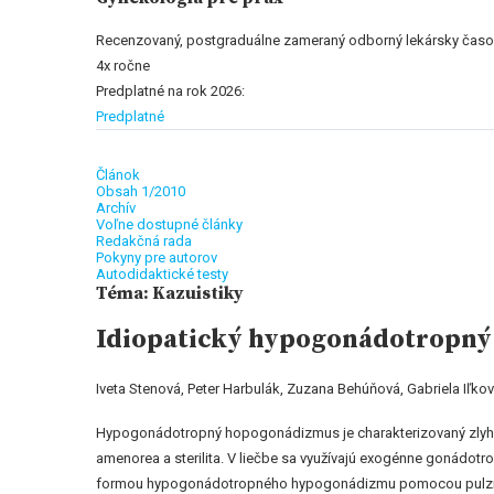
Recenzovaný, postgraduálne zameraný odborný lekársky časo
4x ročne
Predplatné na rok 2026:
Predplatné
Článok
Obsah 1/2010
Archív
Voľne dostupné články
Redakčná rada
Pokyny pre autorov
Autodidaktické testy
Téma: Kazuistiky
Idiopatický hypogonádotropný
Iveta Stenová, Peter Harbulák, Zuzana Behúňová, Gabriela Iľko
Hypogonádotropný hopogonádizmus je charakterizovaný zlyhan
amenorea a sterilita. V liečbe sa využívajú exogénne gonádotrop
formou hypogonádotropného hypogonádizmu pomocou pulznej 