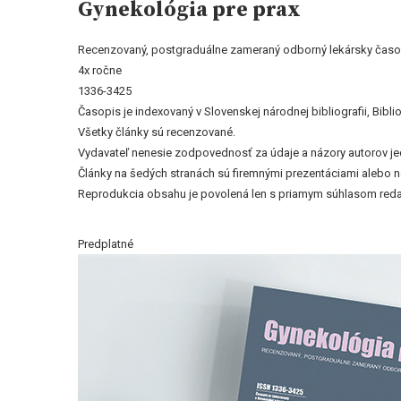
Gynekológia pre prax
Recenzovaný, postgraduálne zameraný odborný lekársky časo
4x ročne
1336-3425
Časopis je indexovaný v Slovenskej národnej bibliografii, Bi
Všetky články sú recenzované.
Vydavateľ nenesie zodpovednosť za údaje a názory autorov jedn
Články na šedých stranách sú firemnými prezentáciami alebo 
Reprodukcia obsahu je povolená len s priamym súhlasom reda
Predplatné