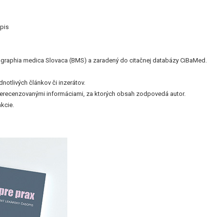
pis
bliographia medica Slovaca (BMS) a zaradený do citačnej databázy CiBaMed.
otlivých článkov či inzerátov.
nerecenzovanými informáciami, za ktorých obsah zodpovedá autor.
kcie.