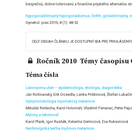
bezpečnú, dobre tolerovanú a finančne prijateľnú alternatívu st
hypogonádotropný hypogonádizmus,
GnRH,
gonádotropíny,
s
Gynekol. prax 2010; 8 (1): 48-52
CELÝ OBSAH ČLÁNKU JE DOSTUPNÝ IBA PRE PRIHLÁSENÝ
Ročník 2010 Témy časopisu G
Téma čísla
Leiomyoma uteri – epidemiológia, etiológia, diagnostika
Ján Richnavský, Erik Dosedla, Lenka Priškinová, Štefan Lukačí
Symptomatológia myomatózy maternice
Mikuláš Redecha, Karol Holomáň, Vladimír Ferianec, Peter Papc
Myómy a tehotnosť
Karol Plank, Igor Rusňák, Katarína Gerincová, Eva Rukavicová
Nechirurgická liečba myómov maternice