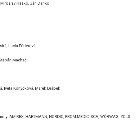
, Miroslav Haško, Ján Danko
nská, Lucia Féderová
, Štěpán Machač
vá, Iveta Konýčková, Marek Drábek
li firmy: AMIREX, HARTMANN, NORDIC, PROM.MEDIC, SCA, WÖRWAG, ZOLS