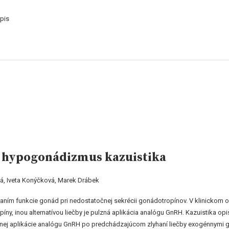
pis
 hypogonádizmus kazuistika
vá, Iveta Konýčková, Marek Drábek
ím funkcie gonád pri nedostatočnej sekrécii gonádotropínov. V klinickom o
íny, inou alternatívou liečby je pulzná aplikácia analógu GnRH. Kazuistika opis
aplikácie analógu GnRH po predchádzajúcom zlyhaní liečby exogénnymi go