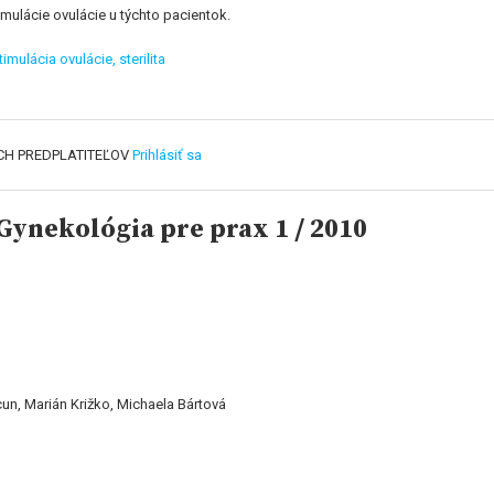
imulácie ovulácie u týchto pacientok.
timulácia ovulácie,
sterilita
CH PREDPLATITEĽOV
Prihlásiť sa
ynekológia pre prax 1 / 2010
n
un, Marián Križko, Michaela Bártová