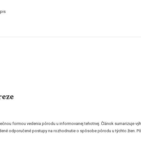
pis
reze
nou formou vedenia pôrodu u informovanej tehotnej. Článok sumarizuje výhod
ené odporučené postupy na rozhodnutie o spôsobe pôrodu u týchto žien. Pô