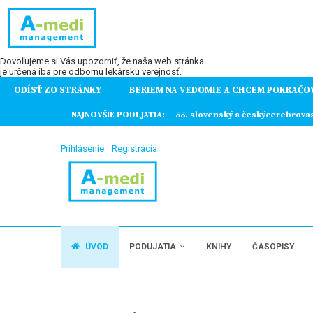
Dovoľujeme si Vás upozorniť, že naša web stránka
je určená iba pre odbornú lekársku verejnosť.
ODÍSŤ ZO STRÁNKY
BERIEM NA VEDOMIE A CHCEM POKRAČO
ochorení
NAJNOVŠIE PODUJATIA:
55. slovenský a českýcerebrova
Prihlásenie
Registrácia
ÚVOD
PODUJATIA
KNIHY
ČASOPISY