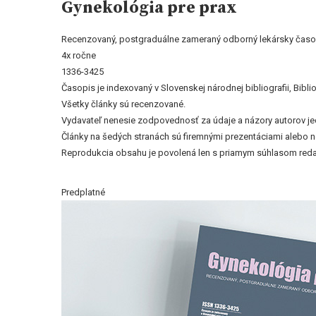
Gynekológia pre prax
Recenzovaný, postgraduálne zameraný odborný lekársky časo
4x ročne
1336-3425
Časopis je indexovaný v Slovenskej národnej bibliografii, Bi
Všetky články sú recenzované.
Vydavateľ nenesie zodpovednosť za údaje a názory autorov jedn
Články na šedých stranách sú firemnými prezentáciami alebo 
Reprodukcia obsahu je povolená len s priamym súhlasom reda
Predplatné