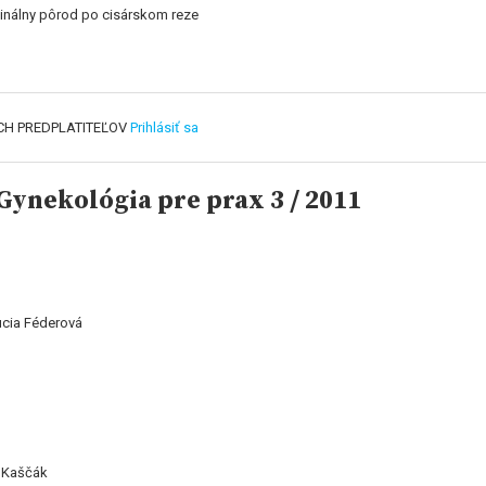
aginálny pôrod po cisárskom reze
CH PREDPLATITEĽOV
Prihlásiť sa
ynekológia pre prax 3 / 2011
Lucia Féderová
r Kaščák