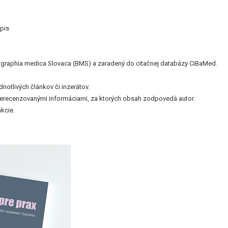
pis
bliographia medica Slovaca (BMS) a zaradený do citačnej databázy CiBaMed.
otlivých článkov či inzerátov.
nerecenzovanými informáciami, za ktorých obsah zodpovedá autor.
kcie.