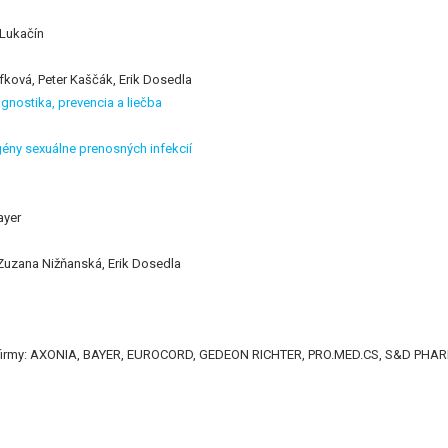
 Lukačín
fková, Peter Kaščák, Erik Dosedla
agnostika, prevencia a liečba
ogény sexuálne prenosných infekcií
ayer
 Zuzana Nižňanská, Erik Dosedla
li firmy: AXONIA, BAYER, EUROCORD, GEDEON RICHTER, PRO.MED.CS, S&D P