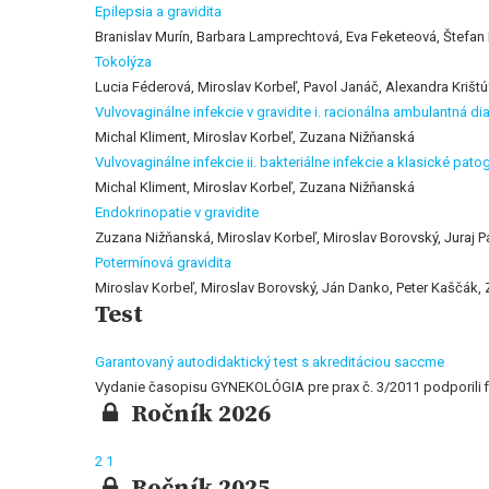
Epilepsia a gravidita
Branislav Murín, Barbara Lamprechtová, Eva Feketeová, Štefan
Tokolýza
Lucia Féderová, Miroslav Korbeľ, Pavol Janáč, Alexandra Krištú
Vulvovaginálne infekcie v gravidite i. racionálna ambulantná di
Michal Kliment, Miroslav Korbeľ, Zuzana Nižňanská
Vulvovaginálne infekcie ii. bakteriálne infekcie a klasické pat
Michal Kliment, Miroslav Korbeľ, Zuzana Nižňanská
Endokrinopatie v gravidite
Zuzana Nižňanská, Miroslav Korbeľ, Miroslav Borovský, Juraj P
Potermínová gravidita
Miroslav Korbeľ, Miroslav Borovský, Ján Danko, Peter Kaščák,
Test
Garantovaný autodidaktický test s akreditáciou saccme
Vydanie časopisu GYNEKOLÓGIA pre prax č. 3/2011 podpori
Ročník 2026
2
1
Ročník 2025