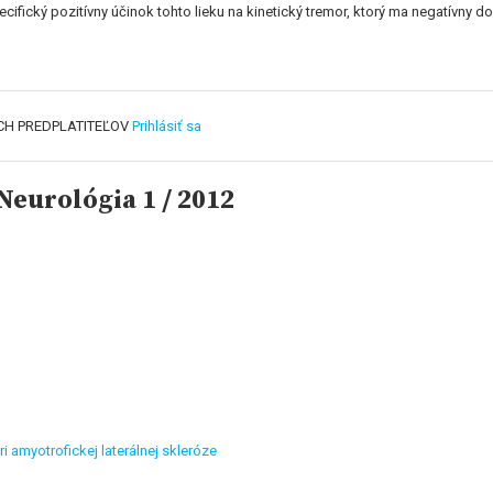
cifický pozitívny účinok tohto lieku na kinetický tremor, ktorý ma negatívny do
CH PREDPLATITEĽOV
Prihlásiť sa
eurológia 1 / 2012
ri amyotrofickej laterálnej skleróze