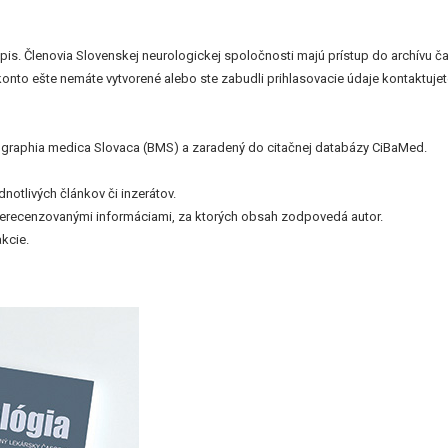
. Členovia Slovenskej neurologickej spoločnosti majú prístup do archívu časo
 konto ešte nemáte vytvorené alebo ste zabudli prihlasovacie údaje kontaktu
bliographia medica Slovaca (BMS) a zaradený do citačnej databázy CiBaMed.
otlivých článkov či inzerátov.
nerecenzovanými informáciami, za ktorých obsah zodpovedá autor.
kcie.