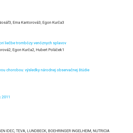
 Nosáľ3, Ema Kantorová3, Egon Kurča3
pri liečbe trombózy venóznych splavov
orová2, Egon Kurča2, Hubert Poláček1
ovou chorobou: výsledky národnej observačnej štúdie
k 2011
IOGEN IDEC, TEVA, LUNDBECK, BOEHRINGER INGELHEIM, NUTRICIA