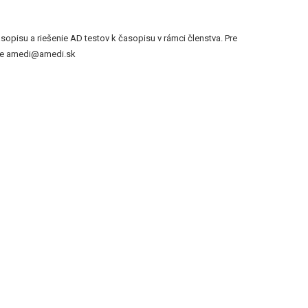
pisu a riešenie AD testov k časopisu v rámci členstva. Pre
jete amedi@amedi.sk