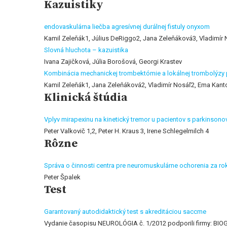
Kazuistiky
endovaskulárna liečba agresívnej durálnej fistuly onyxom
Kamil Zeleňák1, Július DeRiggo2, Jana Zeleňáková3, Vladimír
Slovná hluchota – kazuistika
Ivana Zajičková, Júlia Borošová, Georgi Krastev
Kombinácia mechanickej trombektómie a lokálnej trombolýzy 
Kamil Zeleňák1, Jana Zeleňáková2, Vladimír Nosáľ2, Ema Kant
Klinická štúdia
Vplyv mirapexinu na kinetický tremor u pacientov s parkinson
Peter Valkovič 1,2, Peter H. Kraus 3, Irene Schlegelmilch 4
Rôzne
Správa o činnosti centra pre neuromuskulárne ochorenia za ro
Peter Špalek
Test
Garantovaný autodidaktický test s akreditáciou saccme
Vydanie časopisu NEUROLÓGIA č. 1/2012 podporili firmy: B