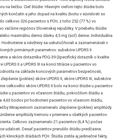
 na liečbu. Cieľ štúdie: Hlavným cieľom tejto štúdie bolo
ch končatín a jeho dopad na kvalitu životu v súvislosti so
ilo celkovo 326 pacientov s PCH, z toho 252 (77 %) vo
o väčšine regiónov Slovenskej republiky. V priebehu štúdie
 alebo maximálnu dennú dávku 4,5 mg (soľ) denne. Individuálna
ov. Hodnotenie a návštevy sa uskutočňovali a zaznamenávali v
edovných primárnych parametrov: subskóre UPDRS II
trie a skóre dotazníka PDQ-39 (špecifický dotazník o kvalite
UPDRS II a UPDRS III na konci titrácie u pacientov vo
 hodnotila na základe koncových parametrov bezpečnosti,
a zlepšenie (pokles) skóre UPDRS II, skóre UPDRS III, subskóre
nie celkového skóre UPDRS II bolo na konci štúdie u pacientov
štúdie u pacientov vo včasnom štádiu, pokročilom štádiu a
 a 4,63 bodov pri hodnotení pacientov vo včasnom štádiu,
 liečby Mirapexinom zaznamenalo zlepšenie (pokles) amplitúdy
níženie amplitúdy tremoru v priemere u všetkých pacientov
acienta. Celkovo zaznamenalo 21 pacientov (6,4 %) počas
uce udalosti. Desať pacientov prerušilo štúdiu predčasne.
 klinických štádiách PCH. Štúdia zistila aj jedinečné fakty,