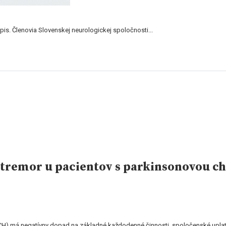
s. Členovia Slovenskej neurologickej spoločnosti...
 tremor u pacientov s parkinsonovou c
 má negatívny dopad na základné každodenné činnosti, spoločenské uplatnen