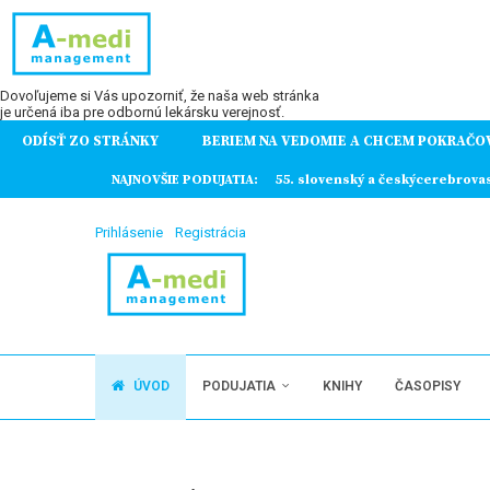
Dovoľujeme si Vás upozorniť, že naša web stránka
je určená iba pre odbornú lekársku verejnosť.
ODÍSŤ ZO STRÁNKY
BERIEM NA VEDOMIE A CHCEM POKRAČO
ochorení
NAJNOVŠIE PODUJATIA:
55. slovenský a českýcerebrova
Prihlásenie
Registrácia
ÚVOD
PODUJATIA
KNIHY
ČASOPISY