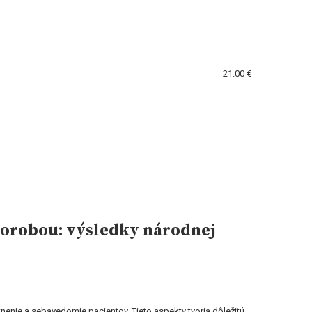
21.00 €
horobou: výsledky národnej
ie a sebavedomie pacientov. Tieto aspekty tvoria dôležitú