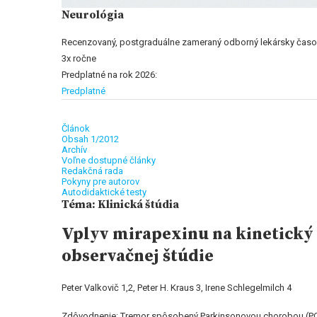
Neurológia
Recenzovaný, postgraduálne zameraný odborný lekársky časopi
3x ročne
Predplatné na rok 2026:
Predplatné
Článok
Obsah 1/2012
Archív
Voľne dostupné články
Redakčná rada
Pokyny pre autorov
Autodidaktické testy
Téma: Klinická štúdia
Vplyv mirapexinu na kinetický
observačnej štúdie
Peter Valkovič 1,2, Peter H. Kraus 3, Irene Schlegelmilch 4
Zdôvodnenie: Tremor spôsobený Parkinsonovou chorobou (PCH)