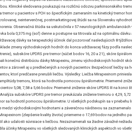
obou. Klinické sledovania poukazujú na rozličnú odozvu parkinsonského tremoru
tremor u pacientov s PCH so špecifickým zameraním na kinetický tremor horný
rolovanej, neintervenčnej, postmarketingovej štúdii sa na Slovensku vyhodnot
horenia. Observačná štúdia sa uskutočnila v 57 neurologických ambulanciách v
ávka bola 0,375 mg (soľ) denne a postupne sa titrovala až na optimálnu dávku
 udržiavacej dávky sa terapeutický účinok dal pozorovať nasledujúcich 8 týždň
na základe zmeny východiskových hodnôt do konca udržiavacej fázy podľa nasl
trenie), subskóre UPDRS pre tremor (súčet bodov 16, 20 a 21), skóre špirálome
ali konečnú distribúciu dávky Mirapexinu, zmenu východiskových hodnôt skóre 
ntov a zároveň aj u predliečených a nových pacientov. Bezpečnosť liečby sa
entov, ktorí predčasne prerušili liečbu. Výsledky: Liečba Mirapexinom priniesl
amplitúdy tremoru, ktorá sa hodnotila pomocou špirálometrie. Priemerné zníže
ientov 5,08, 7,58 a 5,66 bodov. Priemerné zníženie skóre UPDRS III na konci 
. Analýza subskóre UPDRS pre tremor preukázala zníženie tremoru o 4,29, 5,72
emor sa hodnotil pomocou špirálometrie. U všetkých podskupín sa v priebehu
ine medzi východiskovými hodnotami a záverečnou návštevou sa zaznamenalo z
irapexinom (zlepšenie kvality života) priemerne o 17,69 bodov na jedného p
til ako udalosti súvisiace s liečbou. Nezaznamenali sa žiadne závažné nežiad
ila účinky Mirapexinu vo všetkých sledovaných klinických aspektoch vo všetkých