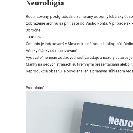
Neurológia
Recenzovaný, postgraduálne zameraný odborný lekársky časopis
zobrazenie archívu sa prihláste do Vášho konta. V prípade ak
3x ročne
1336-8621
Časopis je indexovaný v Slovenskej národnej bibliografii, Bi
Všetky články sú recenzované.
Vydavateľ nenesie zodpovednosť za údaje a názory autorov jedn
Články na šedých stranách sú firemnými prezentáciami alebo 
Reprodukcia obsahu je povolená len s priamym súhlasom reda
Predplatné