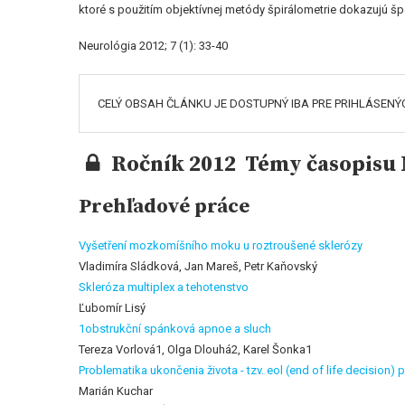
ktoré s použitím objektívnej metódy špirálometrie dokazujú špe
Neurológia 2012; 7 (1): 33-40
CELÝ OBSAH ČLÁNKU JE DOSTUPNÝ IBA PRE PRIHLÁSENÝ
Ročník 2012 Témy časopisu N
Prehľadové práce
Vyšetření mozkomíšního moku u roztroušené sklerózy
Vladimíra Sládková, Jan Mareš, Petr Kaňovský
Skleróza multiplex a tehotenstvo
Ľubomír Lisý
1obstrukční spánková apnoe a sluch
Tereza Vorlová1, Olga Dlouhá2, Karel Šonka1
Problematika ukončenia života - tzv. eol (end of life decision) p
Marián Kuchar