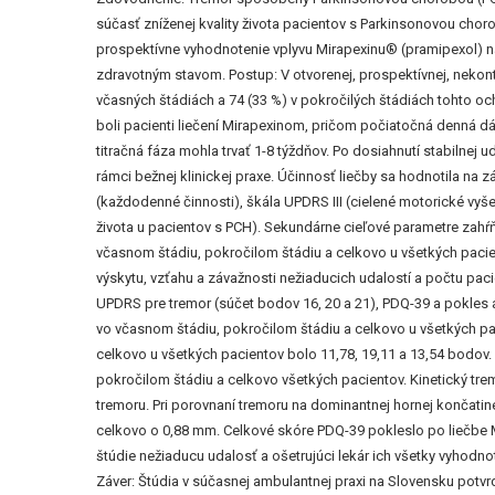
súčasť zníženej kvality života pacientov s Parkinsonovou chor
prospektívne vyhodnotenie vplyvu Mirapexinu® (pramipexol) na 
zdravotným stavom. Postup: V otvorenej, prospektívnej, nekont
včasných štádiách a 74 (33 %) v pokročilých štádiách tohto oc
boli pacienti liečení Mirapexinom, pričom počiatočná denná d
titračná fáza mohla trvať 1-8 týždňov. Po dosiahnutí stabilnej
rámci bežnej klinickej praxe. Účinnosť liečby sa hodnotila 
(každodenné činnosti), škála UPDRS III (cielené motorické vyše
života u pacientov s PCH). Sekundárne cieľové parametre zahŕň
včasnom štádiu, pokročilom štádiu a celkovo u všetkých pacie
výskytu, vzťahu a závažnosti nežiaducich udalostí a počtu paci
UPDRS pre tremor (súčet bodov 16, 20 a 21), PDQ-39 a pokles 
vo včasnom štádiu, pokročilom štádiu a celkovo u všetkých pac
celkovo u všetkých pacientov bolo 11,78, 19,11 a 13,54 bodov
pokročilom štádiu a celkovo všetkých pacientov. Kinetický tr
tremoru. Pri porovnaní tremoru na dominantnej hornej končat
celkovo o 0,88 mm. Celkové skóre PDQ-39 pokleslo po liečbe M
štúdie nežiaducu udalosť a ošetrujúci lekár ich všetky vyhodno
Záver: Štúdia v súčasnej ambulantnej praxi na Slovensku potvrd