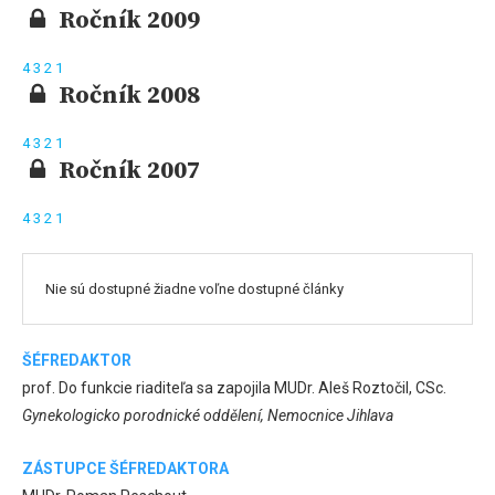
Ročník 2009
4
3
2
1
Ročník 2008
4
3
2
1
Ročník 2007
4
3
2
1
Nie sú dostupné žiadne voľne dostupné články
ŠÉFREDAKTOR
prof. Do funkcie riaditeľa sa zapojila MUDr. Aleš Roztočil, CSc.
Gynekologicko porodnické oddělení, Nemocnice Jihlava
ZÁSTUPCE ŠÉFREDAKTORA