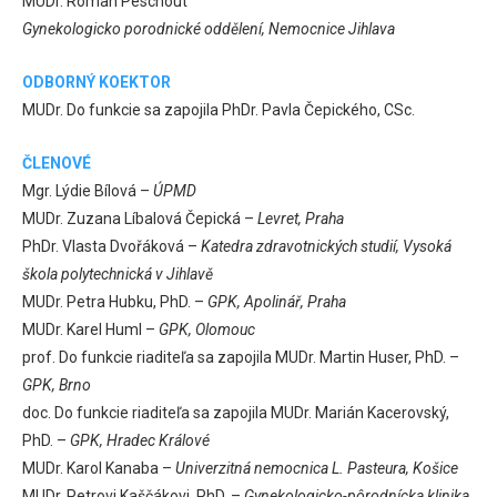
MUDr. Roman Peschout
Gynekologicko porodnické oddělení, Nemocnice Jihlava
ODBORNÝ KOEKTOR
MUDr. Do funkcie sa zapojila PhDr. Pavla Čepického, CSc.
ČLENOVÉ
Mgr. Lýdie Bílová –
ÚPMD
MUDr. Zuzana Líbalová Čepická –
Levret, Praha
PhDr. Vlasta Dvořáková –
Katedra zdravotnických studií, Vysoká
škola polytechnická v Jihlavě
MUDr. Petra Hubku, PhD. –
GPK, Apolinář, Praha
MUDr. Karel Huml –
GPK, Olomouc
prof. Do funkcie riaditeľa sa zapojila MUDr. Martin Huser, PhD. –
GPK, Brno
doc. Do funkcie riaditeľa sa zapojila MUDr. Marián Kacerovský,
PhD. –
GPK, Hradec Králové
MUDr. Karol Kanaba –
Univerzitná nemocnica L. Pasteura, Košice
MUDr. Petrovi Kaščákovi, PhD. –
Gynekologicko-pôrodnícka klinika