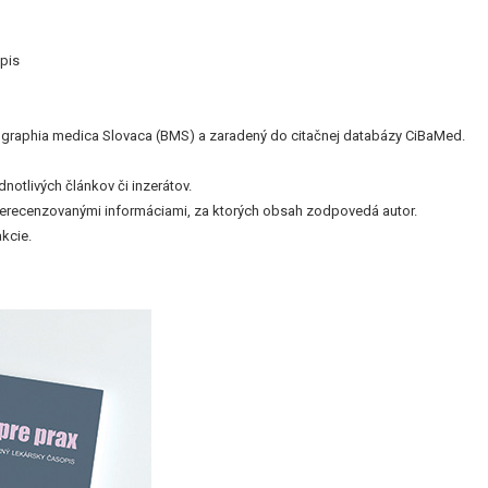
pis
bliographia medica Slovaca (BMS) a zaradený do citačnej databázy CiBaMed.
otlivých článkov či inzerátov.
nerecenzovanými informáciami, za ktorých obsah zodpovedá autor.
kcie.