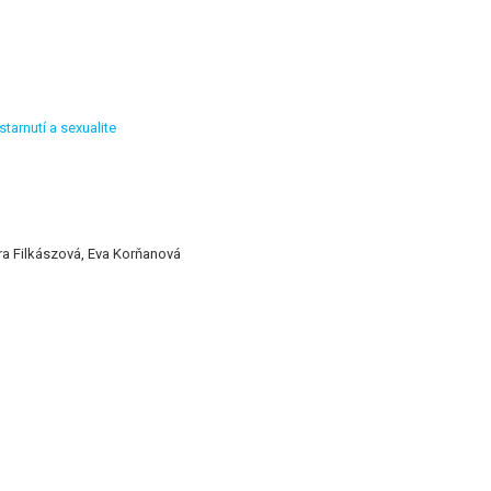
tarnutí a sexualite
a Filkászová, Eva Korňanová