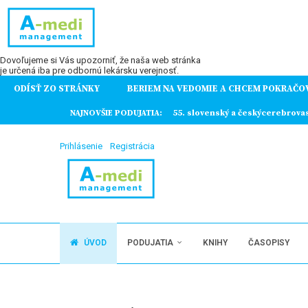
Dovoľujeme si Vás upozorniť, že naša web stránka
je určená iba pre odbornú lekársku verejnosť.
ODÍSŤ ZO STRÁNKY
BERIEM NA VEDOMIE A CHCEM POKRAČO
ochorení
NAJNOVŠIE PODUJATIA:
55. slovenský a českýcerebrova
Prihlásenie
Registrácia
ÚVOD
PODUJATIA
KNIHY
ČASOPISY