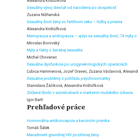
Alexandra Krištúfková
Sexuálny vývoj dievčat od narodenia po dospelosť
Zuzana Nižňanská
Sexuálny život ženy vo fertilnom veku – túžby a priania
Alexandra Krištúfková
Menopauza a andropauza – vplyv na sexuálny život, 74 mýty o s
Miroslav Borovský
Mýty a fakty o ženskej sexualite
Michal Chovanec
Sexuálne dysfunkcie po urogynekologických operáciách
Ľubica Hammerová, Jozef Oravec, Zuzana Václavová, Alexandr
Sexuálne problémy z pohľadu psychosomatiky
Stanislava Žáčiková, Alexandra Krištúfková
Znížené libido v súvislostiach s markermi mužského zdravia
Igor Bartl
Prehľadové práce
Hormonálna antikoncepcia a karcinóm prsníka
Tomáš Šálek
Manažment gravidnej HIV pozitívnej ženy