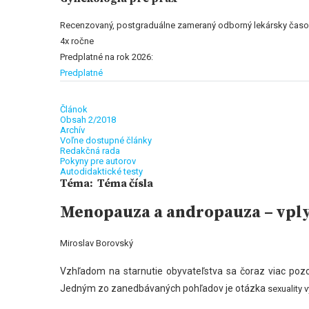
Recenzovaný, postgraduálne zameraný odborný lekársky časo
4x ročne
Predplatné na rok 2026:
Predplatné
Článok
Obsah 2/2018
Archív
Voľne dostupné články
Redakčná rada
Pokyny pre autorov
Autodidaktické testy
Téma: Téma čísla
Menopauza a andropauza – vplyv 
Miroslav Borovský
Vzhľadom na starnutie obyvateľstva sa čoraz viac pozor
Jedným zo zanedbávaných pohľadov je otázka
sexuality 