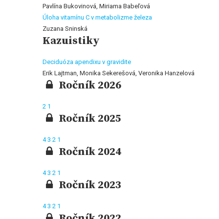
Pavlína Bukovinová, Miriama Babeľová
Úloha vitamínu C v metabolizme železa
Zuzana Sninská
Kazuistiky
Deciduóza apendixu v gravidite
Erik Lajtman, Monika Sekerešová, Veronika Hanzelová
Ročník 2026
2
1
Ročník 2025
4
3
2
1
Ročník 2024
4
3
2
1
Ročník 2023
4
3
2
1
Ročník 2022