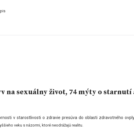
pis
na sexuálny život, 74 mýty o starnutí 
nosti v starostlivosti o zdravie presúva do oblasti zdravotného
ovpl
vyššieho veku s názormi, ktoré neodrážajú realitu.