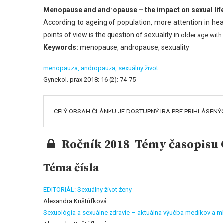
Menopause and andropause – the impact on sexual life
According to ageing of population, more attention in healt
points of view is the question of sexuality in
older age with 
Keywords:
menopause, andropause, sexuality
menopauza,
andropauza,
sexuálny život
Gynekol. prax 2018; 16 (2): 74-75
CELÝ OBSAH ČLÁNKU JE DOSTUPNÝ IBA PRE PRIHLÁSENÝ
Ročník 2018 Témy časopisu G
Téma čísla
EDITORIÁL: Sexuálny život ženy
Alexandra Krištúfková
Sexuológia a sexuálne zdravie – aktuálna výučba medikov a m