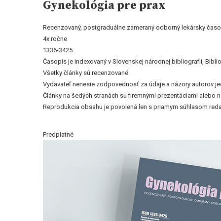
Gynekológia pre prax
Recenzovaný, postgraduálne zameraný odborný lekársky časo
4x ročne
1336-3425
Časopis je indexovaný v Slovenskej národnej bibliografii, Bi
Všetky články sú recenzované.
Vydavateľ nenesie zodpovednosť za údaje a názory autorov jedn
Články na šedých stranách sú firemnými prezentáciami alebo 
Reprodukcia obsahu je povolená len s priamym súhlasom reda
Predplatné