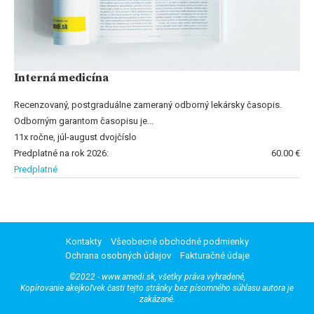
Interná medicína
Recenzovaný, postgraduálne zameraný odborný lekársky časopis.
Odborným garantom časopisu je...
11x ročne, júl-august dvojčíslo
Predplatné na rok 2026:
60.00 €
Predplatné
Kontakty
Všeobecné obchodné podmienky
Ochrana osobných údajov
Fakturačné údaje
©2022 - www.amedi.sk, všetky práva vyhradené,
Kopírovanie akejkoľvek časti tejto stránky bez písomného súhlasu autora je
zakázané.