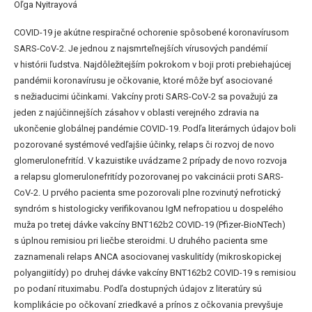
Oľga Nyitrayová
COVID-19 je akútne respiračné ochorenie spôsobené koronavírusom
SARS-CoV-2. Je jednou z najsmrteľnejších vírusových pandémií
v histórii ľudstva. Najdôležitejším pokrokom v boji proti prebiehajúcej
pandémii koronavírusu je očkovanie, ktoré môže byť asociované
s nežiaducimi účinkami. Vakcíny proti SARS-CoV-2 sa považujú za
jeden z najúčinnejších zásahov v oblasti verejného zdravia na
ukončenie globálnej pandémie COVID-19. Podľa literárnych údajov boli
pozorované systémové vedľajšie účinky, relaps či rozvoj de novo
glomerulonefritíd. V kazuistike uvádzame 2 prípady de novo rozvoja
a relapsu glomerulonefritídy pozorovanej po vakcinácii proti SARS-
CoV-2. U prvého pacienta sme pozorovali plne rozvinutý nefrotický
syndróm s histologicky verifikovanou IgM nefropatiou u dospelého
muža po tretej dávke vakcíny BNT162b2 COVID-19 (Pfizer-BioNTech)
s úplnou remisiou pri liečbe steroidmi. U druhého pacienta sme
zaznamenali relaps ANCA asociovanej vaskulitídy (mikroskopickej
polyangiitídy) po druhej dávke vakcíny BNT162b2 COVID-19 s remisiou
po podaní rituximabu. Podľa dostupných údajov z literatúry sú
komplikácie po očkovaní zriedkavé a prínos z očkovania prevyšuje