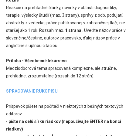
Reakcie na prehľadné články, novinky v oblasti diagnostiky,
terapie, výsledky štúdií (max. 3 strany), správy z odb. podujatí,
abstrakty z vedeckej práce publikovanej v zahraničnej tlači, nie
staršej ako 1 rok. Rozsah max.
1 strana
. Uveďte názov práce v
slovenčine/čestine, autorov, pracovisko, ďalej názov práce v
angličtine s úplnou citáciou.
Príloha - Všeobecné lekárstvo
Medziodborová téma spracovaná komplexne, ale stručne,
prehľadne, zrozumiteľne (rozsah do 12 strán).
SPRACOVANIE RUKOPISU
Príspevok píšete na počítači v niektorých z bežných textových
editorov.
-
píšte na celú šírku riadkov (nepoužívajte ENTER na konci
riadkov)