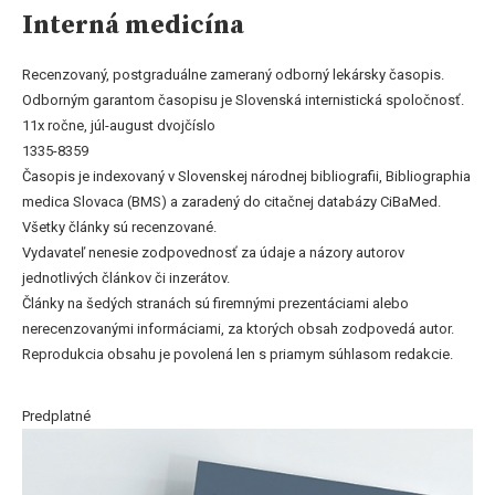
Interná medicína
Recenzovaný, postgraduálne zameraný odborný lekársky časopis.
Odborným garantom časopisu je Slovenská internistická spoločnosť.
11x ročne, júl-august dvojčíslo
1335-8359
Časopis je indexovaný v Slovenskej národnej bibliografii, Bibliographia
medica Slovaca (BMS) a zaradený do citačnej databázy CiBaMed.
Všetky články sú recenzované.
Vydavateľ nenesie zodpovednosť za údaje a názory autorov
jednotlivých článkov či inzerátov.
Články na šedých stranách sú firemnými prezentáciami alebo
nerecenzovanými informáciami, za ktorých obsah zodpovedá autor.
Reprodukcia obsahu je povolená len s priamym súhlasom redakcie.
Predplatné