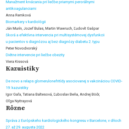
Manažment krvácania pri liečbe priamymi perorálnymi
antikoagulanciami
Anna Remková
Biomarkery v kardiológii
Ján Murín, Jozef Bulas, Martin Wawruch, Ľudovít Gašpar
Skorá a efektívna intervencia pri multisystémovej dysfunkcii
u pacientov s diagnózou aj bez diagnózy diabetu 2. typu
Peter Novodvorský
Diétne intervencie pri liečbe obezity
Viera Kissová
Kazuistiky
De novo a relaps glomerulonefritídy asociovanej s vakcináciou COVID-
19: kazuistiky
Igor Gaľa, Tatiana Baltesová, Ľuboslav Beňa, Andrej Böőr,
Oľga Nyitrayová
Rôzne
Správa z Európskeho kardiologického kongresu v Barcelone, v dňoch
27. až 29. augusta 2022