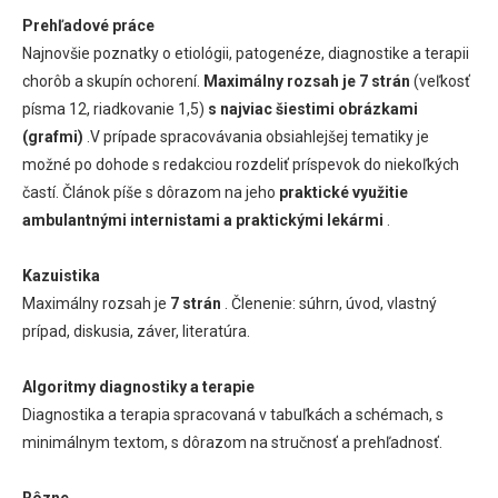
Prehľadové práce
Najnovšie poznatky o etiológii, patogenéze, diagnostike a terapii
chorôb a skupín ochorení.
Maximálny rozsah je 7 strán
(veľkosť
písma 12, riadkovanie 1,5)
s najviac šiestimi obrázkami
(grafmi)
.V prípade spracovávania obsiahlejšej tematiky je
možné po dohode s redakciou rozdeliť príspevok do niekoľkých
častí. Článok píše s dôrazom na jeho
praktické využitie
ambulantnými internistami a praktickými lekármi
.
Kazuistika
Maximálny rozsah je
7 strán
. Členenie: súhrn, úvod, vlastný
prípad, diskusia, záver, literatúra.
Algoritmy diagnostiky a terapie
Diagnostika a terapia spracovaná v tabuľkách a schémach, s
minimálnym textom, s dôrazom na stručnosť a prehľadnosť.
Rôzne