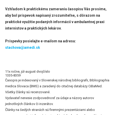
Vzhľadom k praktickému zameraniu časopisu Vás prosíme,
aby bol príspevok napísaný zrozumiteľne, s dôrazom na
praktické využitie podaných informácií v ambulantnej praxi
internistov a praktických lekárov.
Príspevky posielajte e-mailom na adresu:
stachova@amedi.sk
11x ročne, júl-august dvojčíslo
1335-8359
Časopis je indexovaný v Slovenskej národnej bibliografii, Bibliographia
medica Slovaca (BMS) a zaradený do citačnej databázy CiBaMed.
Všetky články sú recenzované.
Vydavateľ nenesie zodpovednosť za údaje a názory autorov
jednotlivých článkov či inzerátov.
Články na šedých stranách sú firemnými prezentáciami alebo