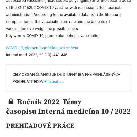
associated vasculitis (microscopic polyangiitis) after the second dose
of the BNT162b2 COVID-19 vaccine, with remission after rituximab
administration. According to the available data from the literature,
complications after vaccination are rare and the benefits of
vaccination overweigh the possible risks.
Key words: COVID-19, glomerulonephritis, vaccination
COVID-19,
glomerulonefritída,
vakcinácia
Interná med. 2022; 22 (10): 443-446
CELÝ OBSAH ČLÁNKU JE DOSTUPNÝ IBA PRE PRIHLÁSENÝCH
PREDPLATITEĽOV
Prihlásiť sa
Ročník 2022 Témy
časopisu Interná medicína 10 / 2022
PREHĽADOVÉ PRÁCE