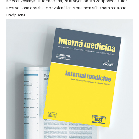
nerecenzovanými informáciami, za ktorých obsah zodpovedá autor.
Reprodukcia obsahu je povolená len s priamym súhlasom redakcie.
Predplatné