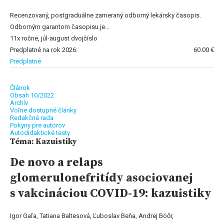
Recenzovaný, postgraduálne zameraný odborný lekársky časopis.
Odborným garantom časopisu je...
11x ročne, júl-august dvojčíslo
Predplatné na rok 2026:
60.00 €
Predplatné
Článok
Obsah 10/2022
Archív
Voľne dostupné články
Redakčná rada
Pokyny pre autorov
Autodidaktické testy
Téma: Kazuistiky
De novo a relaps
glomerulonefritídy asociovanej
s vakcináciou COVID-19: kazuistiky
Igor Gaľa, Tatiana Baltesová, Ľuboslav Beňa, Andrej Böőr,