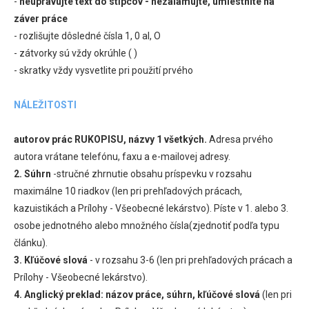
-
neupravujte text do stĺpcov - nezalamujte, umiestnite na
záver práce
- rozlišujte dôsledné čísla 1, 0 al, O
- zátvorky sú vždy okrúhle ( )
- skratky vždy vysvetlite pri použití prvého
NÁLEŽITOSTI
autorov prác RUKOPISU, názvy 1 všetkých.
Adresa prvého
autora vrátane telefónu, faxu a e-mailovej adresy.
2.
Súhrn
-stručné zhrnutie obsahu príspevku v rozsahu
maximálne 10 riadkov (len pri prehľadových prácach,
kazuistikách a Prílohy - Všeobecné lekárstvo). Píste v 1. alebo 3.
osobe jednotného alebo množného čísla(zjednotiť podľa typu
článku).
3. Kľúčové slová
- v rozsahu 3-6 (len pri prehľadových prácach a
Prílohy - Všeobecné lekárstvo).
4. Anglický preklad: názov práce, súhrn, kľúčové slová
(len pri