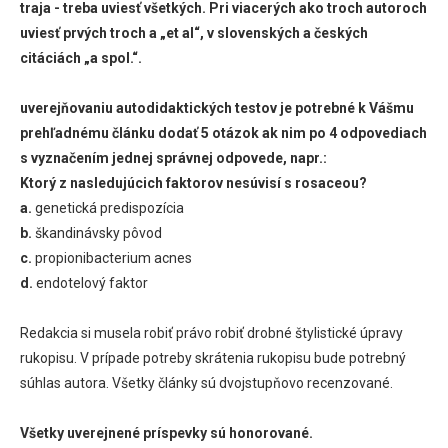
traja - treba uviesť všetkých. Pri viacerých ako troch autoroch
uviesť prvých troch a „et al“, v slovenských a českých
citáciách „a spol.“.
uverejňovaniu autodidaktických testov je potrebné k Vášmu
prehľadnému článku dodať 5 otázok ak nim po 4 odpovediach
s vyznačením jednej správnej odpovede, napr.:
Ktorý z nasledujúcich faktorov nesúvisí s rosaceou?
a.
genetická predispozícia
b.
škandinávsky pôvod
c.
propionibacterium acnes
d.
endotelový faktor
Redakcia si musela robiť právo robiť drobné štylistické úpravy
rukopisu. V prípade potreby skrátenia rukopisu bude potrebný
súhlas autora. Všetky články sú dvojstupňovo recenzované.
Všetky uverejnené príspevky sú honorované.