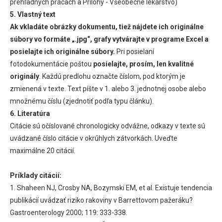
prehľadných prácach a Prílohy - Všeobecné lekárstvo)
5. Vlastný text
Ak vkladáte obrázky dokumentu, tiež nájdete ich originálne
súbory vo formáte „.jpg“, grafy vytvárajte v programe Excel a
posielajte ich originálne súbory.
Pri posielaní
fotodokumentácie poštou
posielajte, prosím, len kvalitné
originály
. Každú predlohu označte číslom, pod ktorým je
zmienená v texte. Text píšte v 1. alebo 3. jednotnej osobe alebo
množnému číslu (zjednotiť podľa typu článku).
6. Literatúra
Citácie sú očíslované chronologicky odvážne, odkazy v texte sú
uvádzané číslo citácie v okrúhlych zátvorkách. Uveďte
maximálne 20 citácií.
Príklady citácií:
1. Shaheen NJ, Crosby NA, Bozymski EM, et al. Existuje tendencia
publikácií uvádzať riziko rakoviny v Barrettovom pažeráku?
Gastroenterology 2000; 119: 333-338.