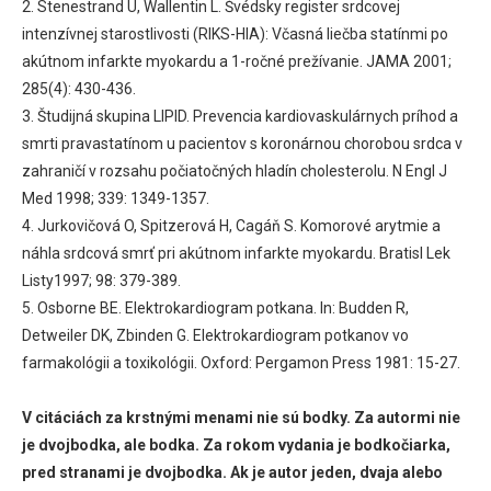
2. Stenestrand U, Wallentin L. Švédsky register srdcovej
intenzívnej starostlivosti (RIKS-HIA): Včasná liečba statínmi po
akútnom infarkte myokardu a 1-ročné prežívanie. JAMA 2001;
285(4): 430-436.
3. Študijná skupina LIPID. Prevencia kardiovaskulárnych príhod a
smrti pravastatínom u pacientov s koronárnou chorobou srdca v
zahraničí v rozsahu počiatočných hladín cholesterolu. N Engl J
Med 1998; 339: 1349-1357.
4. Jurkovičová O, Spitzerová H, Cagáň S. Komorové arytmie a
náhla srdcová smrť pri akútnom infarkte myokardu. Bratisl Lek
Listy1997; 98: 379-389.
5. Osborne BE. Elektrokardiogram potkana. In: Budden R,
Detweiler DK, Zbinden G. Elektrokardiogram potkanov vo
farmakológii a toxikológii. Oxford: Pergamon Press 1981: 15-27.
V citáciách za krstnými menami nie sú bodky. Za autormi nie
je dvojbodka, ale bodka. Za rokom vydania je bodkočiarka,
pred stranami je dvojbodka. Ak je autor jeden, dvaja alebo