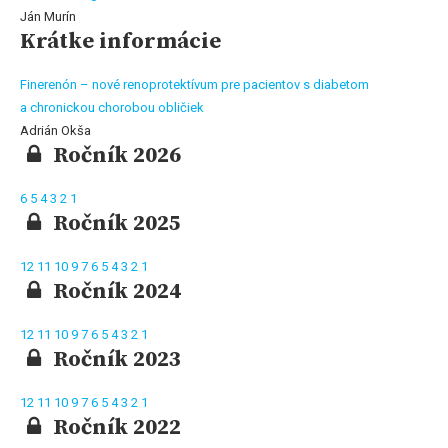
Ján Murín
Krátke informácie
Finerenón – nové renoprotektívum pre pacientov s diabetom
a chronickou chorobou obličiek
Adrián Okša
Ročník 2026
6
5
4
3
2
1
Ročník 2025
12
11
10
9
7
6
5
4
3
2
1
Ročník 2024
12
11
10
9
7
6
5
4
3
2
1
Ročník 2023
12
11
10
9
7
6
5
4
3
2
1
Ročník 2022