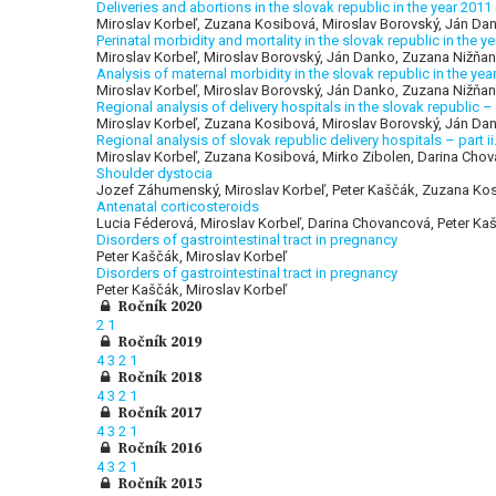
Deliveries and abortions in the slovak republic in the year 2011
Miroslav Korbeľ, Zuzana Kosibová, Miroslav Borovský, Ján Dan
Perinatal morbidity and mortality in the slovak republic in the y
Miroslav Korbeľ, Miroslav Borovský, Ján Danko, Zuzana Nižňa
Analysis of maternal morbidity in the slovak republic in the yea
Miroslav Korbeľ, Miroslav Borovský, Ján Danko, Zuzana Nižňan
Regional analysis of delivery hospitals in the slovak republic – i
Miroslav Korbeľ, Zuzana Kosibová, Miroslav Borovský, Ján Dan
Regional analysis of slovak republic delivery hospitals – part i
Miroslav Korbeľ, Zuzana Kosibová, Mirko Zibolen, Darina Chov
Shoulder dystocia
Jozef Záhumenský, Miroslav Korbeľ, Peter Kaščák, Zuzana Ko
Antenatal corticosteroids
Lucia Féderová, Miroslav Korbeľ, Darina Chovancová, Peter Ka
Disorders of gastrointestinal tract in pregnancy
Peter Kaščák, Miroslav Korbeľ
Disorders of gastrointestinal tract in pregnancy
Peter Kaščák, Miroslav Korbeľ
Ročník 2020
2
1
Ročník 2019
4
3
2
1
Ročník 2018
4
3
2
1
Ročník 2017
4
3
2
1
Ročník 2016
4
3
2
1
Ročník 2015