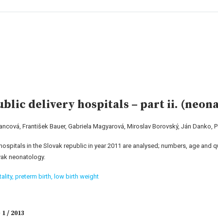
blic delivery hospitals – part ii. (neon
ancová, František Bauer, Gabriela Magyarová, Miroslav Borovský, Ján Danko, 
 hospitals in the Slovak republic in year 2011 are analysed; numbers, age and 
vak neonatology.
ality,
preterm birth,
low birth weight
1 / 2013