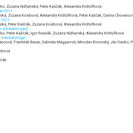
ko, Zuzana Nižňanská, Peter Kaščák, Alexandra Krištúfková
ear 2011
nská, Zuzana Kosibová, Alexandra Krištúfková, Peter Kaščák, Darina Chovan
r 2011
ská, Peter Kaščák, Zuzana Kosibová, Alexandra Krištúfková
. (obstetric part)
ko, Peter Kaščák, Igor Rusnák, Zuzana Nižňanská, Alexandra Krištúfková
i. (neonatology)
ancová, František Bauer, Gabriela Magyarová, Miroslav Borovský, Ján Danko, 
sibová
ščák