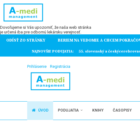
Dovoľujeme si Vás upozorniť, že naša web stránka
je určená iba pre odbornú lekársku verejnosť.
ODÍSŤ ZO STRÁNKY
BERIEM NA VEDOMIE A CHCEM POKRAČO
ochorení
NAJNOVŠIE PODUJATIA:
55. slovenský a českýcerebrova
Prihlásenie
Registrácia
ÚVOD
PODUJATIA
KNIHY
ČASOPISY