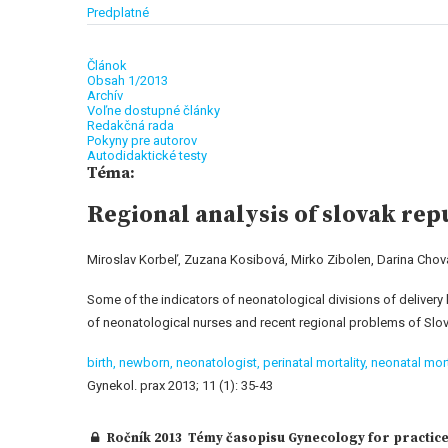
Predplatné
Článok
Obsah 1/2013
Archív
Voľne dostupné články
Redakčná rada
Pokyny pre autorov
Autodidaktické testy
Téma:
Regional analysis of slovak repu
Miroslav Korbeľ, Zuzana Kosibová, Mirko Zibolen, Darina Chov
Some of the indicators of neonatological divisions of delivery
of neonatological nurses and recent regional problems of Slo
birth,
newborn,
neonatologist,
perinatal mortality,
neonatal mort
Gynekol. prax 2013; 11 (1): 35-43
Ročník 2013 Témy časopisu Gynecology for practice 