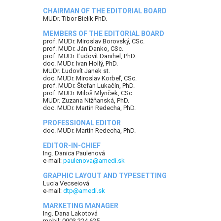
CHAIRMAN OF THE EDITORIAL BOARD
MUDr. Tibor Bielik PhD.
MEMBERS OF THE EDITORIAL BOARD
prof. MUDr. Miroslav Borovský, CSc.
prof. MUDr. Ján Danko, CSc.
prof. MUDr. Ľudovít Danihel, PhD.
doc. MUDr. Ivan Hollý, PhD.
MUDr. Ľudovít Janek st.
doc. MUDr. Miroslav Korbeľ, CSc.
prof. MUDr. Štefan Lukačín, PhD.
prof. MUDr. Miloš Mlynček, CSc.
MUDr. Zuzana Nižňanská, PhD.
doc. MUDr. Martin Redecha, PhD.
PROFESSIONAL EDITOR
doc. MUDr. Martin Redecha, PhD.
EDITOR-IN-CHIEF
Ing. Danica Paulenová
e-mail:
paulenova@amedi.sk
GRAPHIC LAYOUT AND TYPESETTING
Lucia Vecseiová
e-mail:
dtp@amedi.sk
MARKETING MANAGER
Ing. Dana Lakotová
mobil: 0903 224 625