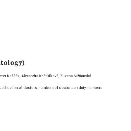
atology)
Peter Kaščák, Alexandra Krištúfková, Zuzana Nižňanská
qualification of doctors, numbers of doctors on duty, numbers