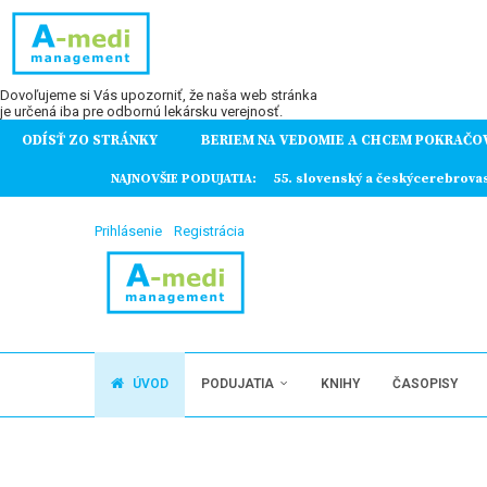
Dovoľujeme si Vás upozorniť, že naša web stránka
je určená iba pre odbornú lekársku verejnosť.
ODÍSŤ ZO STRÁNKY
BERIEM NA VEDOMIE A CHCEM POKRAČO
ochorení
NAJNOVŠIE PODUJATIA:
55. slovenský a českýcerebrova
Prihlásenie
Registrácia
ÚVOD
PODUJATIA
KNIHY
ČASOPISY