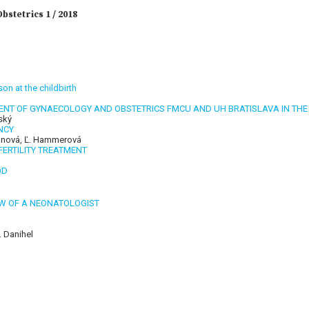
stetrics 1 / 2018
on at the childbirth
NT OF GYNAECOLOGY AND OBSTETRICS FMCU AND UH BRATISLAVA IN THE 
ský
NCY
rňanová, Ľ. Hammerová
FERTILITY TREATMENT
OD
W OF A NEONATOLOGIST
. Danihel