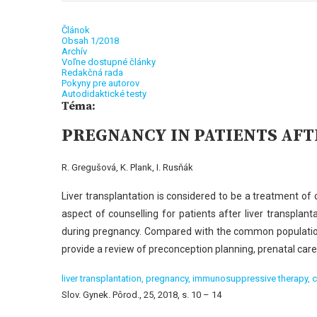
Článok
Obsah 1/2018
Archív
Voľne dostupné články
Redakčná rada
Pokyny pre autorov
Autodidaktické testy
Téma:
PREGNANCY IN PATIENTS AF
R. Gregušová, K. Plank, I. Rusňák
Liver transplantation is considered to be a treatment of 
aspect of counselling for patients after liver transplan
during pregnancy. Compared with the common populati
provide a review of preconception
planning, prenatal ca
liver transplantation,
pregnancy,
immunosuppressive therapy,
c
Slov. Gynek. Pôrod., 25, 2018, s. 10 – 14