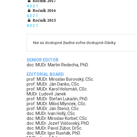
Ročník 2017
4
3
2
1
Ročník 2016
4
3
2
1
Ročník 2015
4
3
2
1
Nie sú dostupné žiadne voľne dostupné články
SENIOR EDITOR
doc. MUDr. Martin Redecha, PhD.
EDITORIAL BOARD
prof. MUDr. Miroslav Borovský, CSc.
prof. MUDr. Ján Danko, CSc.
prof. MUDr. Karol Holomáň, CSc.
MUDr. Ľudovít Janek
prof. MUDr. Štefan Lukačín, PhD.
prof. MUDr. Miloš Mlynček, CSc.
prof. MUDr. Ján Štencl, CSc.
doc. MUDr. Ivan Hollý, CSc.
doc. MUDr. Miroslav Korbeľ, CSc.
doc. MUDr. Jozef Višňovský, PhD.
doc. MUDr. Pavol Žúbor, DrSc.
doc. MUDr. Igor Rusňák, PhD.