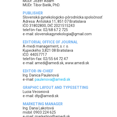
MUDr. Jozef Adam
MUDr. Tibor Bielik, PhD.
PUBLISHER
Slovenská gynekologicko-pôrodnícka spoločnosť
Adresa: Antolská 11, 851 07 Bratislava
IČO 31802800, DIČ 2021515243
telefón-fax: 02/68 67 2 725
e-mail: slovenskagynekologia@gmail.com
EDITORIAL OFFICE OF JOURNAL
A-medi management, s. r. o.
Kupeckého 3,821 08 Bratislava
IČO: 44057717
telefón-fax: 02/55 64 72 47
e-mail: amedi@amedi.sk, www.amedi.sk
EDITOR-IN-CHIEF
Ing. Danica Paulenová
e-mail:
paulenova@amedi.sk
GRAPHIC LAYOUT AND TYPESETTING
Lucia Vecseiová
e-mail: dtp@amedi.sk
MARKETING MANAGER
Ing. Dana Lakotová
mobil: 0903 224 625
e-mail: marketing@amedi.sk