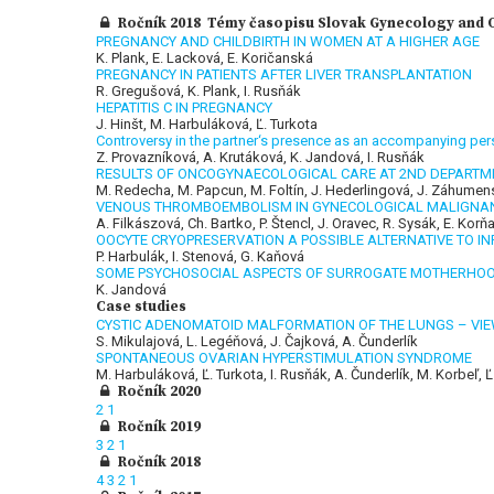
Ročník 2018 Témy časopisu Slovak Gynecology and Ob
PREGNANCY AND CHILDBIRTH IN WOMEN AT A HIGHER AGE
K. Plank, E. Lacková, E. Koričanská
PREGNANCY IN PATIENTS AFTER LIVER TRANSPLANTATION
R. Gregušová, K. Plank, I. Rusňák
HEPATITIS C IN PREGNANCY
J. Hinšt, M. Harbuláková, Ľ. Turkota
Controversy in the partner‘s presence as an accompanying pers
Z. Provazníková, A. Krutáková, K. Jandová, I. Rusňák
RESULTS OF ONCOGYNAECOLOGICAL CARE AT 2ND DEPARTME
M. Redecha, M. Papcun, M. Foltín, J. Hederlingová, J. Záhumen
VENOUS THROMBOEMBOLISM IN GYNECOLOGICAL MALIGNA
A. Filkászová, Ch. Bartko, P. Štencl, J. Oravec, R. Sysák, E. Ko
OOCYTE CRYOPRESERVATION A POSSIBLE ALTERNATIVE TO IN
P. Harbulák, I. Stenová, G. Kaňová
SOME PSYCHOSOCIAL ASPECTS OF SURROGATE MOTHERHO
K. Jandová
Case studies
CYSTIC ADENOMATOID MALFORMATION OF THE LUNGS – VIE
S. Mikulajová, L. Legéňová, J. Čajková, A. Čunderlík
SPONTANEOUS OVARIAN HYPERSTIMULATION SYNDROME
M. Harbuláková, Ľ. Turkota, I. Rusňák, A. Čunderlík, M. Korbeľ, Ľ
Ročník 2020
2
1
Ročník 2019
3
2
1
Ročník 2018
4
3
2
1