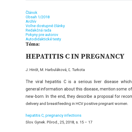
Článok
Obsah 1/2018
Archív
Voľne dostupné články
Redakčná rada
Pokyny pre autorov
Autodidaktické testy
Téma:
HEPATITIS C IN PREGNANCY
J. Hinšt, M. Harbuláková, Ľ. Turkota
The viral hepatitis C is a serious liver disease w
general
information about this disease, mention some of
new-born. In the end, they describe a proposal for r
delivery and breastfeeding in HCV positive pregnant women.
hepatitis C,
pregnancy infections
Slov. Gynek. Pôrod., 25, 2018, s. 15 – 17