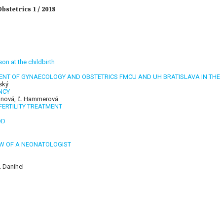
stetrics 1 / 2018
on at the childbirth
NT OF GYNAECOLOGY AND OBSTETRICS FMCU AND UH BRATISLAVA IN THE 
ský
NCY
rňanová, Ľ. Hammerová
FERTILITY TREATMENT
OD
W OF A NEONATOLOGIST
. Danihel