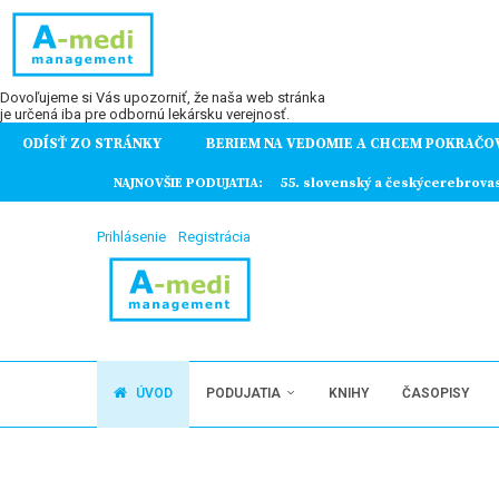
Dovoľujeme si Vás upozorniť, že naša web stránka
je určená iba pre odbornú lekársku verejnosť.
ODÍSŤ ZO STRÁNKY
BERIEM NA VEDOMIE A CHCEM POKRAČO
ochorení
NAJNOVŠIE PODUJATIA:
55. slovenský a českýcerebrova
Prihlásenie
Registrácia
ÚVOD
PODUJATIA
KNIHY
ČASOPISY