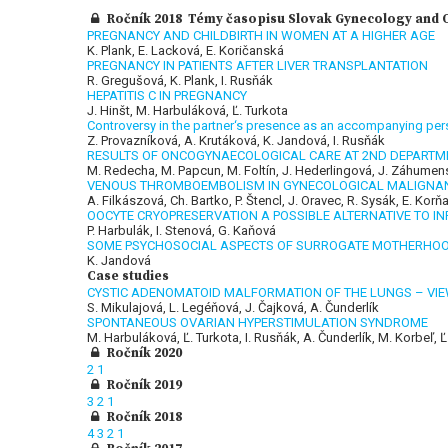
Ročník 2018 Témy časopisu Slovak Gynecology and Ob
PREGNANCY AND CHILDBIRTH IN WOMEN AT A HIGHER AGE
K. Plank, E. Lacková, E. Koričanská
PREGNANCY IN PATIENTS AFTER LIVER TRANSPLANTATION
R. Gregušová, K. Plank, I. Rusňák
HEPATITIS C IN PREGNANCY
J. Hinšt, M. Harbuláková, Ľ. Turkota
Controversy in the partner‘s presence as an accompanying pers
Z. Provazníková, A. Krutáková, K. Jandová, I. Rusňák
RESULTS OF ONCOGYNAECOLOGICAL CARE AT 2ND DEPARTME
M. Redecha, M. Papcun, M. Foltín, J. Hederlingová, J. Záhumen
VENOUS THROMBOEMBOLISM IN GYNECOLOGICAL MALIGNA
A. Filkászová, Ch. Bartko, P. Štencl, J. Oravec, R. Sysák, E. Ko
OOCYTE CRYOPRESERVATION A POSSIBLE ALTERNATIVE TO IN
P. Harbulák, I. Stenová, G. Kaňová
SOME PSYCHOSOCIAL ASPECTS OF SURROGATE MOTHERHO
K. Jandová
Case studies
CYSTIC ADENOMATOID MALFORMATION OF THE LUNGS – VIE
S. Mikulajová, L. Legéňová, J. Čajková, A. Čunderlík
SPONTANEOUS OVARIAN HYPERSTIMULATION SYNDROME
M. Harbuláková, Ľ. Turkota, I. Rusňák, A. Čunderlík, M. Korbeľ, Ľ
Ročník 2020
2
1
Ročník 2019
3
2
1
Ročník 2018
4
3
2
1