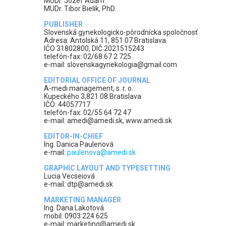
MUDr. Jozef Adam
MUDr. Tibor Bielik, PhD.
PUBLISHER
Slovenská gynekologicko-pôrodnícka spoločnosť
Adresa: Antolská 11, 851 07 Bratislava
IČO 31802800, DIČ 2021515243
telefón-fax: 02/68 67 2 725
e-mail: slovenskagynekologia@gmail.com
EDITORIAL OFFICE OF JOURNAL
A-medi management, s. r. o.
Kupeckého 3,821 08 Bratislava
IČO: 44057717
telefón-fax: 02/55 64 72 47
e-mail: amedi@amedi.sk, www.amedi.sk
EDITOR-IN-CHIEF
Ing. Danica Paulenová
e-mail:
paulenova@amedi.sk
GRAPHIC LAYOUT AND TYPESETTING
Lucia Vecseiová
e-mail: dtp@amedi.sk
MARKETING MANAGER
Ing. Dana Lakotová
mobil: 0903 224 625
e-mail: marketing@amedi.sk