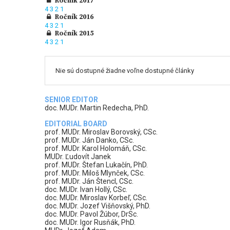
Ročník 2017
4
3
2
1
Ročník 2016
4
3
2
1
Ročník 2015
4
3
2
1
Nie sú dostupné žiadne voľne dostupné články
SENIOR EDITOR
doc. MUDr. Martin Redecha, PhD.
EDITORIAL BOARD
prof. MUDr. Miroslav Borovský, CSc.
prof. MUDr. Ján Danko, CSc.
prof. MUDr. Karol Holomáň, CSc.
MUDr. Ľudovít Janek
prof. MUDr. Štefan Lukačín, PhD.
prof. MUDr. Miloš Mlynček, CSc.
prof. MUDr. Ján Štencl, CSc.
doc. MUDr. Ivan Hollý, CSc.
doc. MUDr. Miroslav Korbeľ, CSc.
doc. MUDr. Jozef Višňovský, PhD.
doc. MUDr. Pavol Žúbor, DrSc.
doc. MUDr. Igor Rusňák, PhD.