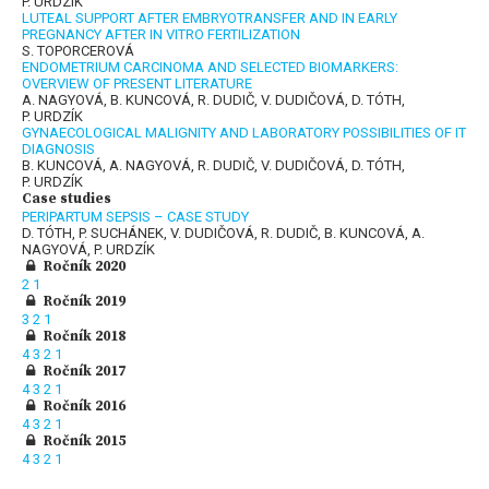
P. URDZÍK
LUTEAL SUPPORT AFTER EMBRYOTRANSFER AND IN EARLY
PREGNANCY AFTER IN VITRO FERTILIZATION
S. TOPORCEROVÁ
ENDOMETRIUM CARCINOMA AND SELECTED BIOMARKERS:
OVERVIEW OF PRESENT LITERATURE
A. NAGYOVÁ, B. KUNCOVÁ, R. DUDIČ, V. DUDIČOVÁ, D. TÓTH,
P. URDZÍK
GYNAECOLOGICAL MALIGNITY AND LABORATORY POSSIBILITIES OF IT
DIAGNOSIS
B. KUNCOVÁ, A. NAGYOVÁ, R. DUDIČ, V. DUDIČOVÁ, D. TÓTH,
P. URDZÍK
Case studies
PERIPARTUM SEPSIS – CASE STUDY
D. TÓTH, P. SUCHÁNEK, V. DUDIČOVÁ, R. DUDIČ, B. KUNCOVÁ, A.
NAGYOVÁ, P. URDZÍK
Ročník 2020
2
1
Ročník 2019
3
2
1
Ročník 2018
4
3
2
1
Ročník 2017
4
3
2
1
Ročník 2016
4
3
2
1
Ročník 2015
4
3
2
1