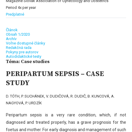
Magazine Slovak Association of Gynecology and Obstetrics
Period 4x per year
Predplatné
Článok
Obsah 1/2020
Archív
Voľne dostupné články
Redakčná rada
Pokyny pre autorov
Autodidaktické testy
Téma: Case studies
PERIPARTUM SEPSIS – CASE
STUDY
D. TÓTH, P. SUCHÁNEK, V. DUDIČOVÁ, R. DUDIČ, B. KUNCOVÁ, A.
NAGYOVÁ, P. URDZÍK
Peripartum sepsis is a very rare condition, which, if not
diagnosed and treated properly, has a grave prognosis for the
foetus and mother. For early diagnosis and management of such