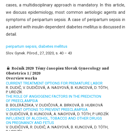
cases, a multidisciplinary approach is mandatory. In this article,
we discuss epidemiology, most common aetiologic agents and
symptoms of peripartum sepsis. A case of peripartum sepsis in
a patient with insulin-dependent diabetes mellitus is discussed in
detail.
peripartum sepsis,
diabetes mellitus
Slov. Gynek. Pôrod., 27, 2020, s. 40 – 43
Ročník 2020 Témy časopisu Slovak Gynecology and
Obstetrics 1 / 2020
Overview works
CURRENT TREATMENT OPTIONS FOR PREMATURE LABOR
R. DUDIČ, V. DUDIČOVÁ, A. NAGYOVÁ, B. KUNCOVÁ, D. TÓTH,
P. URDZÍK
THE ROLE OF ANGIOGENIC FACTORS IN THE PREDICTION
OF PREECLAMPSIA
B. BOLERÁZSKA, V. DUDIČOVÁ, A. BIRKOVÁ, B. HUBKOVÁ
CURRENT OPTIONS TO PREVENT PREECLAMPSIA
V. DUDIČOVÁ, B. KUNCOVÁ, A. NAGYOVÁ, D. TÓTH, P. URDZÍK
INFLUENCE OF ALCOHOL, TOBACCO AND OTHER DRUGS
ON PREGNANCY AND FETUS
V. DUDIČOVÁ, R. DUDIČ, A. NAGYOVÁ, B. KUNCOVÁ, D. TÓTH,