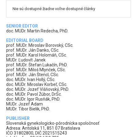
Nie sú dostupné žiadne voľne dostupné články
SENIOR EDITOR
doc. MUDr. Martin Redecha, PhD.
EDITORIAL BOARD
prof. MUDr. Miroslav Borovský, CSc.
prof. MUDr. Ján Danko, CSc.
prof. MUDr. Karol Holomáň, CSc.
MUDr. Ľudovít Janek
prof. MUDr. Štefan Lukačín, PhD.
prof. MUDr. Miloš Mlynček, CSc.
prof. MUDr. Ján Štencl, CSc.
doc. MUDr. Ivan Hollý, CSc.
doc. MUDr. Miroslav Korbeľ, CSc.
doc. MUDr. Jozef Višňovský, PhD.
doc. MUDr. Pavol Žúbor, DrSc.
doc. MUDr. Igor Rusňák, PhD.
MUDr. Jozef Adam
MUDr. Tibor Bielik, PhD.
PUBLISHER
Slovenská gynekologicko-pôrodnícka spoločnosť
Adresa: Antolská 11, 851 07 Bratislava
IČO 31802800, DIČ 2021515243