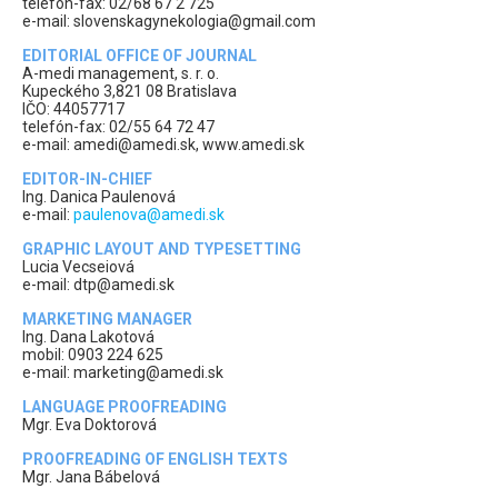
telefón-fax: 02/68 67 2 725
e-mail: slovenskagynekologia@gmail.com
EDITORIAL OFFICE OF JOURNAL
A-medi management, s. r. o.
Kupeckého 3,821 08 Bratislava
IČO: 44057717
telefón-fax: 02/55 64 72 47
e-mail: amedi@amedi.sk, www.amedi.sk
EDITOR-IN-CHIEF
Ing. Danica Paulenová
e-mail:
paulenova@amedi.sk
GRAPHIC LAYOUT AND TYPESETTING
Lucia Vecseiová
e-mail: dtp@amedi.sk
MARKETING MANAGER
Ing. Dana Lakotová
mobil: 0903 224 625
e-mail: marketing@amedi.sk
LANGUAGE PROOFREADING
Mgr. Eva Doktorová
PROOFREADING OF ENGLISH TEXTS
Mgr. Jana Bábelová