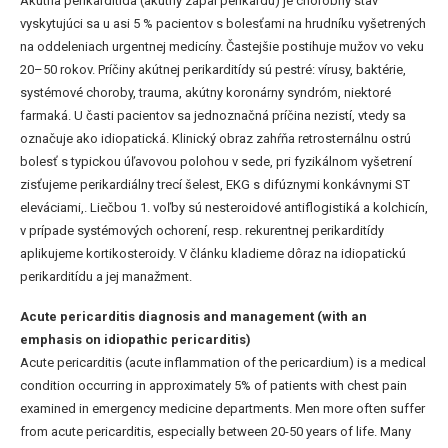
Akútna perikarditída (akútny zápal perikardu) je chorobný stav
vyskytujúci sa u asi 5 % pacientov s bolesťami na hrudníku vyšetrených
na oddeleniach urgentnej medicíny. Častejšie postihuje mužov vo veku
20–50 rokov. Príčiny akútnej perikarditídy sú pestré: vírusy, baktérie,
systémové choroby, trauma, akútny koronárny syndróm, niektoré
farmaká. U časti pacientov sa jednoznačná príčina nezistí, vtedy sa
označuje ako idiopatická. Klinický obraz zahŕňa retrosternálnu ostrú
bolesť s typickou úľavovou polohou v sede, pri fyzikálnom vyšetrení
zisťujeme perikardiálny trecí šelest, EKG s difúznymi konkávnymi ST
eleváciami,. Liečbou 1. voľby sú nesteroidové antiflogistiká a kolchicín,
v prípade systémových ochorení, resp. rekurentnej perikarditídy
aplikujeme kortikosteroidy. V článku kladieme dôraz na idiopatickú
perikarditídu a jej manažment.
Acute pericarditis diagnosis and management (with an
emphasis on idiopathic pericarditis)
Acute pericarditis (acute inflammation of the pericardium) is a medical
condition occurring in approximately 5% of patients with chest pain
examined in emergency medicine departments. Men more often suffer
from acute pericarditis, especially between 20-50 years of life. Many