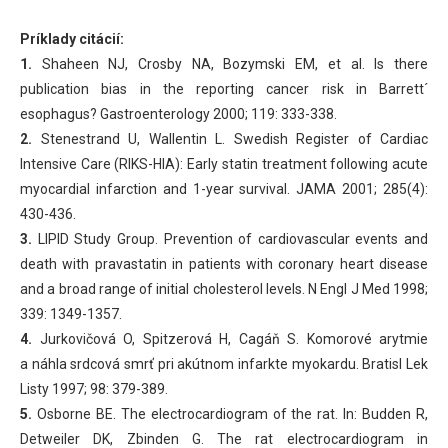
Príklady citácií:
1.
Shaheen NJ, Crosby NA, Bozymski EM, et al. Is there
publication bias in the reporting cancer risk in Barrett´
esophagus? Gastroenterology 2000; 119: 333-338.
2.
Stenestrand U, Wallentin L. Swedish Register of Cardiac
Intensive Care (RIKS-HIA): Early statin treatment following acute
myocardial infarction and 1-year survival. JAMA 2001; 285(4):
430-436.
3.
LIPID Study Group. Prevention of cardiovascular events and
death with pravastatin in patients with coronary heart disease
and a broad range of initial cholesterol levels. N Engl J Med 1998;
339: 1349-1357.
4.
Jurkovičová O, Spitzerová H, Cagáň S. Komorové arytmie
a náhla srdcová smrť pri akútnom infarkte myokardu. Bratisl Lek
Listy 1997; 98: 379-389.
5.
Osborne BE. The electrocardiogram of the rat. In: Budden R,
Detweiler DK, Zbinden G. The rat electrocardiogram in