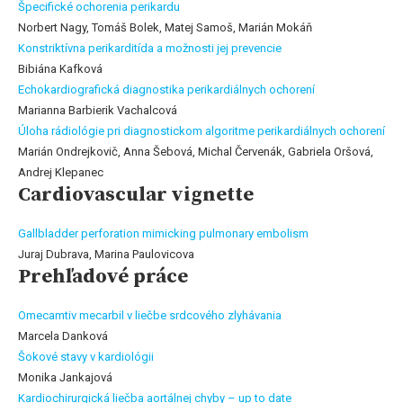
Špecifické ochorenia perikardu
Norbert Nagy, Tomáš Bolek, Matej Samoš, Marián Mokáň
Konstriktívna perikarditída a možnosti jej prevencie
Bibiána Kafková
Echokardiografická diagnostika perikardiálnych ochorení
Marianna Barbierik Vachalcová
Úloha rádiológie pri diagnostickom algoritme perikardiálnych ochorení
Marián Ondrejkovič, Anna Šebová, Michal Červenák, Gabriela Oršová,
Andrej Klepanec
Cardiovascular vignette
Gallbladder perforation mimicking pulmonary embolism
Juraj Dubrava, Marina Paulovicova
Prehľadové práce
Omecamtiv mecarbil v liečbe srdcového zlyhávania
Marcela Danková
Šokové stavy v kardiológii
Monika Jankajová
Kardiochirurgická liečba aortálnej chyby – up to date