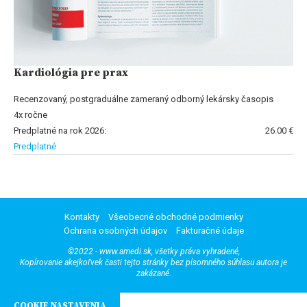
Kardiológia pre prax
Recenzovaný, postgraduálne zameraný odborný lekársky časopis
4x ročne
Predplatné na rok 2026:
26.00 €
Predplatné
Kontakty
Všeobecné obchodné podmienky
Ochrana osobných údajov
Fakturačné údaje
©2022 - www.amedi.sk, všetky práva vyhradené,
Kopírovanie akejkoľvek časti tejto stránky bez písomného súhlasu autora je
zakázané.
COOKIE NASTAVENIA