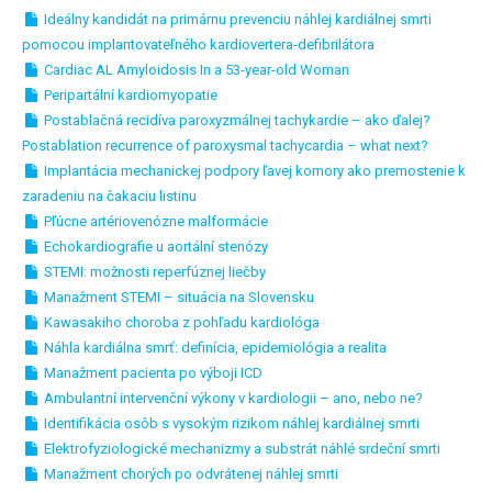
Ideálny kandidát na primárnu prevenciu náhlej kardiálnej smrti
pomocou implantovateľného kardiovertera-defibrilátora
Cardiac AL Amyloidosis In a 53-year-old Woman
Peripartální kardiomyopatie
Postablačná recidíva paroxyzmálnej tachykardie – ako ďalej?
Postablation recurrence of paroxysmal tachycardia – what next?
Implantácia mechanickej podpory ľavej komory ako premostenie k
zaradeniu na čakaciu listinu
Pľúcne artériovenózne malformácie
Echokardiografie u aortální stenózy
STEMI: možnosti reperfúznej liečby
Manažment STEMI – situácia na Slovensku
Kawasakiho choroba z pohľadu kardiológa
Náhla kardiálna smrť: definícia, epidemiológia a realita
Manažment pacienta po výboji ICD
Ambulantní intervenční výkony v kardiologii – ano, nebo ne?
Identifikácia osôb s vysokým rizikom náhlej kardiálnej smrti
Elektrofyziologické mechanizmy a substrát náhlé srdeční smrti
Manažment chorých po odvrátenej náhlej smrti