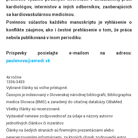
kardiológov, internistov a iných odborníkov, zaoberajúcich
sa kardiovaskulárnou medicínou.
Povinnou súčasťou každého manuskriptu je vyhlásenie o
konflikte záujmov, ako i čestné prehlásenie o tom, že práca
nebola publikovaná v inom periodiku.
Príspevky posielajte e-mailom na adresu:
paulenova@amedi.sk
4x ročne
1336-3433
Vybrané články sú voľne prístupné.
Časopis je indexovaný v Slovenskej národnej bibliografii, Bibliographia
medica Slovaca (BMS) a zaradený do citačnej databázy CiBaMed.
Všetky články sú recenzované.
Vydavateľ nenesie zodpovednosť za údaje a názory autorov
jednotlivých článkov či inzerátov.
Články na šedých stranách sú firemnými prezentáciami alebo
nerecenzovanými informáciami, za ktorých obsah zodpovedá autor.