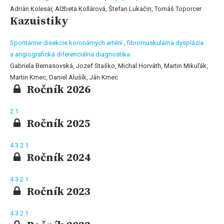
Adrián Kolesár, Alžbeta Kollárová, Štefan Lukačin, Tomáš Toporcer
Kazuistiky
Spontánne disekcie koronárnych artérií , fibromuskulárna dysplázia
a angiografická diferenciálna diagnostika
Gabriela Bernasovská, Jozef Staško, Michal Horváth, Martin Mikuľák,
Martin Kmec, Daniel Alušík, Ján Kmec
Ročník 2026
2
1
Ročník 2025
4
3
2
1
Ročník 2024
4
3
2
1
Ročník 2023
4
3
2
1