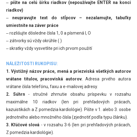
‒
píšte na celú šírku riadkov (nepoužívajte ENTER na konci
riadkov)
‒
neupravujte text do stĺpcov – nezalamujte, tabuľky
umiestnite na záver práce
‒ rozlišujte dôsledne čísla 1, 0 a písmená l, O
‒ zátvorky sú vždy okrúhle ( )
‒ skratky vždy vysvetlite pri ich prvom použití
NÁLEŽITOSTI RUKOPISU:
1. Výstižný názov práce, mená a priezviská všetkých autorov
vrátane titulov, pracoviská autorov.
Adresa prvého autora
vrátane čísla telefónu, faxu a e-mailovej adresy.
2. Súhrn
- stručné zhrnutie obsahu príspevku v rozsahu
maximálne 10 riadkov (len pri prehľadových prácach,
kazuistikách a Z pomedzia kardiológie). Píšte v 1. alebo 3. osobe
jednotného alebo množného čísla (zjednotiť podľa typu článku).
3. Kľúčové slová
- v rozsahu 3-6 (len pri prehľadových prácach,
Z pomedzia kardiológie).