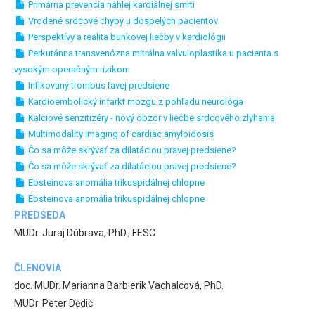
Primárna prevencia náhlej kardiálnej smrti
Vrodené srdcové chyby u dospelých pacientov
Perspektívy a realita bunkovej liečby v kardiológii
Perkutánna transvenózna mitrálna valvuloplastika u pacienta s
vysokým operačným rizikom
Infikovaný trombus ľavej predsiene
Kardioembolický infarkt mozgu z pohľadu neurológa
Kalciové senzitizéry - nový obzor v liečbe srdcového zlyhania
Multimodality imaging of cardiac amyloidosis
Čo sa môže skrývať za dilatáciou pravej predsiene?
Čo sa môže skrývať za dilatáciou pravej predsiene?
Ebsteinova anomália trikuspidálnej chlopne
Ebsteinova anomália trikuspidálnej chlopne
PREDSEDA
MUDr. Juraj Dúbrava, PhD., FESC
ČLENOVIA
doc. MUDr. Marianna Barbierik Vachalcová, PhD.
MUDr. Peter Dědič