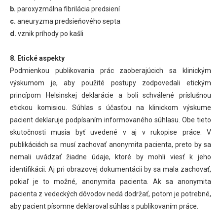
b.
paroxyzmálna fibrilácia predsiení
c.
aneuryzma predsieňového septa
d.
vznik príhody po kašli
8. Etické aspekty
Podmienkou publikovania prác zaoberajúcich sa klinickým
výskumom je, aby použité postupy zodpovedali etickým
princípom Helsinskej deklarácie a boli schválené príslušnou
etickou komisiou. Súhlas s účasťou na klinickom výskume
pacient deklaruje podpísaním informovaného súhlasu. Obe tieto
skutočnosti musia byť uvedené v aj v rukopise práce. V
publikáciách sa musí zachovať anonymita pacienta, preto by sa
nemali uvádzať žiadne údaje, ktoré by mohli viesť k jeho
identifikácii. Aj pri obrazovej dokumentácii by sa mala zachovať,
pokiaľ je to možné, anonymita pacienta. Ak sa anonymita
pacienta z vedeckých dôvodov nedá dodržať, potom je potrebné,
aby pacient písomne deklaroval súhlas s publikovaním práce.