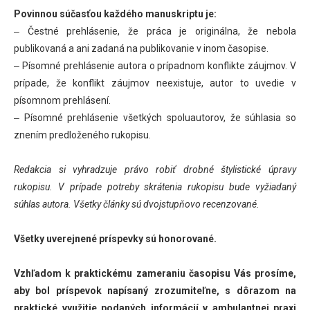
Povinnou súčasťou každého manuskriptu je:
‒ Čestné prehlásenie, že práca je originálna, že nebola
publikovaná a ani zadaná na publikovanie v inom časopise.
‒ Písomné prehlásenie autora o prípadnom konflikte záujmov. V
prípade, že konflikt záujmov neexistuje, autor to uvedie v
písomnom prehlásení.
‒ Písomné prehlásenie všetkých spoluautorov, že súhlasia so
znením predloženého rukopisu.
Redakcia si vyhradzuje právo robiť drobné štylistické úpravy
rukopisu. V prípade potreby skrátenia rukopisu bude vyžiadaný
súhlas autora. Všetky články sú dvojstupňovo recenzované.
Všetky uverejnené príspevky sú honorované.
Vzhľadom k praktickému zameraniu časopisu Vás prosíme,
aby bol príspevok napísaný zrozumiteľne, s dôrazom na
praktické využitie podaných informácií v ambulantnej praxi