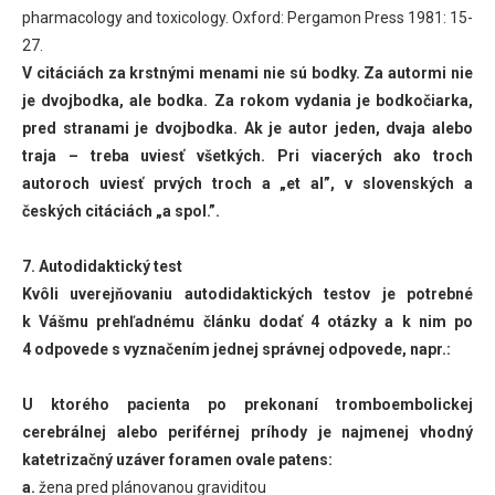
pharmacology and toxicology. Oxford: Pergamon Press 1981: 15-
27.
V citáciách za krstnými menami nie sú bodky. Za autormi nie
je dvojbodka, ale bodka. Za rokom vydania je bodkočiarka,
pred stranami je dvojbodka. Ak je autor jeden, dvaja alebo
traja – treba uviesť všetkých. Pri viacerých ako troch
autoroch uviesť prvých troch a „et al”, v slovenských a
českých citáciách „a spol.”.
7. Autodidaktický test
Kvôli uverejňovaniu autodidaktických testov je potrebné
k Vášmu prehľadnému článku dodať 4 otázky a k nim po
4 odpovede s vyznačením jednej správnej odpovede, napr.:
U ktorého pacienta po prekonaní tromboembolickej
cerebrálnej alebo periférnej príhody je najmenej vhodný
katetrizačný uzáver foramen ovale patens:
a.
žena pred plánovanou graviditou