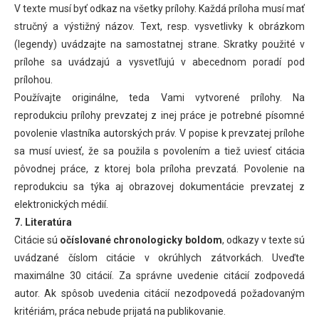
V texte musí byť odkaz na všetky prílohy. Každá príloha musí mať
stručný a výstižný názov. Text, resp. vysvetlivky k obrázkom
(legendy) uvádzajte na samostatnej strane. Skratky použité v
prílohe sa uvádzajú a vysvetľujú v abecednom poradí pod
prílohou.
Používajte originálne, teda Vami vytvorené prílohy. Na
reprodukciu prílohy prevzatej z inej práce je potrebné písomné
povolenie vlastníka autorských práv. V popise k prevzatej prílohe
sa musí uviesť, že sa použila s povolením a tiež uviesť citácia
pôvodnej práce, z ktorej bola príloha prevzatá. Povolenie na
reprodukciu sa týka aj obrazovej dokumentácie prevzatej z
elektronických médií.
7. Literatúra
Citácie sú
očíslované chronologicky boldom
, odkazy v texte sú
uvádzané číslom citácie v okrúhlych zátvorkách. Uveďte
maximálne 30 citácií. Za správne uvedenie citácií zodpovedá
autor. Ak spôsob uvedenia citácií nezodpovedá požadovaným
kritériám, práca nebude prijatá na publikovanie.