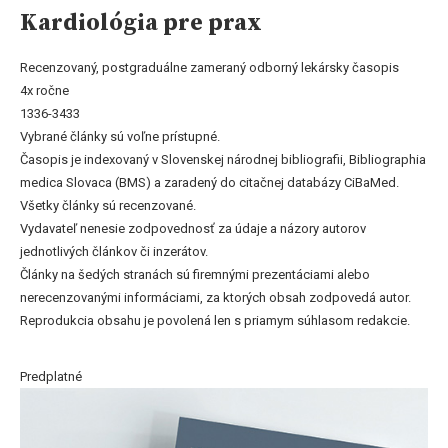
Kardiológia pre prax
Recenzovaný, postgraduálne zameraný odborný lekársky časopis
4x ročne
1336-3433
Vybrané články sú voľne prístupné.
Časopis je indexovaný v Slovenskej národnej bibliografii, Bibliographia
medica Slovaca (BMS) a zaradený do citačnej databázy CiBaMed.
Všetky články sú recenzované.
Vydavateľ nenesie zodpovednosť za údaje a názory autorov
jednotlivých článkov či inzerátov.
Články na šedých stranách sú firemnými prezentáciami alebo
nerecenzovanými informáciami, za ktorých obsah zodpovedá autor.
Reprodukcia obsahu je povolená len s priamym súhlasom redakcie.
Predplatné