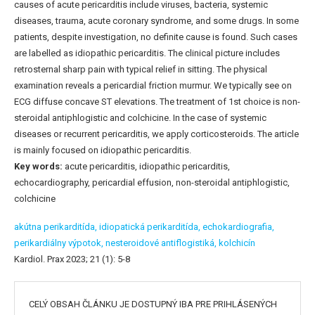
causes of acute pericarditis include viruses, bacteria, systemic
diseases, trauma, acute coronary syndrome, and some drugs. In some
patients, despite investigation, no definite cause is found. Such cases
are labelled as idiopathic pericarditis. The clinical picture includes
retrosternal sharp pain with typical relief in sitting. The physical
examination reveals a pericardial friction murmur. We typically see on
ECG diffuse concave ST elevations. The treatment of 1st choice is non-
steroidal antiphlogistic and colchicine. In the case of systemic
diseases or recurrent pericarditis, we apply corticosteroids. The article
is mainly focused on idiopathic pericarditis.
Key words:
acute pericarditis, idiopathic pericarditis,
echocardiography, pericardial effusion, non-steroidal antiphlogistic,
colchicine
akútna perikarditída,
idiopatická perikarditída,
echokardiografia,
perikardiálny výpotok,
nesteroidové antiflogistiká,
kolchicín
Kardiol. Prax 2023; 21 (1): 5-8
CELÝ OBSAH ČLÁNKU JE DOSTUPNÝ IBA PRE PRIHLÁSENÝCH