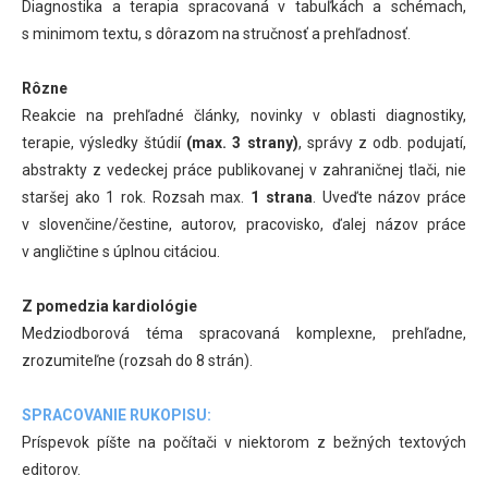
Diagnostika a terapia spracovaná v tabuľkách a schémach,
s minimom textu, s dôrazom na stručnosť a prehľadnosť.
Rôzne
Reakcie na prehľadné články, novinky v oblasti diagnostiky,
terapie, výsledky štúdií
(max. 3 strany)
, správy z odb. podujatí,
abstrakty z vedeckej práce publikovanej v zahraničnej tlači, nie
staršej ako 1 rok. Rozsah max.
1 strana
. Uveďte názov práce
v slovenčine/čestine, autorov, pracovisko, ďalej názov práce
v angličtine s úplnou citáciou.
Z pomedzia kardiológie
Medziodborová téma spracovaná komplexne, prehľadne,
zrozumiteľne (rozsah do 8 strán).
SPRACOVANIE RUKOPISU:
Príspevok píšte na počítači v niektorom z bežných textových
editorov.