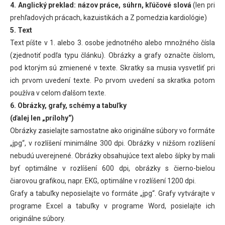
4. Anglický preklad: názov práce, súhrn, kľúčové slová
(len pri
prehľadových prácach, kazuistikách a Z pomedzia kardiológie)
5. Text
Text píšte v 1. alebo 3. osobe jednotného alebo množného čísla
(zjednotiť podľa typu článku). Obrázky a grafy označte číslom,
pod ktorým sú zmienené v texte. Skratky sa musia vysvetliť pri
ich prvom uvedení texte. Po prvom uvedení sa skratka potom
používa v celom ďalšom texte.
6. Obrázky, grafy, schémy a tabuľky
(ďalej len „prílohy“)
Obrázky zasielajte samostatne ako originálne súbory vo formáte
„jpg“, v rozlíšení minimálne 300 dpi. Obrázky v nižšom rozlíšení
nebudú uverejnené. Obrázky obsahujúce text alebo šípky by mali
byť optimálne v rozlíšení 600 dpi, obrázky s čierno-bielou
čiarovou grafikou, napr. EKG, optimálne v rozlíšení 1200 dpi.
Grafy a tabuľky neposielajte vo formáte „jpg“. Grafy vytvárajte v
programe Excel a tabuľky v programe Word, posielajte ich
originálne súbory.