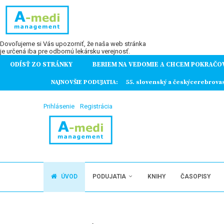
Dovoľujeme si Vás upozorniť, že naša web stránka
je určená iba pre odbornú lekársku verejnosť.
ODÍSŤ ZO STRÁNKY
BERIEM NA VEDOMIE A CHCEM POKRAČO
ochorení
NAJNOVŠIE PODUJATIA:
55. slovenský a českýcerebrova
Prihlásenie
Registrácia
ÚVOD
PODUJATIA
KNIHY
ČASOPISY