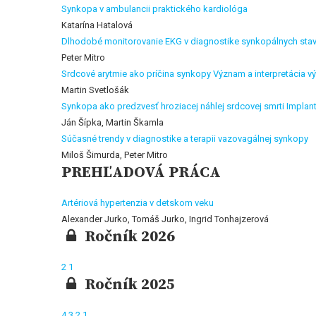
Synkopa v ambulancii praktického kardiológa
Katarína Hatalová
Dlhodobé monitorovanie EKG v diagnostike synkopálnych sta
Peter Mitro
Srdcové arytmie ako príčina synkopy Význam a interpretácia v
Martin Svetlošák
Synkopa ako predzvesť hroziacej náhlej srdcovej smrti Implan
Ján Šípka, Martin Škamla
Súčasné trendy v diagnostike a terapii vazovagálnej synkopy
Miloš Šimurda, Peter Mitro
PREHĽADOVÁ PRÁCA
Artériová hypertenzia v detskom veku
Alexander Jurko, Tomáš Jurko, Ingrid Tonhajzerová
Ročník 2026
2
1
Ročník 2025
4
3
2
1