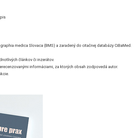
pis
bliographia medica Slovaca (BMS) a zaradený do citačnej databázy CiBaMed.
otlivých článkov či inzerátov.
nerecenzovanými informáciami, za ktorých obsah zodpovedá autor.
kcie.