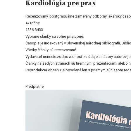
Kardiológia pre prax
Recenzovaný, postgraduálne zameraný odborný lekársky časo
4x ročne
1336-3433
Vybrané články sú voľne prístupné.
Časopis je indexovaný v Slovenskej národnej bibliografii, Bi
Všetky články sú recenzované.
Vydavateľ nenesie zodpovednosť za údaje a názory autorov jedn
Články na šedých stranách sú firemnými prezentáciami alebo 
Reprodukcia obsahu je povolená len s priamym súhlasom reda
Predplatné