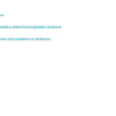
vov
ýsledkov elektrofyziologického vyšetrenia
tácia icd u pacientov so synkopou