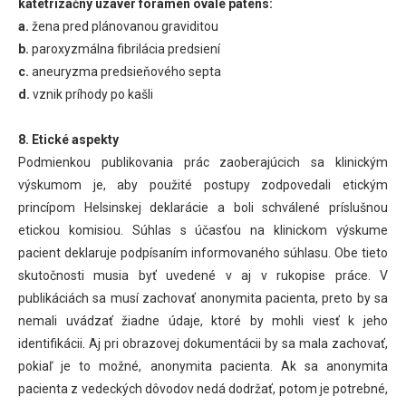
katetrizačný uzáver foramen ovale patens:
a.
žena pred plánovanou graviditou
b.
paroxyzmálna fibrilácia predsiení
c.
aneuryzma predsieňového septa
d.
vznik príhody po kašli
8. Etické aspekty
Podmienkou publikovania prác zaoberajúcich sa klinickým
výskumom je, aby použité postupy zodpovedali etickým
princípom Helsinskej deklarácie a boli schválené príslušnou
etickou komisiou. Súhlas s účasťou na klinickom výskume
pacient deklaruje podpísaním informovaného súhlasu. Obe tieto
skutočnosti musia byť uvedené v aj v rukopise práce. V
publikáciách sa musí zachovať anonymita pacienta, preto by sa
nemali uvádzať žiadne údaje, ktoré by mohli viesť k jeho
identifikácii. Aj pri obrazovej dokumentácii by sa mala zachovať,
pokiaľ je to možné, anonymita pacienta. Ak sa anonymita
pacienta z vedeckých dôvodov nedá dodržať, potom je potrebné,