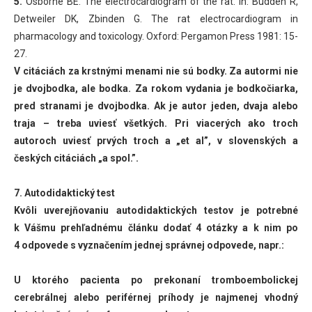
5.
Osborne BE. The electrocardiogram of the rat. In: Budden R,
Detweiler DK, Zbinden G. The rat electrocardiogram in
pharmacology and toxicology. Oxford: Pergamon Press 1981: 15-
27.
V citáciách za krstnými menami nie sú bodky. Za autormi nie
je dvojbodka, ale bodka. Za rokom vydania je bodkočiarka,
pred stranami je dvojbodka. Ak je autor jeden, dvaja alebo
traja – treba uviesť všetkých. Pri viacerých ako troch
autoroch uviesť prvých troch a „et al”, v slovenských a
českých citáciách „a spol.”.
7. Autodidaktický test
Kvôli uverejňovaniu autodidaktických testov je potrebné
k Vášmu prehľadnému článku dodať 4 otázky a k nim po
4 odpovede s vyznačením jednej správnej odpovede, napr.:
U ktorého pacienta po prekonaní tromboembolickej
cerebrálnej alebo periférnej príhody je najmenej vhodný