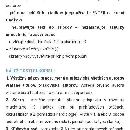
editorov.
‒
píšte na celú šírku riadkov (nepoužívajte ENTER na konci
riadkov)
‒
neupravujte text do stĺpcov – nezalamujte, tabuľky
umiestnite na záver práce
‒ rozlišujte dôsledne čísla 1, 0 a písmená l, O
‒ zátvorky sú vždy okrúhle ( )
‒ skratky vždy vysvetlite pri ich prvom použití
NÁLEŽITOSTI RUKOPISU:
1. Výstižný názov práce, mená a priezviská všetkých autorov
vrátane titulov, pracoviská autorov.
Adresa prvého autora
vrátane čísla telefónu, faxu a e-mailovej adresy.
2. Súhrn
- stručné zhrnutie obsahu príspevku v rozsahu
maximálne 10 riadkov (len pri prehľadových prácach,
kazuistikách a Z pomedzia kardiológie). Píšte v 1. alebo 3. osobe
jednotného alebo množného čísla (zjednotiť podľa typu článku).
3. Kľúčové slová
- v rozsahu 3-6 (len pri prehľadových prácach,