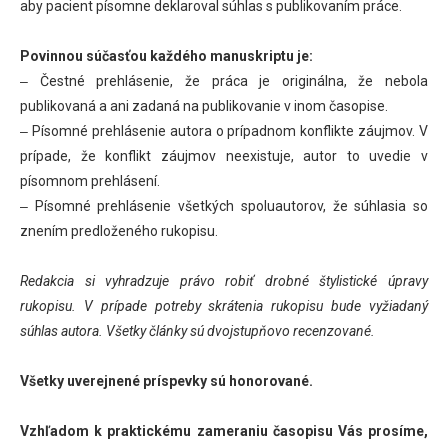
aby pacient písomne deklaroval súhlas s publikovaním práce.
Povinnou súčasťou každého manuskriptu je:
‒ Čestné prehlásenie, že práca je originálna, že nebola
publikovaná a ani zadaná na publikovanie v inom časopise.
‒ Písomné prehlásenie autora o prípadnom konflikte záujmov. V
prípade, že konflikt záujmov neexistuje, autor to uvedie v
písomnom prehlásení.
‒ Písomné prehlásenie všetkých spoluautorov, že súhlasia so
znením predloženého rukopisu.
Redakcia si vyhradzuje právo robiť drobné štylistické úpravy
rukopisu. V prípade potreby skrátenia rukopisu bude vyžiadaný
súhlas autora. Všetky články sú dvojstupňovo recenzované.
Všetky uverejnené príspevky sú honorované.
Vzhľadom k praktickému zameraniu časopisu Vás prosíme,