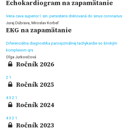
Echokardiogram na zapamätanie
Vena cava superior l. sin. persistens drénovaná do sinus coronarius
Juraj Dúbrava, Miroslav Korbeľ
EKG na zapamätanie
Diferenciálna diagnostika paroxyzmálnej tachykardie so širokým
komplexom qrs
Oľga Jurkovičová
Ročník 2026
2
1
Ročník 2025
4
3
2
1
Ročník 2024
4
3
2
1
Ročník 2023