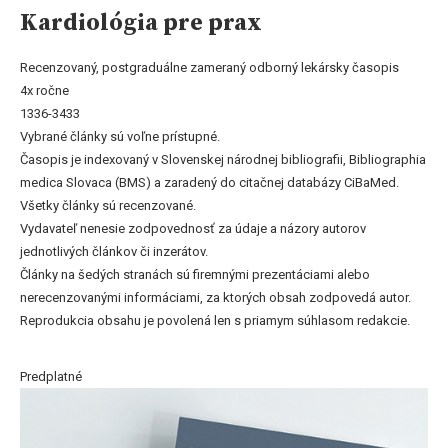
Kardiológia pre prax
Recenzovaný, postgraduálne zameraný odborný lekársky časopis
4x ročne
1336-3433
Vybrané články sú voľne prístupné.
Časopis je indexovaný v Slovenskej národnej bibliografii, Bibliographia
medica Slovaca (BMS) a zaradený do citačnej databázy CiBaMed.
Všetky články sú recenzované.
Vydavateľ nenesie zodpovednosť za údaje a názory autorov
jednotlivých článkov či inzerátov.
Články na šedých stranách sú firemnými prezentáciami alebo
nerecenzovanými informáciami, za ktorých obsah zodpovedá autor.
Reprodukcia obsahu je povolená len s priamym súhlasom redakcie.
Predplatné