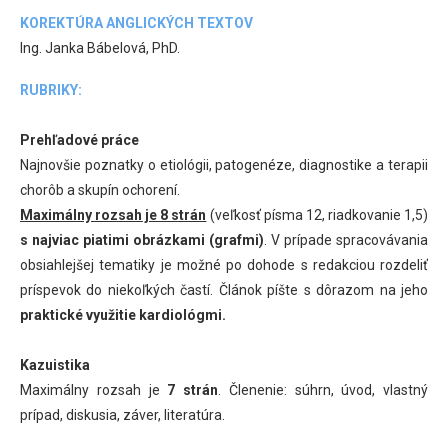
KOREKTÚRA ANGLICKÝCH TEXTOV
Ing. Janka Bábelová, PhD.
RUBRIKY:
Prehľadové práce
Najnovšie poznatky o etiológii, patogenéze, diagnostike a terapii
chorôb a skupín ochorení.
Maximálny rozsah je 8 strán
(veľkosť písma 12, riadkovanie 1,5)
s najviac piatimi obrázkami (grafmi)
. V prípade spracovávania
obsiahlejšej tematiky je možné po dohode s redakciou rozdeliť
príspevok do niekoľkých častí. Článok píšte s dôrazom na jeho
praktické využitie kardiológmi.
Kazuistika
Maximálny rozsah je
7 strán
. Členenie: súhrn, úvod, vlastný
prípad, diskusia, záver, literatúra.