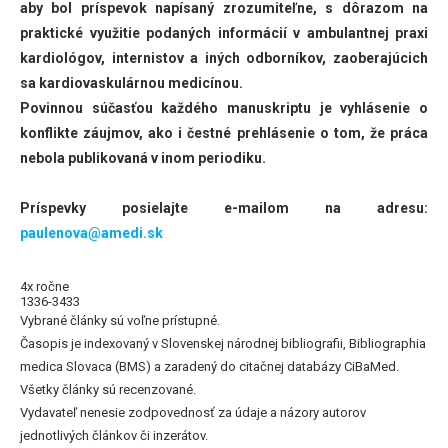
aby bol príspevok napísaný zrozumiteľne, s dôrazom na
praktické využitie podaných informácií v ambulantnej praxi
kardiológov, internistov a iných odborníkov, zaoberajúcich
sa kardiovaskulárnou medicínou.
Povinnou súčasťou každého manuskriptu je vyhlásenie o
konflikte záujmov, ako i čestné prehlásenie o tom, že práca
nebola publikovaná v inom periodiku.
Príspevky posielajte e-mailom na adresu:
paulenova@amedi.sk
4x ročne
1336-3433
Vybrané články sú voľne prístupné.
Časopis je indexovaný v Slovenskej národnej bibliografii, Bibliographia
medica Slovaca (BMS) a zaradený do citačnej databázy CiBaMed.
Všetky články sú recenzované.
Vydavateľ nenesie zodpovednosť za údaje a názory autorov
jednotlivých článkov či inzerátov.