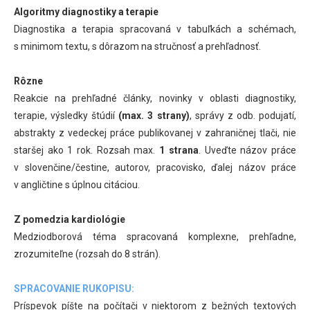
Algoritmy diagnostiky a terapie
Diagnostika a terapia spracovaná v tabuľkách a schémach,
s minimom textu, s dôrazom na stručnosť a prehľadnosť.
Rôzne
Reakcie na prehľadné články, novinky v oblasti diagnostiky,
terapie, výsledky štúdií
(max. 3 strany)
, správy z odb. podujatí,
abstrakty z vedeckej práce publikovanej v zahraničnej tlači, nie
staršej ako 1 rok. Rozsah max.
1 strana
. Uveďte názov práce
v slovenčine/čestine, autorov, pracovisko, ďalej názov práce
v angličtine s úplnou citáciou.
Z pomedzia kardiológie
Medziodborová téma spracovaná komplexne, prehľadne,
zrozumiteľne (rozsah do 8 strán).
SPRACOVANIE RUKOPISU:
Príspevok píšte na počítači v niektorom z bežných textových