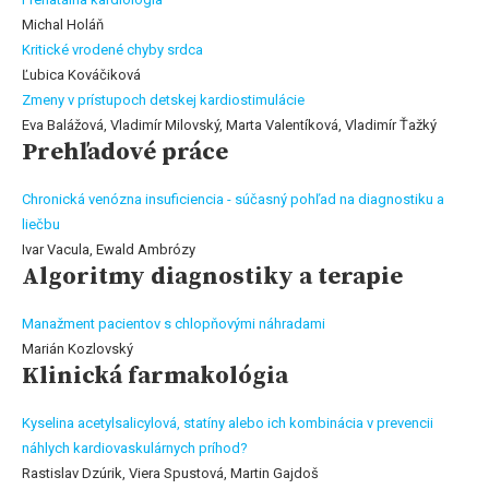
Michal Holáň
Kritické vrodené chyby srdca
Ľubica Kováčiková
Zmeny v prístupoch detskej kardiostimulácie
Eva Balážová, Vladimír Milovský, Marta Valentíková, Vladimír Ťažký
Prehľadové práce
Chronická venózna insuficiencia - súčasný pohľad na diagnostiku a
liečbu
Ivar Vacula, Ewald Ambrózy
Algoritmy diagnostiky a terapie
Manažment pacientov s chlopňovými náhradami
Marián Kozlovský
Klinická farmakológia
Kyselina acetylsalicylová, statíny alebo ich kombinácia v prevencii
náhlych kardiovaskulárnych príhod?
Rastislav Dzúrik, Viera Spustová, Martin Gajdoš