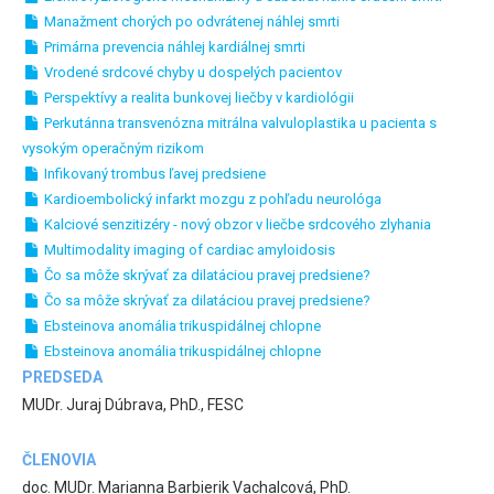
Manažment chorých po odvrátenej náhlej smrti
Primárna prevencia náhlej kardiálnej smrti
Vrodené srdcové chyby u dospelých pacientov
Perspektívy a realita bunkovej liečby v kardiológii
Perkutánna transvenózna mitrálna valvuloplastika u pacienta s
vysokým operačným rizikom
Infikovaný trombus ľavej predsiene
Kardioembolický infarkt mozgu z pohľadu neurológa
Kalciové senzitizéry - nový obzor v liečbe srdcového zlyhania
Multimodality imaging of cardiac amyloidosis
Čo sa môže skrývať za dilatáciou pravej predsiene?
Čo sa môže skrývať za dilatáciou pravej predsiene?
Ebsteinova anomália trikuspidálnej chlopne
Ebsteinova anomália trikuspidálnej chlopne
PREDSEDA
MUDr. Juraj Dúbrava, PhD., FESC
ČLENOVIA
doc. MUDr. Marianna Barbierik Vachalcová, PhD.