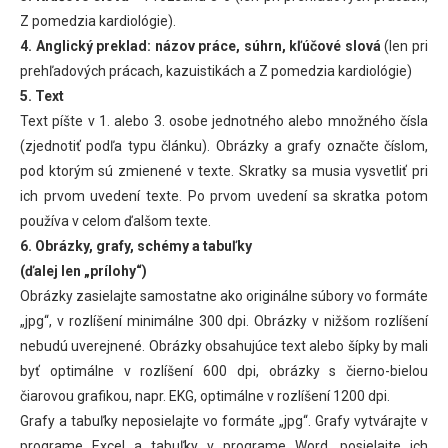
Z pomedzia kardiológie).
4. Anglický preklad: názov práce, súhrn, kľúčové slová
(len pri
prehľadových prácach, kazuistikách a Z pomedzia kardiológie)
5. Text
Text píšte v 1. alebo 3. osobe jednotného alebo množného čísla
(zjednotiť podľa typu článku). Obrázky a grafy označte číslom,
pod ktorým sú zmienené v texte. Skratky sa musia vysvetliť pri
ich prvom uvedení texte. Po prvom uvedení sa skratka potom
používa v celom ďalšom texte.
6. Obrázky, grafy, schémy a tabuľky
(ďalej len „prílohy“)
Obrázky zasielajte samostatne ako originálne súbory vo formáte
„jpg“, v rozlíšení minimálne 300 dpi. Obrázky v nižšom rozlíšení
nebudú uverejnené. Obrázky obsahujúce text alebo šípky by mali
byť optimálne v rozlíšení 600 dpi, obrázky s čierno-bielou
čiarovou grafikou, napr. EKG, optimálne v rozlíšení 1200 dpi.
Grafy a tabuľky neposielajte vo formáte „jpg“. Grafy vytvárajte v
programe Excel a tabuľky v programe Word, posielajte ich