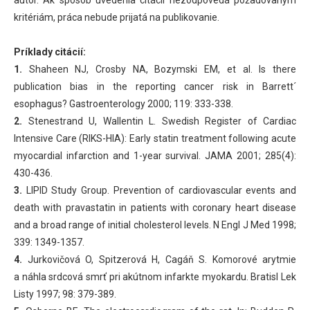
kritériám, práca nebude prijatá na publikovanie.
Príklady citácií:
1.
Shaheen NJ, Crosby NA, Bozymski EM, et al. Is there
publication bias in the reporting cancer risk in Barrett´
esophagus? Gastroenterology 2000; 119: 333-338.
2.
Stenestrand U, Wallentin L. Swedish Register of Cardiac
Intensive Care (RIKS-HIA): Early statin treatment following acute
myocardial infarction and 1-year survival. JAMA 2001; 285(4):
430-436.
3.
LIPID Study Group. Prevention of cardiovascular events and
death with pravastatin in patients with coronary heart disease
and a broad range of initial cholesterol levels. N Engl J Med 1998;
339: 1349-1357.
4.
Jurkovičová O, Spitzerová H, Cagáň S. Komorové arytmie
a náhla srdcová smrť pri akútnom infarkte myokardu. Bratisl Lek
Listy 1997; 98: 379-389.