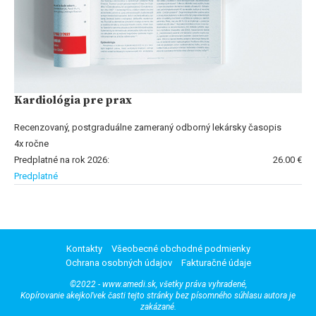
Kardiológia pre prax
Recenzovaný, postgraduálne zameraný odborný lekársky časopis
4x ročne
Predplatné na rok 2026:
26.00 €
Predplatné
Kontakty
Všeobecné obchodné podmienky
Ochrana osobných údajov
Fakturačné údaje
©2022 - www.amedi.sk, všetky práva vyhradené,
Kopírovanie akejkoľvek časti tejto stránky bez písomného súhlasu autora je
zakázané.