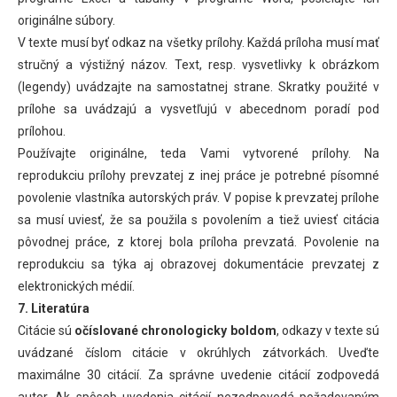
originálne súbory.
V texte musí byť odkaz na všetky prílohy. Každá príloha musí mať
stručný a výstižný názov. Text, resp. vysvetlivky k obrázkom
(legendy) uvádzajte na samostatnej strane. Skratky použité v
prílohe sa uvádzajú a vysvetľujú v abecednom poradí pod
prílohou.
Používajte originálne, teda Vami vytvorené prílohy. Na
reprodukciu prílohy prevzatej z inej práce je potrebné písomné
povolenie vlastníka autorských práv. V popise k prevzatej prílohe
sa musí uviesť, že sa použila s povolením a tiež uviesť citácia
pôvodnej práce, z ktorej bola príloha prevzatá. Povolenie na
reprodukciu sa týka aj obrazovej dokumentácie prevzatej z
elektronických médií.
7. Literatúra
Citácie sú
očíslované chronologicky boldom
, odkazy v texte sú
uvádzané číslom citácie v okrúhlych zátvorkách. Uveďte
maximálne 30 citácií. Za správne uvedenie citácií zodpovedá
autor. Ak spôsob uvedenia citácií nezodpovedá požadovaným