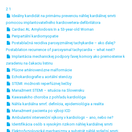
2
1
Ideálny kandidát na primárnu prevenciu náhlej kardiálnej smrti
pomocou implantovateľného kardiovertera-defibrilátora
Cardiac AL Amyloidosis In a 53-year-old Woman
Peripartální kardiomyopatie
Postablačná recidíva paroxyzmálnej tachykardie – ako ďalej?
Postablation recurrence of paroxysmal tachycardia – what next?
Implantácia mechanickej podpory ľavej komory ako premostenie k
zaradeniu na čakaciu listinu
Pľúcne artériovenózne malformácie
Echokardiografie u aortální stenózy
STEMI: možnosti reperfúznej liečby
Manažment STEMI – situácia na Slovensku
Kawasakiho choroba z pohľadu kardiológa
Náhla kardiálna smrť: definícia, epidemiológia a realita
Manažment pacienta po výboji ICD
Ambulantní intervenční výkony v kardiologii – ano, nebo ne?
Identifikácia osôb s vysokým rizikom náhlej kardiálnej smrti
Elektrofyziologické mechanizmy a substrát náhlé srdeční smrti