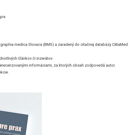
pis
bliographia medica Slovaca (BMS) a zaradený do citačnej databázy CiBaMed.
otlivých článkov či inzerátov.
nerecenzovanými informáciami, za ktorých obsah zodpovedá autor.
kcie.