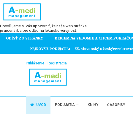
Dovoľujeme si Vás upozorniť, že naša web stránka
je určená iba pre odbornú lekársku verejnosť.
ODÍSŤ ZO STRÁNKY
BERIEM NA VEDOMIE A CHCEM POKRAČO
ochorení
NAJNOVŠIE PODUJATIA:
55. slovenský a českýcerebrova
Prihlásenie
Registrácia
ÚVOD
PODUJATIA
KNIHY
ČASOPISY