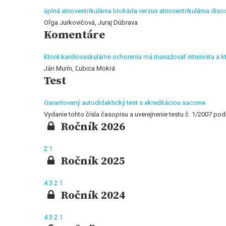
úplná atrioventrikulárna blokáda verzus atrioventrikulárna diso
Oľga Jurkovičová, Juraj Dúbrava
Komentáre
Ktoré kardiovaskulárne ochorenia má manažovať internista a k
Ján Murín, Ľubica Mokrá
Test
Garantovaný autodidaktický test s akreditáciou saccme
Vydanie tohto čísla časopisu a uverejnenie testu č. 1/200
Ročník 2026
2
1
Ročník 2025
4
3
2
1
Ročník 2024
4
3
2
1