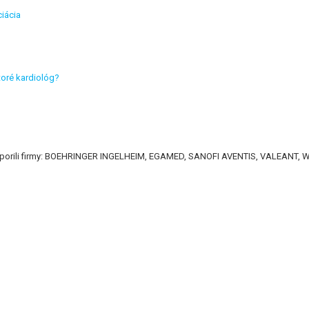
ciácia
toré kardiológ?
7 podporili firmy: BOEHRINGER INGELHEIM, EGAMED, SANOFI AVENTIS, VALEANT