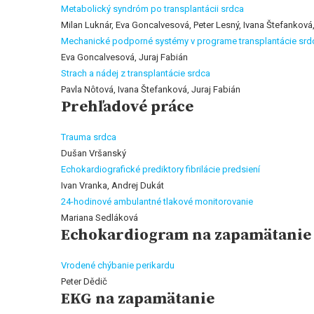
Metabolický syndróm po transplantácii srdca
Milan Luknár, Eva Goncalvesová, Peter Lesný, Ivana Štefanková,
Mechanické podporné systémy v programe transplantácie srd
Eva Goncalvesová, Juraj Fabián
Strach a nádej z transplantácie srdca
Pavla Nôtová, Ivana Štefanková, Juraj Fabián
Prehľadové práce
Trauma srdca
Dušan Vršanský
Echokardiografické prediktory fibrilácie predsiení
Ivan Vranka, Andrej Dukát
24-hodinové ambulantné tlakové monitorovanie
Mariana Sedláková
Echokardiogram na zapamätanie
Vrodené chýbanie perikardu
Peter Dědič
EKG na zapamätanie