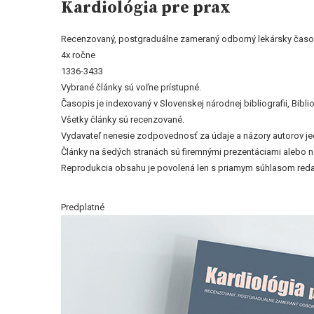
Kardiológia pre prax
Recenzovaný, postgraduálne zameraný odborný lekársky časo
4x ročne
1336-3433
Vybrané články sú voľne prístupné.
Časopis je indexovaný v Slovenskej národnej bibliografii, Bi
Všetky články sú recenzované.
Vydavateľ nenesie zodpovednosť za údaje a názory autorov jedn
Články na šedých stranách sú firemnými prezentáciami alebo 
Reprodukcia obsahu je povolená len s priamym súhlasom reda
Predplatné