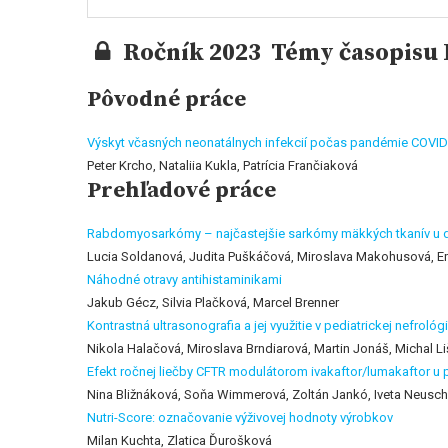
Ročník 2023 Témy časopisu P
Pôvodné práce
Výskyt včasných neonatálnych infekcií počas pandémie COVID
Peter Krcho, Nataliia Kukla, Patrícia Frančiaková
Prehľadové práce
Rabdomyosarkómy – najčastejšie sarkómy mäkkých tkanív u d
Lucia Soldanová, Judita Puškáčová, Miroslava Makohusová, Em
Náhodné otravy antihistaminikami
Jakub Gécz, Silvia Plačková, Marcel Brenner
Kontrastná ultrasonografia a jej využitie v pediatrickej nefrológi
Nikola Halačová, Miroslava Brndiarová, Martin Jonáš, Michal Li
Efekt ročnej liečby CFTR modulátorom ivakaftor/lumakaftor u 
Nina Bližnáková, Soňa Wimmerová, Zoltán Jankó, Iveta Neusc
Nutri-Score: označovanie výživovej hodnoty výrobkov
Milan Kuchta, Zlatica Ďurošková