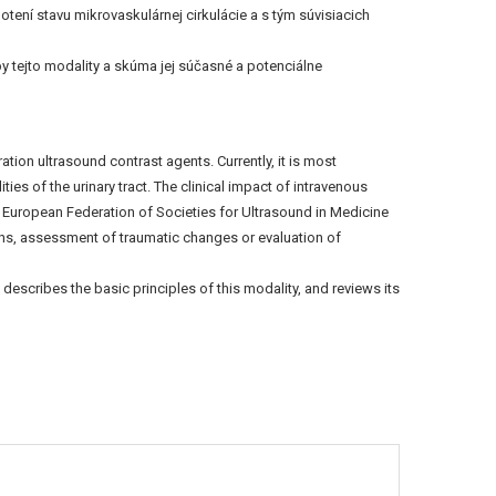
tení stavu mikrovaskulárnej cirkulácie a s tým súvisiacich
y tejto modality a skúma jej súčasné a potenciálne
tion ultrasound contrast agents. Currently, it is most
 of the urinary tract. The clinical impact of intravenous
he European Federation of Societies for Ultrasound in Medicine
ions, assessment of traumatic changes or evaluation of
escribes the basic principles of this modality, and reviews its