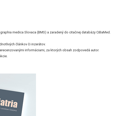
bliographia medica Slovaca (BMS) a zaradený do citačnej databázy CiBaMed.
otlivých článkov či inzerátov.
nerecenzovanými informáciami, za ktorých obsah zodpovedá autor.
kcie.