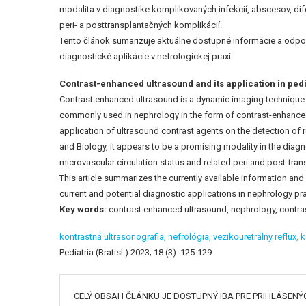
modalita v diagnostike komplikovaných infekcií, abscesov, dife
peri- a posttransplantačných komplikácií.
Tento článok sumarizuje aktuálne dostupné informácie a odporú
diagnostické aplikácie v nefrologickej praxi.
Contrast-enhanced ultrasound and its application in ped
Contrast enhanced ultrasound is a dynamic imaging technique wit
commonly used in nephrology in the form of contrast-enhanced 
application of ultrasound contrast agents on the detection of 
and Biology, it appears to be a promising modality in the diag
microvascular circulation status and related peri and post-tra
This article summarizes the currently available information an
current and potential diagnostic applications in nephrology pra
Key words:
contrast enhanced ultrasound, nephrology, contr
kontrastná ultrasonografia,
nefrológia,
vezikouretrálny reflux,
k
Pediatria (Bratisl.) 2023; 18 (3): 125-129
CELÝ OBSAH ČLÁNKU JE DOSTUPNÝ IBA PRE PRIHLÁSENÝ