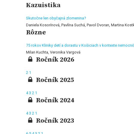
Kazuistika
Skutočne len obyčajná zlomenina?
Daniela Kosorínová, Pavlína Suchá, Pavol Dvoran, Martina Kos
Rôzne
75 rokov Kliniky detí a dorastu v Košiciach v kontexte nemocni
Milan Kuchta, Veronika Vargová
Ročník 2026
2
1
Ročník 2025
4
3
2
1
Ročník 2024
4
3
2
1
Ročník 2023
6
5
4
3
2
1