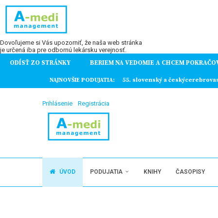
Dovoľujeme si Vás upozorniť, že naša web stránka
je určená iba pre odbornú lekársku verejnosť.
ODÍSŤ ZO STRÁNKY
BERIEM NA VEDOMIE A CHCEM POKRAČO
ochorení
NAJNOVŠIE PODUJATIA:
55. slovenský a českýcerebrova
Prihlásenie
Registrácia
ÚVOD
PODUJATIA
KNIHY
ČASOPISY