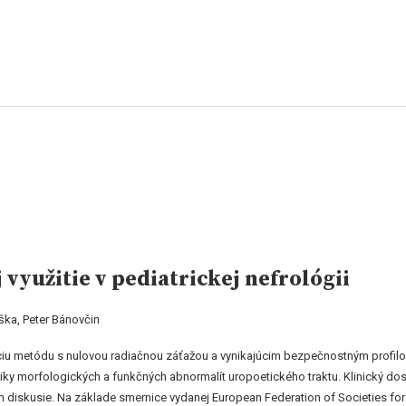
 využitie v pediatrickej nefrológii
ška, Peter Bánovčin
u metódu s nulovou radiačnou záťažou a vynikajúcim bezpečnostným profilom 
tiky morfologických a funkčných abnormalít uropoetického traktu. Klinický do
 diskusie. Na základe smernice vydanej European Federation of Societies for