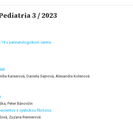
ediatria 3 / 2023
-19 v perinatologickom centre
etí
ília Kaiserová, Daniela Sejnová, Alexandra Kolenová
i
ška, Peter Bánovčin
pacientov s cystickou fibrózou
hlová, Zuzana Rennerová