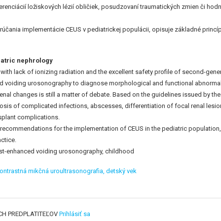
renciácií ložiskových lézií obličiek, posudzovaní traumatických zmien či hodno
čania implementácie CEUS v pediatrickej populácii, opisuje základné princíp
iatric nephrology
h lack of ionizing radiation and the excellent safety profile of second-genera
voiding urosonography to diagnose morphological and functional abnormalities
renal changes is still a matter of debate. Based on the guidelines issued by t
nosis of complicated infections, abscesses, differentiation of focal renal les
nsplant complications.
d recommendations for the implementation of CEUS in the pediatric population, d
ctice.
ast-enhanced voiding urosonography, childhood
ontrastná mikčná uroultrasonografia,
detský vek
CH PREDPLATITEĽOV
Prihlásiť sa