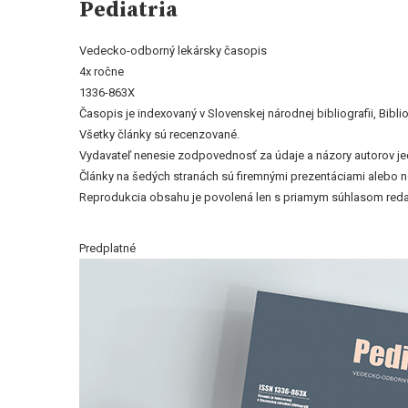
Pediatria
Vedecko-odborný lekársky časopis
4x ročne
1336-863X
Časopis je indexovaný v Slovenskej národnej bibliografii, Bi
Všetky články sú recenzované.
Vydavateľ nenesie zodpovednosť za údaje a názory autorov jedn
Články na šedých stranách sú firemnými prezentáciami alebo 
Reprodukcia obsahu je povolená len s priamym súhlasom reda
Predplatné