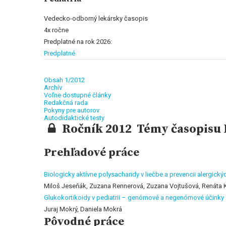
Vedecko-odborný lekársky časopis
4x ročne
Predplatné na rok 2026:
Predplatné
Obsah 1/2012
Archív
Voľne dostupné články
Redakčná rada
Pokyny pre autorov
Autodidaktické testy
Ročník 2012 Témy časopisu P
Prehľadové práce
Biologicky aktívne polysacharidy v liečbe a prevencii alergický
Miloš Jeseňák, Zuzana Rennerová, Zuzana Vojtušová, Renáta K
Glukokortikoidy v pediatrii – genómové a negenómové účinky
Juraj Mokrý, Daniela Mokrá
Pôvodné práce