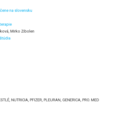
pečene na slovensku
terapie
ková, Mirko Zibolen
 štúdia
 NESTLÉ, NUTRICIA, PFIZER, PLEURAN, GENERICA, PRO. MED