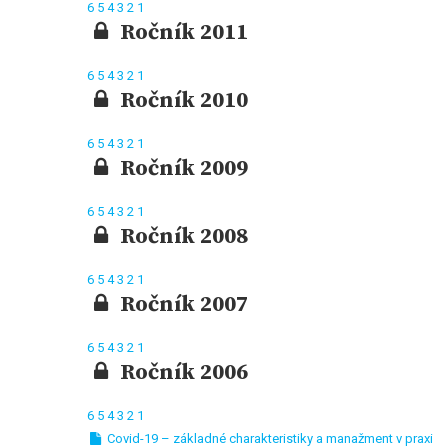
6
5
4
3
2
1
Ročník 2011
6
5
4
3
2
1
Ročník 2010
6
5
4
3
2
1
Ročník 2009
6
5
4
3
2
1
Ročník 2008
6
5
4
3
2
1
Ročník 2007
6
5
4
3
2
1
Ročník 2006
6
5
4
3
2
1
Covid-19 – základné charakteristiky a manažment v praxi