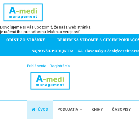
Dovoľujeme si Vás upozorniť, že naša web stránka
je určená iba pre odbornú lekársku verejnosť.
ODÍSŤ ZO STRÁNKY
BERIEM NA VEDOMIE A CHCEM POKRAČO
ochorení
NAJNOVŠIE PODUJATIA:
55. slovenský a českýcerebrova
Prihlásenie
Registrácia
ÚVOD
PODUJATIA
KNIHY
ČASOPISY