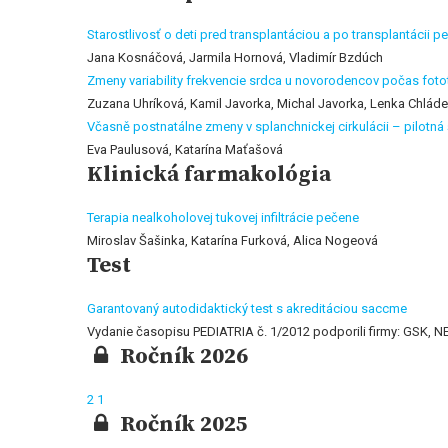
Starostlivosť o deti pred transplantáciou a po transplantácii 
Jana Kosnáčová, Jarmila Hornová, Vladimír Bzdúch
Zmeny variability frekvencie srdca u novorodencov počas foto
Zuzana Uhríková, Kamil Javorka, Michal Javorka, Lenka Chláde
Včasně postnatálne zmeny v splanchnickej cirkulácii – pilotná
Eva Paulusová, Katarína Maťašová
Klinická farmakológia
Terapia nealkoholovej tukovej infiltrácie pečene
Miroslav Šašinka, Katarína Furková, Alica Nogeová
Test
Garantovaný autodidaktický test s akreditáciou saccme
Vydanie časopisu PEDIATRIA č. 1/2012 podporili firmy: GSK,
Ročník 2026
2
1
Ročník 2025