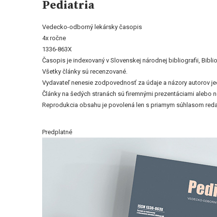
Pediatria
Vedecko-odborný lekársky časopis
4x ročne
1336-863X
Časopis je indexovaný v Slovenskej národnej bibliografii, Bi
Všetky články sú recenzované.
Vydavateľ nenesie zodpovednosť za údaje a názory autorov jedn
Články na šedých stranách sú firemnými prezentáciami alebo 
Reprodukcia obsahu je povolená len s priamym súhlasom reda
Predplatné