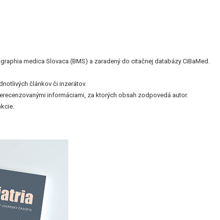
bliographia medica Slovaca (BMS) a zaradený do citačnej databázy CiBaMed.
otlivých článkov či inzerátov.
nerecenzovanými informáciami, za ktorých obsah zodpovedá autor.
kcie.