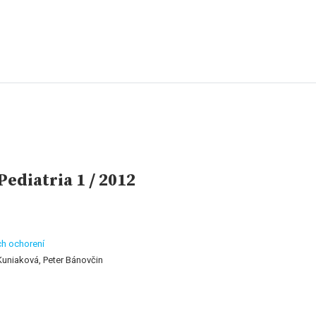
ediatria 1 / 2012
ch ochorení
uniaková, Peter Bánovčin