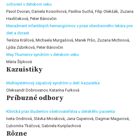
ochorení v detskom veku
Pavol Dvoran, Daniela Kosorínová, Pavlína Suchá, Filip Olekšák, Zuzana
Havlíčeková, Peter Bánovčin
Manažment infantilných hemangiómov v praxi všeobecného lekára pre
deti a dorast
Terézia Kráľová, Michaela Murgašová, Marek Pršo, Zuzana Michnová,
Lýdia Zúbriková, Peter Bánovčin
May Thurnerov syndróm v detskom veku
Mária Šípková
Kazuistiky
Multisystémový zápalový syndróm u detí: kazuistika
Oleksandr Dobrovanov, Katarína Furková
Príbuzné odbory
Klinická prax študentov ošetrovateľstva u detského pacienta
Iveta Ondriová, Slávka Mrosková, Jana Cuperová, Dagmar Magurová,
Ľubomíra Tkáčová, Gabriela Kuriplachová
Rôzne