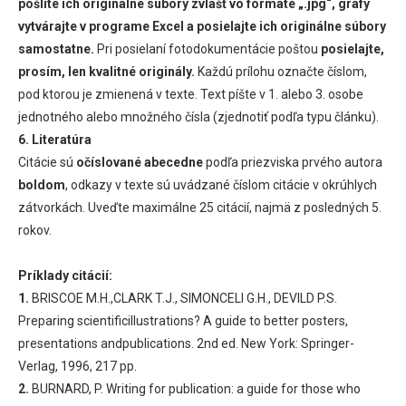
pošlite ich originálne súbory zvlášť vo formáte „.jpg“, grafy
vytvárajte v programe Excel a posielajte ich originálne súbory
samostatne.
Pri posielaní fotodokumentácie poštou
posielajte,
prosím, len kvalitné originály.
Každú prílohu označte číslom,
pod ktorou je zmienená v texte. Text píšte v 1. alebo 3. osobe
jednotného alebo množného čísla (zjednotiť podľa typu článku).
6. Literatúra
Citácie sú
očíslované abecedne
podľa priezviska prvého autora
boldom
, odkazy v texte sú uvádzané číslom citácie v okrúhlych
zátvorkách. Uveďte maximálne 25 citácií, najmä z posledných 5.
rokov.
Príklady citácií:
1.
BRISCOE M.H.,CLARK T.J., SIMONCELI G.H., DEVILD P.S.
Preparing scientificillustrations? A guide to better posters,
presentations andpublications. 2nd ed. New York: Springer-
Verlag, 1996, 217 pp.
2.
BURNARD, P. Writing for publication: a guide for those who