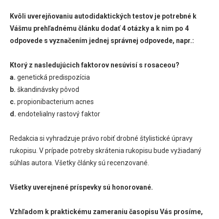
Kvôli uverejňovaniu autodidaktických testov je potrebné k
Vášmu prehľadnému článku dodať 4 otázky a k nim po 4
odpovede s vyznačením jednej správnej odpovede, napr.:
Ktorý z nasledujúcich faktorov nesúvisí s rosaceou?
a.
genetická predispozícia
b.
škandinávsky pôvod
c.
propionibacterium acnes
d.
endotelialny rastový faktor
Redakcia si vyhradzuje právo robiť drobné štylistické úpravy
rukopisu. V prípade potreby skrátenia rukopisu bude vyžiadaný
súhlas autora. Všetky články sú recenzované.
Všetky uverejnené príspevky sú honorované.
Vzhľadom k praktickému zameraniu časopisu Vás prosíme,