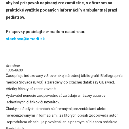
aby bol príspevok napísaný zrozumiteľne, s dôrazom na
praktické využitie podaných informácií v ambulantnej praxi
pediatrov.
Príspevky posielajte e-mailom na adresu:
stachova@amedi.sk
4x ročne
1336-863X
Časopis je indexovaný v Slovenskej národnej bibliografii, Bibliographia
medica Slovaca (BMS) a zaradený do citačnej databázy CiBaMed.
Všetky články sú recenzované.
Vydavateľ nenesie zodpovednosť za údaje a názory autorov
jednotlivých článkov či inzerátov.
Články na šedých stranách sú firemnými prezentáciami alebo
nerecenzovanými informáciami, za ktorých obsah zodpovedá autor.
Reprodukcia obsahu je povolená len s priamym súhlasom redakcie.
Predplatné