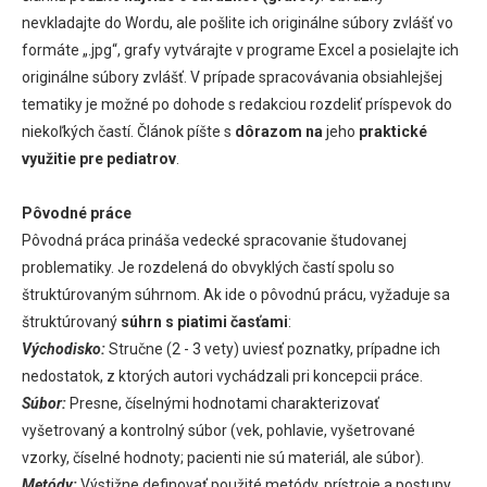
nevkladajte do Wordu, ale pošlite ich originálne súbory zvlášť vo
formáte „.jpg“, grafy vytvárajte v programe Excel a posielajte ich
originálne súbory zvlášť. V prípade spracovávania obsiahlejšej
tematiky je možné po dohode s redakciou rozdeliť príspevok do
niekoľkých častí. Článok píšte s
dôrazom na
jeho
praktické
využitie pre pediatrov
.
Pôvodné práce
Pôvodná práca prináša vedecké spracovanie študovanej
problematiky. Je rozdelená do obvyklých častí spolu so
štruktúrovaným súhrnom. Ak ide o pôvodnú prácu, vyžaduje sa
štruktúrovaný
súhrn s piatimi časťami
:
Východisko:
Stručne (2 - 3 vety) uviesť poznatky, prípadne ich
nedostatok, z ktorých autori vychádzali pri koncepcii práce.
Súbor:
Presne, číselnými hodnotami charakterizovať
vyšetrovaný a kontrolný súbor (vek, pohlavie, vyšetrované
vzorky, číselné hodnoty; pacienti nie sú materiál, ale súbor).
Metódy:
Výstižne definovať použité metódy, prístroje a postupy.