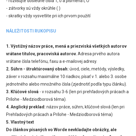
- rozlišujte dôsledne čísla 1, 0 a písmená l, O
- zátvorky sú vždy okrúhle ( )
- skratky vždy vysvetlite pri ich prvom použití
NÁLEŽITOSTI RUKOPISU
1. Výstižný názov práce, mená a priezviská všetkých autorov
vrátane titulov, pracoviská autorov.
Adresa prvého autora
vrátane čísla telefónu, faxu a e-mailovej adresy.
2. Súhrn - štruktúrovaný obsah:
úvod, ciele, metódy, výsledky,
záver v rozsahu maximálne 10 riadkov, písať v 1. alebo 3. osobe
jednotného alebo množného čísla (zjednotiť podľa typu článku).
3. Kľúčové slová
- v rozsahu 3-6 (len pri prehľadových prácach a
Prílohe - Medziodborová téma).
4. Anglický preklad:
názov práce, súhrn, kľúčové slová (len pri
Prehľadových prácach a Prílohe - Medziodborová téma)
5. Vlastný text
Do článkov písaných vo Worde nevkladajte obrázky, ale