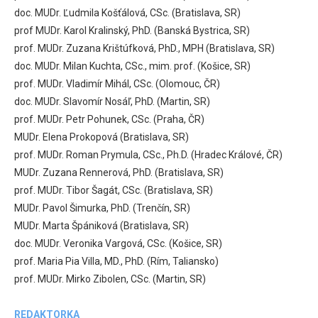
doc. MUDr. Ľudmila Košťálová, CSc. (Bratislava, SR)
prof MUDr. Karol Kralinský, PhD. (Banská Bystrica, SR)
prof. MUDr. Zuzana Krištúfková, PhD., MPH (Bratislava, SR)
doc. MUDr. Milan Kuchta, CSc., mim. prof. (Košice, SR)
prof. MUDr. Vladimír Mihál, CSc. (Olomouc, ČR)
doc. MUDr. Slavomír Nosáľ, PhD. (Martin, SR)
prof. MUDr. Petr Pohunek, CSc. (Praha, ČR)
MUDr. Elena Prokopová (Bratislava, SR)
prof. MUDr. Roman Prymula, CSc., Ph.D. (Hradec Králové, ČR)
MUDr. Zuzana Rennerová, PhD. (Bratislava, SR)
prof. MUDr. Tibor Šagát, CSc. (Bratislava, SR)
MUDr. Pavol Šimurka, PhD. (Trenčín, SR)
MUDr. Marta Špániková (Bratislava, SR)
doc. MUDr. Veronika Vargová, CSc. (Košice, SR)
prof. Maria Pia Villa, MD., PhD. (Rím, Taliansko)
prof. MUDr. Mirko Zibolen, CSc. (Martin, SR)
REDAKTORKA