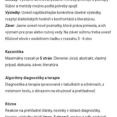
Súbor a metódy možno podľa potreby spojiť.
Výsledky:
Uviesť najdôležitejšie konkrétne číselné výsledky,
rozptyl štatistických hodnôt v konfrontácii s literatúrou.
Záver:
Jasne uviesť nové poznatky, ktoré práca priniesla, a ich
význam pre prax alebo rozvoj vedy. Na záver súhrnu treba uviesť
Kľúčové slová v osobitnom riadku v rozsahu 3 - 6 slov.
Kazuistika
Maximálny rozsah je
5 strán
. Členenie: úvod, abstrakt, vlastný
prípad, diskusia, záver, literatúra.
Algoritmy diagnostiky a terapie
Diagnostika a terapia spracovaná v tabuľkách a schémach, s
minimom textu, s dôrazom na stručnosť a prehľadnosť.
Rôzne
Reakcie na prehľadné články, novinky v oblasti diagnostiky,
terapie, výsledky štúdií
(max. 3 strany)
, správy z odb. podujatí,