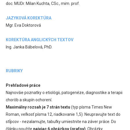
doc. MUDr. Milan Kuchta, CSc., mim. prof.
JAZYKOVÁ KOREKTÚRA
Mgr. Eva Doktorová
KOREKTÚRA ANGLICKÝCH TEXTOV
Ing. Janka Bábelová, PhD.
RUBRIKY
Prehľadové práce
Najnovšie poznatky o etiológii, patogenéze, diagnostike a terapii
chorôb a skupín ochorení.
Maximálny rozsah je 7 strán textu
(typ písma Times New
Roman, veľkosť písma 12, riadkovanie 1,5). Neupravujte text do
stĺpcov - nezalamujte, tabuľky umiestnite na záver práce. Do
článku použite
najviac 6 obrázkov (grafov)
. Obrázky