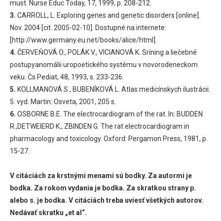
must. Nurse Educ Today, 17, 1999, p. 208-212.
3.
CARROLL, L. Exploring genes and genetic disorders [online].
Nov. 2004 [cit. 2005-02-10]. Dostupné na internete:
[http://www.germany.eu.net/books/alice/html].
4.
ČERVEŇOVÁ O., POLÁK V., VICIANOVÁ K. Sríning a liečebné
postupyanomálii uropoetického systému v novorodeneckom
veku. Čs Pediat, 48, 1993, s. 233-236.
5.
KOLLMANOVÁ S., BUBENÍKOVÁ L. Atlas medicínskych ilustrácii.
5. vyd. Martin: Osveta, 2001, 205 s.
6.
OSBORNE B.E. The electrocardiogram of the rat. In: BUDDEN
R.,DETWEIERD K., ZBINDEN G. The rat electrocardiogram in
pharmacology and toxicology. Oxford: Pergamon Press, 1981, p.
15-27.
V citáciách za krstnými menami sú bodky. Za autormi je
bodka. Za rokom vydania je bodka. Za skratkou strany p.
alebo s. je bodka. V citáciách treba uviesť všetkých autorov.
Nedávať skratku „et al“.