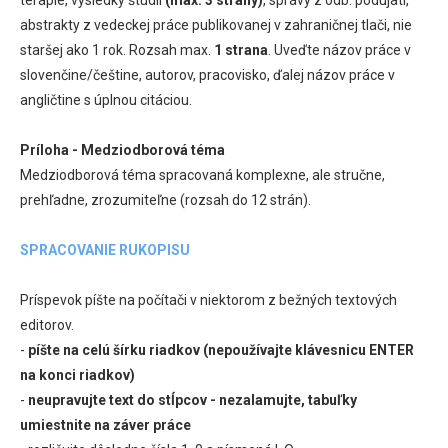
abstrakty z vedeckej práce publikovanej v zahraničnej tlači, nie
staršej ako 1 rok. Rozsah max.
1 strana
. Uveďte názov práce v
slovenčine/češtine, autorov, pracovisko, ďalej názov práce v
angličtine s úplnou citáciou.
Príloha - Medziodborová téma
Medziodborová téma spracovaná komplexne, ale stručne,
prehľadne, zrozumiteľne (rozsah do 12 strán).
SPRACOVANIE RUKOPISU
Príspevok píšte na počítači v niektorom z bežných textových
editorov.
-
píšte na celú šírku riadkov (nepoužívajte klávesnicu ENTER
na konci riadkov)
-
neupravujte text do stĺpcov - nezalamujte, tabuľky
umiestnite na záver práce