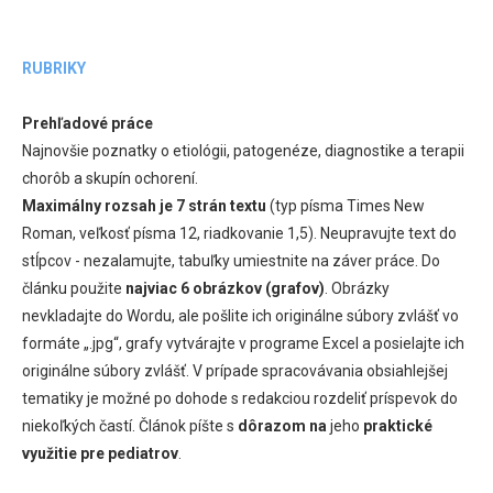
RUBRIKY
Prehľadové práce
Najnovšie poznatky o etiológii, patogenéze, diagnostike a terapii
chorôb a skupín ochorení.
Maximálny rozsah je 7 strán textu
(typ písma Times New
Roman, veľkosť písma 12, riadkovanie 1,5). Neupravujte text do
stĺpcov - nezalamujte, tabuľky umiestnite na záver práce. Do
článku použite
najviac 6 obrázkov (grafov)
. Obrázky
nevkladajte do Wordu, ale pošlite ich originálne súbory zvlášť vo
formáte „.jpg“, grafy vytvárajte v programe Excel a posielajte ich
originálne súbory zvlášť. V prípade spracovávania obsiahlejšej
tematiky je možné po dohode s redakciou rozdeliť príspevok do
niekoľkých častí. Článok píšte s
dôrazom na
jeho
praktické
využitie pre pediatrov
.