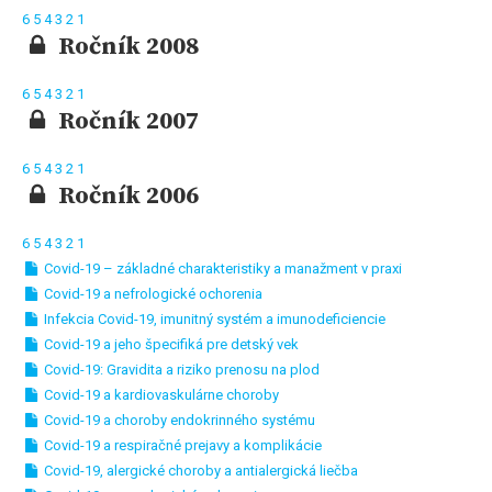
6
5
4
3
2
1
Ročník 2008
6
5
4
3
2
1
Ročník 2007
6
5
4
3
2
1
Ročník 2006
6
5
4
3
2
1
Covid-19 – základné charakteristiky a manažment v praxi
Covid-19 a nefrologické ochorenia
Infekcia Covid-19, imunitný systém a imunodeficiencie
Covid-19 a jeho špecifiká pre detský vek
Covid-19: Gravidita a riziko prenosu na plod
Covid-19 a kardiovaskulárne choroby
Covid-19 a choroby endokrinného systému
Covid-19 a respiračné prejavy a komplikácie
Covid-19, alergické choroby a antialergická liečba