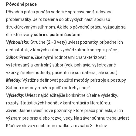
Pôvodné práce
Pôvodná práca prináša vedecké spracovanie študovanej
problematiky. Je rozdelená do obvyklých častí spolu so
štruktúrovaným súhrnom. Ak ide o pôvodnú prácu, vyžaduje sa
štruktúrovaný
súhrn s piatimi časťami
:
Východisko:
Stručne (2 - 3 vety) uviesť poznatky, prípadne ich
nedostatok, z ktorých autori vychádzali pri koncepcii práce.
Súbor:
Presne, číselnými hodnotami charakterizovať
vyšetrovaný a kontrolný súbor (vek, pohlavie, vyšetrované
vzorky, číselné hodnoty; pacienti nie sú materiál, ale súbor).
Metódy:
Výstižne definovať použité metódy, prístroje a postupy.
Súbor a metódy možno podľa potreby spojiť.
Výsledky:
Uviesť najdôležitejšie konkrétne číselné výsledky,
rozptyl štatistických hodnôt v konfrontácii s literatúrou.
Záver:
Jasne uviesť nové poznatky, ktoré práca priniesla, a ich
význam pre prax alebo rozvoj vedy. Na záver súhrnu treba uviesť
Kľúčové slová v osobitnom riadku v rozsahu 3 - 6 slov.