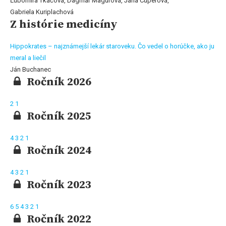
Ľubomíra Tkáčová, Dagmar Magurová, Jana Cuperová,
Gabriela Kuriplachová
Z histórie medicíny
Hippokrates – najznámejší lekár staroveku. Čo vedel o horúčke, ako ju
meral a liečil
Ján Buchanec
Ročník 2026
2
1
Ročník 2025
4
3
2
1
Ročník 2024
4
3
2
1
Ročník 2023
6
5
4
3
2
1
Ročník 2022