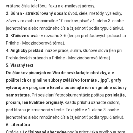
vrátane čísla telefónu, faxu a e-mailovej adresy.
2. Súhrn - štruktúrovaný obsah:
úvod, ciele, metódy, výsledky,
záver v rozsahu maximálne 10 riadkov, písať v 1. alebo 3. osobe
jednotného alebo množného čísla (zjednotiť podľa typu článku).
3. Kľúčové slová
- v rozsahu 3-6 (len pri prehľadových prácach a
Prílohe - Medziodborová téma).
4. Anglický preklad:
názov práce, súhrn, kľúčové slová (len pri
Prehľadových prácach a Prílohe - Medziodborová téma)
5. Vlastný text
Do článkov písaných vo Worde nevkladajte obrázky, ale
pošlite ich originálne súbory zvlášť vo formáte „.jpg“, grafy
vytvárajte v programe Excel a posielajte ich originálne súbory
samostatne.
Pri posielaní fotodokumentácie poštou
posielajte,
prosím, len kvalitné originály.
Každú prílohu označte číslom,
pod ktorou je zmienená v texte. Text píšte v 1. alebo 3. osobe
jednotného alebo množného čísla (zjednotiť podľa typu článku).
6. Literatúra
Citácie sú
očíslované abecedne
podľa priezviska prvého autora