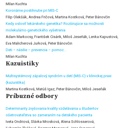
Milan Kuchta
Koronárne postihnutie pri MIS-C
Filip Olekšák, Andrea Fričová, Martina Kostková, Peter Bánovčin
Kedy osloviť lekárskeho genetika? Rozširujúce sa možnosti
molekulárno-genetického vyšetrenia
Adam Markocsy, František Cisárik, Miloš Jeseňák, Lenka Kapustová,
Eva Malicherová Jurková, Peter Bánovčin
Deti – násilie – prevencia – pomoc...
Milan Kuchta
Kazuistiky
Multisystémový zápalový syndróm u detí (MIS-C) v klinickej praxi
(kazuistika)
Martina Kostková, Matúš Igaz, Peter Bánovčin, Miloš Jeseňák
Príbuzné odbory
Determinanty zvyšovania kvality vzdelávania u študentov
ošetrovateľstva so zameraním na detského pacienta
Iveta Ondriová, Slávka Mrosková, Alena Schlosserová,