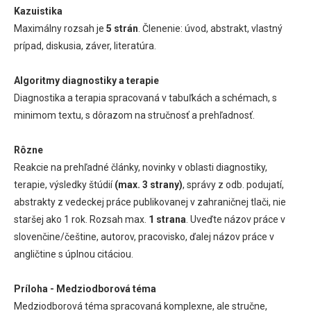
Kazuistika
Maximálny rozsah je
5 strán
. Členenie: úvod, abstrakt, vlastný
prípad, diskusia, záver, literatúra.
Algoritmy diagnostiky a terapie
Diagnostika a terapia spracovaná v tabuľkách a schémach, s
minimom textu, s dôrazom na stručnosť a prehľadnosť.
Rôzne
Reakcie na prehľadné články, novinky v oblasti diagnostiky,
terapie, výsledky štúdií
(max. 3 strany)
, správy z odb. podujatí,
abstrakty z vedeckej práce publikovanej v zahraničnej tlači, nie
staršej ako 1 rok. Rozsah max.
1 strana
. Uveďte názov práce v
slovenčine/češtine, autorov, pracovisko, ďalej názov práce v
angličtine s úplnou citáciou.
Príloha - Medziodborová téma
Medziodborová téma spracovaná komplexne, ale stručne,