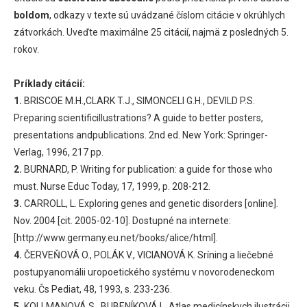
boldom
, odkazy v texte sú uvádzané číslom citácie v okrúhlych
zátvorkách. Uveďte maximálne 25 citácií, najmä z posledných 5.
rokov.
Príklady citácií:
1.
BRISCOE M.H.,CLARK T.J., SIMONCELI G.H., DEVILD P.S.
Preparing scientificillustrations? A guide to better posters,
presentations andpublications. 2nd ed. New York: Springer-
Verlag, 1996, 217 pp.
2.
BURNARD, P. Writing for publication: a guide for those who
must. Nurse Educ Today, 17, 1999, p. 208-212.
3.
CARROLL, L. Exploring genes and genetic disorders [online].
Nov. 2004 [cit. 2005-02-10]. Dostupné na internete:
[http://www.germany.eu.net/books/alice/html].
4.
ČERVEŇOVÁ O., POLÁK V., VICIANOVÁ K. Sríning a liečebné
postupyanomálii uropoetického systému v novorodeneckom
veku. Čs Pediat, 48, 1993, s. 233-236.
5.
KOLLMANOVÁ S., BUBENÍKOVÁ L. Atlas medicínskych ilustrácii.