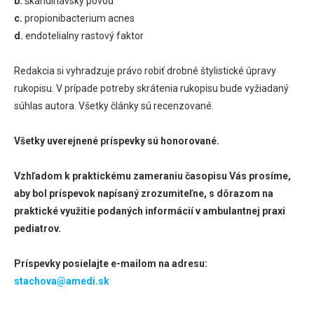
b.
škandinávsky pôvod
c.
propionibacterium acnes
d.
endotelialny rastový faktor
Redakcia si vyhradzuje právo robiť drobné štylistické úpravy
rukopisu. V prípade potreby skrátenia rukopisu bude vyžiadaný
súhlas autora. Všetky články sú recenzované.
Všetky uverejnené príspevky sú honorované.
Vzhľadom k praktickému zameraniu časopisu Vás prosíme,
aby bol príspevok napísaný zrozumiteľne, s dôrazom na
praktické využitie podaných informácií v ambulantnej praxi
pediatrov.
Príspevky posielajte e-mailom na adresu:
stachova@amedi.sk