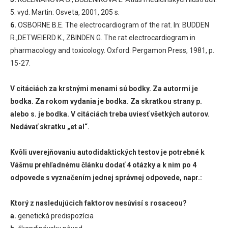
5. vyd. Martin: Osveta, 2001, 205 s.
6.
OSBORNE B.E. The electrocardiogram of the rat. In: BUDDEN
R.,DETWEIERD K., ZBINDEN G. The rat electrocardiogram in
pharmacology and toxicology. Oxford: Pergamon Press, 1981, p.
15-27.
V citáciách za krstnými menami sú bodky. Za autormi je
bodka. Za rokom vydania je bodka. Za skratkou strany p.
alebo s. je bodka. V citáciách treba uviesť všetkých autorov.
Nedávať skratku „et al“.
Kvôli uverejňovaniu autodidaktických testov je potrebné k
Vášmu prehľadnému článku dodať 4 otázky a k nim po 4
odpovede s vyznačením jednej správnej odpovede, napr.:
Ktorý z nasledujúcich faktorov nesúvisí s rosaceou?
a.
genetická predispozícia