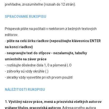
prehľadne, zrozumiteľne (rozsah do 12 strán).
SPRACOVANIE RUKOPISU
Príspevok píšte na počítači v niektorom z bežných textových
editorov.
-
píšte na celú šírku riadkov (nepoužívajte klávesnicu ENTER
na konci riadkov)
-
neupravujte text do stĺpcov - nezalamujte, tabuľky
umiestnite na záver práce
- rozlišujte dôsledne čísla 1, 0 a písmená l, O
- zátvorky sú vždy okrúhle ( )
- skratky vždy vysvetlite pri ich prvom použití
NÁLEŽITOSTI RUKOPISU
1. Výstižný názov práce, mená a priezviská všetkých autorov
vrátane titulov, pracoviská autorov.
Adresa prvého autora