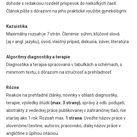
dohode s redakciou rozdeliť príspevok do niekoľkých častí.
Článok píšte s dôrazom na jeho praktické využitie gynekológmi.
Kazuistika
Maximálny rozsah je 7 strán. Členenie: súhrn, kľúčové slová
(aj v angl. jazyku), úvod, vlastný prípad, diskusia, záver, literatúra.
Algoritmy diagnostiky a terapie
Diagnostika a terapia spracovaná v tabuľkách a schémach, s
minimom textu, s dôrazom na stručnosť a prehľadnosť.
Rôzne
Reakcie na prehľadné články, novinky v oblasti diagnostiky,
terapie, výsledky štúdií
(max. 3 strany)
, správy z odb. podujatí,
abstrakty z vedeckej práce publikovanej v zahraničnej tlači, nie
staršej ako 1 rok. Rozsah max.
1 strana
. Uveďte názov práce v
slovenčine/čestine, autorov, pracovisko, ďalej názov práce v
angličtine s úplnou citáciou.