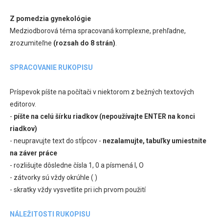
Z pomedzia gynekológie
Medziodborová téma spracovaná komplexne, prehľadne,
zrozumiteľne
(rozsah do 8 strán)
.
SPRACOVANIE RUKOPISU
Príspevok píšte na počítači v niektorom z bežných textových
editorov.
-
píšte na celú šírku riadkov (nepoužívajte ENTER na konci
riadkov)
- neupravujte text do stĺpcov -
nezalamujte, tabuľky umiestnite
na záver práce
- rozlišujte dôsledne čísla 1, 0 a písmená l, O
- zátvorky sú vždy okrúhle ( )
- skratky vždy vysvetlite pri ich prvom použití
NÁLEŽITOSTI RUKOPISU