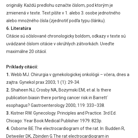
originály. Každú predlohu označte číslom, pod ktorým je
zmienená v texte. Text píšte v 1. alebo 3. osobe jednotného
alebo množného čísla (zjednotiť podľa typu článku).
6. Literatúra
Citácie sú očíslované chronologicky boldom, odkazy v texte sú
uvádzané číslom citácie v okrúhlych zátvorkách. Uveďte
maximálne 20 citácií.
Príklady citácií:
1.
Webb MJ. Chirurgia v gynekologickej onkológii – včera, dnes a
zajtra. Gynekol prax 2003; 1 (1): 29-34.
2.
Shaheen NJ, Crosby NA, Bozymski EM, et al. Is there
publication biasin there porting cancer risk in Barrett´
esophagus? Gastroenterology 2000; 119: 333–338.
3.
Kistner RW. Gynecology. Principles and Practice. 3rd Ed.
Chicago: Year Book Medical Publisher 1979: 823p.
4.
Osborne BE.The electrocardiogram of the rat. In: Budden R,
Detweiler DK, Zbinden G.The rat electrocardiogram in