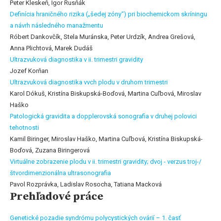
Peter Kleskeň, Igor Rusňák
Definícia hraničného rizika („šedej zóny“) pri biochemickom skríningu
a návrh následného manažmentu
Róbert Dankovčík, Stela Muránska, Peter Urdzík, Andrea Grešová,
Anna Plichtová, Marek Dudáš
Ultrazvuková diagnostika v ii. trimestri gravidity
Jozef Korňan
Ultrazvuková diagnostika vvch plodu v druhom trimestri
Karol Dókuš, Kristína Biskupská-Boďová, Martina Cuľbová, Miroslav
Haško
Patologická gravidita a dopplerovská sonografia v druhej polovici
tehotnosti
Kamil Biringer, Miroslav Haško, Martina Cuľbová, Kristína Biskupská-
Boďová, Zuzana Biringerová
Virtuálne zobrazenie plodu v ii. trimestri gravidity; dvoj - verzus troj-/
štvordimenzionálna ultrasonografia
Pavol Rozprávka, Ladislav Rosocha, Tatiana Macková
Prehľadové práce
Genetické pozadie syndrómu polycystických ovárií – 1. časť