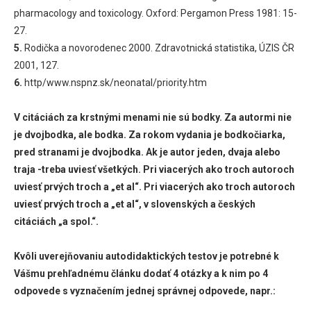
pharmacology and toxicology. Oxford: Pergamon Press 1981: 15-
27.
5.
Rodička a novorodenec 2000. Zdravotnická statistika, ÚZIS ČR
2001, 127.
6.
http/www.nspnz.sk/neonatal/priority.htm
V citáciách za krstnými menami nie sú bodky. Za autormi nie
je dvojbodka, ale bodka. Za rokom vydania je bodkočiarka,
pred stranami je dvojbodka. Ak je autor jeden, dvaja alebo
traja -treba uviesť všetkých. Pri viacerých ako troch autoroch
uviesť prvých troch a „et al“. Pri viacerých ako troch autoroch
uviesť prvých troch a „et al“, v slovenských a českých
citáciách „a spol.“.
Kvôli uverejňovaniu autodidaktických testov je potrebné k
Vášmu prehľadnému článku dodať 4 otázky a k nim po 4
odpovede s vyznačením jednej správnej odpovede, napr.: