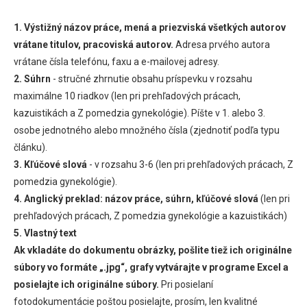
1. Výstižný názov práce, mená a priezviská všetkých autorov
vrátane titulov, pracoviská autorov.
Adresa prvého autora
vrátane čísla telefónu, faxu a e-mailovej adresy.
2. Súhrn
- stručné zhrnutie obsahu príspevku v rozsahu
maximálne 10 riadkov (len pri prehľadových prácach,
kazuistikách a Z pomedzia gynekológie). Píšte v 1. alebo 3.
osobe jednotného alebo množného čísla (zjednotiť podľa typu
článku).
3. Kľúčové slová
- v rozsahu 3-6 (len pri prehľadových prácach, Z
pomedzia gynekológie).
4. Anglický preklad:
názov práce, súhrn, kľúčové slová
(len pri
prehľadových prácach, Z pomedzia gynekológie a kazuistikách)
5. Vlastný text
Ak vkladáte do dokumentu obrázky, pošlite tiež ich originálne
súbory vo formáte „.jpg“, grafy vytvárajte v programe Excel a
posielajte ich originálne súbory.
Pri posielaní
fotodokumentácie poštou posielajte, prosím, len kvalitné