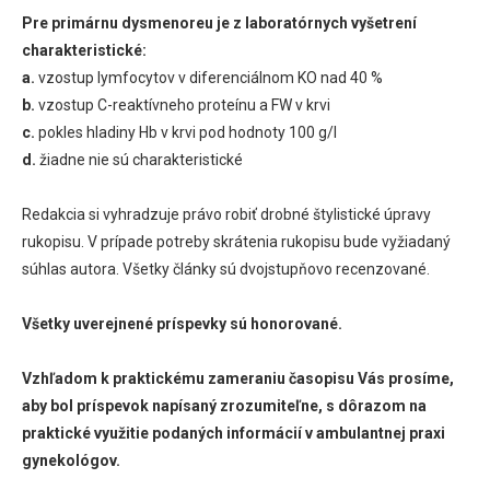
Pre primárnu dysmenoreu je z laboratórnych vyšetrení
charakteristické:
a.
vzostup lymfocytov v diferenciálnom KO nad 40 %
b.
vzostup C-reaktívneho proteínu a FW v krvi
c.
pokles hladiny Hb v krvi pod hodnoty 100 g/l
d.
žiadne nie sú charakteristické
Redakcia si vyhradzuje právo robiť drobné štylistické úpravy
rukopisu. V prípade potreby skrátenia rukopisu bude vyžiadaný
súhlas autora. Všetky články sú dvojstupňovo recenzované.
Všetky uverejnené príspevky sú honorované.
Vzhľadom k praktickému zameraniu časopisu Vás prosíme,
aby bol príspevok napísaný zrozumiteľne, s dôrazom na
praktické využitie podaných informácií v ambulantnej praxi
gynekológov.