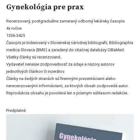
Gynekológia pre prax
Recenzovaný, postgraduálne zameraný odborný lekársky časopis
4x ročne
1336-3425
Časopis je indexovaný v Slovenskej národnej bibliografii, Bibliographia
medica Slovaca (BMS) a zaradený do citačnej databázy CiBaMed.
Všetky články sú recenzované.
Vydavateľ nenesie zodpovednosť za údaje a názory autorov
jednotlivých článkov či inzerátov.
Články na šedých stranách sú firemnými prezentáciami alebo
nerecenzovanými informáciami, za ktorých obsah zodpovedá autor.
Reprodukcia obsahu je povolená len s priamym súhlasom redakcie.
Predplatné