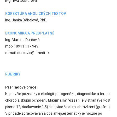
Mgr. Eva Doktorová
KOREKTÚRA ANGLICKÝCH TEXTOV
Ing. Janka Bábelová, PhD.
EKONOMIKA A PREDPLATNÉ
Ing. Martina Ďurčovič
mobil: 0911 117 949
e-mail: durcovic@amedi.sk
RUBRIKY
Prehľadové práce
Najnovšie poznatky o etiológii, patogenéze, diagnostike a terapii
chorôb a skupín ochorení.
Maximálny rozsah je 8 strán
(veľkosť
písma 12, riadkovanie 1,5) s najviac šiestimi obrázkami (grafmi).
V prípade spracovávania obsiahlejšej tematiky je možné po