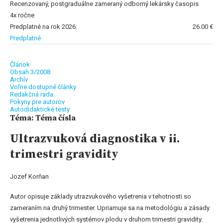
Recenzovaný, postgraduálne zameraný odborný lekársky časopis
4x ročne
Predplatné na rok 2026:
26.00 €
Predplatné
Článok
Obsah 3/2008
Archív
Voľne dostupné články
Redakčná rada
Pokyny pre autorov
Autodidaktické testy
Téma: Téma čísla
Ultrazvuková diagnostika v ii.
trimestri gravidity
Jozef Korňan
Autor opisuje základy utrazvukového vyšetrenia v tehotnosti so
zameraním na druhý trimester. Upriamuje sa na metodológiu a zásady
vyšetrenia jednotlivých systémov plodu v druhom trimestri gravidity.