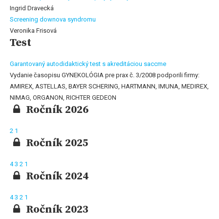
Ingrid Dravecká
Screening downova syndromu
Veronika Frisová
Test
Garantovaný autodidaktický test s akreditáciou saccme
Vydanie časopisu GYNEKOLÓGIA pre prax č. 3/2008 podporili firmy:
AMIREX, ASTELLAS, BAYER SCHERING, HARTMANN, IMUNA, MEDIREX,
NIMAG, ORGANON, RICHTER GEDEON
Ročník 2026
2
1
Ročník 2025
4
3
2
1
Ročník 2024
4
3
2
1
Ročník 2023