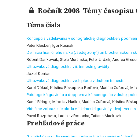
Ročník 2008 Témy časopisu G
Téma čísla
Koncepcia vzdelávania v sonografickej diagnostike v podmie
Peter Kleskeň, Igor Rusňák
Definícia hraničného rizika („šedej zóny“) pri biochemickom 
Róbert Dankovčík, Stela Muránska, Peter Urdzík, Andrea Grešo
Ultrazvuková diagnostika v ii. trimestri gravidity
Jozef Korňan
Ultrazvuková diagnostika vvch plodu v druhom trimestri
Karol Dókuš, Kristína Biskupská-Boďová, Martina Cuľbová, Mi
Patologická gravidita a dopplerovská sonografia v druhej polov
Kamil Biringer, Miroslav Haško, Martina Cuľbová, Kristína Bis
Virtuálne zobrazenie plodu v ii. trimestri gravidity; dvoj - verz
Pavol Rozprávka, Ladislav Rosocha, Tatiana Macková
Prehľadové práce
Genetické pozadie syndrómu polycystických ovárií – 1. časť