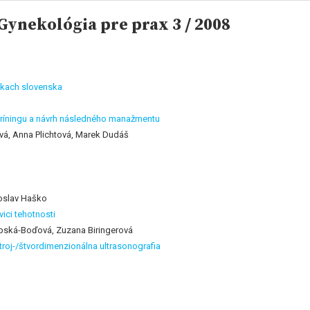
ynekológia pre prax 3 / 2008
nkach slovenska
skríningu a návrh následného manažmentu
vá, Anna Plichtová, Marek Dudáš
roslav Haško
ici tehotnosti
kupská-Boďová, Zuzana Biringerová
us troj-/štvordimenzionálna ultrasonografia