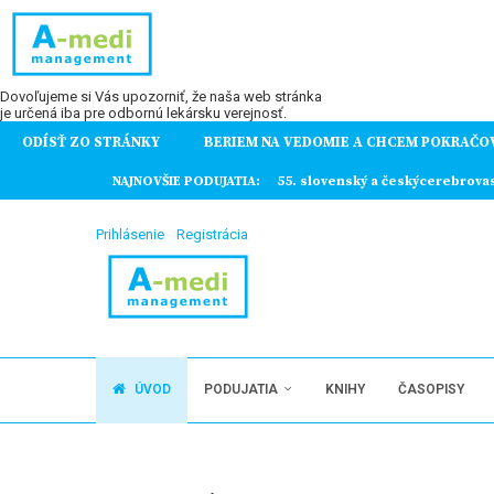
Dovoľujeme si Vás upozorniť, že naša web stránka
je určená iba pre odbornú lekársku verejnosť.
ODÍSŤ ZO STRÁNKY
BERIEM NA VEDOMIE A CHCEM POKRAČO
ochorení
NAJNOVŠIE PODUJATIA:
55. slovenský a českýcerebrova
Prihlásenie
Registrácia
ÚVOD
PODUJATIA
KNIHY
ČASOPISY