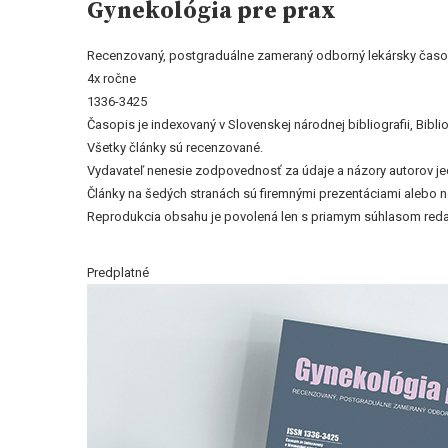
Gynekológia pre prax
Recenzovaný, postgraduálne zameraný odborný lekársky časo
4x ročne
1336-3425
Časopis je indexovaný v Slovenskej národnej bibliografii, Bi
Všetky články sú recenzované.
Vydavateľ nenesie zodpovednosť za údaje a názory autorov jedn
Články na šedých stranách sú firemnými prezentáciami alebo 
Reprodukcia obsahu je povolená len s priamym súhlasom reda
Predplatné