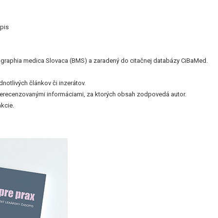
pis
bliographia medica Slovaca (BMS) a zaradený do citačnej databázy CiBaMed.
otlivých článkov či inzerátov.
nerecenzovanými informáciami, za ktorých obsah zodpovedá autor.
kcie.