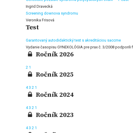
Ingrid Dravecká
Screening downova syndromu
Veronika Frisová
Test
Garantovaný autodidaktický test s akreditáciou saccme
Vydanie časopisu GYNEKOLÓGIA pre prax č. 3/2008 podpor
Ročník 2026
2
1
Ročník 2025
4
3
2
1
Ročník 2024
4
3
2
1
Ročník 2023
4
3
2
1