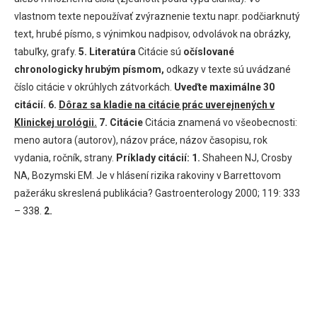
vlastnom texte nepoužívať zvýraznenie textu napr. podčiarknutý
text, hrubé písmo, s výnimkou nadpisov, odvolávok na obrázky,
tabuľky, grafy.
5. Literatúra
Citácie sú
očíslované
chronologicky hrubým písmom,
odkazy v texte sú uvádzané
číslo citácie v okrúhlych zátvorkách.
Uveďte maximálne 30
citácií.
6.
Dôraz sa kladie na citácie prác uverejnených v
Klinickej urológii.
7. Citácie
Citácia znamená vo všeobecnosti:
meno autora (autorov), názov práce, názov časopisu, rok
vydania, ročník, strany.
Príklady citácií:
1.
Shaheen NJ, Crosby
NA, Bozymski EM. Je v hlásení rizika rakoviny v Barrettovom
pažeráku skreslená publikácia? Gastroenterology 2000; 119: 333
– 338.
2.