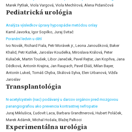
Marek Pytliak, Viola Vargová, Viola Mechírová, Alena Pidaničová
Pediatrická urológia
Analýza výsledkov úpravy hypospádie metódou onlay
Kamil Javorka, Igor Sopilko, Juraj Svitač
Poranění ledvin u dětí
Ivo Novák, Richard Fiala, Petr Morávek jr., Leona Janoušková, Baker
Khalid, Petr Kutílek, Jaroslav Koudelka, Miroslava Králová, Peter
Kuliaček, Martin Toušek, Libor Janeček, Pavel Rejtar, Jan Kopřiva, Jana
Dědková, Antonín Krajina, Jan Raupach, Pavel Eliáš, Milan Bayer,
Antonín Lukeš, Tomáš Chyba, Skálová Sylva, Elen Urbanová, Vižďa
Jaroslav
Transplantológia
N-acetylcysteín (nac) podávaný u darcov orgánov pred mozgovou
panangiografiou ako prevencia kontrastnej nefropatie
Juraj Miklušica, Ľudovít Laca, Barbara Grandtnerová, Hubert Poláček,
Marek Adámik, Michal Hošala, Blažej Palkoci
Experimentálna urológia