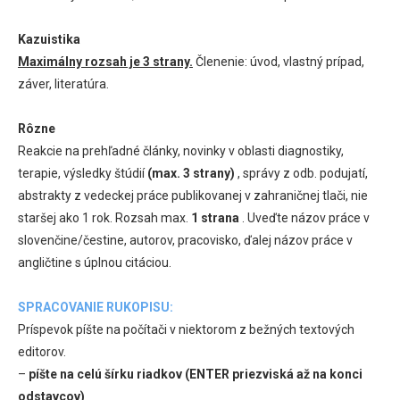
Kazuistika
Maximálny rozsah je 3 strany.
Členenie: úvod, vlastný prípad,
záver, literatúra.
Rôzne
Reakcie na prehľadné články, novinky v oblasti diagnostiky,
terapie, výsledky štúdií
(max. 3 strany)
, správy z odb. podujatí,
abstrakty z vedeckej práce publikovanej v zahraničnej tlači, nie
staršej ako 1 rok. Rozsah max.
1 strana
. Uveďte názov práce v
slovenčine/čestine, autorov, pracovisko, ďalej názov práce v
angličtine s úplnou citáciou.
SPRACOVANIE RUKOPISU:
Príspevok píšte na počítači v niektorom z bežných textových
editorov.
–
píšte na celú šírku riadkov (ENTER priezviská až na konci
odstavcov)