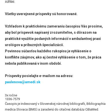
súhlas.
Všetky uverejnené príspevky sú honorované.
Vzhľadom k praktickému zameraniu časopisu Vás prosíme,
aby bol príspevok napísaný zrozumiteľne, s dôrazom na
praktické využitie podaných informácií v ambulantnej praxi
urológov a príbuzných špecializácií.
Povinnou súčasťou každého rukopisu je vyhlásenie o
konflikte záujmov, ako aj čestné vyhlásenie o tom, že práca
nebola publikovaná v inom období.
Príspevky posielajte e-mailom na adresu:
paulenova@amedi.sk
3x ročne
1336-7579
Časopis je indexovaný v Slovenskej národnej bibliografii, Bibliographia
medica Slovaca (BMS) a zaradený do citačnej databázy CiBaMed.