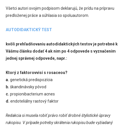
Všetci autori svojim podpisom deklarujú, že prídu na prípravu
predloženej práce a súhlasia so spoluautorom.
AUTODIDAKTICKÝ TEST
kvôli prehľadňovaniu autodidaktických testov je potrebné k
Vášmu článku dodať 4 ak nim po 4 odpovede s vyznačením
jednej správnej odpovede, napr.:
Ktorý z faktorovvisí s rosaceou?
a.
genetická predispozícia
b.
škandinávsky pôvod
c.
propionibacterium acnes
d.
endoteliálny rastový faktor
Redakcia si musela robiť právo robiť drobné štylistické úpravy
rukopisu. V prípade potreby skrátenia rukopisu bude vyžiadaný