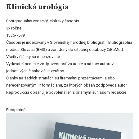
Klinická urológia
Postgraduálny vedecký lekársky časopis.
3x ročne
1336-7579
Časopis je indexovaný v Slovenskej národnej bibliografii, Bibliographia
medica Slovaca (BMS) a zaradený do citačnej databázy CiBaMed.
Všetky články sú recenzované.
Vydavateľ nenesie zodpovednosť za údaje a názory autorov
jednotlivých článkov či inzerátov.
Články na šedých stranách sú firemnými prezentáciami alebo
nerecenzovanými informáciami, za ktorých obsah zodpovedá autor.
Reprodukcia obsahu je povolená len s priamym súhlasom redakcie.
Predplatné