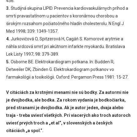
436.
3.
Študijná skupina LIPID. Prevencia kardiovaskulárnych príhod a
smrti pravastatínom u pacientov s koronárnou chorobou a
širokým rozsahom počiatočného hladín cholesterolu. N Engl J
Med 1998; 339: 1349-1357.
4.
Jurkovičová O, Spitzerová H, Cagáň S. Komorové arytmie a
náhla srdcová smrť pri akútnom infarkte myokardu. Bratislava
Lek Listy 1997; 98: 379-389.
5.
Osborne BE. Elektrokardiogram potkana. In: Budden R,
Detweiler DK, Zbinden G. Elektrokardiogram potkanov vo
farmakológii a toxikológii. Oxford: Pergamon Press 1981: 15-27.
V citáciách za krstnými menami nie sú bodky. Za autormi nie
je dvojbodka, ale bodka. Za rokom vydania je bodkočiarka,
pred stranami je dvojbodka. Ak je autor jeden, dvaja alebo
traja - treba uviesť všetkých. Pri viacerých ako troch autoroch
uviesť prvých troch a „et al“, v slovenských a českých
citáciách „a spol.“.