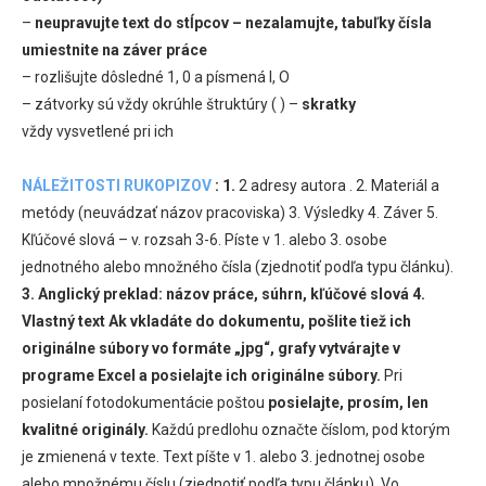
–
neupravujte text do stĺpcov – nezalamujte, tabuľky čísla
umiestnite na záver práce
– rozlišujte dôsledné 1, 0 a písmená l, O
– zátvorky sú vždy okrúhle štruktúry ( ) –
skratky
vždy vysvetlené pri ich
NÁLEŽITOSTI RUKOPIZOV
:
1.
2 adresy autora . 2. Materiál a
metódy (neuvádzať názov pracoviska) 3. Výsledky 4. Záver 5.
Kľúčové slová – v. rozsah 3-6. Píste v 1. alebo 3. osobe
jednotného alebo množného čísla (zjednotiť podľa typu článku).
3. Anglický preklad: názov práce, súhrn, kľúčové slová
4.
Vlastný text
Ak vkladáte do dokumentu, pošlite tiež ich
originálne súbory vo formáte „jpg“, grafy vytvárajte v
programe Excel a posielajte ich originálne súbory.
Pri
posielaní fotodokumentácie poštou
posielajte, prosím, len
kvalitné originály.
Každú predlohu označte číslom, pod ktorým
je zmienená v texte. Text píšte v 1. alebo 3. jednotnej osobe
alebo množnému číslu (zjednotiť podľa typu článku). Vo