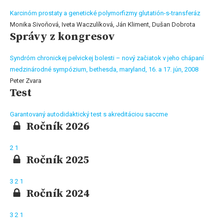
Karcinóm prostaty a genetické polymorfizmy glutatión-s-transferáz
Monika Sivoňová, Iveta Waczulíková, Ján Kliment, Dušan Dobrota
Správy z kongresov
Syndróm chronickej pelvickej bolesti – nový začiatok v jeho chápaní
medzinárodné sympózium, bethesda, maryland, 16. a 17. jún, 2008
Peter Zvara
Test
Garantovaný autodidaktický test s akreditáciou saccme
Ročník 2026
2
1
Ročník 2025
3
2
1
Ročník 2024
3
2
1