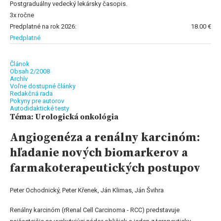
Postgraduálny vedecký lekársky časopis.
3x ročne
Predplatné na rok 2026:
18.00 €
Predplatné
Článok
Obsah 2/2008
Archív
Voľne dostupné články
Redakčná rada
Pokyny pre autorov
Autodidaktické testy
Téma: Urologická onkológia
Angiogenéza a renálny karcinóm:
hľadanie nových biomarkerov a
farmakoterapeutických postupov
Peter Ochodnický, Peter Křenek, Ján Klimas, Ján Švihra
Renálny karcinóm (rRenal Cell Carcinoma - RCC) predstavuje