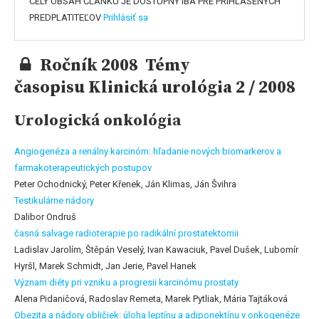
CELÝ OBSAH ČLÁNKU JE DOSTUPNÝ IBA PRE PRIHLÁSENÝCH
PREDPLATITEĽOV
Prihlásiť sa
Ročník 2008 Témy
časopisu Klinická urológia 2 / 2008
Urologická onkológia
Angiogenéza a renálny karcinóm: hľadanie nových biomarkerov a
farmakoterapeutických postupov
Peter Ochodnický, Peter Křenek, Ján Klimas, Ján Švihra
Testikulárne nádory
Dalibor Ondruš
časná salvage radioterapie po radikální prostatektomii
Ladislav Jarolím, Štěpán Veselý, Ivan Kawaciuk, Pavel Dušek, Lubomír
Hyršl, Marek Schmidt, Jan Jerie, Pavel Hanek
Význam diéty pri vzniku a progresii karcinómu prostaty
Alena Pidaničová, Radoslav Remeta, Marek Pytliak, Mária Tajtáková
Obezita a nádory obličiek: úloha leptínu a adiponektínu v onkogenéze