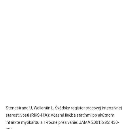
Stenestrand U, Wallentin L. Švédsky register srdcovej intenzívnej
starostlivosti (RIKS-HIA): Včasná liečba statínmi po akútnom
infarkte myokardu a 1-ročné prežívanie. JAMA 2001; 285: 430-