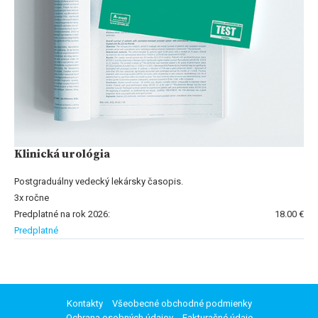
Klinická urológia
Postgraduálny vedecký lekársky časopis.
3x ročne
Predplatné na rok 2026:
18.00 €
Predplatné
Kontakty
Všeobecné obchodné podmienky
Ochrana osobných údajov
Fakturačné údaje