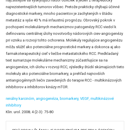
najčastejšie sa vyskytujúci nádor obličiek a jeden z terapeuticky
najrezistentnejších tumorov vôbec. Pretože prakticky chýbajú účinné
diagnostické markery, mnoho pacientov je zachytených v štádiu
metastáz a vyše 40 % má infaustnú prognózu. Obrovský pokrok v
pochopení molekulárnych mechanizmov patogenézy RCC viedol k
definovaniu centrálnej úlohy novotvorby nádorových ciev-angiogenézy
pri vzniku a rozvoji tohto ochorenia. Molekuly regulujúce angiogenézu
môžu slúžiť ako potenciálne prognostické markery a dokonca aj ako
farmakoterapeutický cieľ v liečbe metastatického RCC. Predkladaný
text sumarizuje molekulárne mechanizmy zúčastňujúce sa na
angiogenéze, ich úlohu v rozvoji RCC, výsledky štúdií skúmajúcich tieto
molekuly ako potenciálne biomarkery, a prehľad najnovších
antiangiogénnych liečiv zavedených do terapie RCC - multikinázových
inhibítorov a inhibítorov kinázy mTOR.
renálny karcinóm,
angiogenéza,
biomarkery,
VEGF,
multikinázové
inhibítory
Klin. urol. 2008; 4 (2-3): 75-80