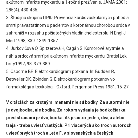
akútnom infarkte myokardu a 1-ročné prežívanie. JAMA 2001;
285(4): 430-436.
3. Študijná skupina LIPID. Prevencia kardiovaskulárnych príhod a
smrti pravastatínom u pacientov s koronárnou chorobou srdca v
zahraničí v rozsahu počiatočných hladín cholesterolu. N Engl J
Med 1998; 339: 1349-1357.
4. Jurkovičová O, Spitzerová H, Cagáň S. Komorové arytmie a
náhla srdcová smrť pri akútnom infarkte myokardu. Bratisl Lek
Listy1997; 98: 379-389.
5. Osborne BE. Elektrokardiogram potkana. In: Budden R,
Detweiler DK, Zbinden G. Elektrokardiogram potkanov vo
farmakológii a toxikológii. Oxford: Pergamon Press 1981: 15-27.
V citáciách za krstnými menami nie sú bodky. Za autormi nie
je dvojbodka, ale bodka. Za rokom vydania je bodkočiarka,
pred stranami je dvojbodka. Ak je autor jeden, dvaja alebo
traja - treba uviesť všetkých. Pri viacerých ako troch autoroch
uviesť prvých troch a „et al“, v slovenských a českých