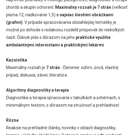
chorôb a skupín ochorení.
Maximálny rozsah je 7 strán
(veľkosť
písma 12, riadkovanie 1,5)
s najviac šiestimi obrázkami
(grafmi)
.V prípade spracovávania obsiahlejšej tematiky je
možné po dohode s redakciou rozdeliť príspevok do niekoľkých
častí. Článok píše s dôrazom na jeho
praktické využitie
ambulantnými internistami a praktickými lekármi
.
Kazuistika
Maximálny rozsah je
7 strán
. Členenie: súhrn, úvod, vlastný
prípad, diskusia, záver, literatúra.
Algoritmy diagnostiky a terapie
Diagnostika a terapia spracovaná v tabuľkách a schémach, s
minimálnym textom, s dôrazom na stručnosť a prehľadnosť.
Rôzne
Reakcie na prehľadné články, novinky v oblasti diagnostiky,