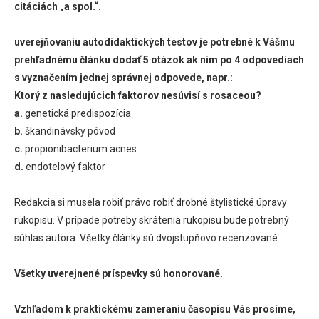
citáciách „a spol.“.
uverejňovaniu autodidaktických testov je potrebné k Vášmu
prehľadnému článku dodať 5 otázok ak nim po 4 odpovediach
s vyznačením jednej správnej odpovede, napr.:
Ktorý z nasledujúcich faktorov nesúvisí s rosaceou?
a.
genetická predispozícia
b.
škandinávsky pôvod
c.
propionibacterium acnes
d.
endotelový faktor
Redakcia si musela robiť právo robiť drobné štylistické úpravy
rukopisu. V prípade potreby skrátenia rukopisu bude potrebný
súhlas autora. Všetky články sú dvojstupňovo recenzované.
Všetky uverejnené príspevky sú honorované.
Vzhľadom k praktickému zameraniu časopisu Vás prosíme,