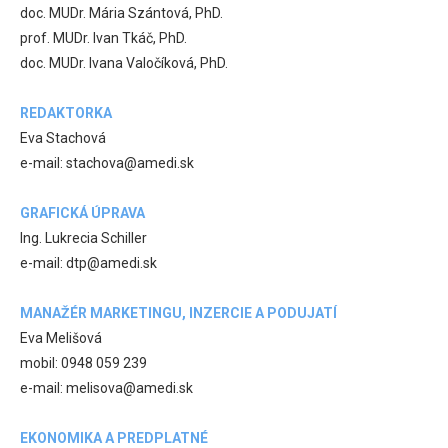
doc. MUDr. Mária Szántová, PhD.
prof. MUDr. Ivan Tkáč, PhD.
doc. MUDr. Ivana Valočíková, PhD.
REDAKTORKA
Eva Stachová
e-mail: stachova@amedi.sk
GRAFICKÁ ÚPRAVA
Ing. Lukrecia Schiller
e-mail: dtp@amedi.sk
MANAŽÉR MARKETINGU, INZERCIE A PODUJATÍ
Eva Melišová
mobil: 0948 059 239
e-mail: melisova@amedi.sk
EKONOMIKA A PREDPLATNÉ