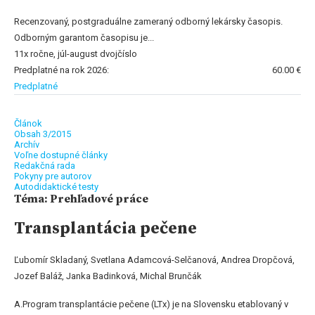
Recenzovaný, postgraduálne zameraný odborný lekársky časopis.
Odborným garantom časopisu je...
11x ročne, júl-august dvojčíslo
Predplatné na rok 2026:
60.00 €
Predplatné
Článok
Obsah 3/2015
Archív
Voľne dostupné články
Redakčná rada
Pokyny pre autorov
Autodidaktické testy
Téma: Prehľadové práce
Transplantácia pečene
Ľubomír Skladaný, Svetlana Adamcová-Selčanová, Andrea Dropčová,
Jozef Baláž, Janka Badinková, Michal Brunčák
A.Program transplantácie pečene (LTx) je na Slovensku etablovaný v