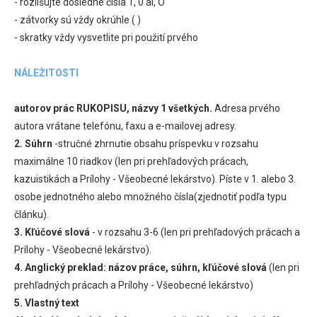
- rozlišujte dôsledné čísla 1, 0 al, O
- zátvorky sú vždy okrúhle ( )
- skratky vždy vysvetlite pri použití prvého
NÁLEŽITOSTI
autorov prác RUKOPISU, názvy 1 všetkých.
Adresa prvého
autora vrátane telefónu, faxu a e-mailovej adresy.
2.
Súhrn
-stručné zhrnutie obsahu príspevku v rozsahu
maximálne 10 riadkov (len pri prehľadových prácach,
kazuistikách a Prílohy - Všeobecné lekárstvo). Píste v 1. alebo 3.
osobe jednotného alebo množného čísla(zjednotiť podľa typu
článku).
3. Kľúčové slová
- v rozsahu 3-6 (len pri prehľadových prácach a
Prílohy - Všeobecné lekárstvo).
4. Anglický preklad: názov práce, súhrn, kľúčové slová
(len pri
prehľadných prácach a Prílohy - Všeobecné lekárstvo)
5. Vlastný text