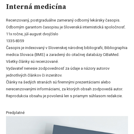
Interná medicína
Recenzovaný, postgraduálne zameraný odborný lekársky časopis.
Odborným garantom časopisu je Slovenská internistická spoločnosť.
11x ročne, júl-august dvojčíslo
1335-8359
Časopis je indexovaný v Slovenskej národnej bibliografii, Bibliographia
medica Slovaca (BMS) a zaradený do citačnej databázy CiBaMed.
Všetky články sú recenzované.
Vydavateľ nenesie zodpovednosť za údaje a názory autorov
jednotlivých článkov či inzerátov.
Články na šedých stranách sú firemnými prezentáciami alebo
nerecenzovanými informáciami, za ktorých obsah zodpovedá autor.
Reprodukcia obsahu je povolená len s priamym súhlasom redakcie.
Predplatné