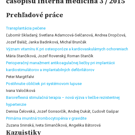
časopisu Interná medicína 3 / 2015
Prehľadové práce
Transplantácia pečene
Ľubomír Skladaný, Svetlana Adamcová-Selčanová, Andrea Dropčová,
Jozef Baláž, Janka Badinková, Michal Brunčák
Význam vitamínu K pri osteoporóze a kardiovaskulárnych ochoreniach
Mária Stančíková, Jozef Rovenský, Roman Stančík
Perioperačný manažment antikoagulačnej liečby pri implantácii
kardiostimulátorov a implantabilných defibrilátorov
Peter Margitfalvi
Postihnutie obličiek pri systémovom lupuse
Ivana Valočiková
Baroreflexná stimulačná terapia – nová výzva v liečbe rezistentnej
hypertenzie
Denisa Čelovská, Jozef Gonsorčík, Andrej Dukát, Ľudovít Gašpar
Primárna imunitná trombocytopénia v gravidite
Zuzana Sninská, Iveta Simančíková, Angelika Bátorová
Kazuistiky