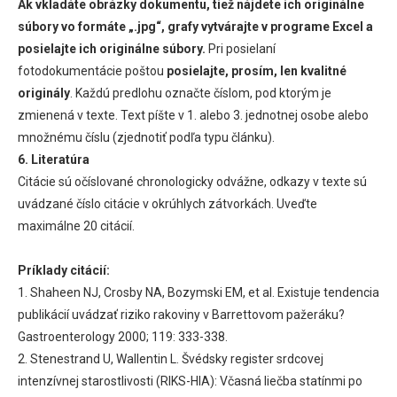
Ak vkladáte obrázky dokumentu, tiež nájdete ich originálne
súbory vo formáte „.jpg“, grafy vytvárajte v programe Excel a
posielajte ich originálne súbory.
Pri posielaní
fotodokumentácie poštou
posielajte, prosím, len kvalitné
originály
. Každú predlohu označte číslom, pod ktorým je
zmienená v texte. Text píšte v 1. alebo 3. jednotnej osobe alebo
množnému číslu (zjednotiť podľa typu článku).
6. Literatúra
Citácie sú očíslované chronologicky odvážne, odkazy v texte sú
uvádzané číslo citácie v okrúhlych zátvorkách. Uveďte
maximálne 20 citácií.
Príklady citácií:
1. Shaheen NJ, Crosby NA, Bozymski EM, et al. Existuje tendencia
publikácií uvádzať riziko rakoviny v Barrettovom pažeráku?
Gastroenterology 2000; 119: 333-338.
2. Stenestrand U, Wallentin L. Švédsky register srdcovej
intenzívnej starostlivosti (RIKS-HIA): Včasná liečba statínmi po