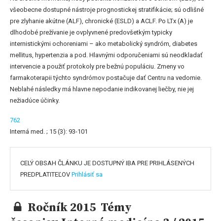
všeobecne dostupné nástroje prognostickej stratifikácie; sú odlišné
pre zlyhanie akútne (ALF), chronické (ESLD) a ACLF. Po LTx (A) je
dlhodobé prežívanie je ovplyvnené predovšetkým typicky
internistickými ochoreniami – ako metabolický syndróm, diabetes
mellitus, hypertenzia a pod. Hlavnými odporučeniami sú neodkladať
intervencie a použiť protokoly pre bežnú populáciu. Zmeny vo
farmakoterapii týchto syndrómov postačuje dať Centru na vedomie.
Neblahé následky má hlavne nepodanie indikovanej liečby, nie jej
nežiadúce účinky.
762
Interná med. ; 15 (3): 93-101
CELÝ OBSAH ČLÁNKU JE DOSTUPNÝ IBA PRE PRIHLÁSENÝCH
PREDPLATITEĽOV
Prihlásiť sa
Ročník 2015 Témy