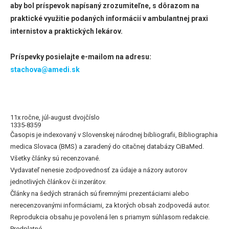
aby bol príspevok napísaný zrozumiteľne, s dôrazom na
praktické využitie podaných informácií v ambulantnej praxi
internistov a praktických lekárov.
Príspevky posielajte e-mailom na adresu:
stachova@amedi.sk
11x ročne, júl-august dvojčíslo
1335-8359
Časopis je indexovaný v Slovenskej národnej bibliografii, Bibliographia
medica Slovaca (BMS) a zaradený do citačnej databázy CiBaMed.
Všetky články sú recenzované.
Vydavateľ nenesie zodpovednosť za údaje a názory autorov
jednotlivých článkov či inzerátov.
Články na šedých stranách sú firemnými prezentáciami alebo
nerecenzovanými informáciami, za ktorých obsah zodpovedá autor.
Reprodukcia obsahu je povolená len s priamym súhlasom redakcie.
Predplatné