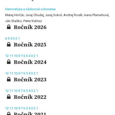
Hemostáza a nádorové ochorenie
Matej Hrnčár; Juraj Chudej, Juraj Sokol; Andrej Rosík; Ivana Plameňová,
Ján Staško, Peter Kubisz
Ročník 2026
6
5
4
3
2
1
Ročník 2025
12
11
10
9
7
6
5
4
3
2
1
Ročník 2024
12
11
10
9
7
6
5
4
3
2
1
Ročník 2023
12
11
10
9
7
6
5
4
3
2
1
Ročník 2022
12
11
10
9
7
6
5
4
3
2
1
Ročník 2021