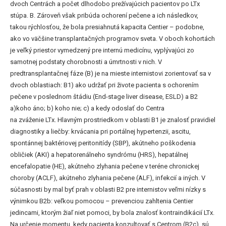
dvoch Centrách a počet dlhodobo prežívajúcich pacientov po LTx
stúpa. B. Zároveň však pribúda ochorení pečene a ich následkov,
takou rýchlosťou, že bola presiahnutá kapacita Centier – podobne,
ako vo väčšine transplantačných programov sveta. V oboch kohortách
je veľký priestor vymedzený pre internú medicínu, vyplývajúci zo
samotnej podstaty chorobnosti a úmrtnosti v nich. V
predtransplantačnej fáze (B) je na mieste internistovi zorientovať sa v
dvoch oblastiach: B1) ako udržať pri živote pacienta s ochorením
pečene v poslednom štádiu (End-stage liver disease, ESLD) a B2
a)koho áno; b) koho nie; c) a kedy odoslať do Centra
na zváženie LTx. Hlavným prostriedkom v oblasti B1 je znalosť pravidiel
diagnostiky a liečby: krvácania pri portálnej hypertenzii, ascitu,
spontánnej baktériovej peritonitídy (SBP), akútneho poškodenia
obličiek (AKI) a hepatorenálneho syndrómu (HRS), hepatálnej
encefalopatie (HE), akútneho zlyhania pečene v teréne chronickej
choroby (ACLF), akútneho zlyhania pečene (ALF), infekcií a iných. V
súčasnosti by mal byť prah v oblasti B2 pre internistov veľmi nízky s
výnimkou B2b: veľkou pomocou – prevenciou zahltenia Centier
jedincami, ktorým žiaľ niet pomoci, by bola znalosť kontraindikácií LTx.
Na určenie momentu, kedy pacienta konzultovať s Centrom (B2c), sú