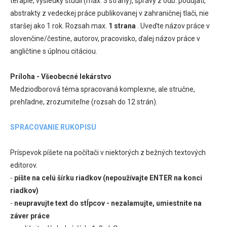
terapie, výsledky štúdií (max. 3 strany), správy z odb. podujatí,
abstrakty z vedeckej práce publikovanej v zahraničnej tlači, nie
staršej ako 1 rok. Rozsah max.
1 strana
. Uveďte názov práce v
slovenčine/čestine, autorov, pracovisko, ďalej názov práce v
angličtine s úplnou citáciou.
Príloha - Všeobecné lekárstvo
Medziodborová téma spracovaná komplexne, ale stručne,
prehľadne, zrozumiteľne (rozsah do 12 strán).
SPRACOVANIE RUKOPISU
Príspevok píšete na počítači v niektorých z bežných textových
editorov.
-
píšte na celú šírku riadkov (nepoužívajte ENTER na konci
riadkov)
-
neupravujte text do stĺpcov - nezalamujte, umiestnite na
záver práce