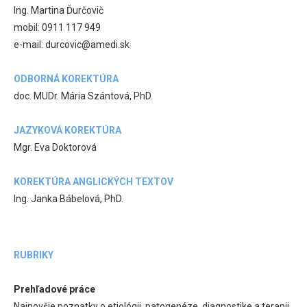
Ing. Martina Ďurčovič
mobil: 0911 117 949
e-mail: durcovic@amedi.sk
ODBORNÁ KOREKTÚRA
doc. MUDr. Mária Szántová, PhD.
JAZYKOVÁ KOREKTÚRA
Mgr. Eva Doktorová
KOREKTÚRA ANGLICKÝCH TEXTOV
Ing. Janka Bábelová, PhD.
RUBRIKY
Prehľadové práce
Najnovšie poznatky o etiológii, patogenéze, diagnostike a terapii