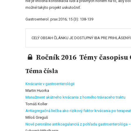
nie je vhodná konštelácia ľudí a právnych noriem na to, aby bo
možné takýto projekt uskutočniť.
Gastroenterol. prax 2016; 15 (3): 138-139
CELÝ OBSAH ČLÁNKU JE DOSTUPNÝ IBA PRE PRIHLÁSENÝ
Ročník 2016 Témy časopisu G
Téma čísla
Krvácanie v gastroenterológii
Martin Huorka
Manažment akútneho krvácania z horného tráviaceho traktu
Tomáš Koller
Antiagregačná liečba ako rizikový faktor krvácania po terap
Miloš Greguš
Nové perorálne antikoagulanciá z pohľadu gastroenterológa – r
Ľubomír Mihalkanin