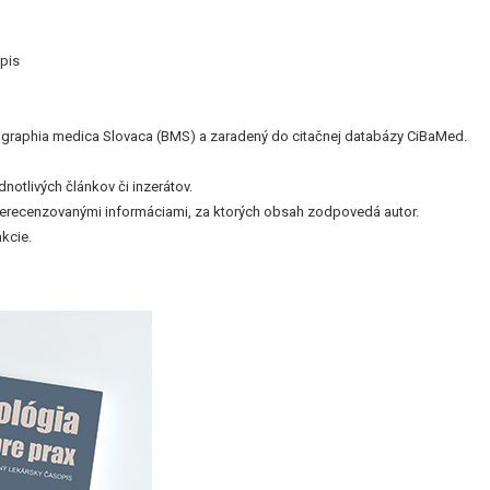
pis
bliographia medica Slovaca (BMS) a zaradený do citačnej databázy CiBaMed.
otlivých článkov či inzerátov.
nerecenzovanými informáciami, za ktorých obsah zodpovedá autor.
kcie.