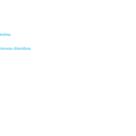
cinómu
rohnovou chorobou