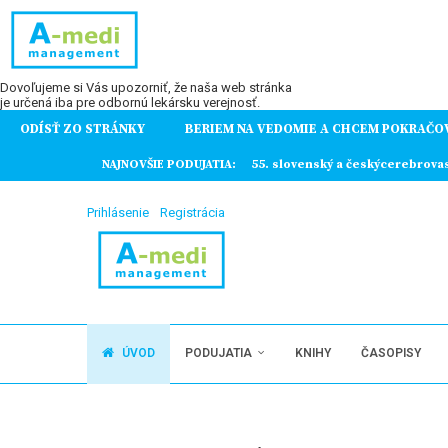
Dovoľujeme si Vás upozorniť, že naša web stránka
je určená iba pre odbornú lekársku verejnosť.
ODÍSŤ ZO STRÁNKY
BERIEM NA VEDOMIE A CHCEM POKRAČO
ochorení
NAJNOVŠIE PODUJATIA:
55. slovenský a českýcerebrova
Prihlásenie
Registrácia
ÚVOD
PODUJATIA
KNIHY
ČASOPISY