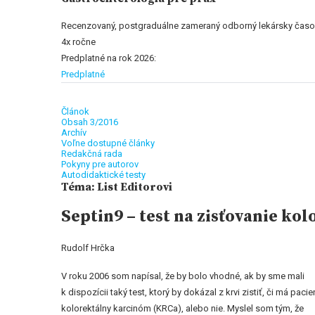
Recenzovaný, postgraduálne zameraný odborný lekársky časo
4x ročne
Predplatné na rok 2026:
Predplatné
Článok
Obsah 3/2016
Archív
Voľne dostupné články
Redakčná rada
Pokyny pre autorov
Autodidaktické testy
Téma: List Editorovi
Septin9 – test na zisťovanie ko
Rudolf Hrčka
V roku 2006 som napísal, že by bolo vhodné, ak by sme mali
k dispozícii taký test, ktorý by dokázal z krvi zistiť, či má pacie
kolorektálny karcinóm (KRCa), alebo nie. Myslel som tým, že