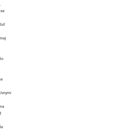
,
ase
obiť
ámej
jto
na
tívnymi
 na
d
le