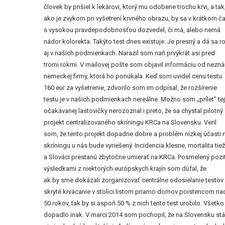
človek by prišiel k lekárovi, ktorý mu odoberie trochu krvi, a tak
ako je zvykom pri vyšetrení krvného obrazu, by sa v krátkom č
s vysokou pravdepodobnosťou dozvedel, či má, alebo nemá
nádor kolorekta. Takýto test dnes existuje. Je presný a dá sa r
aj v našich podmienkach. Narazil som naň prvýkrát asi pred
tromi rokmi. V mailovej pošte som objavil informáciu od nezn
nemeckej firmy, ktorá ho ponúkala. Keď som uvidel cenu testu
160 eur za vyšetrenie, zdvorilo som im odpísal, že rozšírenie
testu je v našich podmienkach nereálne. Možno som „prílet” te
očakávanej lastovičky nerozoznal i preto, že sa chystal pilotný
projekt centralizovaného skríningu KRCa na Slovensku. Veril
som, že tento projekt dopadne dobre a problém nízkej účasti 
skríningu u nás bude vyriešený. Incidencia klesne, mortalita tiež
a Slováci prestanú zbytočne umierať na KRCa. Posmelený pozi
výsledkami z niektorých európskych krajín som dúfal, že
ak by sme dokázali zorganizovať centrálne odosielanie testov
skryté krvácanie v stolici listom priamo domov poistencom na
50 rokov, tak by si aspoň 50 % z nich tento test urobilo. Všetko
dopadlo inak. V marci 2014 som pochopil, že na Slovensku stá