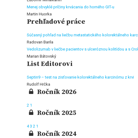
Menej obvyklé príčiny krvácania do horného GIT-u
Martin Huorka
Prehľadové práce
Súčasný pohľad na liečbu metastatického kolorektálneho kar
Radovan Barila
Vedolizumab v liečbe pacientov s ulceróznou kolitídou a s C
Marian Bátovský
List Editorovi
Septin9 – test na zisťovanie kolorektálneho karcinómu z krvi
Rudolf Hrčka
Ročník 2026
2
1
Ročník 2025
4
3
2
1
Ročník 2024