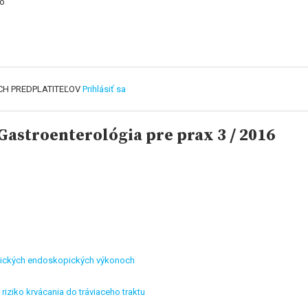
lo
CH PREDPLATITEĽOV
Prihlásiť sa
astroenterológia pre prax 3 / 2016
eutických endoskopických výkonoch
iziko krvácania do tráviaceho traktu