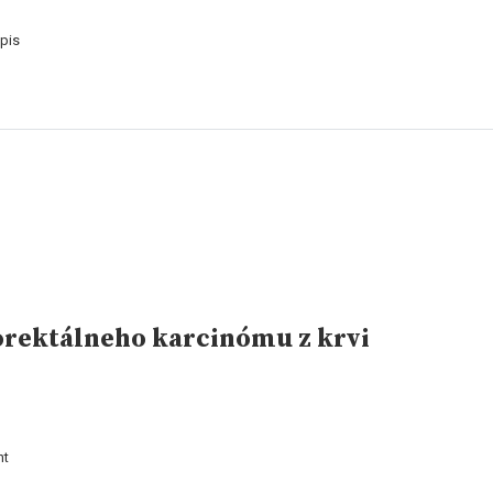
pis
lorektálneho karcinómu z krvi
nt