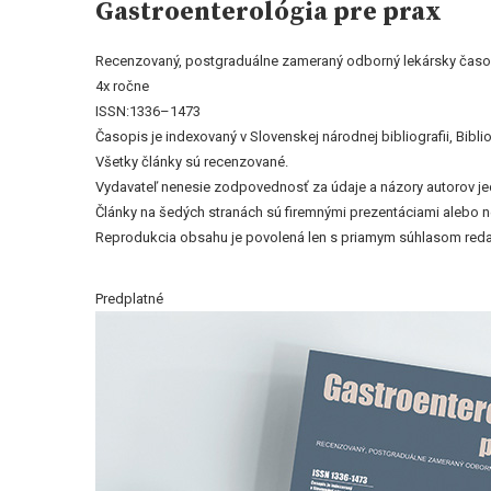
Gastroenterológia pre prax
Recenzovaný, postgraduálne zameraný odborný lekársky časo
4x ročne
ISSN:1336–1473
Časopis je indexovaný v Slovenskej národnej bibliografii, Bi
Všetky články sú recenzované.
Vydavateľ nenesie zodpovednosť za údaje a názory autorov jedn
Články na šedých stranách sú firemnými prezentáciami alebo 
Reprodukcia obsahu je povolená len s priamym súhlasom reda
Predplatné