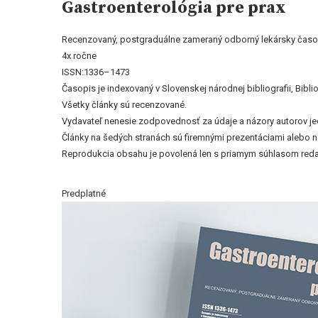
Gastroenterológia pre prax
Recenzovaný, postgraduálne zameraný odborný lekársky časo
4x ročne
ISSN:1336–1473
Časopis je indexovaný v Slovenskej národnej bibliografii, Bi
Všetky články sú recenzované.
Vydavateľ nenesie zodpovednosť za údaje a názory autorov jedn
Články na šedých stranách sú firemnými prezentáciami alebo 
Reprodukcia obsahu je povolená len s priamym súhlasom reda
Predplatné