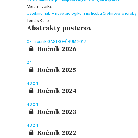
Martin Huorka
Ustekinumab – nové biologikum na liečbu Crohnovej choroby
Tomáš Koller
Abstrakty posterov
XXII. ročník GASTROFÓRUM 2017
Ročník 2026
2
1
Ročník 2025
4
3
2
1
Ročník 2024
4
3
2
1
Ročník 2023
4
3
2
1
Ročník 2022