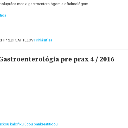
je spolupráca medzi gastroenterológom a oftalmológom.
tída
CH PREDPLATITEĽOV
Prihlásiť sa
astroenterológia pre prax 4 / 2016
tickou kalcifikujúcou pankreatitídou