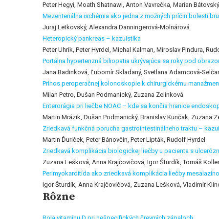
Peter Hegyi, Moath Shatnawi, Anton Vavrečka, Marian Bátovsk
Mezenteriálna ischémia ako jedna z možných príčin bolestí br
Juraj Letkovský, Alexandra Danningerová-Molnárová
Heteropický pankreas – kazuistika
Peter Uhrík, Peter Hyrdel, Michal Kalman, Miroslav Pindura, Rud
Portálna hypertenzná biliopatia ukrývajúca sa roky pod obrazom
Jana Badinková, Ľubomír Skladaný, Svetlana Adamcová-Selča
Prínos peroperačnej kolonoskopie k chirurgickému manažmen
Milan Petro, Dušan Podmanický, Zuzana Zelinková
Enterorágia pri liečbe NOAC – kde sa končia hranice endosko
Martin Mrázik, Dušan Podmanický, Branislav Kunčak, Zuzana Z
Zriedkavá funkčná porucha gastrointestinálneho traktu – kazui
Martin Ďuriček, Peter Bánovčin, Peter Lipták, Rudolf Hyrdel
Zriedkavá komplikácia biologickej liečby u pacienta s ulceróz
Zuzana Lešková, Anna Krajčovičová, Igor Šturdík, Tomáš Koller,
Perimyokarditída ako zriedkavá komplikácia liečby mesalazínom
Igor Šturdík, Anna Krajčovičová, Zuzana Lešková, Vladimír Klin
Rôzne
Rola vitamínu D pri nešpecifických črevných zápaloch