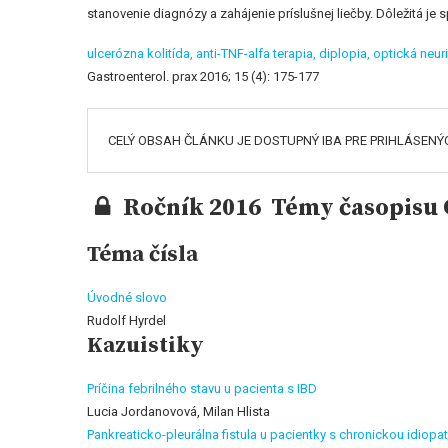
stanovenie diagnózy a zahájenie príslušnej liečby. Dôležitá 
ulcerózna kolitída,
anti-TNF-alfa terapia,
diplopia,
optická neuri
Gastroenterol. prax 2016; 15 (4): 175-177
CELÝ OBSAH ČLÁNKU JE DOSTUPNÝ IBA PRE PRIHLÁSENÝ
Ročník 2016 Témy časopisu G
Téma čísla
Úvodné slovo
Rudolf Hyrdel
Kazuistiky
Príčina febrilného stavu u pacienta s IBD
Lucia Jordanovová, Milan Hlista
Pankreaticko-pleurálna fistula u pacientky s chronickou idiopa