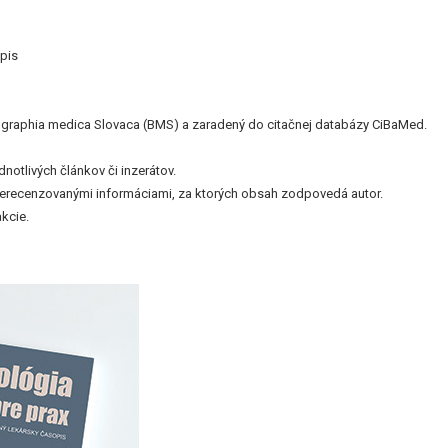
pis
bliographia medica Slovaca (BMS) a zaradený do citačnej databázy CiBaMed.
otlivých článkov či inzerátov.
nerecenzovanými informáciami, za ktorých obsah zodpovedá autor.
kcie.