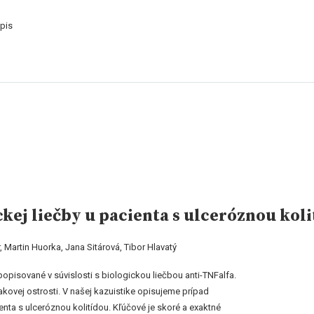
pis
kej liečby u pacienta s ulceróznou kol
 Martin Huorka, Jana Sitárová, Tibor Hlavatý
popisované v súvislosti s biologickou liečbou anti-TNFalfa.
rakovej ostrosti. V našej kazuistike opisujeme prípad
ienta s ulceróznou kolitídou. Kľúčové je skoré a exaktné