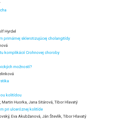
ý
ucha
olf Hyrdel
 primárnej sklerotizujúcej cholangitídy
nová
tu komplikácií Crohnovej choroby
pických možností?
elinková
stika
nou kolitídou
 Martin Huorka, Jana Sitárová, Tibor Hlavatý
 pri ulceróznej kolitíde
ovský, Eva Akubžanová, Ján Števlík, Tibor Hlavatý