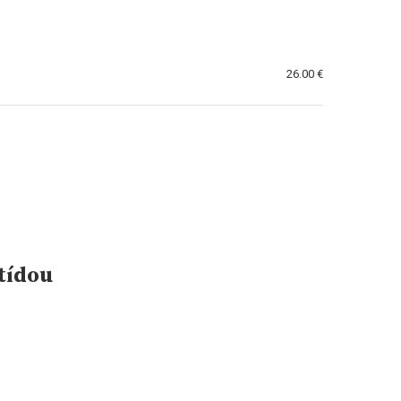
26.00 €
itídou