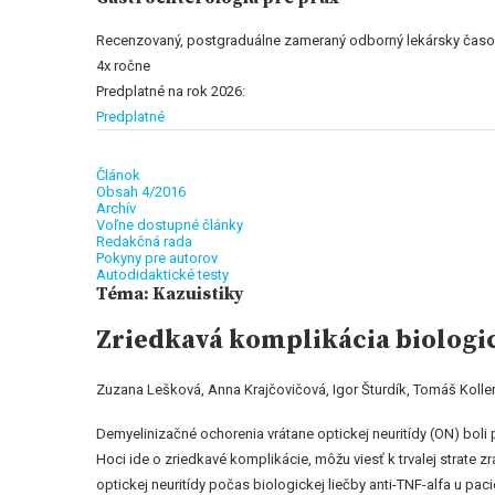
Recenzovaný, postgraduálne zameraný odborný lekársky časo
4x ročne
Predplatné na rok 2026:
Predplatné
Článok
Obsah 4/2016
Archív
Voľne dostupné články
Redakčná rada
Pokyny pre autorov
Autodidaktické testy
Téma: Kazuistiky
Zriedkavá komplikácia biologic
Zuzana Lešková, Anna Krajčovičová, Igor Šturdík, Tomáš Koller,
Demyelinizačné ochorenia vrátane optickej neuritídy (ON) boli 
Hoci ide o zriedkavé komplikácie, môžu viesť k trvalej strate z
optickej neuritídy počas biologickej liečby anti-TNF-alfa u pac