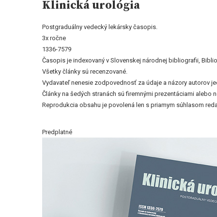
Klinická urológia
Postgraduálny vedecký lekársky časopis.
3x ročne
1336-7579
Časopis je indexovaný v Slovenskej národnej bibliografii, Bi
Všetky články sú recenzované.
Vydavateľ nenesie zodpovednosť za údaje a názory autorov jedn
Články na šedých stranách sú firemnými prezentáciami alebo 
Reprodukcia obsahu je povolená len s priamym súhlasom reda
Predplatné