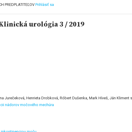
CH PREDPLATITEĽOV
Prihlásiť sa
linická urológia 3 / 2019
a Jurečeková, Henrieta Drobková, Róbert Dušenka, Mark Híveš, Ján Kliment s
ekcii nádorov močového mechúra
u inkontinenciou moču