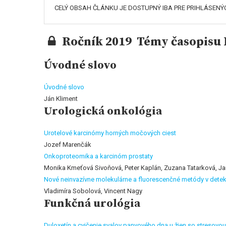
CELÝ OBSAH ČLÁNKU JE DOSTUPNÝ IBA PRE PRIHLÁSENÝ
Ročník 2019 Témy časopisu K
Úvodné slovo
Úvodné slovo
Ján Kliment
Urologická onkológia
Urotelové karcinómy horných močových ciest
Jozef Marenčák
Onkoproteomika a karcinóm prostaty
Monika Kmeťová Sivoňová, Peter Kaplán, Zuzana Tatarková, Jan
Nové neinvazívne molekulárne a fluorescenčné metódy v det
Vladimíra Sobolová, Vincent Nagy
Funkčná urológia
Duloxetín a cvičenie svalov panvového dna u žien so stresovo