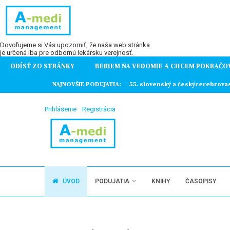
Dovoľujeme si Vás upozorniť, že naša web stránka
je určená iba pre odbornú lekársku verejnosť.
ODÍSŤ ZO STRÁNKY
BERIEM NA VEDOMIE A CHCEM POKRAČO
ochorení
NAJNOVŠIE PODUJATIA:
55. slovenský a českýcerebrova
Prihlásenie
Registrácia
ÚVOD
PODUJATIA
KNIHY
ČASOPISY