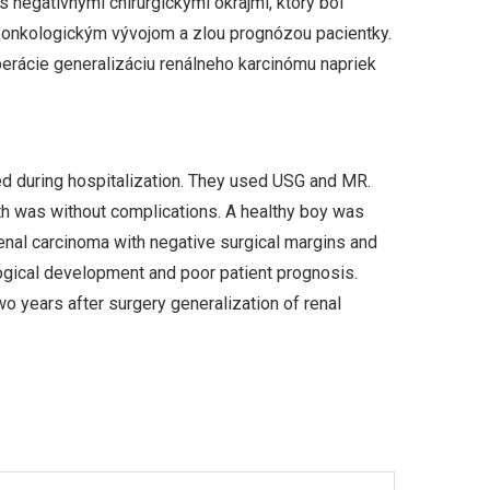
s negatívnymi chirurgickými okrajmi, ktorý bol
 onkologickým vývojom a zlou prognózou pacientky.
perácie generalizáciu renálneho karcinómu napriek
sed during hospitalization. They used USG and MR.
th was without complications. A healthy boy was
renal carcinoma with negative surgical margins and
gical development and poor patient prognosis.
wo years after surgery generalization of renal