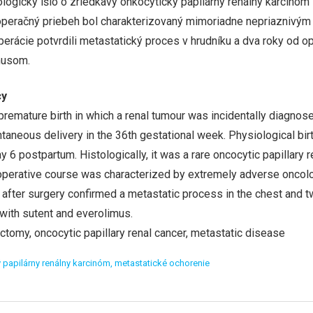
logicky išlo o zriedkavý onkocytický papilárny renálny karcinóm 
peračný priebeh bol charakterizovaný mimoriadne nepriaznivým
perácie potvrdili metastatický proces v hrudníku a dva roky od o
musom.
cy
f premature birth in which a renal tumour was incidentally diagno
aneous delivery in the 36th gestational week. Physiological bir
6 postpartum. Histologically, it was a rare oncocytic papillary 
perative course was characterized by extremely adverse oncolo
 after surgery confirmed a metastatic process in the chest and t
with sutent and everolimus.
ctomy, oncocytic papillary renal cancer, metastatic disease
 papilárny renálny karcinóm,
metastatické ochorenie