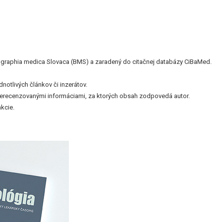
bliographia medica Slovaca (BMS) a zaradený do citačnej databázy CiBaMed.
otlivých článkov či inzerátov.
nerecenzovanými informáciami, za ktorých obsah zodpovedá autor.
kcie.