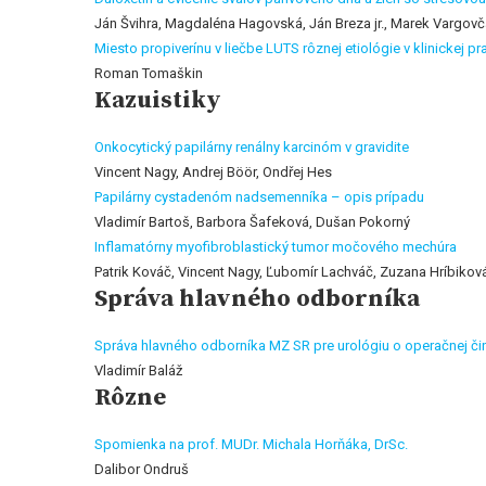
Ján Švihra, Magdaléna Hagovská, Ján Breza jr., Marek Vargov
Miesto propiverínu v liečbe LUTS rôznej etiológie v klinickej pra
Roman Tomaškin
Kazuistiky
Onkocytický papilárny renálny karcinóm v gravidite
Vincent Nagy, Andrej Böör, Ondřej Hes
Papilárny cystadenóm nadsemenníka – opis prípadu
Vladimír Bartoš, Barbora Šafeková, Dušan Pokorný
Inflamatórny myofibroblastický tumor močového mechúra
Patrik Kováč, Vincent Nagy, Ľubomír Lachváč, Zuzana Hríbikov
Správa hlavného odborníka
Správa hlavného odborníka MZ SR pre urológiu o operačnej či
Vladimír Baláž
Rôzne
Spomienka na prof. MUDr. Michala Horňáka, DrSc.
Dalibor Ondruš