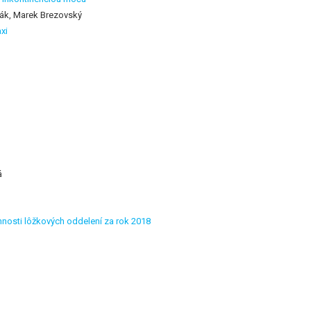
čák, Marek Brezovský
xi
á
nnosti lôžkových oddelení za rok 2018