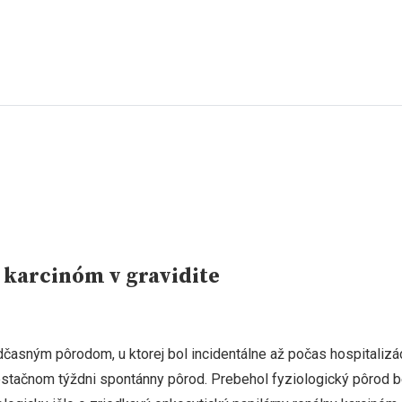
 karcinóm v gravidite
časným pôrodom, u ktorej bol incidentálne až počas hospitalizá
estačnom týždni spontánny pôrod. Prebehol fyziologický pôrod be