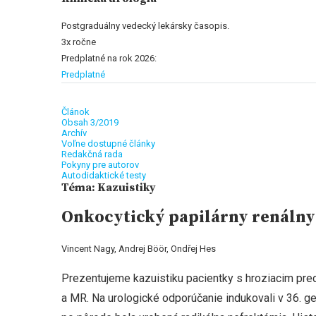
Postgraduálny vedecký lekársky časopis.
3x ročne
Predplatné na rok 2026:
Predplatné
Článok
Obsah 3/2019
Archív
Voľne dostupné články
Redakčná rada
Pokyny pre autorov
Autodidaktické testy
Téma: Kazuistiky
Onkocytický papilárny renálny
Vincent Nagy, Andrej Böör, Ondřej Hes
Prezentujeme kazuistiku pacientky s hroziacim pred
a MR. Na urologické odporúčanie indukovali v 36. g