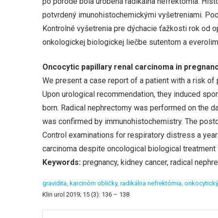
po pôrode bola urobená radikálna nefrektómia. Histo
potvrdený imunohistochemickými vyšetreniami. Poo
Kontrolné vyšetrenia pre dýchacie ťažkosti rok od o
onkologickej biologickej liečbe sutentom a everoli
Oncocytic papillary renal carcinoma in pregnan
We present a case report of a patient with a risk o
Upon urological recommendation, they induced spont
born. Radical nephrectomy was performed on the day 
was confirmed by immunohistochemistry. The posto
Control examinations for respiratory distress a year
carcinoma despite oncological biological treatment 
Keywords:
pregnancy, kidney cancer, radical nephre
gravidita,
karcinóm obličky,
radikálna nefrektómia,
onkocytický
Klin urol 2019; 15 (3): 136 – 138