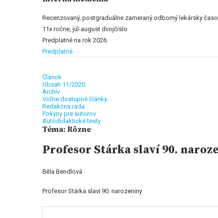
Recenzovaný, postgraduálne zameraný odborný lekársky časop
11x ročne, júl-august dvojčíslo
Predplatné na rok 2026:
Predplatné
Článok
Obsah 11/2020
Archív
Voľne dostupné články
Redakčná rada
Pokyny pre autorov
Autodidaktické testy
Téma: Rôzne
Profesor Stárka slaví 90. naroz
Běla Bendlová
Profesor Stárka slaví 90. narozeniny