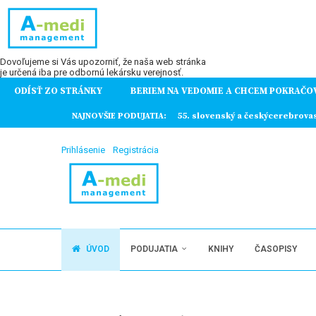
Dovoľujeme si Vás upozorniť, že naša web stránka
je určená iba pre odbornú lekársku verejnosť.
ODÍSŤ ZO STRÁNKY
BERIEM NA VEDOMIE A CHCEM POKRAČO
ochorení
NAJNOVŠIE PODUJATIA:
55. slovenský a českýcerebrova
Prihlásenie
Registrácia
ÚVOD
PODUJATIA
KNIHY
ČASOPISY