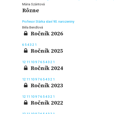
Mária Szántová
Rôzne
Profesor Stárka slaví 90. narozeniny
Běla Bendlová
Ročník 2026
6
5
4
3
2
1
Ročník 2025
12
11
10
9
7
6
5
4
3
2
1
Ročník 2024
12
11
10
9
7
6
5
4
3
2
1
Ročník 2023
12
11
10
9
7
6
5
4
3
2
1
Ročník 2022
12
11
10
9
7
6
5
4
3
2
1