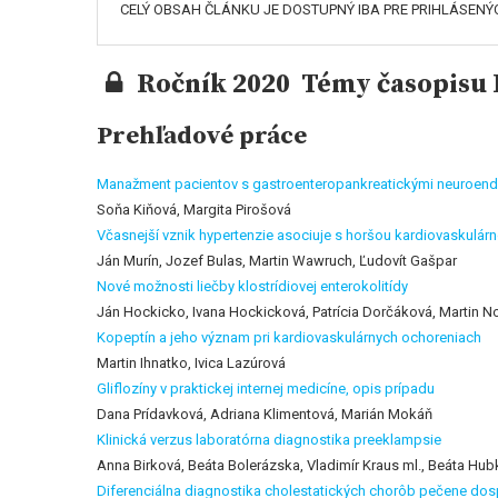
CELÝ OBSAH ČLÁNKU JE DOSTUPNÝ IBA PRE PRIHLÁSENÝ
Ročník 2020 Témy časopisu I
Prehľadové práce
Manažment pacientov s gastroenteropankreatickými neuroend
Soňa Kiňová, Margita Pirošová
Včasnejší vznik hypertenzie asociuje s horšou kardiovaskulá
Ján Murín, Jozef Bulas, Martin Wawruch, Ľudovít Gašpar
Nové možnosti liečby klostrídiovej enterokolitídy
Ján Hockicko, Ivana Hockicková, Patrícia Dorčáková, Martin N
Kopeptín a jeho význam pri kardiovaskulárnych ochoreniach
Martin Ihnatko, Ivica Lazúrová
Gliflozíny v praktickej internej medicíne, opis prípadu
Dana Prídavková, Adriana Klimentová, Marián Mokáň
Klinická verzus laboratórna diagnostika preeklampsie
Anna Birková, Beáta Bolerázska, Vladimír Kraus ml., Beáta Hu
Diferenciálna diagnostika cholestatických chorôb pečene dos