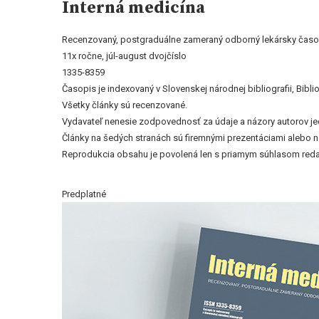
Interná medicína
Recenzovaný, postgraduálne zameraný odborný lekársky časop
11x ročne, júl-august dvojčíslo
1335-8359
Časopis je indexovaný v Slovenskej národnej bibliografii, Bi
Všetky články sú recenzované.
Vydavateľ nenesie zodpovednosť za údaje a názory autorov jedn
Články na šedých stranách sú firemnými prezentáciami alebo 
Reprodukcia obsahu je povolená len s priamym súhlasom reda
Predplatné