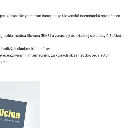
is. Odborným garantom časopisu je Slovenská internistická spoločnosť.
bliographia medica Slovaca (BMS) a zaradený do citačnej databázy CiBaMed.
otlivých článkov či inzerátov.
nerecenzovanými informáciami, za ktorých obsah zodpovedá autor.
kcie.