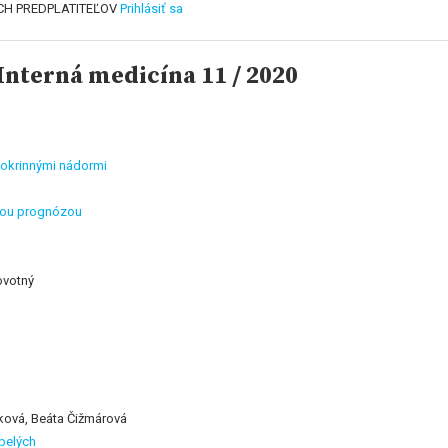
CH PREDPLATITEĽOV
Prihlásiť sa
nterná medicína 11 / 2020
okrinnými nádormi
rnou prognózou
ovotný
bková, Beáta Čižmárová
pelých