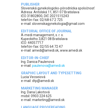
PUBLISHER
Slovenská gynekologicko-pôrodnícka spoločnosť
Adresa: Antolská 11, 851 07 Bratislava
IČO 31802800, DIČ 2021515243
telefón-fax: 02/68 67 2 725
e-mail: slovenskagynekologia@gmail.com
EDITORIAL OFFICE OF JOURNAL
A-medi management, s. r. o.
Kupeckého 3,821 08 Bratislava
IČO: 44057717
telefón-fax: 02/55 64 72 47
e-mail: amedi@amedi.sk, www.amedi.sk
EDITOR-IN-CHIEF
Ing. Danica Paulenová
e-mail:
paulenova@amedi.sk
GRAPHIC LAYOUT AND TYPESETTING
Lucia Vecseiová
e-mail: dtp@amedi.sk
MARKETING MANAGER
Ing. Dana Lakotová
mobil: 0903 224 625
e-mail: marketing@amedi.sk
LANGUAGE PROOFREADING