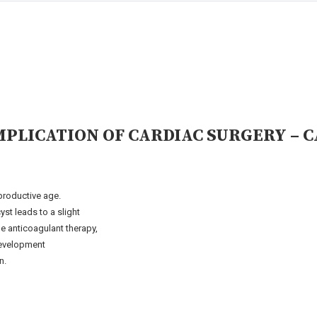
LICATION OF CARDIAC SURGERY – C
productive age.
st leads to a slight
 anticoagulant therapy,
 development
n.