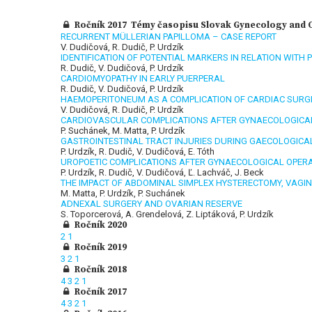
Ročník 2017 Témy časopisu Slovak Gynecology and Ob
RECURRENT MÜLLERIAN PAPILLOMA – CASE REPORT
V. Dudičová, R. Dudič, P. Urdzík
IDENTIFICATION OF POTENTIAL MARKERS IN RELATION WITH 
R. Dudič, V. Dudičová, P. Urdzík
CARDIOMYOPATHY IN EARLY PUERPERAL
R. Dudič, V. Dudičová, P. Urdzík
HAEMOPERITONEUM AS A COMPLICATION OF CARDIAC SURGE
V. Dudičová, R. Dudič, P. Urdzík
CARDIOVASCULAR COMPLICATIONS AFTER GYNAECOLOGICA
P. Suchánek, M. Matta, P. Urdzík
GASTROINTESTINAL TRACT INJURIES DURING GAECOLOGICA
P. Urdzík, R. Dudič, V. Dudičová, E. Tóth
UROPOETIC COMPLICATIONS AFTER GYNAECOLOGICAL OPER
P. Urdzík, R. Dudič, V. Dudičová, Ľ. Lachváč, J. Beck
THE IMPACT OF ABDOMINAL SIMPLEX HYSTERECTOMY, VAGI
M. Matta, P. Urdzík, P. Suchánek
ADNEXAL SURGERY AND OVARIAN RESERVE
S. Toporcerová, A. Grendelová, Z. Liptáková, P. Urdzík
Ročník 2020
2
1
Ročník 2019
3
2
1
Ročník 2018
4
3
2
1
Ročník 2017
4
3
2
1