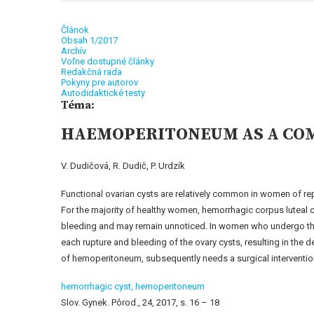
Článok
Obsah 1/2017
Archív
Voľne dostupné články
Redakčná rada
Pokyny pre autorov
Autodidaktické testy
Téma:
HAEMOPERITONEUM AS A COMP
V. Dudičová, R. Dudič, P. Urdzík
Functional ovarian cysts are relatively common in women of re
For the majority of healthy women, hemorrhagic corpus luteal cy
bleeding and may remain unnoticed. In women who undergo the
each rupture and bleeding of the ovary cysts, resulting in the
of hemoperitoneum, subsequently needs a surgical interventio
hemorrhagic cyst,
hemoperitoneum
Slov. Gynek. Pôrod., 24, 2017, s. 16 – 18