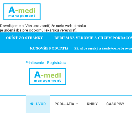
Dovoľujeme si Vás upozorniť, že naša web stránka
je určená iba pre odbornú lekársku verejnosť.
ODÍSŤ ZO STRÁNKY
BERIEM NA VEDOMIE A CHCEM POKRAČO
ochorení
NAJNOVŠIE PODUJATIA:
55. slovenský a českýcerebrova
Prihlásenie
Registrácia
ÚVOD
PODUJATIA
KNIHY
ČASOPISY