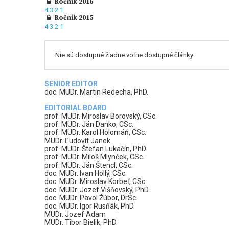
Ročník 2016
4
3
2
1
Ročník 2015
4
3
2
1
Nie sú dostupné žiadne voľne dostupné články
SENIOR EDITOR
doc. MUDr. Martin Redecha, PhD.
EDITORIAL BOARD
prof. MUDr. Miroslav Borovský, CSc.
prof. MUDr. Ján Danko, CSc.
prof. MUDr. Karol Holomáň, CSc.
MUDr. Ľudovít Janek
prof. MUDr. Štefan Lukačín, PhD.
prof. MUDr. Miloš Mlynček, CSc.
prof. MUDr. Ján Štencl, CSc.
doc. MUDr. Ivan Hollý, CSc.
doc. MUDr. Miroslav Korbeľ, CSc.
doc. MUDr. Jozef Višňovský, PhD.
doc. MUDr. Pavol Žúbor, DrSc.
doc. MUDr. Igor Rusňák, PhD.
MUDr. Jozef Adam
MUDr. Tibor Bielik, PhD.