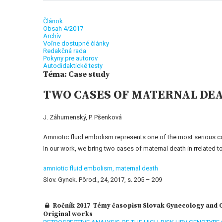
Článok
Obsah 4/2017
Archív
Voľne dostupné články
Redakčná rada
Pokyny pre autorov
Autodidaktické testy
Téma: Case study
TWO CASES OF MATERNAL DE
J. Záhumenský, P. Pšenková
Amniotic fluid embolism represents one of the most serious con
In our work, we bring two cases of maternal death in rrelated to
amniotic fluid embolism,
maternal death
Slov. Gynek. Pôrod., 24, 2017, s. 205 – 209
Ročník 2017 Témy časopisu Slovak Gynecology and Ob
Original works