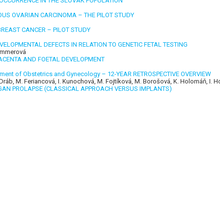
E OCCURRENCE IN THE SLOVAK POPULATION
OUS OVARIAN CARCINOMA – THE PILOT STUDY
BREAST CANCER – PILOT STUDY
VELOPMENTAL DEFECTS IN RELATION TO GENETIC FETAL TESTING
 Hammerová
PLACENTA AND FOETAL DEVELOPMENT
rt ment of Obstetrics and Gynecology – 12-YEAR RETROSPECTIVE OVERVIEW
. Dráb, M. Feriancová, I. Kunochová, M. Fojtíková, M. Borošová, K. Holomáň, I. 
RGAN PROLAPSE (CLASSICAL APPROACH VERSUS IMPLANTS)