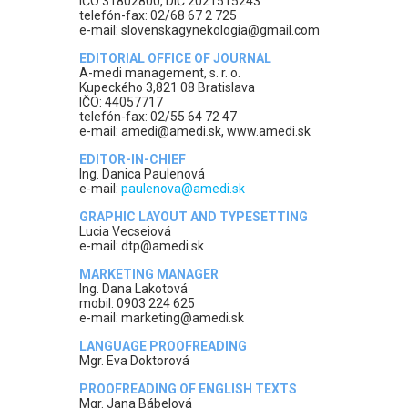
IČO 31802800, DIČ 2021515243
telefón-fax: 02/68 67 2 725
e-mail: slovenskagynekologia@gmail.com
EDITORIAL OFFICE OF JOURNAL
A-medi management, s. r. o.
Kupeckého 3,821 08 Bratislava
IČO: 44057717
telefón-fax: 02/55 64 72 47
e-mail: amedi@amedi.sk, www.amedi.sk
EDITOR-IN-CHIEF
Ing. Danica Paulenová
e-mail:
paulenova@amedi.sk
GRAPHIC LAYOUT AND TYPESETTING
Lucia Vecseiová
e-mail: dtp@amedi.sk
MARKETING MANAGER
Ing. Dana Lakotová
mobil: 0903 224 625
e-mail: marketing@amedi.sk
LANGUAGE PROOFREADING
Mgr. Eva Doktorová
PROOFREADING OF ENGLISH TEXTS
Mgr. Jana Bábelová