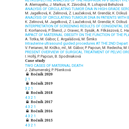
RETROSPECTIVE ANALYSIS OF THE HIGH-RISK HPV GENOTYP
A. Alemayehu, J. Markus, K. Závodná, R. Lohajová Behulová
ANALYSIS OF CIRCULATING TUMOR DNA IN HIGH-GRADE SER
M. Jagelková, K. Zelinová, Z. Laučeková, M. Grendár, K. Dókuš
ANALYSIS OF CIRCULATING TUMOUR DNA IN PATIENTS WITH 
K. Zelinová, M. Jagelková, Z. Laučeková, M. Grendár, K. Dókuš
INTERPRETATION OF SCREENING RESULTS OF CONGENITAL DE
E. Korňanová, P. Štencl, J. Oravec, R. Sysák, A. Filkászová, Ľ.
IMPACT OF MATERNAL OBESITY ON THE FUNCTION OF THE 
A. Totka, M. Gábor, Ľ. Argalášová, M. Šimko
Intrauterine ultrasound guided procedures AT THE 2ND Depa
V. Ferianec, M. Križko, ml., M. Gábor, P. Papcun, M. Redecha, M
PRESENT OVERVIEW OF SURGICAL TREATMENT OF PELVIC O
I. Hollý, P. Papcun, B. Spodniaková
Case study
TWO CASES OF MATERNAL DEATH
J. Záhumenský, P. Pšenková
Ročník 2020
2
1
Ročník 2019
3
2
1
Ročník 2018
4
3
2
1
Ročník 2017
4
3
2
1
Ročník 2016
4
3
2
1
Ročník 2015
4
3
2
1