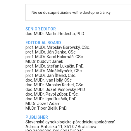
Nie sú dostupné žiadne voľne dostupné články
SENIOR EDITOR
doc. MUDr. Martin Redecha, PhD.
EDITORIAL BOARD
prof. MUDr. Miroslav Borovský, CSc.
prof. MUDr. Ján Danko, CSc.
prof. MUDr. Karol Holomáň, CSc.
MUDr. Ľudovít Janek
prof. MUDr. Štefan Lukačín, PhD.
prof. MUDr. Miloš Mlynček, CSc.
prof. MUDr. Ján Štencl, CSc.
doc. MUDr. Ivan Hollý, CSc.
doc. MUDr. Miroslav Korbeľ, CSc.
doc. MUDr. Jozef Višňovský, PhD.
doc. MUDr. Pavol Žúbor, DrSc.
doc. MUDr. Igor Rusňák, PhD.
MUDr. Jozef Adam
MUDr. Tibor Bielik, PhD.
PUBLISHER
Slovenská gynekologicko-pôrodnícka spoločnosť
Adresa: Antolská 11, 851 07 Bratislava