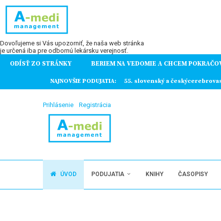
Dovoľujeme si Vás upozorniť, že naša web stránka
je určená iba pre odbornú lekársku verejnosť.
ODÍSŤ ZO STRÁNKY
BERIEM NA VEDOMIE A CHCEM POKRAČO
ochorení
NAJNOVŠIE PODUJATIA:
55. slovenský a českýcerebrova
Prihlásenie
Registrácia
ÚVOD
PODUJATIA
KNIHY
ČASOPISY