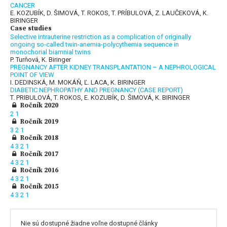
CANCER
E. KOZUBÍK, D. ŠIMOVÁ, T. ROKOS, T. PRÍBULOVÁ, Z. LAUČEKOVÁ, K.
BIRINGER
Case studies
Selective intrauterine restriction as a complication of originally
ongoing so-called twin-anemia-polycythemia sequence in
monochorial biamnial twins
P. Turňová, K. Biringer
PREGNANCY AFTER KIDNEY TRANSPLANTATION – A NEPHROLOGICAL
POINT OF VIEW
I. DEDINSKÁ, M. MOKÁŇ, Ľ. LACA, K. BIRINGER
DIABETIC NEPHROPATHY AND PREGNANCY (CASE REPORT)
T. PRIBULOVÁ, T. ROKOS, E. KOZUBÍK, D. ŠIMOVÁ, K. BIRINGER
Ročník 2020
2
1
Ročník 2019
3
2
1
Ročník 2018
4
3
2
1
Ročník 2017
4
3
2
1
Ročník 2016
4
3
2
1
Ročník 2015
4
3
2
1
Nie sú dostupné žiadne voľne dostupné články