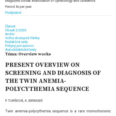
Magazine Slovak Association of Gynecology and Obstetrics
Period 4x per year
Predplatné
Článok
Obsah 2/2020
Archív
Voľne dostupné články
Redakčná rada
Pokyny pre autorov
Autodidaktické testy
Téma: Overview works
PRESENT OVERVIEW ON
SCREENING AND DIAGNOSIS OF
THE TWIN ANEMIA-
POLYCYTHEMIA SEQUENCE
P. TURŇOVÁ, K. BIRINGER
Twin anemia-polycythemia sequence is a rare monochorionic