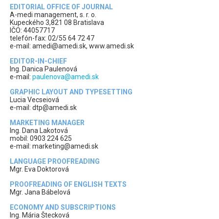
EDITORIAL OFFICE OF JOURNAL
A-medi management, s. r. o.
Kupeckého 3,821 08 Bratislava
IČO: 44057717
telefón-fax: 02/55 64 72 47
e-mail: amedi@amedi.sk, www.amedi.sk
EDITOR-IN-CHIEF
Ing. Danica Paulenová
e-mail:
paulenova@amedi.sk
GRAPHIC LAYOUT AND TYPESETTING
Lucia Vecseiová
e-mail: dtp@amedi.sk
MARKETING MANAGER
Ing. Dana Lakotová
mobil: 0903 224 625
e-mail: marketing@amedi.sk
LANGUAGE PROOFREADING
Mgr. Eva Doktorová
PROOFREADING OF ENGLISH TEXTS
Mgr. Jana Bábelová
ECONOMY AND SUBSCRIPTIONS
Ing. Mária Štecková