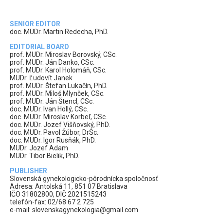
SENIOR EDITOR
doc. MUDr. Martin Redecha, PhD.
EDITORIAL BOARD
prof. MUDr. Miroslav Borovský, CSc.
prof. MUDr. Ján Danko, CSc.
prof. MUDr. Karol Holomáň, CSc.
MUDr. Ľudovít Janek
prof. MUDr. Štefan Lukačín, PhD.
prof. MUDr. Miloš Mlynček, CSc.
prof. MUDr. Ján Štencl, CSc.
doc. MUDr. Ivan Hollý, CSc.
doc. MUDr. Miroslav Korbeľ, CSc.
doc. MUDr. Jozef Višňovský, PhD.
doc. MUDr. Pavol Žúbor, DrSc.
doc. MUDr. Igor Rusňák, PhD.
MUDr. Jozef Adam
MUDr. Tibor Bielik, PhD.
PUBLISHER
Slovenská gynekologicko-pôrodnícka spoločnosť
Adresa: Antolská 11, 851 07 Bratislava
IČO 31802800, DIČ 2021515243
telefón-fax: 02/68 67 2 725
e-mail: slovenskagynekologia@gmail.com