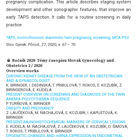
pregnancy complication. This article describes staging system
development and other sonographic features, that improve an
early TAPS detection. It calls for a routine screening in daily
practice.
TAPS,
monochorionic diamniotic twin pregnancy,
screening,
MCA-PSV
Slov. Gynek. Pôrod., 27, 2020, s. 67 – 70
Ročník 2020 Témy časopisu Slovak Gynecology and
Obstetrics 2 / 2020
Overview works
CHRONIC KIDNEY DISEASE FROM THE VIEW OF AN OBSTETRICIAN
AND A GYNAECOLOGIST
K. BIRINGER, I. DEDINSKÁ, T. PRIBULOVÁ, T. ROKOS, E. KOZUBÍK, Z.
BIRINGEROVÁ, E. KÚDELA
PRESENT OVERVIEW ON SCREENING AND DIAGNOSIS OF THE TWIN
ANEMIA-POLYCYTHEMIA SEQUENCE
P. TURŇOVÁ, K. BIRINGER
OBESITY AND PREGNANCY
Z. LAUČEKOVÁ, M. ŇACHAJOVÁ, E. KOZUBÍK, I. KAPUSTOVÁ, K.
BIRINGER
PRESENT IMUNOHISTOCHEMICAL MARKERS OF CERVICAL LESIONS
E. KÚDELA, M. ŇACHAJOVÁ, Z. LAUČEKOVÁ, E. KOZUBÍK, D. ŠIMOVÁ,
T. ROKOS, T. PRIBULOVÁ, K. BIRINGER
EPIGENETIC CHANGES AND miRNA EXPRESSION IN ENDOMETRIAL