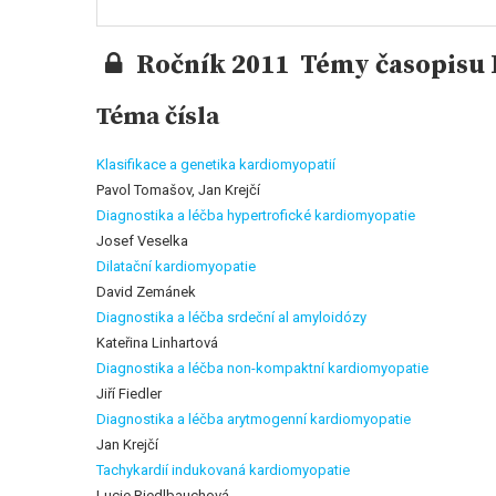
Ročník 2011 Témy časopisu K
Téma čísla
Klasifikace a genetika kardiomyopatií
Pavol Tomašov, Jan Krejčí
Diagnostika a léčba hypertrofické kardiomyopatie
Josef Veselka
Dilatační kardiomyopatie
David Zemánek
Diagnostika a léčba srdeční al amyloidózy
Kateřina Linhartová
Diagnostika a léčba non-kompaktní kardiomyopatie
Jiří Fiedler
Diagnostika a léčba arytmogenní kardiomyopatie
Jan Krejčí
Tachykardií indukovaná kardiomyopatie
Lucie Riedlbauchová