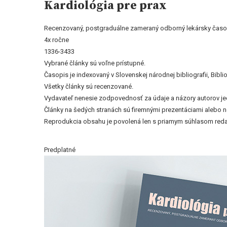
Kardiológia pre prax
Recenzovaný, postgraduálne zameraný odborný lekársky časo
4x ročne
1336-3433
Vybrané články sú voľne prístupné.
Časopis je indexovaný v Slovenskej národnej bibliografii, Bi
Všetky články sú recenzované.
Vydavateľ nenesie zodpovednosť za údaje a názory autorov jedn
Články na šedých stranách sú firemnými prezentáciami alebo 
Reprodukcia obsahu je povolená len s priamym súhlasom reda
Predplatné