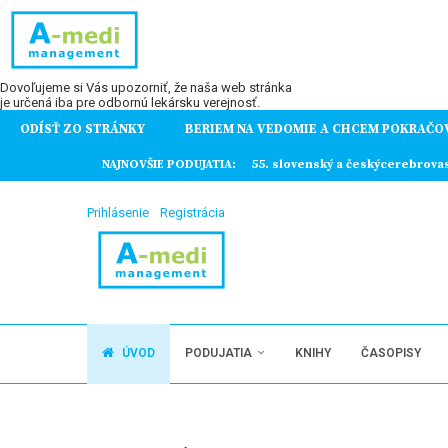
Dovoľujeme si Vás upozorniť, že naša web stránka
je určená iba pre odbornú lekársku verejnosť.
ODÍSŤ ZO STRÁNKY
BERIEM NA VEDOMIE A CHCEM POKRAČO
ochorení
NAJNOVŠIE PODUJATIA:
55. slovenský a českýcerebrova
Prihlásenie
Registrácia
ÚVOD
PODUJATIA
KNIHY
ČASOPISY