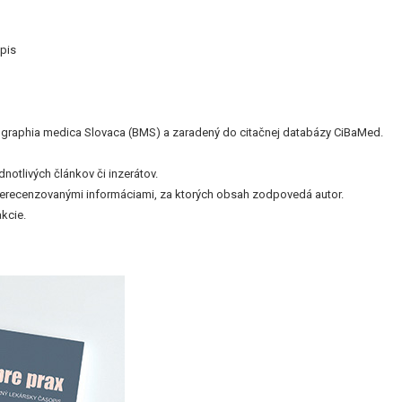
pis
bliographia medica Slovaca (BMS) a zaradený do citačnej databázy CiBaMed.
otlivých článkov či inzerátov.
nerecenzovanými informáciami, za ktorých obsah zodpovedá autor.
kcie.