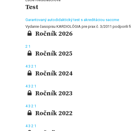
Test
Garantovaný autodidaktický test s akreditáciou saccme
Vydanie časopisu KARDIOLÓGIA pre prax č. 3/2011 podporili
Ročník 2026
2
1
Ročník 2025
4
3
2
1
Ročník 2024
4
3
2
1
Ročník 2023
4
3
2
1
Ročník 2022
4
3
2
1