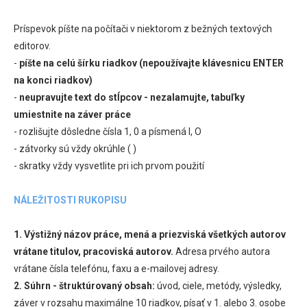
Príspevok píšte na počítači v niektorom z bežných textových
editorov.
-
píšte na celú šírku riadkov (nepoužívajte klávesnicu ENTER
na konci riadkov)
-
neupravujte text do stĺpcov - nezalamujte, tabuľky
umiestnite na záver práce
- rozlišujte dôsledne čísla 1, 0 a písmená l, O
- zátvorky sú vždy okrúhle ( )
- skratky vždy vysvetlite pri ich prvom použití
NÁLEŽITOSTI RUKOPISU
1. Výstižný názov práce, mená a priezviská všetkých autorov
vrátane titulov, pracoviská autorov.
Adresa prvého autora
vrátane čísla telefónu, faxu a e-mailovej adresy.
2. Súhrn - štruktúrovaný obsah:
úvod, ciele, metódy, výsledky,
záver v rozsahu maximálne 10 riadkov, písať v 1. alebo 3. osobe