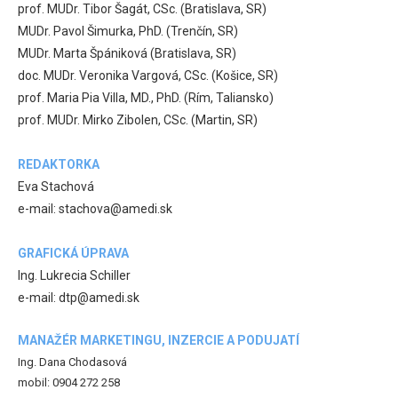
prof. MUDr. Tibor Šagát, CSc. (Bratislava, SR)
MUDr. Pavol Šimurka, PhD. (Trenčín, SR)
MUDr. Marta Špániková (Bratislava, SR)
doc. MUDr. Veronika Vargová, CSc. (Košice, SR)
prof. Maria Pia Villa, MD., PhD. (Rím, Taliansko)
prof. MUDr. Mirko Zibolen, CSc. (Martin, SR)
REDAKTORKA
Eva Stachová
e-mail: stachova@amedi.sk
GRAFICKÁ ÚPRAVA
Ing. Lukrecia Schiller
e-mail: dtp@amedi.sk
MANAŽÉR MARKETINGU, INZERCIE A PODUJATÍ
Ing. Dana Chodasová
mobil: 0904 272 258