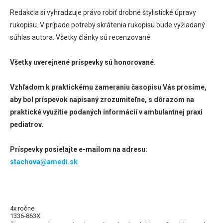
Redakcia si vyhradzuje právo robiť drobné štylistické úpravy
rukopisu. V prípade potreby skrátenia rukopisu bude vyžiadaný
súhlas autora. Všetky články sú recenzované.
Všetky uverejnené príspevky sú honorované.
Vzhľadom k praktickému zameraniu časopisu Vás prosíme,
aby bol príspevok napísaný zrozumiteľne, s dôrazom na
praktické využitie podaných informácií v ambulantnej praxi
pediatrov.
Príspevky posielajte e-mailom na adresu:
stachova@amedi.sk
4x ročne
1336-863X