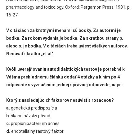
pharmacology and toxicology. Oxford: Pergamon Press, 1981, p.
15-27.
V citáciách za krstnými menami sú bodky. Za autormi je
bodka. Za rokom vydania je bodka. Za skratkou strany p.
alebo s. je bodka. V citáciách treba uviesť všetkých autorov.
Nedávať skratku „et al“.
Kvôli uverejňovaniu autodidaktických testov je potrebné k
Vášmu prehľadnému článku dodať 4 otázky a k nim po 4
odpovede s vyznačením jednej správnej odpovede, napr.:
Ktorý z nasledujúcich faktorov nesúvisí s rosaceou?
a.
genetická predispozícia
b.
škandinávsky pôvod
c.
propionibacterium acnes
d.
endotelialny rastový faktor