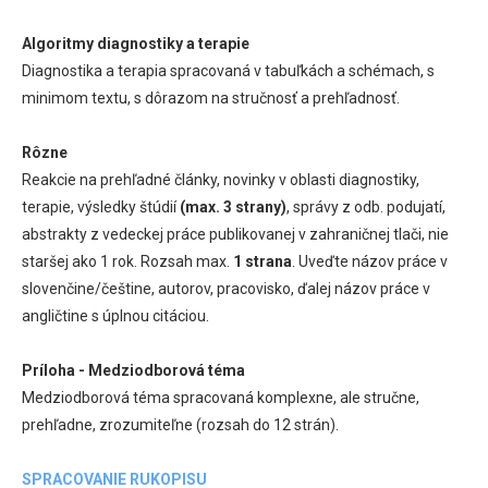
Algoritmy diagnostiky a terapie
Diagnostika a terapia spracovaná v tabuľkách a schémach, s
minimom textu, s dôrazom na stručnosť a prehľadnosť.
Rôzne
Reakcie na prehľadné články, novinky v oblasti diagnostiky,
terapie, výsledky štúdií
(max. 3 strany)
, správy z odb. podujatí,
abstrakty z vedeckej práce publikovanej v zahraničnej tlači, nie
staršej ako 1 rok. Rozsah max.
1 strana
. Uveďte názov práce v
slovenčine/češtine, autorov, pracovisko, ďalej názov práce v
angličtine s úplnou citáciou.
Príloha - Medziodborová téma
Medziodborová téma spracovaná komplexne, ale stručne,
prehľadne, zrozumiteľne (rozsah do 12 strán).
SPRACOVANIE RUKOPISU