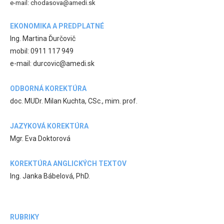
e-mail: chodasova@amedi.sk
EKONOMIKA A PREDPLATNÉ
Ing. Martina Ďurčovič
mobil: 0911 117 949
e-mail: durcovic@amedi.sk
ODBORNÁ KOREKTÚRA
doc. MUDr. Milan Kuchta, CSc., mim. prof.
JAZYKOVÁ KOREKTÚRA
Mgr. Eva Doktorová
KOREKTÚRA ANGLICKÝCH TEXTOV
Ing. Janka Bábelová, PhD.
RUBRIKY