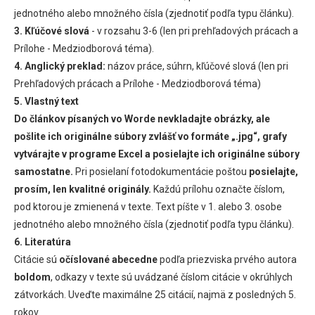
jednotného alebo množného čísla (zjednotiť podľa typu článku).
3. Kľúčové slová
- v rozsahu 3-6 (len pri prehľadových prácach a
Prílohe - Medziodborová téma).
4. Anglický preklad:
názov práce, súhrn, kľúčové slová (len pri
Prehľadových prácach a Prílohe - Medziodborová téma)
5. Vlastný text
Do článkov písaných vo Worde nevkladajte obrázky, ale
pošlite ich originálne súbory zvlášť vo formáte „.jpg“, grafy
vytvárajte v programe Excel a posielajte ich originálne súbory
samostatne.
Pri posielaní fotodokumentácie poštou
posielajte,
prosím, len kvalitné originály.
Každú prílohu označte číslom,
pod ktorou je zmienená v texte. Text píšte v 1. alebo 3. osobe
jednotného alebo množného čísla (zjednotiť podľa typu článku).
6. Literatúra
Citácie sú
očíslované abecedne
podľa priezviska prvého autora
boldom
, odkazy v texte sú uvádzané číslom citácie v okrúhlych
zátvorkách. Uveďte maximálne 25 citácií, najmä z posledných 5.
rokov.