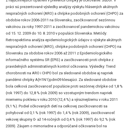
z najúčinnejších opatrení v prevencii chrípky je očkovanie. Súbor: V
práci sú prezentované výsledky analýzy výskytu hlásených akútnych
respiračných ochorení (ARO) a chrípke podobných ochorení (CHPO) za
obdobie rokov 2006-2011 na Slovensku, zaočkovanosť sezónnou
vakcínou za roky 1997-2011 a zaočkovanosť pandemickou vakcínou
od 15. 12. 2009 do 10. 8. 2010 v populácii Slovenska. Metódy:
Retrospektívna analýza epidemiologických údajov o výskyte akútnych
respiračných ochorení (ARO), chrípke podobných ochorení (CHPO) na
Slovensku za obdobie rokov 2006 až 2011 z Epidemiologického
informačného systému SR (EPIS) a zaočkovanosti proti chrípke z
pravidelných administratívnych kontrol očkovania. Výsledky: Trend
chorobnosti na ARO i CHPO bol za sledované obdobie aj napriek
pandémii chrípky A(H1N1)pdm09 klesajúci. Za sledované obdobie
bola celková zaočkovanosť populácie proti sezónnej chrípke od 1,8 %
(rok 1997) do 12,8 % (rok 2009) so vzostupným trendom napriek
miernemu poklesu v roku 2010 (12,4 %) a výraznejšiemu v roku 2011
(9,1 %). Podiel očkovaných detí na celkovej zaočkovanosti sa
pohyboval od 0,1 % (rok 1997) do 1,4 % (rok 2009), zaočkovanosť
vekovej skupiny 0- až 14-ročných od 0,4 % (rok 1997) do 9,2 % (rok
2009). Záujem o mimoriadne a odporúčané očkovanie bol na