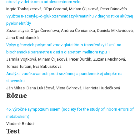
obezity v detskom a adolescentnom veku
Ingrid Tonhajzerová, Oľga Chromá, Miriam Čiljaková, Peter Bánovčín
Využitie n-acetyl-β-d-glukozaminidázy/kreatinínu v diagnostike akútnej
pyelonefritídy
Zuzana Lysá, Oľga Červeňová, Andrea Černianska, Daniela Miklovičová,
Jana Kostolanská
Vplyv génových polymorfizmov glutatión-s-transferázy t1/m1 na
biochemické parametre u detí s diabetom mellitom typu 1
Jarmila Vojtková, Miriam Čiljaková, Peter Ďurdík, Zuzana Michnová,
Tomáš Turčan, Eva Babušíková
Analýza zaočkovanosti proti sezónnej a pandemickej chrípke na
slovensku
Ján Mikas, Dana Lukáčová, Viera Švihrová, Henrieta Hudečková
Rôzne
46. výročné sympózium ssiem (society for the study of inborn errors of
metabolism)
Vladimír Bzdúch
Test