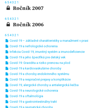
6
5
4
3
2
1
Ročník 2007
6
5
4
3
2
1
Ročník 2006
6
5
4
3
2
1
Covid-19 – základné charakteristiky a manažment v praxi
Covid-19 a nefrologické ochorenia
Infekcia Covid-19, imunitný systém a imunodeficiencie
Covid-19 a jeho špecifiká pre detský vek
Covid-19: Gravidita a riziko prenosu na plod
Covid-19 a kardiovaskulárne choroby
Covid-19 a choroby endokrinného systému
Covid-19 a respiračné prejavy a komplikácie
Covid-19, alergické choroby a antialergická liečba
Covid-19 a neurologické ochorenia
Covid-19 a oftalmológia
Covid-19 a gastrointestinálny trakt
Covid-19 a reumatické choroby