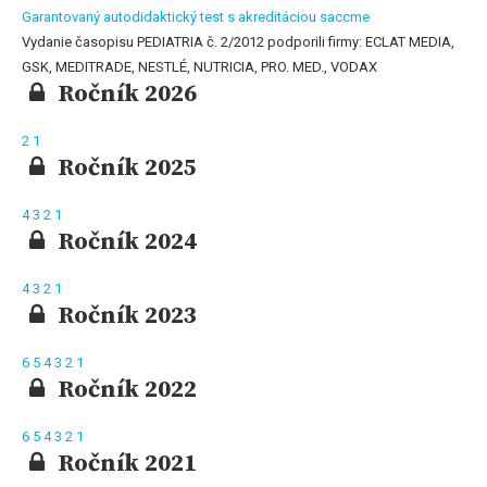
Garantovaný autodidaktický test s akreditáciou saccme
Vydanie časopisu PEDIATRIA č. 2/2012 podporili firmy: ECLAT MEDIA,
GSK, MEDITRADE, NESTLÉ, NUTRICIA, PRO. MED., VODAX
Ročník 2026
2
1
Ročník 2025
4
3
2
1
Ročník 2024
4
3
2
1
Ročník 2023
6
5
4
3
2
1
Ročník 2022
6
5
4
3
2
1
Ročník 2021