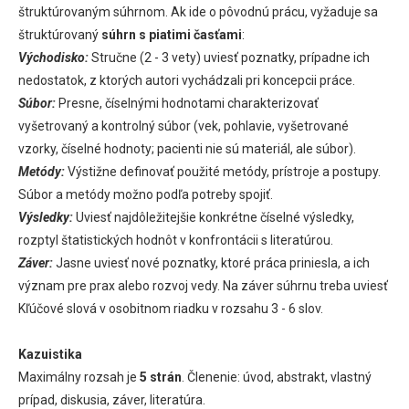
štruktúrovaným súhrnom. Ak ide o pôvodnú prácu, vyžaduje sa
štruktúrovaný
súhrn s piatimi časťami
:
Východisko:
Stručne (2 - 3 vety) uviesť poznatky, prípadne ich
nedostatok, z ktorých autori vychádzali pri koncepcii práce.
Súbor:
Presne, číselnými hodnotami charakterizovať
vyšetrovaný a kontrolný súbor (vek, pohlavie, vyšetrované
vzorky, číselné hodnoty; pacienti nie sú materiál, ale súbor).
Metódy:
Výstižne definovať použité metódy, prístroje a postupy.
Súbor a metódy možno podľa potreby spojiť.
Výsledky:
Uviesť najdôležitejšie konkrétne číselné výsledky,
rozptyl štatistických hodnôt v konfrontácii s literatúrou.
Záver:
Jasne uviesť nové poznatky, ktoré práca priniesla, a ich
význam pre prax alebo rozvoj vedy. Na záver súhrnu treba uviesť
Kľúčové slová v osobitnom riadku v rozsahu 3 - 6 slov.
Kazuistika
Maximálny rozsah je
5 strán
. Členenie: úvod, abstrakt, vlastný
prípad, diskusia, záver, literatúra.