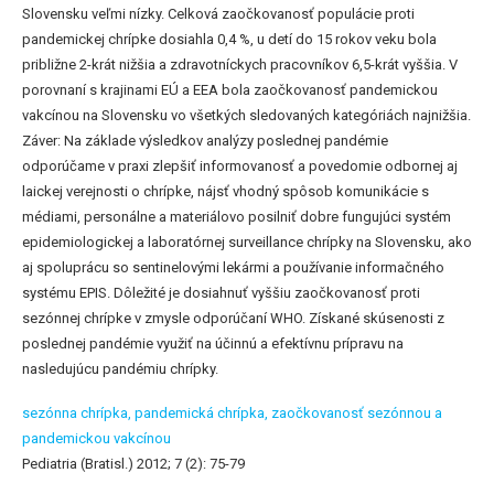
Slovensku veľmi nízky. Celková zaočkovanosť populácie proti
pandemickej chrípke dosiahla 0,4 %, u detí do 15 rokov veku bola
približne 2-krát nižšia a zdravotníckych pracovníkov 6,5-krát vyššia. V
porovnaní s krajinami EÚ a EEA bola zaočkovanosť pandemickou
vakcínou na Slovensku vo všetkých sledovaných kategóriách najnižšia.
Záver: Na základe výsledkov analýzy poslednej pandémie
odporúčame v praxi zlepšiť informovanosť a povedomie odbornej aj
laickej verejnosti o chrípke, nájsť vhodný spôsob komunikácie s
médiami, personálne a materiálovo posilniť dobre fungujúci systém
epidemiologickej a laboratórnej surveillance chrípky na Slovensku, ako
aj spoluprácu so sentinelovými lekármi a používanie informačného
systému EPIS. Dôležité je dosiahnuť vyššiu zaočkovanosť proti
sezónnej chrípke v zmysle odporúčaní WHO. Získané skúsenosti z
poslednej pandémie využiť na účinnú a efektívnu prípravu na
nasledujúcu pandémiu chrípky.
sezónna chrípka,
pandemická chrípka,
zaočkovanosť sezónnou a
pandemickou vakcínou
Pediatria (Bratisl.) 2012; 7 (2): 75-79