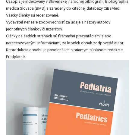
Časopis je indexovaný v Slovenskej národnej bibliografii, Bibliographia
medica Slovaca (BMS) a zaradený do citačnej databázy CiBaMed.
Všetky články sú recenzované.
Vydavateľ nenesie zodpovednosť za údaje a názory autorov
jednotlivých článkov či inzerátov.
Články na šedých stranách sú firemnými prezentáciami alebo
nerecenzovanými informáciami, za ktorých obsah zodpovedá autor.
Reprodukcia obsahu je povolená len s priamym súhlasom redakcie.
Predplatné