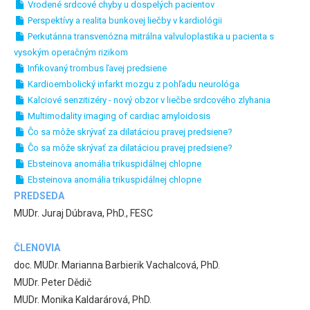
Vrodené srdcové chyby u dospelých pacientov
Perspektívy a realita bunkovej liečby v kardiológii
Perkutánna transvenózna mitrálna valvuloplastika u pacienta s
vysokým operačným rizikom
Infikovaný trombus ľavej predsiene
Kardioembolický infarkt mozgu z pohľadu neurológa
Kalciové senzitizéry - nový obzor v liečbe srdcového zlyhania
Multimodality imaging of cardiac amyloidosis
Čo sa môže skrývať za dilatáciou pravej predsiene?
Čo sa môže skrývať za dilatáciou pravej predsiene?
Ebsteinova anomália trikuspidálnej chlopne
Ebsteinova anomália trikuspidálnej chlopne
PREDSEDA
MUDr. Juraj Dúbrava, PhD., FESC
ČLENOVIA
doc. MUDr. Marianna Barbierik Vachalcová, PhD.
MUDr. Peter Dědič
MUDr. Monika Kaldarárová, PhD.