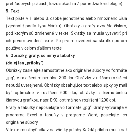
prehľadových prácach, kazuistikách a Z pomedzia kardiológie)
5. Text
Text píšte v 1. alebo 3. osobe jednotného alebo množného čísla
(zjednotiť podľa typu článku). Obrázky a grafy označte číslom,
pod ktorým sú zmienené v texte. Skratky sa musia vysvetliť pri
ich prvom uvedení texte. Po prvom uvedení sa skratka potom
používa v celom ďalšom texte.
6. Obrázky, grafy, schémy a tabuľky
(ďalej len „prílohy“)
Obrázky zasielajte samostatne ako originálne súbory vo formáte
„jpg“, v rozlíšení minimálne 300 dpi. Obrázky v nižšom rozlíšení
nebudú uverejnené. Obrázky obsahujúce text alebo šípky by mali
byť optimálne v rozlíšení 600 dpi, obrázky s čierno-bielou
čiarovou grafikou, napr. EKG, optimálne v rozlíšení 1200 dpi.
Grafy a tabuľky neposielajte vo formáte „jpg“. Grafy vytvárajte v
programe Excel a tabuľky v programe Word, posielajte ich
originálne súbory.
V texte musí byť odkaz na všetky prílohy. Každá príloha musí mať