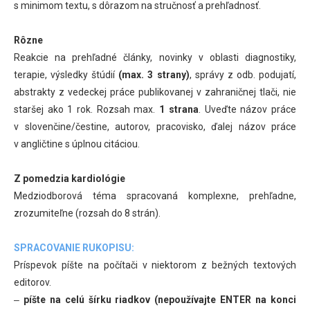
s minimom textu, s dôrazom na stručnosť a prehľadnosť.
Rôzne
Reakcie na prehľadné články, novinky v oblasti diagnostiky,
terapie, výsledky štúdií
(max. 3 strany)
, správy z odb. podujatí,
abstrakty z vedeckej práce publikovanej v zahraničnej tlači, nie
staršej ako 1 rok. Rozsah max.
1 strana
. Uveďte názov práce
v slovenčine/čestine, autorov, pracovisko, ďalej názov práce
v angličtine s úplnou citáciou.
Z pomedzia kardiológie
Medziodborová téma spracovaná komplexne, prehľadne,
zrozumiteľne (rozsah do 8 strán).
SPRACOVANIE RUKOPISU:
Príspevok píšte na počítači v niektorom z bežných textových
editorov.
‒
píšte na celú šírku riadkov (nepoužívajte ENTER na konci