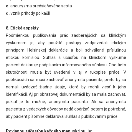
c.
aneuryzma predsieňového septa
d.
vznik príhody po kašli
8. Etické aspekty
Podmienkou publikovania prác zaoberajúcich sa klinickým
výskumom je, aby použité postupy zodpovedali etickým
princípom Helsinskej deklarácie a boli schválené príslušnou
etickou komisiou. Súhlas s účasťou na klinickom výskume
pacient deklaruje podpísaním informovaného súhlasu. Obe tieto
skutočnosti musia byť uvedené v aj v rukopise práce. V
publikáciách sa musí zachovať anonymita pacienta, preto by sa
nemali uvádzať žiadne údaje, ktoré by mohli viesť k jeho
identifikácii. Aj pri obrazovej dokumentácii by sa mala zachovať,
pokiaľ je to možné, anonymita pacienta. Ak sa anonymita
pacienta z vedeckých dôvodov nedá dodržať, potom je potrebné,
aby pacient písomne deklaroval súhlas s publikovaním práce.
Povinnou súčasťou každého manuskriptu je: