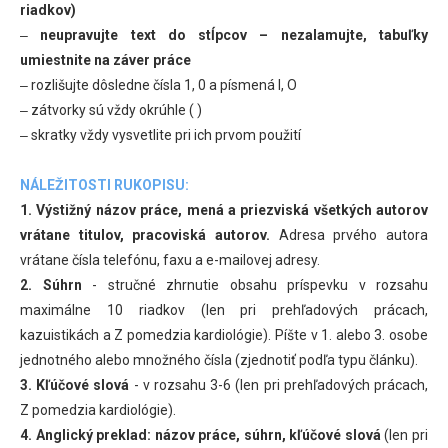
riadkov)
‒
neupravujte text do stĺpcov – nezalamujte, tabuľky
umiestnite na záver práce
‒ rozlišujte dôsledne čísla 1, 0 a písmená l, O
‒ zátvorky sú vždy okrúhle ( )
‒ skratky vždy vysvetlite pri ich prvom použití
NÁLEŽITOSTI RUKOPISU:
1. Výstižný názov práce, mená a priezviská všetkých autorov
vrátane titulov, pracoviská autorov.
Adresa prvého autora
vrátane čísla telefónu, faxu a e-mailovej adresy.
2. Súhrn
- stručné zhrnutie obsahu príspevku v rozsahu
maximálne 10 riadkov (len pri prehľadových prácach,
kazuistikách a Z pomedzia kardiológie). Píšte v 1. alebo 3. osobe
jednotného alebo množného čísla (zjednotiť podľa typu článku).
3. Kľúčové slová
- v rozsahu 3-6 (len pri prehľadových prácach,
Z pomedzia kardiológie).
4. Anglický preklad: názov práce, súhrn, kľúčové slová
(len pri