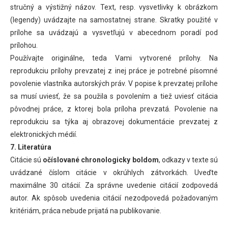
stručný a výstižný názov. Text, resp. vysvetlivky k obrázkom
(legendy) uvádzajte na samostatnej strane. Skratky použité v
prílohe sa uvádzajú a vysvetľujú v abecednom poradí pod
prílohou.
Používajte originálne, teda Vami vytvorené prílohy. Na
reprodukciu prílohy prevzatej z inej práce je potrebné písomné
povolenie vlastníka autorských práv. V popise k prevzatej prílohe
sa musí uviesť, že sa použila s povolením a tiež uviesť citácia
pôvodnej práce, z ktorej bola príloha prevzatá. Povolenie na
reprodukciu sa týka aj obrazovej dokumentácie prevzatej z
elektronických médií.
7. Literatúra
Citácie sú
očíslované chronologicky boldom
, odkazy v texte sú
uvádzané číslom citácie v okrúhlych zátvorkách. Uveďte
maximálne 30 citácií. Za správne uvedenie citácií zodpovedá
autor. Ak spôsob uvedenia citácií nezodpovedá požadovaným
kritériám, práca nebude prijatá na publikovanie.