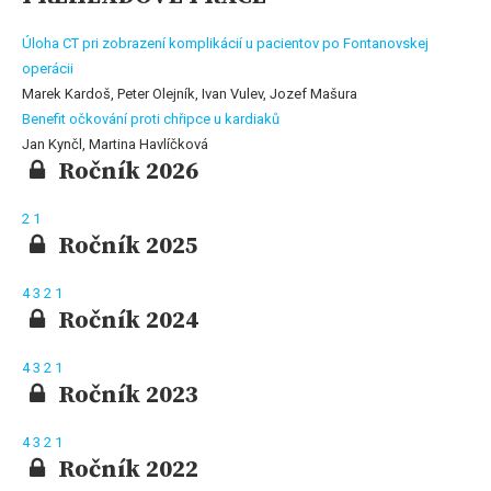
Úloha CT pri zobrazení komplikácií u pacientov po Fontanovskej
operácii
Marek Kardoš, Peter Olejník, Ivan Vulev, Jozef Mašura
Benefit očkování proti chřipce u kardiaků
Jan Kynčl, Martina Havlíčková
Ročník 2026
2
1
Ročník 2025
4
3
2
1
Ročník 2024
4
3
2
1
Ročník 2023
4
3
2
1
Ročník 2022