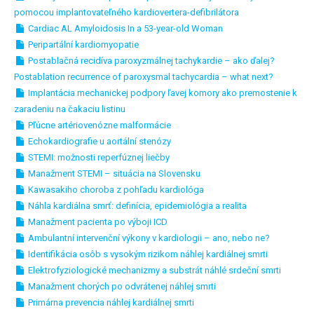
pomocou implantovateľného kardiovertera-defibrilátora
Cardiac AL Amyloidosis In a 53-year-old Woman
Peripartální kardiomyopatie
Postablačná recidíva paroxyzmálnej tachykardie – ako ďalej?
Postablation recurrence of paroxysmal tachycardia – what next?
Implantácia mechanickej podpory ľavej komory ako premostenie k
zaradeniu na čakaciu listinu
Pľúcne artériovenózne malformácie
Echokardiografie u aortální stenózy
STEMI: možnosti reperfúznej liečby
Manažment STEMI – situácia na Slovensku
Kawasakiho choroba z pohľadu kardiológa
Náhla kardiálna smrť: definícia, epidemiológia a realita
Manažment pacienta po výboji ICD
Ambulantní intervenční výkony v kardiologii – ano, nebo ne?
Identifikácia osôb s vysokým rizikom náhlej kardiálnej smrti
Elektrofyziologické mechanizmy a substrát náhlé srdeční smrti
Manažment chorých po odvrátenej náhlej smrti
Primárna prevencia náhlej kardiálnej smrti