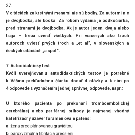
27.
V citáciách za krstnými menami nie sú bodky. Za autormi nie
je dvojbodka, ale bodka. Za rokom vydania je bodkočiarka,
pred stranami je dvojbodka. Ak je autor jeden, dvaja alebo
traja – treba uviesť všetkých. Pri viacerých ako troch
autoroch uviesť prvých troch a „et al”, v slovenských a
českých citáciách „a spol.”.
7. Autodidaktický test
Kvôli uverejňovaniu autodidaktických testov je potrebné
k Vášmu prehľadnému článku dodať 4 otázky a k nim po
4 odpovede s vyznačením jednej správnej odpovede, napr.:
U ktorého pacienta po prekonaní tromboembolickej
cerebrálnej alebo periférnej príhody je najmenej vhodný
katetrizačný uzáver foramen ovale patens:
a.
žena pred plánovanou graviditou
b.
paroxyzmálna fibrilácia predsiení