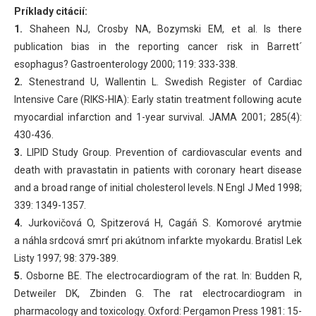
Príklady citácií:
1.
Shaheen NJ, Crosby NA, Bozymski EM, et al. Is there
publication bias in the reporting cancer risk in Barrett´
esophagus? Gastroenterology 2000; 119: 333-338.
2.
Stenestrand U, Wallentin L. Swedish Register of Cardiac
Intensive Care (RIKS-HIA): Early statin treatment following acute
myocardial infarction and 1-year survival. JAMA 2001; 285(4):
430-436.
3.
LIPID Study Group. Prevention of cardiovascular events and
death with pravastatin in patients with coronary heart disease
and a broad range of initial cholesterol levels. N Engl J Med 1998;
339: 1349-1357.
4.
Jurkovičová O, Spitzerová H, Cagáň S. Komorové arytmie
a náhla srdcová smrť pri akútnom infarkte myokardu. Bratisl Lek
Listy 1997; 98: 379-389.
5.
Osborne BE. The electrocardiogram of the rat. In: Budden R,
Detweiler DK, Zbinden G. The rat electrocardiogram in
pharmacology and toxicology. Oxford: Pergamon Press 1981: 15-