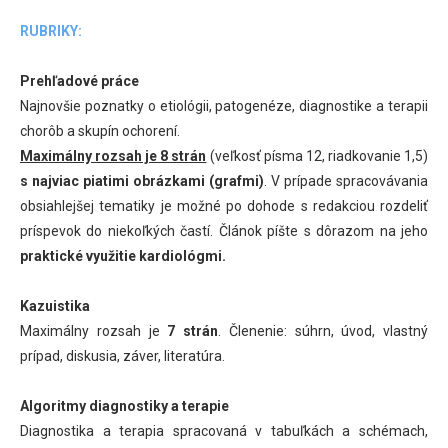
RUBRIKY:
Prehľadové práce
Najnovšie poznatky o etiológii, patogenéze, diagnostike a terapii
chorôb a skupín ochorení.
Maximálny rozsah je 8 strán
(veľkosť písma 12, riadkovanie 1,5)
s najviac piatimi obrázkami (grafmi)
. V prípade spracovávania
obsiahlejšej tematiky je možné po dohode s redakciou rozdeliť
príspevok do niekoľkých častí. Článok píšte s dôrazom na jeho
praktické využitie kardiológmi.
Kazuistika
Maximálny rozsah je
7 strán
. Členenie: súhrn, úvod, vlastný
prípad, diskusia, záver, literatúra.
Algoritmy diagnostiky a terapie
Diagnostika a terapia spracovaná v tabuľkách a schémach,