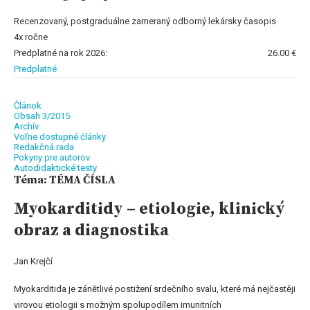
Recenzovaný, postgraduálne zameraný odborný lekársky časopis
4x ročne
Predplatné na rok 2026:
26.00 €
Predplatné
Článok
Obsah 3/2015
Archív
Voľne dostupné články
Redakčná rada
Pokyny pre autorov
Autodidaktické testy
Téma: TÉMA ČÍSLA
Myokarditidy – etiologie, klinický
obraz a diagnostika
Jan Krejčí
Myokarditida je zánětlivé postižení srdečního svalu, které má nejčastěji
virovou etiologii s možným spolupodílem imunitních