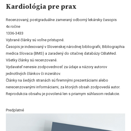
Kardiológia pre prax
Recenzovaný, postgraduálne zameraný odborný lekársky časopis
4x ročne
1336-3433
Vybrané články sú voľne prístupné.
Časopis je indexovaný v Slovenskej národnej bibliografii, Bibliographia
medica Slovaca (BMS) a zaradený do citačnej databázy CiBaMed.
Všetky články sú recenzované.
Vydavateľ nenesie zodpovednosť za údaje a názory autorov
jednotlivých článkov či inzerátov.
Články na šedých stranách sú firemnými prezentáciami alebo
nerecenzovanými informáciami, za ktorých obsah zodpovedá autor.
Reprodukcia obsahu je povolená len s priamym súhlasom redakcie.
Predplatné