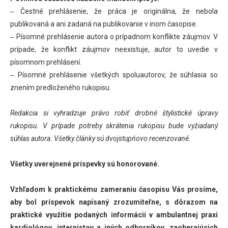
‒ Čestné prehlásenie, že práca je originálna, že nebola
publikovaná a ani zadaná na publikovanie v inom časopise.
‒ Písomné prehlásenie autora o prípadnom konflikte záujmov. V
prípade, že konflikt záujmov neexistuje, autor to uvedie v
písomnom prehlásení.
‒ Písomné prehlásenie všetkých spoluautorov, že súhlasia so
znením predloženého rukopisu.
Redakcia si vyhradzuje právo robiť drobné štylistické úpravy
rukopisu. V prípade potreby skrátenia rukopisu bude vyžiadaný
súhlas autora. Všetky články sú dvojstupňovo recenzované.
Všetky uverejnené príspevky sú honorované.
Vzhľadom k praktickému zameraniu časopisu Vás prosíme,
aby bol príspevok napísaný zrozumiteľne, s dôrazom na
praktické využitie podaných informácií v ambulantnej praxi
kardiológov, internistov a iných odborníkov, zaoberajúcich