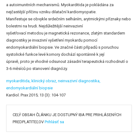
a autoimunitních mechanismů. Myokarditida je pokládána za
nejčastější příčinu vzniku dilatační kardiomyopatie.
Manifestuje se obvykle srdečním selháním, arytmickými příznaky nebo
bolestmi na hrudi. Nejdůležitější neinvazivní
vyšetřovací metodou je magnetická rezonance, zlatým standardem
diagnostiky je invazivní vyšetření myokardu pomocí
endomyokardiální biopsie. Ve značné části případů s poruchou
systolické funkce levé komory dochází spontánně k její
úpravě, proto je vhodné odsunout zásadní terapeutická rozhodnutí o
3-6 měsíců po stanovení diagnózy.
myokarditida,
klinický obraz,
neinvazivní diagnostika,
endomyokardiální biopsie
Kardiol. Prax 2015; 13 (3): 104-107
CELÝ OBSAH ČLÁNKU JE DOSTUPNÝ IBA PRE PRIHLÁSENÝCH
PREDPLATITEĽOV
Prihlásiť sa