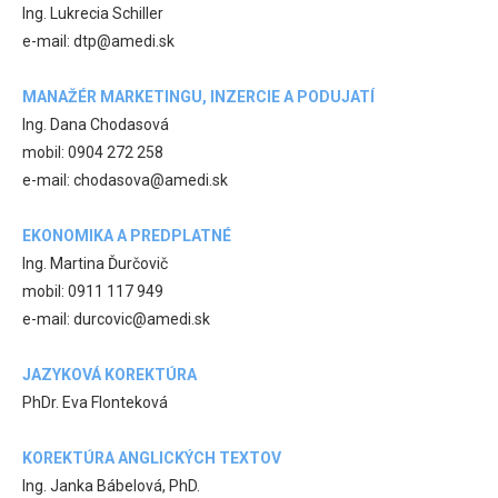
Ing. Lukrecia Schiller
e-mail: dtp@amedi.sk
MANAŽÉR MARKETINGU, INZERCIE A PODUJATÍ
Ing. Dana Chodasová
mobil: 0904 272 258
e-mail: chodasova@amedi.sk
EKONOMIKA A PREDPLATNÉ
Ing. Martina Ďurčovič
mobil: 0911 117 949
e-mail: durcovic@amedi.sk
JAZYKOVÁ KOREKTÚRA
PhDr. Eva Flonteková
KOREKTÚRA ANGLICKÝCH TEXTOV
Ing. Janka Bábelová, PhD.