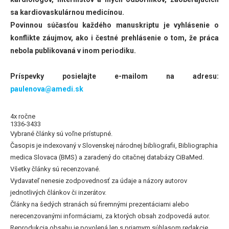
sa kardiovaskulárnou medicínou.
Povinnou súčasťou každého manuskriptu je vyhlásenie o
konflikte záujmov, ako i čestné prehlásenie o tom, že práca
nebola publikovaná v inom periodiku.
Príspevky posielajte e-mailom na adresu:
paulenova@amedi.sk
4x ročne
1336-3433
Vybrané články sú voľne prístupné.
Časopis je indexovaný v Slovenskej národnej bibliografii, Bibliographia
medica Slovaca (BMS) a zaradený do citačnej databázy CiBaMed.
Všetky články sú recenzované.
Vydavateľ nenesie zodpovednosť za údaje a názory autorov
jednotlivých článkov či inzerátov.
Články na šedých stranách sú firemnými prezentáciami alebo
nerecenzovanými informáciami, za ktorých obsah zodpovedá autor.
Reprodukcia obsahu je povolená len s priamym súhlasom redakcie.