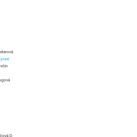
usterová
 praxi
ovčin
Bugová
ičová D.