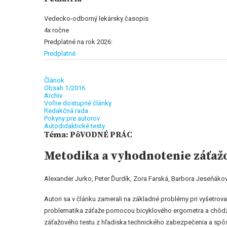
Vedecko-odborný lekársky časopis
4x ročne
Predplatné na rok 2026:
Predplatné
Článok
Obsah 1/2016
Archív
Voľne dostupné články
Redakčná rada
Pokyny pre autorov
Autodidaktické testy
Téma: PôVODNÉ PRÁC
Metodika a vyhodnotenie záťažo
Alexander Jurko, Peter Ďurdík, Zora Farská, Barbora Jeseňákov
Autori sa v článku zamerali na základné problémy pri vyšetrov
problematika záťaže pomocou bicyklového ergometra a chôdz
záťažového testu z hľadiska technického zabezpečenia a spô