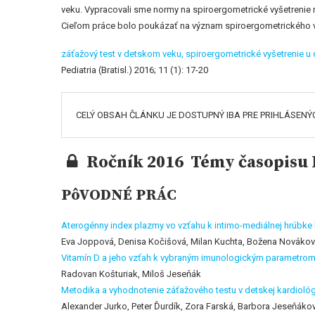
veku. Vypracovali sme normy na spiroergometrické vyšetrenie
Cieľom práce bolo poukázať na význam spiroergometrického vy
záťažový test v detskom veku,
spiroergometrické vyšetrenie u 
Pediatria (Bratisl.) 2016; 11 (1): 17-20
CELÝ OBSAH ČLÁNKU JE DOSTUPNÝ IBA PRE PRIHLÁSENÝ
Ročník 2016 Témy časopisu P
PôVODNÉ PRÁC
Aterogénny index plazmy vo vzťahu k intimo-mediálnej hrúbke 
Eva Joppová, Denisa Kočišová, Milan Kuchta, Božena Nováková
Vitamín D a jeho vzťah k vybraným imunologickým parametro
Radovan Košturiak, Miloš Jeseňák
Metodika a vyhodnotenie záťažového testu v detskej kardiológ
Alexander Jurko, Peter Ďurdík, Zora Farská, Barbora Jeseňákov