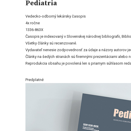
Pediatria
Vedecko-odborný lekársky časopis
4x ročne
1336-863X
Časopis je indexovaný v Slovenskej národnej bibliografii, Bi
Všetky články sú recenzované.
Vydavateľ nenesie zodpovednosť za údaje a názory autorov jedn
Články na šedých stranách sú firemnými prezentáciami alebo 
Reprodukcia obsahu je povolená len s priamym súhlasom reda
Predplatné