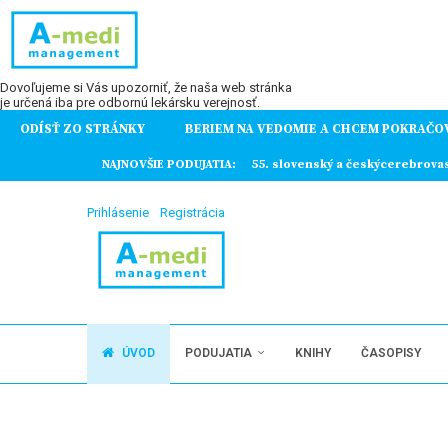
Dovoľujeme si Vás upozorniť, že naša web stránka
je určená iba pre odbornú lekársku verejnosť.
ODÍSŤ ZO STRÁNKY
BERIEM NA VEDOMIE A CHCEM POKRAČO
ochorení
NAJNOVŠIE PODUJATIA:
55. slovenský a českýcerebrova
Prihlásenie
Registrácia
ÚVOD
PODUJATIA
KNIHY
ČASOPISY