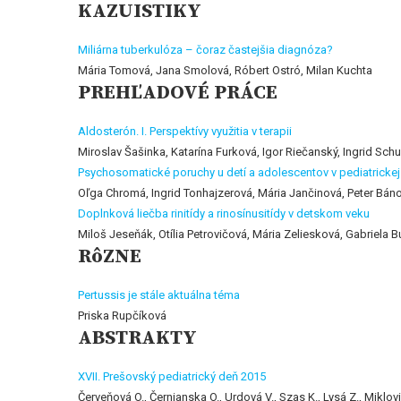
KAZUISTIKY
Miliárna tuberkulóza – čoraz častejšia diagnóza?
Mária Tomová, Jana Smolová, Róbert Ostró, Milan Kuchta
PREHĽADOVÉ PRÁCE
Aldosterón. I. Perspektívy využitia v terapii
Miroslav Šašinka, Katarína Furková, Igor Riečanský, Ingrid Sch
Psychosomatické poruchy u detí a adolescentov v pediatrickej
Oľga Chromá, Ingrid Tonhajzerová, Mária Jančinová, Peter Bán
Doplnková liečba rinitídy a rinosínusitídy v detskom veku
Miloš Jeseňák, Otília Petrovičová, Mária Zeliesková, Gabriela 
RôZNE
Pertussis je stále aktuálna téma
Priska Rupčíková
ABSTRAKTY
XVII. Prešovský pediatrický deň 2015
Červeňová O., Černianska O., Urdová V., Szas K., Lysá Z., Miklov