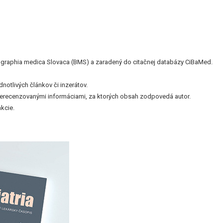
bliographia medica Slovaca (BMS) a zaradený do citačnej databázy CiBaMed.
otlivých článkov či inzerátov.
nerecenzovanými informáciami, za ktorých obsah zodpovedá autor.
kcie.