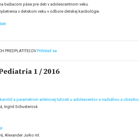
 na bežiacom páse pre deti v adolescentnom veku.
šetrenia v detskom veku v odbore detskej kardiológie.
detí
CH PREDPLATITEĽOV
Prihlásiť sa
ediatria 1 / 2016
karotíd a parametrom artériovej tuhosti u adolescentov s nadváhou a obezito
, Ingrid Schusterová
m
ii
á, Alexander Jurko ml.