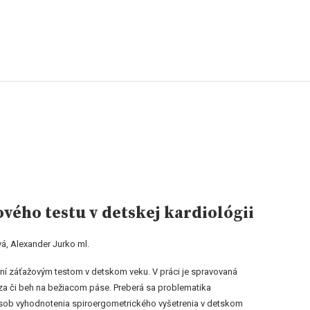
vého testu v detskej kardiológii
á, Alexander Jurko ml.
aní záťažovým testom v detskom veku. V práci je spravovaná
a či beh na bežiacom páse. Preberá sa problematika
sob vyhodnotenia spiroergometrického vyšetrenia v detskom