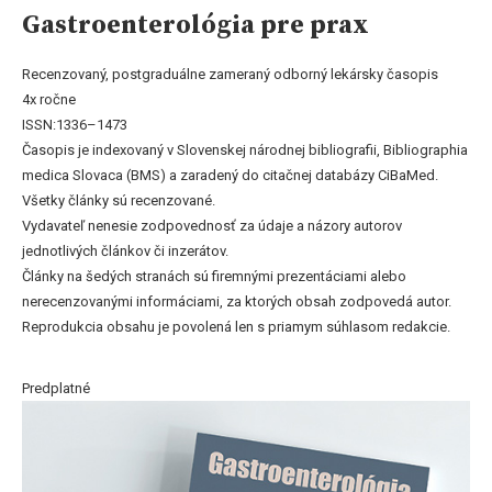
Gastroenterológia pre prax
Recenzovaný, postgraduálne zameraný odborný lekársky časopis
4x ročne
ISSN:1336–1473
Časopis je indexovaný v Slovenskej národnej bibliografii, Bibliographia
medica Slovaca (BMS) a zaradený do citačnej databázy CiBaMed.
Všetky články sú recenzované.
Vydavateľ nenesie zodpovednosť za údaje a názory autorov
jednotlivých článkov či inzerátov.
Články na šedých stranách sú firemnými prezentáciami alebo
nerecenzovanými informáciami, za ktorých obsah zodpovedá autor.
Reprodukcia obsahu je povolená len s priamym súhlasom redakcie.
Predplatné