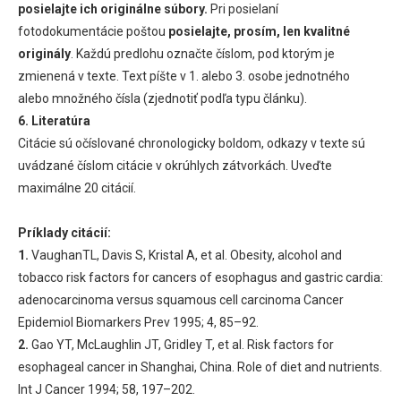
posielajte ich originálne súbory.
Pri posielaní
fotodokumentácie poštou
posielajte, prosím, len kvalitné
originály
. Každú predlohu označte číslom, pod ktorým je
zmienená v texte. Text píšte v 1. alebo 3. osobe jednotného
alebo množného čísla (zjednotiť podľa typu článku).
6. Literatúra
Citácie sú očíslované chronologicky boldom, odkazy v texte sú
uvádzané číslom citácie v okrúhlych zátvorkách. Uveďte
maximálne 20 citácií.
Príklady citácií:
1.
VaughanTL, Davis S, Kristal A, et al. Obesity, alcohol and
tobacco risk factors for cancers of esophagus and gastric cardia:
adenocarcinoma versus squamous cell carcinoma Cancer
Epidemiol Biomarkers Prev 1995; 4, 85–92.
2.
Gao YT, McLaughlin JT, Gridley T, et al. Risk factors for
esophageal cancer in Shanghai, China. Role of diet and nutrients.
Int J Cancer 1994; 58, 197–202.