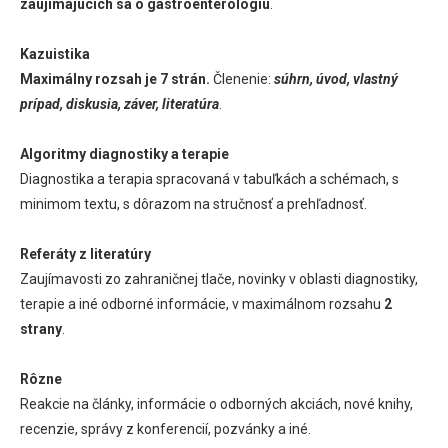
zaujímajúcich sa o gastroenterológiu
.
Kazuistika
Maximálny rozsah je 7 strán.
Členenie:
súhrn, úvod, vlastný
prípad, diskusia, záver, literatúra
.
Algoritmy diagnostiky a terapie
Diagnostika a terapia spracovaná v tabuľkách a schémach, s
minimom textu, s dôrazom na stručnosť a prehľadnosť.
Referáty z literatúry
Zaujímavosti zo zahraničnej tlače, novinky v oblasti diagnostiky,
terapie a iné odborné informácie, v maximálnom rozsahu
2
strany
.
Rôzne
Reakcie na články, informácie o odborných akciách, nové knihy,
recenzie, správy z konferencií, pozvánky a iné.