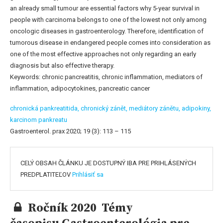
an already small tumour are essential factors why 5-year survival in
people with carcinoma belongs to one of the lowest not only among
oncologic diseases in gastroenterology. Therefore, identification of
tumorous disease in endangered people comes into consideration as
one of the most effective approaches not only regarding an early
diagnosis but also effective therapy.
Keywords: chronic pancreatitis, chronic inflammation, mediators of
inflammation, adipocytokines, pancreatic cancer
chronická pankreatitida,
chronický zánět,
mediátory zánětu,
adipokiny,
karcinom pankreatu
Gastroenterol. prax 2020; 19 (3): 113 – 115
CELÝ OBSAH ČLÁNKU JE DOSTUPNÝ IBA PRE PRIHLÁSENÝCH
PREDPLATITEĽOV
Prihlásiť sa
Ročník 2020 Témy