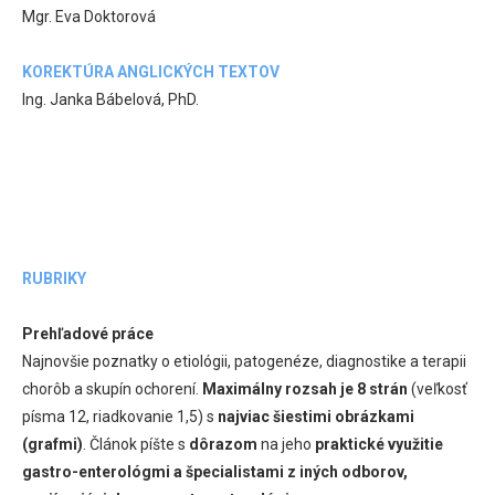
Mgr. Eva Doktorová
KOREKTÚRA ANGLICKÝCH TEXTOV
Ing. Janka Bábelová, PhD.
RUBRIKY
Prehľadové práce
Najnovšie poznatky o etiológii, patogenéze, diagnostike a terapii
chorôb a skupín ochorení.
Maximálny rozsah je 8 strán
(veľkosť
písma 12, riadkovanie 1,5) s
najviac šiestimi obrázkami
(grafmi)
. Článok píšte s
dôrazom
na jeho
praktické využitie
gastro-enterológmi a špecialistami z iných odborov,