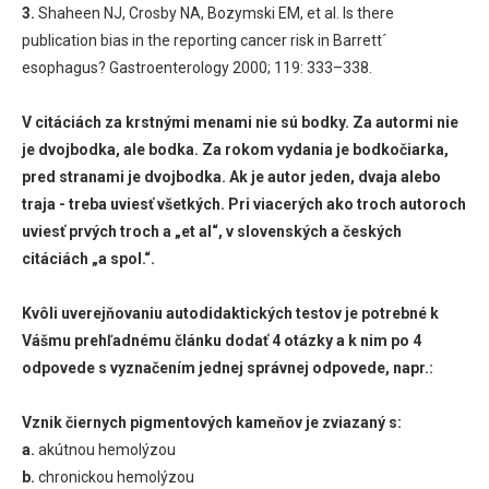
3.
Shaheen NJ, Crosby NA, Bozymski EM, et al. Is there
publication bias in the reporting cancer risk in Barrett´
esophagus? Gastroenterology 2000; 119: 333–338.
V citáciách za krstnými menami nie sú bodky. Za autormi nie
je dvojbodka, ale bodka. Za rokom vydania je bodkočiarka,
pred stranami je dvojbodka. Ak je autor jeden, dvaja alebo
traja - treba uviesť všetkých. Pri viacerých ako troch autoroch
uviesť prvých troch a „et al“, v slovenských a českých
citáciách „a spol.“.
Kvôli uverejňovaniu autodidaktických testov je potrebné k
Vášmu prehľadnému článku dodať 4 otázky a k nim po 4
odpovede s vyznačením jednej správnej odpovede, napr.:
Vznik čiernych pigmentových kameňov je zviazaný s:
a.
akútnou hemolýzou
b.
chronickou hemolýzou