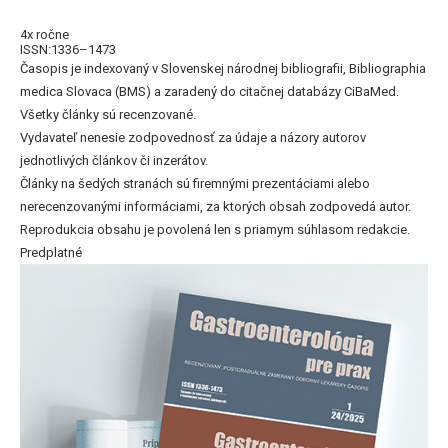
4x ročne
ISSN:1336–1473
Časopis je indexovaný v Slovenskej národnej bibliografii, Bibliographia
medica Slovaca (BMS) a zaradený do citačnej databázy CiBaMed.
Všetky články sú recenzované.
Vydavateľ nenesie zodpovednosť za údaje a názory autorov
jednotlivých článkov či inzerátov.
Články na šedých stranách sú firemnými prezentáciami alebo
nerecenzovanými informáciami, za ktorých obsah zodpovedá autor.
Reprodukcia obsahu je povolená len s priamym súhlasom redakcie.
Predplatné