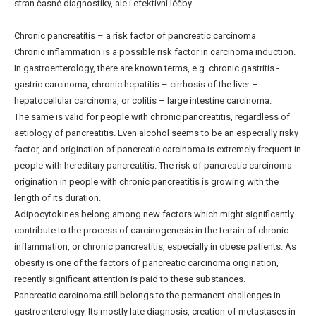
stran časné diagnostiky, ale i efektivní léčby.
Chronic pancreatitis – a risk factor of pancreatic carcinoma
Chronic inflammation is a possible risk factor in carcinoma induction.
In gastroenterology, there are known terms, e.g. chronic gastritis -
gastric carcinoma, chronic hepatitis – cirrhosis of the liver –
hepatocellular carcinoma, or colitis – large intestine carcinoma.
The same is valid for people with chronic pancreatitis, regardless of
aetiology of pancreatitis. Even alcohol seems to be an especially risky
factor, and origination of pancreatic carcinoma is extremely frequent in
people with hereditary pancreatitis. The risk of pancreatic carcinoma
origination in people with chronic pancreatitis is growing with the
length of its duration.
Adipocytokines belong among new factors which might significantly
contribute to the process of carcinogenesis in the terrain of chronic
inflammation, or chronic pancreatitis, especially in obese patients. As
obesity is one of the factors of pancreatic carcinoma origination,
recently significant attention is paid to these substances.
Pancreatic carcinoma still belongs to the permanent challenges in
gastroenterology. Its mostly late diagnosis, creation of metastases in