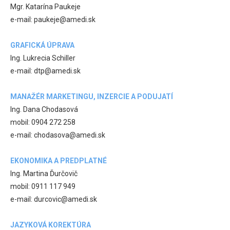
Mgr. Katarína Paukeje
e-mail: paukeje@amedi.sk
GRAFICKÁ ÚPRAVA
Ing. Lukrecia Schiller
e-mail: dtp@amedi.sk
MANAŽÉR MARKETINGU, INZERCIE A PODUJATÍ
Ing. Dana Chodasová
mobil: 0904 272 258
e-mail: chodasova@amedi.sk
EKONOMIKA A PREDPLATNÉ
Ing. Martina Ďurčovič
mobil: 0911 117 949
e-mail: durcovic@amedi.sk
JAZYKOVÁ KOREKTÚRA