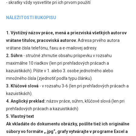
- skratky vždy vysvetlite pri ich prvom použití
NÁLEŽITOSTI RUKOPISU
1. Výstižný názov práce, mená a priezviská všetkých autorov
vrátane titulov, pracoviská autorov.
Adresa prvého autora
vrátane čísla telefónu, faxu a e-mailovej adresy.
2. Súhrn
- stručné zhrnutie obsahu príspevku v rozsahu
maximálne 10 riadkov (len pri prehľadových prácach a
kazuistikách). Píšte v 1. alebo 3. osobe jednotného alebo
množného čísla (zjednotiť podľa typu článku).
3. Kľúčové slová
- v rozsahu 3-6 (len pri prehľadových prácach a
kazuistikách).
4. Anglický preklad:
názov práce, súhrn, kľúčové slová (len pri
prehľadových prácach a kazuistikách)
5. Vlastný text
Ak vkladáte do dokumentu obrázky, pošlite tiež ich originálne
súbory vo formáte „.jpg“, grafy vytvárajte v programe Excel a