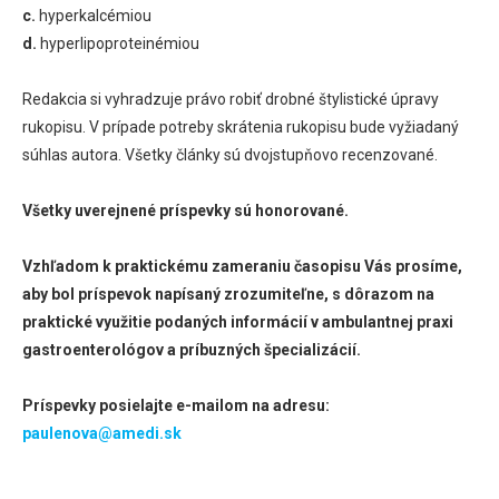
c.
hyperkalcémiou
d.
hyperlipoproteinémiou
Redakcia si vyhradzuje právo robiť drobné štylistické úpravy
rukopisu. V prípade potreby skrátenia rukopisu bude vyžiadaný
súhlas autora. Všetky články sú dvojstupňovo recenzované.
Všetky uverejnené príspevky sú honorované.
Vzhľadom k praktickému zameraniu časopisu Vás prosíme,
aby bol príspevok napísaný zrozumiteľne, s dôrazom na
praktické využitie podaných informácií v ambulantnej praxi
gastroenterológov a príbuzných špecializácií.
Príspevky posielajte e-mailom na adresu:
paulenova@amedi.sk