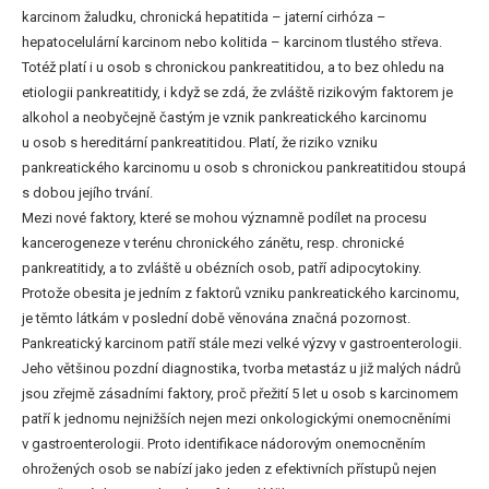
karcinom žaludku, chronická hepatitida – jaterní cirhóza –
hepatocelulární karcinom nebo kolitida – karcinom tlustého střeva.
Totéž platí i u osob s chronickou pankreatitidou, a to bez ohledu na
etiologii pankreatitidy, i když se zdá, že zvláště rizikovým faktorem je
alkohol a neobyčejně častým je vznik pankreatického karcinomu
u osob s hereditární pankreatitidou. Platí, že riziko vzniku
pankreatického karcinomu u osob s chronickou pankreatitidou stoupá
s dobou jejího trvání.
Mezi nové faktory, které se mohou významně podílet na procesu
kancerogeneze v terénu chronického zánětu, resp. chronické
pankreatitidy, a to zvláště u obézních osob, patří adipocytokiny.
Protože obesita je jedním z faktorů vzniku pankreatického karcinomu,
je těmto látkám v poslední době věnována značná pozornost.
Pankreatický karcinom patří stále mezi velké výzvy v gastroenterologii.
Jeho většinou pozdní diagnostika, tvorba metastáz u již malých nádrů
jsou zřejmě zásadními faktory, proč přežití 5 let u osob s karcinomem
patří k jednomu nejnižších nejen mezi onkologickými onemocněními
v gastroenterologii. Proto identifikace nádorovým onemocněním
ohrožených osob se nabízí jako jeden z efektivních přístupů nejen