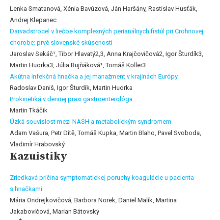
Lenka Smatanová, Xénia Bavúzová, Ján Haršány, Rastislav Husťák,
Andrej Klepanec
Darvadstrocel v liečbe komplexných perianálnych fistúl pri Crohnovej
chorobe: prvé slovenské skúsenosti
Jaroslav Sekáč¹, Tibor Hlavatý2,3, Anna Krajčovičová2, Igor Šturdík3,
Martin Huorka3, Júlia Bujňáková¹, Tomáš Koller3
Akútna infekčná hnačka a jej manažment v krajinách Európy
Radoslav Daniš, Igor Šturdík, Martin Huorka
Prokinetiká v dennej praxi gastroenterológa
Martin Tkáčik
Úzká souvislost mezi NASH a metabolickým syndromem
Adam Vašura, Petr Dítě, Tomáš Kupka, Martin Blaho, Pavel Svoboda,
Vladimír Hrabovský
Kazuistiky
Zriedkavá príčina symptomatickej poruchy koagulácie u pacienta
s hnačkami
Mária Ondrejkovičová, Barbora Norek, Daniel Malík, Martina
Jakabovičová, Marian Bátovský