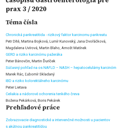
časopisu Gastroenterológia pre
prax 3 / 2020
Téma čísla
Chronická pankreatitida - rizikový faktor karcinomu pankreatu
Petr Dítě, Martina Bojková, Lumír Kunovský, Jana Dvořáčková,
Magdalena Uvírová, Martin Blaho, Arnošt Matínek
GERD a riziko karcinómu pažeráka
Peter Bánovčin, Martin Ďuríček
Súčasný pohľad na os NAFLD – NASH – hepatocelulárny karcinóm
Marek Rác, Ľubomír Skladaný
IBD a riziko kolorektálneho karcinómu
Peter Lietava
Celiakia a nádorové ochorenia tenkého čreva
Božena Pekárková, Boris Pekárek
Prehľadové práce
Zobrazovacie diagnostické a intervenčné možnosti u pacientov
s akútnou pankreatitídou