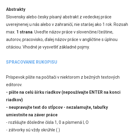
Abstrakty
Slovensky alebo česky písaný abstrakt z vedeckej práce
uverejnenej u nás alebo v zahraničí, nie staršej ako 1 rok. Rozsah
max.
1 strana
. Uveďte názov práce v slovenčine/češtine,
autorov, pracovisko, ďalej názov práce v angličtine s úplnou
citáciou. Vhodné je vysvetliť základné pojmy.
SPRACOVANIE RUKOPISU
Príspevok píšte na počítači v niektorom z bežných textových
editorov.
- píšte na celú šírku riadkov (nepoužívajte ENTER na konci
riadkov)
- neupravujte text do stĺpcov - nezalamujte, tabuľky
umiestnite na záver práce
- rozlišujte dôsledne čísla 1, 0 a písmená l, O
- zátvorky sú vždy okrúhle ( )