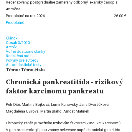
Recenzovaný, postgraduálne zameraný odborný lekársky časopis
4x ročne
Predplatné na rok 2026:
26.00 €
Predplatné
Článok
Obsah 3/2020
Archív
Voľne dostupné články
Redakčná rada
Pokyny pre autorov
Autodidaktické testy
Téma: Téma čísla
Chronická pankreatitida - rizikový
faktor karcinomu pankreatu
Petr Dítě, Martina Bojková, Lumír Kunovský, Jana Dvořáčková,
Magdalena Uvírová, Martin Blaho, Arnošt Matínek
Chronický zánět je možným rizikovým faktorem v indukci karcinomů.
V gastroenterologii jsou známy sekvence např. chronická gastritida –