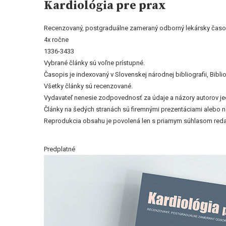
Kardiológia pre prax
Recenzovaný, postgraduálne zameraný odborný lekársky časo
4x ročne
1336-3433
Vybrané články sú voľne prístupné.
Časopis je indexovaný v Slovenskej národnej bibliografii, Bi
Všetky články sú recenzované.
Vydavateľ nenesie zodpovednosť za údaje a názory autorov jedn
Články na šedých stranách sú firemnými prezentáciami alebo 
Reprodukcia obsahu je povolená len s priamym súhlasom reda
Predplatné