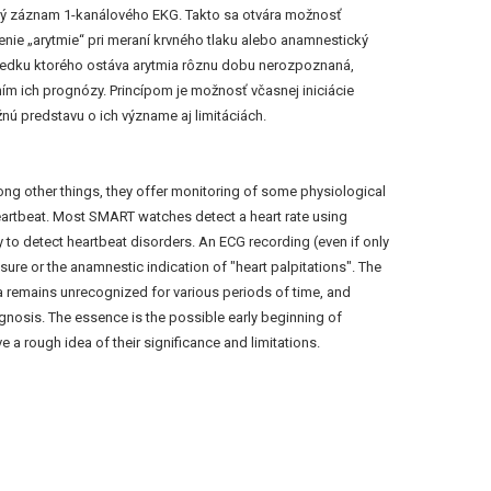
ný záznam 1-kanálového EKG. Takto sa otvára možnosť
nie „arytmie“ pri meraní krvného tlaku alebo anamnestický
sledku ktorého ostáva arytmia rôznu dobu nerozpoznaná,
ním ich prognózy. Princípom je možnosť včasnej iniciácie
nú predstavu o ich význame aj limitáciách.
ng other things, they offer monitoring of some physiological
 heartbeat. Most SMART watches detect a heart rate using
to detect heartbeat disorders. An ECG recording (even if only
sure or the anamnestic indication of "heart palpitations". The
hmia remains unrecognized for various periods of time, and
prognosis. The essence is the possible early beginning of
a rough idea of their significance and limitations.