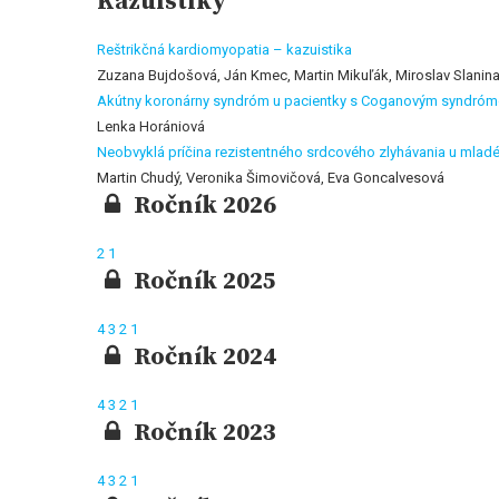
Kazuistiky
Reštrikčná kardiomyopatia – kazuistika
Zuzana Bujdošová, Ján Kmec, Martin Mikuľák, Miroslav Slanin
Akútny koronárny syndróm u pacientky s Coganovým syndró
Lenka Horániová
Neobvyklá príčina rezistentného srdcového zlyhávania u mlad
Martin Chudý, Veronika Šimovičová, Eva Goncalvesová
Ročník 2026
2
1
Ročník 2025
4
3
2
1
Ročník 2024
4
3
2
1
Ročník 2023
4
3
2
1