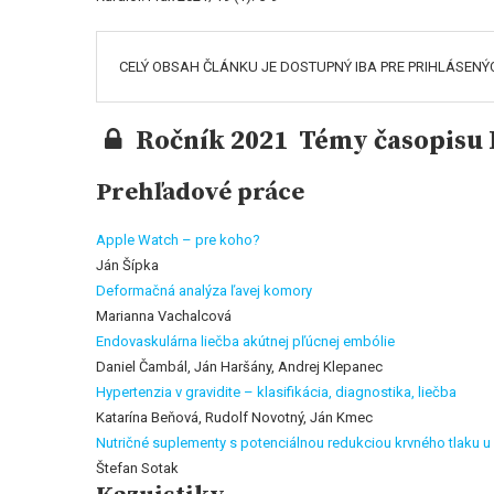
CELÝ OBSAH ČLÁNKU JE DOSTUPNÝ IBA PRE PRIHLÁSENÝ
Ročník 2021 Témy časopisu K
Prehľadové práce
Apple Watch – pre koho?
Ján Šípka
Deformačná analýza ľavej komory
Marianna Vachalcová
Endovaskulárna liečba akútnej pľúcnej embólie
Daniel Čambál, Ján Haršány, Andrej Klepanec
Hypertenzia v gravidite – klasifikácia, diagnostika, liečba
Katarína Beňová, Rudolf Novotný, Ján Kmec
Nutričné suplementy s potenciálnou redukciou krvného tlaku u
Štefan Sotak