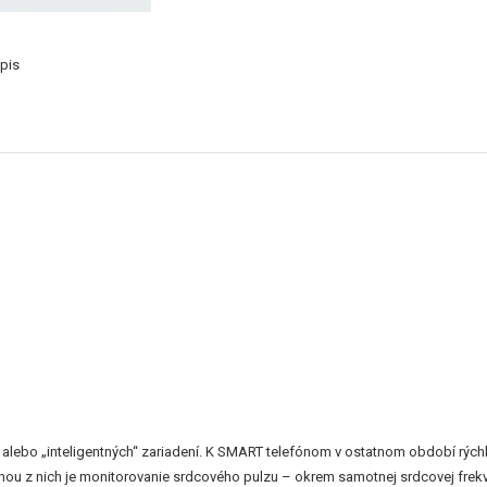
pis
lebo „inteligentných“ zariadení. K SMART telefónom v ostatnom období rých
nou z nich je monitorovanie srdcového pulzu – okrem samotnej srdcovej frek