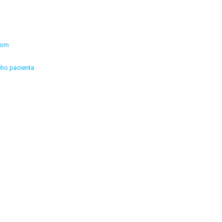
a
mom
ého pacienta