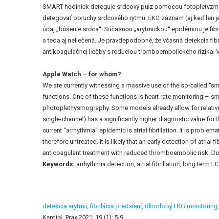
SMART hodiniek deteguje srdcový pulz pomocou fotopletyzmog
detegovať poruchy srdcového rytmu. EKG záznam (aj keď len je
údaj „búšenie srdca“. Súčasnou „arytmickou“ epidémiou je fi
a teda aj neliečená. Je pravdepodobné, že včasná detekcia fib
antikoagulačnej liečby s reduciou tromboembolického rizika. Vz
Apple Watch – for whom?
We are currently witnessing a massive use of the so-called “s
functions. One of these functions is heart rate monitoring – sm
photoplethysmography. Some models already allow for relatively
single-channel) has a significantly higher diagnostic value for
current "arrhythmia" epidemic is atrial fibrillation. It is prob
therefore untreated. It is likely that an early detection of atri
anticoagulant treatment with reduced thromboembolic risk. Due 
Keywords:
arrhythmia detection, atrial fibrillation, long term
detekcia arytmií,
fibrilácia predsiení,
dlhodobý EKG monitoring
Kardiol. Prax 2021; 19 (1): 5-9