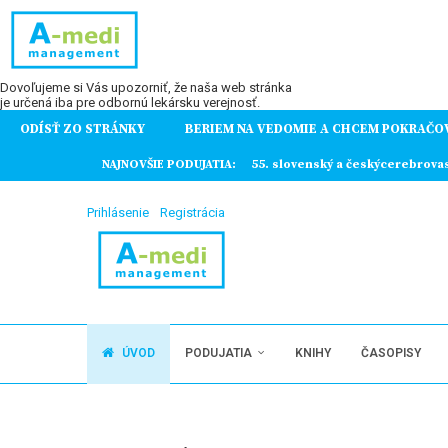
Dovoľujeme si Vás upozorniť, že naša web stránka
je určená iba pre odbornú lekársku verejnosť.
ODÍSŤ ZO STRÁNKY
BERIEM NA VEDOMIE A CHCEM POKRAČO
ochorení
NAJNOVŠIE PODUJATIA:
55. slovenský a českýcerebrova
Prihlásenie
Registrácia
ÚVOD
PODUJATIA
KNIHY
ČASOPISY