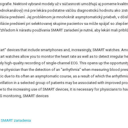
rafie. Niektoré vybrané modely už v súčasnosti umožňujú aj pomerne kvalit
dnokanálový) má pre lekára podstatne väčšiu diagnostickú hodnotu ako ziste
brilácia predsiení. Jej problémom je mnohokrát asymptomatický priebeh, v dô
rilácie predsiení pri selektovanej skupine pacientov sa môže spájať so zlepše
hľadom k nárastu používania SMART zariadení je nutné, aby lekári mali približ
mart” devices that include smartphones and, increasingly, SMART watches. Amo
art watches allow you to monitor the heart rate as well as to detect irregular
 high-quality recording of single-channel ECG. This opens up the opportunity 
 the physician than the detection of an "arrhythmia" when measuring blood pres
lematic due to its often an asymptomatic course, as a result of which the arrhyt
al fibrillation in a selected group of patients may be associated with improved 
to the increasing use of SMART devices, it is necessary for physicians to have 
 ECG monitoring, SMART devices
,
SMART zariadenia