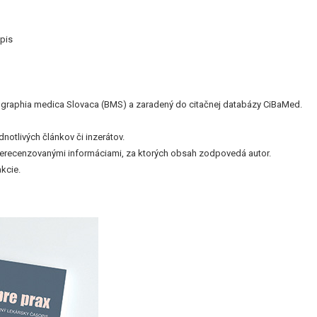
pis
bliographia medica Slovaca (BMS) a zaradený do citačnej databázy CiBaMed.
otlivých článkov či inzerátov.
nerecenzovanými informáciami, za ktorých obsah zodpovedá autor.
kcie.