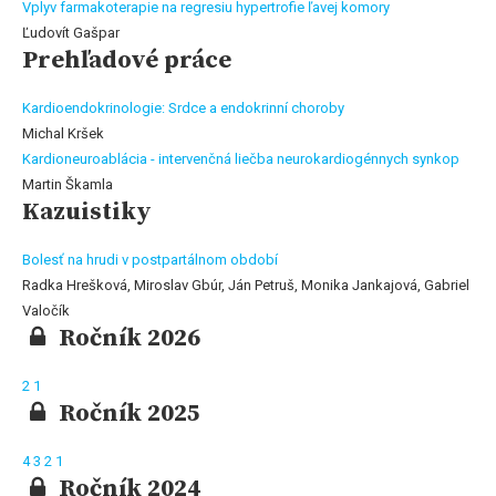
Vplyv farmakoterapie na regresiu hypertrofie ľavej komory
Ľudovít Gašpar
Prehľadové práce
Kardioendokrinologie: Srdce a endokrinní choroby
Michal Kršek
Kardioneuroablácia - intervenčná liečba neurokardiogénnych synkop
Martin Škamla
Kazuistiky
Bolesť na hrudi v postpartálnom období
Radka Hrešková, Miroslav Gbúr, Ján Petruš, Monika Jankajová, Gabriel
Valočík
Ročník 2026
2
1
Ročník 2025
4
3
2
1
Ročník 2024