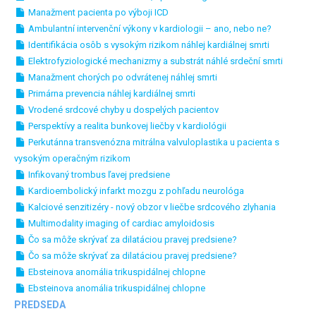
Manažment pacienta po výboji ICD
Ambulantní intervenční výkony v kardiologii – ano, nebo ne?
Identifikácia osôb s vysokým rizikom náhlej kardiálnej smrti
Elektrofyziologické mechanizmy a substrát náhlé srdeční smrti
Manažment chorých po odvrátenej náhlej smrti
Primárna prevencia náhlej kardiálnej smrti
Vrodené srdcové chyby u dospelých pacientov
Perspektívy a realita bunkovej liečby v kardiológii
Perkutánna transvenózna mitrálna valvuloplastika u pacienta s
vysokým operačným rizikom
Infikovaný trombus ľavej predsiene
Kardioembolický infarkt mozgu z pohľadu neurológa
Kalciové senzitizéry - nový obzor v liečbe srdcového zlyhania
Multimodality imaging of cardiac amyloidosis
Čo sa môže skrývať za dilatáciou pravej predsiene?
Čo sa môže skrývať za dilatáciou pravej predsiene?
Ebsteinova anomália trikuspidálnej chlopne
Ebsteinova anomália trikuspidálnej chlopne
PREDSEDA