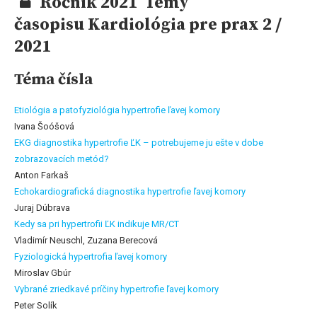
Ročník 2021 Témy
časopisu Kardiológia pre prax 2 /
2021
Téma čísla
Etiológia a patofyziológia hypertrofie ľavej komory
Ivana Šoóšová
EKG diagnostika hypertrofie ĽK – potrebujeme ju ešte v dobe
zobrazovacích metód?
Anton Farkaš
Echokardiografická diagnostika hypertrofie ľavej komory
Juraj Dúbrava
Kedy sa pri hypertrofii ĽK indikuje MR/CT
Vladimír Neuschl, Zuzana Berecová
Fyziologická hypertrofia ľavej komory
Miroslav Gbúr
Vybrané zriedkavé príčiny hypertrofie ľavej komory
Peter Solík