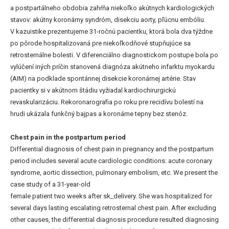
a postpartálneho obdobia zahŕňa niekoľko akútnych kardiologických
stavov: akútny koronárny syndróm, disekciu aorty, pľúcnu embóliu.
V kazuistike prezentujeme 31-ročnú pacientku, ktorá bola dva týždne
po pôrode hospitalizovaná pre niekoľkodňové stupňujúce sa
retrosternálne bolesti. V diferenciálno diagnostickom postupe bola po
vylúčení iných príčin stanovená diagnóza akútneho infarktu myokardu
(AIM) na podklade spontánnej disekcie koronárnej artérie. Stav
pacientky si v akútnom štádiu vyžiadal kardiochirurgickú
revaskularizáciu. Rekoronarografia po roku pre recidívu bolestí na
hrudi ukázala funkčný bajpas a koronárne tepny bez stenóz.
Chest pain in the postpartum period
Differential diagnosis of chest pain in pregnancy and the postpartum
period includes several acute cardiologic conditions: acute coronary
syndrome, aortic dissection, pulmonary embolism, etc. We present the
case study of a 31-year-old
female patient two weeks after sk_delivery. She was hospitalized for
several days lasting escalating retrosternal chest pain. After excluding
other causes, the differential diagnosis procedure resulted diagnosing