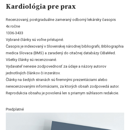
Kardiológia pre prax
Recenzovaný, postgraduálne zameraný odborný lekársky časopis
4x ročne
1336-3433
Vybrané články sú voľne prístupné.
Časopis je indexovaný v Slovenskej národnej bibliografii, Bibliographia
medica Slovaca (BMS) a zaradený do citačnej databázy CiBaMed.
Všetky články sú recenzované.
Vydavateľ nenesie zodpovednosť za údaje a názory autorov
jednotlivých článkov či inzerátov.
Články na šedých stranách sú firemnými prezentáciami alebo
nerecenzovanými informáciami, za ktorých obsah zodpovedá autor.
Reprodukcia obsahu je povolená len s priamym súhlasom redakcie.
Predplatné