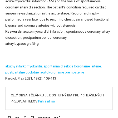
acute myocardial infarction (AMI) on the basis of spontaneous
coronary artery dissection. The patient’s condition required cardiac
surgery revasularization in the acute stage. Recoronarohraphy
performed a year later due to recurring chest pain showed functional
bypass and coronary arteries without stenosis.
Keywords
: acute myocardial infarction, spontaneous coronary artery
dissection, postpartum period, coronary
artery bypass grafting
akútny infarkt myokardu,
spontánna disekcia koronárnej artérie,
postpartálne obdobie,
aortokoronárne premostenie
Kardiol. Prax 2021; 19 (2): 109-113
CELÝ OBSAH ČLÁNKU JE DOSTUPNÝ IBA PRE PRIHLÁSENÝCH
PREDPLATITEĽOV
Prihlásiť sa