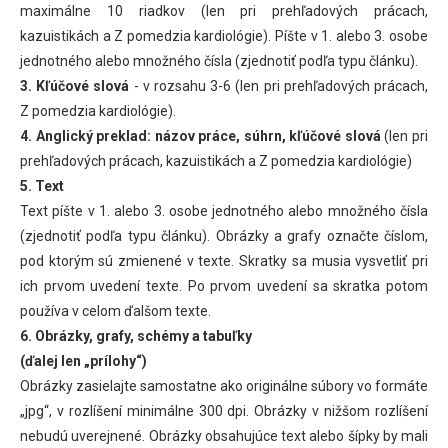
maximálne 10 riadkov (len pri prehľadových prácach,
kazuistikách a Z pomedzia kardiológie). Píšte v 1. alebo 3. osobe
jednotného alebo množného čísla (zjednotiť podľa typu článku).
3. Kľúčové slová
- v rozsahu 3-6 (len pri prehľadových prácach,
Z pomedzia kardiológie).
4. Anglický preklad: názov práce, súhrn, kľúčové slová
(len pri
prehľadových prácach, kazuistikách a Z pomedzia kardiológie)
5. Text
Text píšte v 1. alebo 3. osobe jednotného alebo množného čísla
(zjednotiť podľa typu článku). Obrázky a grafy označte číslom,
pod ktorým sú zmienené v texte. Skratky sa musia vysvetliť pri
ich prvom uvedení texte. Po prvom uvedení sa skratka potom
používa v celom ďalšom texte.
6. Obrázky, grafy, schémy a tabuľky
(ďalej len „prílohy“)
Obrázky zasielajte samostatne ako originálne súbory vo formáte
„jpg“, v rozlíšení minimálne 300 dpi. Obrázky v nižšom rozlíšení
nebudú uverejnené. Obrázky obsahujúce text alebo šípky by mali