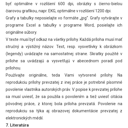
byť optimálne v rozlíšení 600 dpi, obrázky s čierno-bielou
čiarovou grafikou, napr. EKG, optimálne v rozlíšení 1200 dpi.
Grafy a tabuľky neposielajte vo formáte „jpg“. Grafy vytvárajte v
programe Excel a tabuľky v programe Word, posielajte ich
originálne súbory.
V texte musí byť odkaz na všetky prílohy. Každá príloha musí mať
stručný a výstižný názov. Text, resp. vysvetlivky k obrázkom
(legendy) uvádzajte na samostatnej strane. Skratky použité v
prílohe sa uvádzajú a vysvetľujú v abecednom poradí pod
prílohou.
Používajte originálne, teda Vami vytvorené prílohy. Na
reprodukciu prílohy prevzatej z inej práce je potrebné písomné
povolenie vlastníka autorských práv. V popise k prevzatej prílohe
sa musí uviesť, že sa použila s povolením a tiež uviesť citácia
pôvodnej práce, z ktorej bola príloha prevzatá. Povolenie na
reprodukciu sa týka aj obrazovej dokumentácie prevzatej z
elektronických médií.
7. Literatúra