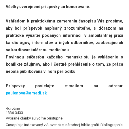
Všetky uverejnené príspevky sú honorované.
Vzhľadom k praktickému zameraniu časopisu Vás prosíme,
aby bol príspevok napísaný zrozumiteľne, s dôrazom na
praktické využitie podaných informácií v ambulantnej praxi
kardiológov, internistov a iných odborníkov, zaoberajúcich
sa kardiovaskulárnou medicínou.
Povinnou súčasťou každého manuskriptu je vyhlásenie o
konflikte záujmov, ako i čestné prehlásenie o tom, že práca
nebola publikovaná v inom periodiku.
Príspevky posielajte e-mailom na adresu:
paulenova@amedi.sk
4x ročne
1336-3433
Vybrané články sú voľne prístupné.
Časopis je indexovaný v Slovenskej národnej bibliografii, Bibliographia