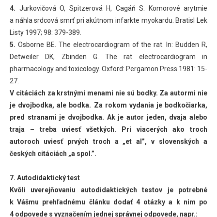
4.
Jurkovičová O, Spitzerová H, Cagáň S. Komorové arytmie
a náhla srdcová smrť pri akútnom infarkte myokardu. Bratisl Lek
Listy 1997; 98: 379-389.
5.
Osborne BE. The electrocardiogram of the rat. In: Budden R,
Detweiler DK, Zbinden G. The rat electrocardiogram in
pharmacology and toxicology. Oxford: Pergamon Press 1981: 15-
27.
V citáciách za krstnými menami nie sú bodky. Za autormi nie
je dvojbodka, ale bodka. Za rokom vydania je bodkočiarka,
pred stranami je dvojbodka. Ak je autor jeden, dvaja alebo
traja – treba uviesť všetkých. Pri viacerých ako troch
autoroch uviesť prvých troch a „et al”, v slovenských a
českých citáciách „a spol.”.
7. Autodidaktický test
Kvôli uverejňovaniu autodidaktických testov je potrebné
k Vášmu prehľadnému článku dodať 4 otázky a k nim po
4 odpovede s vyznačením jednej správnej odpovede, napr.: