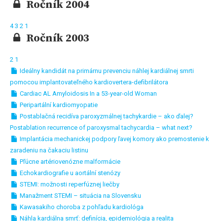
Ročník 2004
4
3
2
1
Ročník 2003
2
1
Ideálny kandidát na primárnu prevenciu náhlej kardiálnej smrti
pomocou implantovateľného kardiovertera-defibrilátora
Cardiac AL Amyloidosis In a 53-year-old Woman
Peripartální kardiomyopatie
Postablačná recidíva paroxyzmálnej tachykardie – ako ďalej?
Postablation recurrence of paroxysmal tachycardia – what next?
Implantácia mechanickej podpory ľavej komory ako premostenie k
zaradeniu na čakaciu listinu
Pľúcne artériovenózne malformácie
Echokardiografie u aortální stenózy
STEMI: možnosti reperfúznej liečby
Manažment STEMI – situácia na Slovensku
Kawasakiho choroba z pohľadu kardiológa
Náhla kardiálna smrť: definícia, epidemiológia a realita