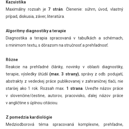
Kazuistika
Maximálny rozsah je
7 strán
. Členenie: súhrn, úvod, vlastný
prípad, diskusia, záver, literatúra.
Algoritmy diagnostiky a terapie
Diagnostika a terapia spracovaná v tabuľkách a schémach,
s minimom textu, s dôrazom na stručnosť a prehľadnosť.
Rôzne
Reakcie na prehľadné články, novinky v oblasti diagnostiky,
terapie, výsledky štúdií
(max. 3 strany)
, správy z odb. podujatí,
abstrakty z vedeckej práce publikovanej v zahraničnej tlači, nie
staršej ako 1 rok. Rozsah max.
1 strana
. Uveďte názov práce
v slovenčine/čestine, autorov, pracovisko, ďalej názov práce
v angličtine s úplnou citáciou.
Z pomedzia kardiológie
Medziodborová téma spracovaná komplexne, prehľadne,