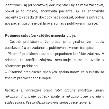
identifikácii. Aj pri obrazovej dokumentácii by sa mala zachovať,
pokiaľ je to možné, anonymita pacienta. Ak sa anonymita
pacienta z vedeckých dôvodov nedá dodržať, potom je potrebné,
aby pacient písomne deklaroval súhlas s publikovaním práce.
Povinnou súčasťou každého manuskriptu je:
‒ Čestné prehlásenie, že práca je originálna, že nebola
publikovaná a ani zadaná na publikovanie v inom časopise.
‒ Písomné prehlásenie autora o prípadnom konflikte záujmov. V
prípade, že konflikt záujmov neexistuje, autor to uvedie v
písomnom prehlásení.
‒ Písomné prehlásenie všetkých spoluautorov, že súhlasia so
znením predloženého rukopisu.
Redakcia si vyhradzuje právo robiť drobné štylistické úpravy
rukopisu. V prípade potreby skrátenia rukopisu bude vyžiadaný
súhlas autora. Všetky články sú dvojstupňovo recenzované.