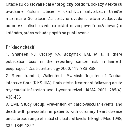
Citácie sú
očíslované chronologicky boldom
, odkazy v texte sú
uvádzané číslom citácie v okrúhlych zátvorkách. Uveďte
maximálne 30 citácií. Za správne uvedenie citácií zodpovedá
autor. Ak spôsob uvedenia citácií nezodpovedá požadovaným
kritériám, práca nebude prijatá na publikovanie.
Príklady citácií:
1.
Shaheen NJ, Crosby NA, Bozymski EM, et al. Is there
publication bias in the reporting cancer risk in Barrett´
esophagus? Gastroenterology 2000; 119: 333-338.
2.
Stenestrand U, Wallentin L. Swedish Register of Cardiac
Intensive Care (RIKS-HIA): Early statin treatment following acute
myocardial infarction and 1-year survival. JAMA 2001; 285(4):
430-436.
3.
LIPID Study Group. Prevention of cardiovascular events and
death with pravastatin in patients with coronary heart disease
and a broad range of initial cholesterol levels. N Engl J Med 1998;
339: 1349-1357.