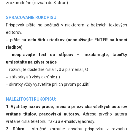
zrozumiteľne (rozsah do 8 strán).
SPRACOVANIE RUKOPISU:
Príspevok píšte na počítači v niektorom z bežných textových
editorov.
‒
píšte na celú šírku riadkov (nepoužívajte ENTER na konci
riadkov)
‒
neupravujte text do stĺpcov – nezalamujte, tabuľky
umiestnite na záver práce
‒ rozlišujte dôsledne čísla 1, 0 a písmená l, O
‒ zátvorky sú vždy okrúhle ( )
‒ skratky vždy vysvetlite pri ich prvom použití
NÁLEŽITOSTI RUKOPISU:
1. Výstižný názov práce, mená a priezviská všetkých autorov
vrátane titulov, pracoviská autorov.
Adresa prvého autora
vrátane čísla telefónu, faxu a e-mailovej adresy.
2. Súhrn
- stručné zhrnutie obsahu príspevku v rozsahu