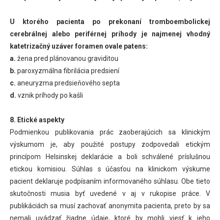
U ktorého pacienta po prekonaní tromboembolickej
cerebrálnej alebo periférnej príhody je najmenej vhodný
katetrizačný uzáver foramen ovale patens:
a.
žena pred plánovanou graviditou
b.
paroxyzmálna fibrilácia predsiení
c.
aneuryzma predsieňového septa
d.
vznik príhody po kašli
8. Etické aspekty
Podmienkou publikovania prác zaoberajúcich sa klinickým
výskumom je, aby použité postupy zodpovedali etickým
princípom Helsinskej deklarácie a boli schválené príslušnou
etickou komisiou. Súhlas s účasťou na klinickom výskume
pacient deklaruje podpísaním informovaného súhlasu. Obe tieto
skutočnosti musia byť uvedené v aj v rukopise práce. V
publikáciách sa musí zachovať anonymita pacienta, preto by sa
nemali uvádzať žiadne údaje, ktoré by mohli viesť k jeho