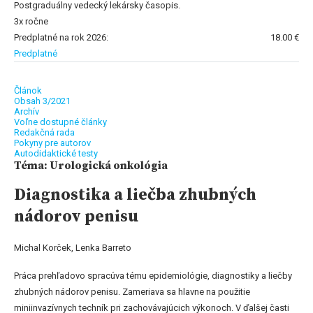
Postgraduálny vedecký lekársky časopis.
3x ročne
Predplatné na rok 2026:
18.00 €
Predplatné
Článok
Obsah 3/2021
Archív
Voľne dostupné články
Redakčná rada
Pokyny pre autorov
Autodidaktické testy
Téma: Urologická onkológia
Diagnostika a liečba zhubných
nádorov penisu
Michal Korček, Lenka Barreto
Práca prehľadovo spracúva tému epidemiológie, diagnostiky a liečby
zhubných nádorov penisu. Zameriava sa hlavne na použitie
miniinvazívnych techník pri zachovávajúcich výkonoch. V ďalšej časti