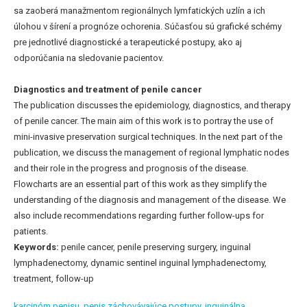
sa zaoberá manažmentom regionálnych lymfatických uzlín a ich
úlohou v šírení a prognóze ochorenia. Súčasťou sú grafické schémy
pre jednotlivé diagnostické a terapeutické postupy, ako aj
odporúčania na sledovanie pacientov.
Diagnostics and treatment of penile cancer
The publication discusses the epidemiology, diagnostics, and therapy
of penile cancer. The main aim of this work is to portray the use of
mini-invasive preservation surgical techniques. In the next part of the
publication, we discuss the management of regional lymphatic nodes
and their role in the progress and prognosis of the disease.
Flowcharts are an essential part of this work as they simplify the
understanding of the diagnosis and management of the disease. We
also include recommendations regarding further follow-ups for
patients.
Keywords:
penile cancer, penile preserving surgery, inguinal
lymphadenectomy, dynamic sentinel inguinal lymphadenectomy,
treatment, follow-up
karcinóm penisu,
penis záchovávajúce postupy,
inguinálna