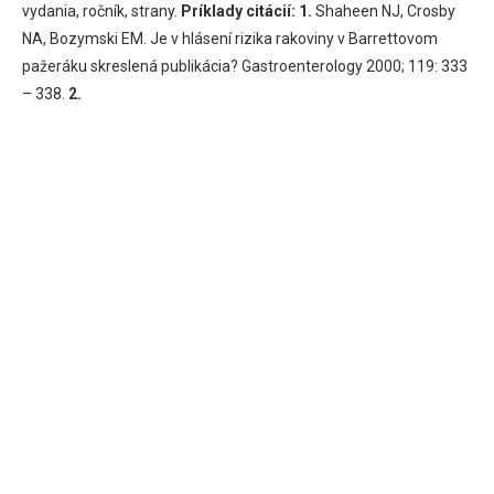
vydania, ročník, strany.
Príklady citácií:
1.
Shaheen NJ, Crosby
NA, Bozymski EM. Je v hlásení rizika rakoviny v Barrettovom
pažeráku skreslená publikácia? Gastroenterology 2000; 119: 333
– 338.
2.