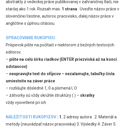
abstrakty z vedeckej práce publikovanej v zahraničnej tlači, nie
staršej ako 1 rok. Rozsah max.
1 strana
. Uveďte názov práce v
slovenčine/čestine, autorov, pracovisko, ďalej názov práce v
angličtine s úplnou citáciou.
SPRACOVANIE RUKOPISU:
Príspevok píšte na počítači v niektorom z bežných textových
editorov.
–
píšte na celú šírku riadkov (ENTER priezviská až na konci
odstavcov)
–
neupravujte text do stĺpcov – nezalamujte, tabuľky čísla
umiestnite na záver práce
– rozlišujte dôsledné 1, 0 a písmená l, O
– zátvorky sú vždy okrúhle štruktúry ( ) –
skratky
vždy vysvetlené pri ich
NÁLEŽITOSTI RUKOPIZOV
:
1.
2 adresy autora . 2. Materiál a
metódy (neuvádzať názov pracoviska) 3. Výsledky 4. Záver 5.