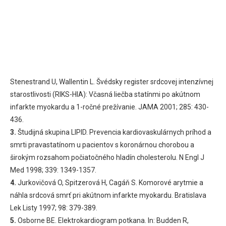
Stenestrand U, Wallentin L. Švédsky register srdcovej intenzívnej
starostlivosti (RIKS-HIA): Včasná liečba statínmi po akútnom
infarkte myokardu a 1-ročné prežívanie. JAMA 2001; 285: 430-
436.
3.
Študijná skupina LIPID. Prevencia kardiovaskulárnych príhod a
smrti pravastatínom u pacientov s koronárnou chorobou a
širokým rozsahom počiatočného hladín cholesterolu. N Engl J
Med 1998; 339: 1349-1357.
4.
Jurkovičová O, Spitzerová H, Cagáň S. Komorové arytmie a
náhla srdcová smrť pri akútnom infarkte myokardu. Bratislava
Lek Listy 1997; 98: 379-389.
5.
Osborne BE. Elektrokardiogram potkana. In: Budden R,