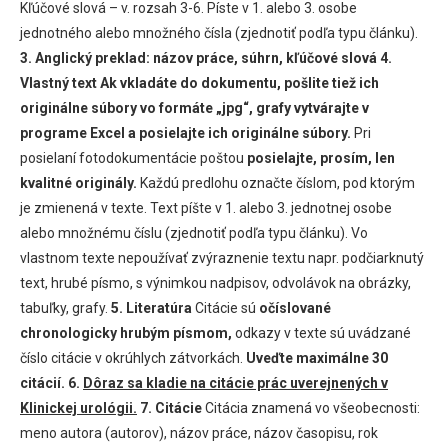
Kľúčové slová – v. rozsah 3-6. Píste v 1. alebo 3. osobe
jednotného alebo množného čísla (zjednotiť podľa typu článku).
3. Anglický preklad: názov práce, súhrn, kľúčové slová
4.
Vlastný text
Ak vkladáte do dokumentu, pošlite tiež ich
originálne súbory vo formáte „jpg“, grafy vytvárajte v
programe Excel a posielajte ich originálne súbory.
Pri
posielaní fotodokumentácie poštou
posielajte, prosím, len
kvalitné originály.
Každú predlohu označte číslom, pod ktorým
je zmienená v texte. Text píšte v 1. alebo 3. jednotnej osobe
alebo množnému číslu (zjednotiť podľa typu článku). Vo
vlastnom texte nepoužívať zvýraznenie textu napr. podčiarknutý
text, hrubé písmo, s výnimkou nadpisov, odvolávok na obrázky,
tabuľky, grafy.
5. Literatúra
Citácie sú
očíslované
chronologicky hrubým písmom,
odkazy v texte sú uvádzané
číslo citácie v okrúhlych zátvorkách.
Uveďte maximálne 30
citácií.
6.
Dôraz sa kladie na citácie prác uverejnených v
Klinickej urológii.
7. Citácie
Citácia znamená vo všeobecnosti:
meno autora (autorov), názov práce, názov časopisu, rok