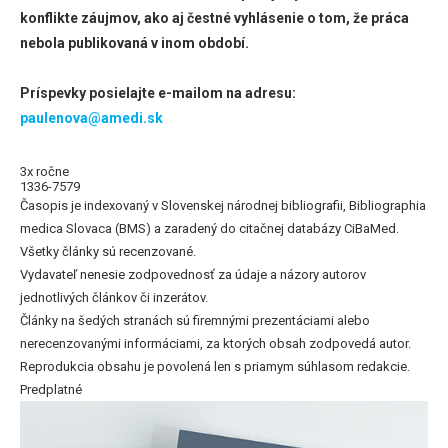
konflikte záujmov, ako aj čestné vyhlásenie o tom, že práca
nebola publikovaná v inom období.
Príspevky posielajte e-mailom na adresu:
paulenova@amedi.sk
3x ročne
1336-7579
Časopis je indexovaný v Slovenskej národnej bibliografii, Bibliographia
medica Slovaca (BMS) a zaradený do citačnej databázy CiBaMed.
Všetky články sú recenzované.
Vydavateľ nenesie zodpovednosť za údaje a názory autorov
jednotlivých článkov či inzerátov.
Články na šedých stranách sú firemnými prezentáciami alebo
nerecenzovanými informáciami, za ktorých obsah zodpovedá autor.
Reprodukcia obsahu je povolená len s priamym súhlasom redakcie.
Predplatné