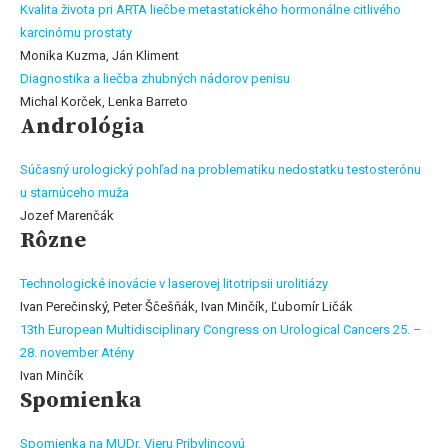
Kvalita života pri ARTA liečbe metastatického hormonálne citlivého
karcinómu prostaty
Monika Kuzma, Ján Kliment
Diagnostika a liečba zhubných nádorov penisu
Michal Korček, Lenka Barreto
Andrológia
Súčasný urologický pohľad na problematiku nedostatku testosterónu
u starnúceho muža
Jozef Marenčák
Rôzne
Technologické inovácie v laserovej litotripsii urolitiázy
Ivan Perečinský, Peter Ščešňák, Ivan Minčík, Ľubomír Ličák
13th European Multidisciplinary Congress on Urological Cancers 25. –
28. november Atény
Ivan Minčík
Spomienka
Spomienka na MUDr. Vieru Pribylincovú