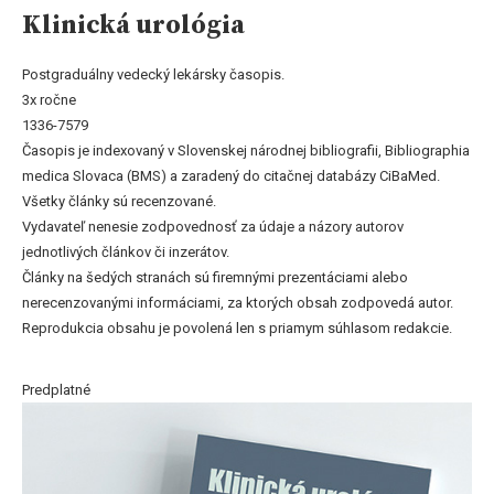
Klinická urológia
Postgraduálny vedecký lekársky časopis.
3x ročne
1336-7579
Časopis je indexovaný v Slovenskej národnej bibliografii, Bibliographia
medica Slovaca (BMS) a zaradený do citačnej databázy CiBaMed.
Všetky články sú recenzované.
Vydavateľ nenesie zodpovednosť za údaje a názory autorov
jednotlivých článkov či inzerátov.
Články na šedých stranách sú firemnými prezentáciami alebo
nerecenzovanými informáciami, za ktorých obsah zodpovedá autor.
Reprodukcia obsahu je povolená len s priamym súhlasom redakcie.
Predplatné