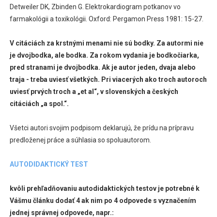
Detweiler DK, Zbinden G. Elektrokardiogram potkanov vo
farmakológii a toxikológii. Oxford: Pergamon Press 1981: 15-27.
V citáciách za krstnými menami nie sú bodky. Za autormi nie
je dvojbodka, ale bodka. Za rokom vydania je bodkočiarka,
pred stranami je dvojbodka. Ak je autor jeden, dvaja alebo
traja - treba uviesť všetkých. Pri viacerých ako troch autoroch
uviesť prvých troch a „et al“, v slovenských a českých
citáciách „a spol.“.
Všetci autori svojim podpisom deklarujú, že prídu na prípravu
predloženej práce a súhlasia so spoluautorom.
AUTODIDAKTICKÝ TEST
kvôli prehľadňovaniu autodidaktických testov je potrebné k
Vášmu článku dodať 4 ak nim po 4 odpovede s vyznačením
jednej správnej odpovede, napr.: