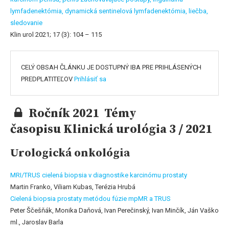
lymfadenektómia,
dynamická sentinelová lymfadenektómia,
liečba,
sledovanie
Klin urol 2021; 17 (3): 104 – 115
CELÝ OBSAH ČLÁNKU JE DOSTUPNÝ IBA PRE PRIHLÁSENÝCH
PREDPLATITEĽOV
Prihlásiť sa
Ročník 2021 Témy
časopisu Klinická urológia 3 / 2021
Urologická onkológia
MRI/TRUS cielená biopsia v diagnostike karcinómu prostaty
Martin Franko, Viliam Kubas, Terézia Hrubá
Cielená biopsia prostaty metódou fúzie mpMR a TRUS
Peter Ščešňák, Monika Daňová, Ivan Perečinský, Ivan Minčík, Ján Vaško
ml., Jaroslav Barla