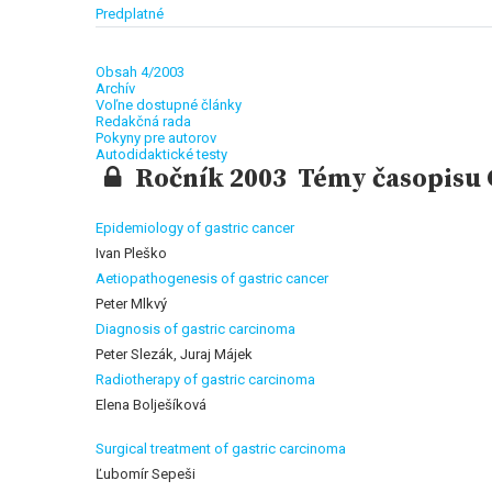
Predplatné
Obsah 4/2003
Archív
Voľne dostupné články
Redakčná rada
Pokyny pre autorov
Autodidaktické testy
Ročník 2003 Témy časopisu G
Epidemiology of gastric cancer
Ivan Pleško
Aetiopathogenesis of gastric cancer
Peter Mlkvý
Diagnosis of gastric carcinoma
Peter Slezák, Juraj Májek
Radiotherapy of gastric carcinoma
Elena Bolješíková
Surgical treatment of gastric carcinoma
Ľubomír Sepeši