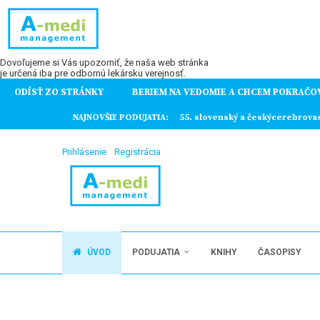
Dovoľujeme si Vás upozorniť, že naša web stránka
je určená iba pre odbornú lekársku verejnosť.
ODÍSŤ ZO STRÁNKY
BERIEM NA VEDOMIE A CHCEM POKRAČO
ochorení
NAJNOVŠIE PODUJATIA:
55. slovenský a českýcerebrova
Prihlásenie
Registrácia
ÚVOD
PODUJATIA
KNIHY
ČASOPISY