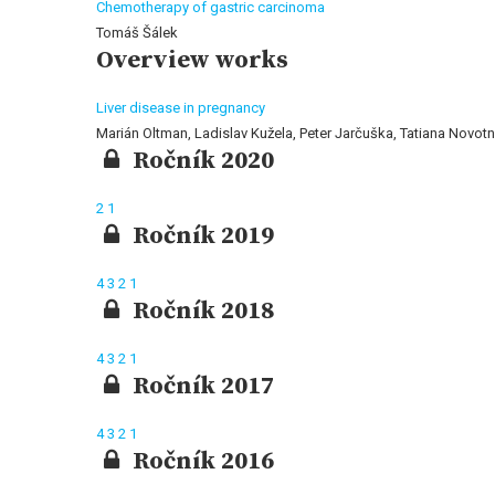
Chemotherapy of gastric carcinoma
Tomáš Šálek
Overview works
Liver disease in pregnancy
Marián Oltman, Ladislav Kužela, Peter Jarčuška, Tatiana Novot
Ročník 2020
2
1
Ročník 2019
4
3
2
1
Ročník 2018
4
3
2
1
Ročník 2017
4
3
2
1
Ročník 2016