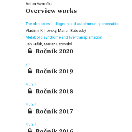
Anton Vavrečka
Overview works
The obstacles in diagnosis of autoimmune pancreatitis
Vladimír Klinovský, Marian Bátovský
Metabolic syndrome and liver transplantation
Ján Králik, Marian Bátovský
Ročník 2020
2
1
Ročník 2019
4
3
2
1
Ročník 2018
4
3
2
1
Ročník 2017
4
3
2
1
Ročník 2016