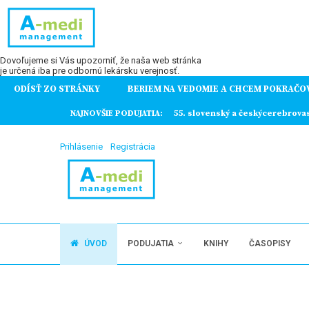
Dovoľujeme si Vás upozorniť, že naša web stránka
je určená iba pre odbornú lekársku verejnosť.
ODÍSŤ ZO STRÁNKY
BERIEM NA VEDOMIE A CHCEM POKRAČO
ochorení
NAJNOVŠIE PODUJATIA:
55. slovenský a českýcerebrova
Prihlásenie
Registrácia
ÚVOD
PODUJATIA
KNIHY
ČASOPISY