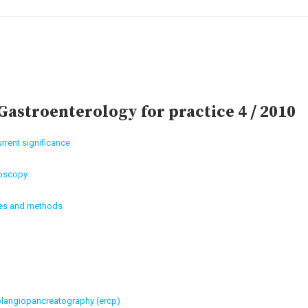
astroenterology for practice 4 / 2010
rent significance
noscopy
ties and methods
holangiopancreatography (ercp)