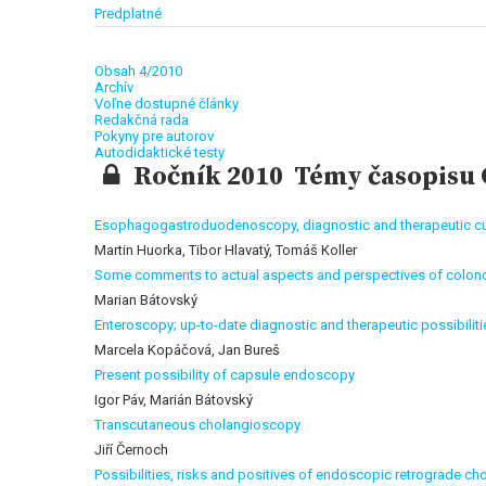
Predplatné
Obsah 4/2010
Archív
Voľne dostupné články
Redakčná rada
Pokyny pre autorov
Autodidaktické testy
Ročník 2010 Témy časopisu G
Esophagogastroduodenoscopy, diagnostic and therapeutic cur
Martin Huorka, Tibor Hlavatý, Tomáš Koller
Some comments to actual aspects and perspectives of colo
Marian Bátovský
Enteroscopy; up-to-date diagnostic and therapeutic possibili
Marcela Kopáčová, Jan Bureš
Present possibility of capsule endoscopy
Igor Páv, Marián Bátovský
Transcutaneous cholangioscopy
Jiří Černoch
Possibilities, risks and positives of endoscopic retrograde c