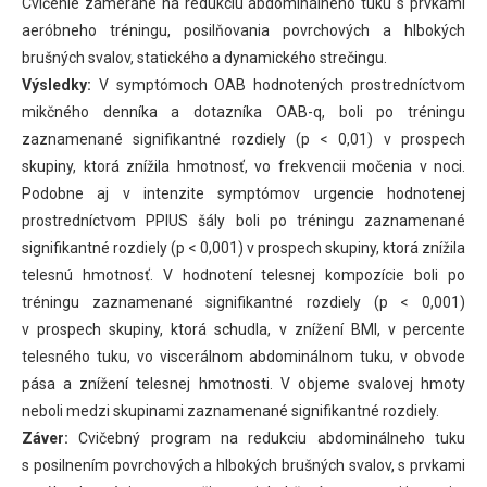
Cvičenie zamerané na redukciu abdominálneho tuku s prvkami
aeróbneho tréningu, posilňovania povrchových a hlbokých
brušných svalov, statického a dynamického strečingu.
Výsledky:
V symptómoch OAB hodnotených prostredníctvom
mikčného denníka a dotazníka OAB-q, boli po tréningu
zaznamenané signifikantné rozdiely (p < 0,01) v prospech
skupiny, ktorá znížila hmotnosť, vo frekvencii močenia v noci.
Podobne aj v intenzite symptómov urgencie hodnotenej
prostredníctvom PPIUS šály boli po tréningu zaznamenané
signifikantné rozdiely (p < 0,001) v prospech skupiny, ktorá znížila
telesnú hmotnosť. V hodnotení telesnej kompozície boli po
tréningu zaznamenané signifikantné rozdiely (p < 0,001)
v prospech skupiny, ktorá schudla, v znížení BMI, v percente
telesného tuku, vo viscerálnom abdominálnom tuku, v obvode
pása a znížení telesnej hmotnosti. V objeme svalovej hmoty
neboli medzi skupinami zaznamenané signifikantné rozdiely.
Záver:
Cvičebný program na redukciu abdominálneho tuku
s posilnením povrchových a hlbokých brušných svalov, s prvkami