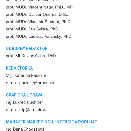
prof. MUDr. Vincent Nagy, PhD., MPH
prof. MUDr. Dalibor Ondruš, DrSc.
prof. MUDr. Vladimír Študent, Ph.D.
prof. MUDr. Ján Švihra, PhD.
prof. MUDr. Ladislav Valanský, PhD.
ODBORNÝ REDAKTOR
prof. MUDr. Ján Švihra, PhD.
REDAKTORKA
Mgr. Katarína Paukeje
e-mail: paukeje@amedi.sk
GRAFICKÁ ÚPRAVA
Ing. Lukrecia Schiller
e-mail: dtp@amedi.sk
MANAŽÉR MARKETINGU, INZERCIE A PODUJATÍ
Ing. Dana Chodasová