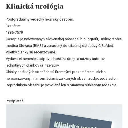
Klinická urológia
Postgraduálny vedecký lekársky časopis.
3x ročne
1336-7579
Časopis je indexovaný v Slovenskej národnej bibliografii, Bibliographia
medica Slovaca (BMS) a zaradený do citačnej databázy CiBaMed.
Všetky články sú recenzované.
Vydavateľ nenesie zodpovednosť za údaje a názory autorov
jednotlivých článkov či inzerátov.
Články na šedých stranách sú firemnými prezentáciami alebo
nerecenzovanými informáciami, za ktorých obsah zodpovedá autor.
Reprodukcia obsahu je povolená len s priamym súhlasom redakcie.
Predplatné