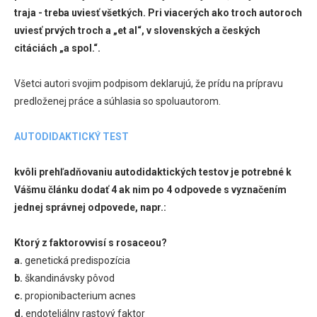
traja - treba uviesť všetkých. Pri viacerých ako troch autoroch
uviesť prvých troch a „et al“, v slovenských a českých
citáciách „a spol.“.
Všetci autori svojim podpisom deklarujú, že prídu na prípravu
predloženej práce a súhlasia so spoluautorom.
AUTODIDAKTICKÝ TEST
kvôli prehľadňovaniu autodidaktických testov je potrebné k
Vášmu článku dodať 4 ak nim po 4 odpovede s vyznačením
jednej správnej odpovede, napr.:
Ktorý z faktorovvisí s rosaceou?
a.
genetická predispozícia
b.
škandinávsky pôvod
c.
propionibacterium acnes
d.
endoteliálny rastový faktor