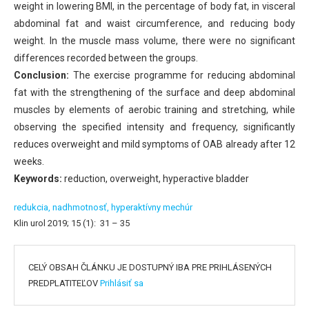
weight in lowering BMI, in the percentage of body fat, in visceral
abdominal fat and waist circumference, and reducing body
weight. In the muscle mass volume, there were no significant
differences recorded between the groups.
Conclusion:
The exercise programme for reducing abdominal
fat with the strengthening of the surface and deep abdominal
muscles by elements of aerobic training and stretching, while
observing the specified intensity and frequency, significantly
reduces overweight and mild symptoms of OAB already after 12
weeks.
Keywords:
reduction, overweight, hyperactive bladder
redukcia,
nadhmotnosť,
hyperaktívny mechúr
Klin urol 2019; 15 (1): 31 – 35
CELÝ OBSAH ČLÁNKU JE DOSTUPNÝ IBA PRE PRIHLÁSENÝCH
PREDPLATITEĽOV
Prihlásiť sa