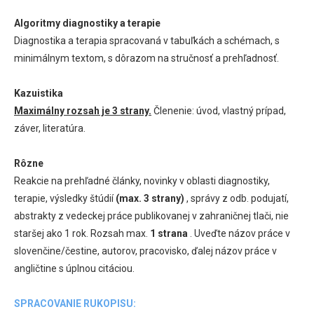
Algoritmy diagnostiky a terapie
Diagnostika a terapia spracovaná v tabuľkách a schémach, s
minimálnym textom, s dôrazom na stručnosť a prehľadnosť.
Kazuistika
Maximálny rozsah je 3 strany.
Členenie: úvod, vlastný prípad,
záver, literatúra.
Rôzne
Reakcie na prehľadné články, novinky v oblasti diagnostiky,
terapie, výsledky štúdií
(max. 3 strany)
, správy z odb. podujatí,
abstrakty z vedeckej práce publikovanej v zahraničnej tlači, nie
staršej ako 1 rok. Rozsah max.
1 strana
. Uveďte názov práce v
slovenčine/čestine, autorov, pracovisko, ďalej názov práce v
angličtine s úplnou citáciou.
SPRACOVANIE RUKOPISU: