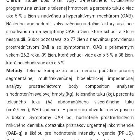
Cieľom
štúdie bolo zistiť vplyv 3-mesačného cvičebného
programu na zníženie telesnej hmotnosti a percento tuku o viac
ako 5 % u žien s nadváhou a hyperaktívnym mechúrom (OAB).
Následne sme hodnotili vplyv cvičenia na ďalšie faktory súvisiace
s nadváhou a na symptómy OAB u žien, ktoré schudli a ktoré
neschudli. Súbor pozostával zo 77 žien s nadváhou potvrdenou
prostredníctvom BMI a so symptómami OAB s priemerným
vekom 26,2 roka, 39 žien, ktoré schudli viac ako o 5 % a 38 žien,
ktoré neschudli viac ako o 5 %.
Metódy:
Telesná kompozícia bola meraná použitím priamej
segmentálnej multifrekvenčnej bioelektrickej impedančnej
analýzy prostredníctvom body composition analyser
s hodnotením svalovej hmoty (kg), telesného tuku (kg), percenta
telesného tuku (%) abdominálneho viscerálneho tuku
(cm2/level), WHR indexom – pomerom obvodu medzi pásom
a bokom. Symptómy OAB boli hodnotené prostredníctvom
mikčného denníka, dotazníka príznakov urgentnej inkontinencie
(OAB-q) a škálou pre hodnotenie intenzity urgencie (PPIUS).