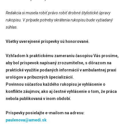
Redakcia si musela robiť právo robiť drobné štylistické úpravy
rukopisu. V prípade potreby skrátenia rukopisu bude vyžiadaný
súhlas.
Všetky uverejnené príspevky sú honorované.
Vzhľadom k praktickému zameraniu časopisu Vás prosíme,
aby bol príspevok napísaný zrozumiteľne, s dôrazom na
praktické využitie podaných informácií v ambulantnej praxi
urológov a príbuzných špecializácií.
Povinnou súčasťou každého rukopisu je vyhlásenie o
konflikte záujmov, ako aj čestné vyhlásenie o tom, že práca
nebola publikovaná v inom období.
Príspevky posielajte e-mailom na adresu:
paulenova@amedi.sk