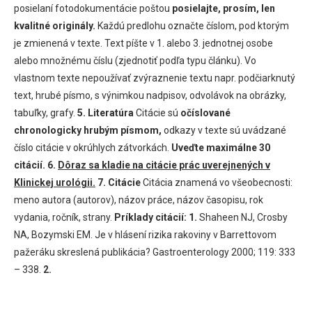
posielaní fotodokumentácie poštou
posielajte, prosím, len
kvalitné originály.
Každú predlohu označte číslom, pod ktorým
je zmienená v texte. Text píšte v 1. alebo 3. jednotnej osobe
alebo množnému číslu (zjednotiť podľa typu článku). Vo
vlastnom texte nepoužívať zvýraznenie textu napr. podčiarknutý
text, hrubé písmo, s výnimkou nadpisov, odvolávok na obrázky,
tabuľky, grafy.
5. Literatúra
Citácie sú
očíslované
chronologicky hrubým písmom,
odkazy v texte sú uvádzané
číslo citácie v okrúhlych zátvorkách.
Uveďte maximálne 30
citácií.
6.
Dôraz sa kladie na citácie prác uverejnených v
Klinickej urológii.
7. Citácie
Citácia znamená vo všeobecnosti:
meno autora (autorov), názov práce, názov časopisu, rok
vydania, ročník, strany.
Príklady citácií:
1.
Shaheen NJ, Crosby
NA, Bozymski EM. Je v hlásení rizika rakoviny v Barrettovom
pažeráku skreslená publikácia? Gastroenterology 2000; 119: 333
– 338.
2.