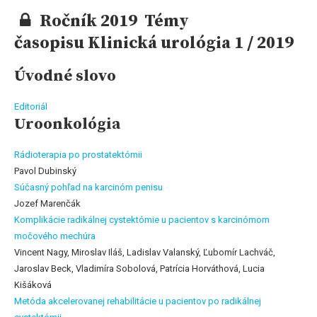
Ročník 2019 Témy
časopisu Klinická urológia 1 / 2019
Úvodné slovo
Editoriál
Uroonkológia
Rádioterapia po prostatektómii
Pavol Dubinský
Súčasný pohľad na karcinóm penisu
Jozef Marenčák
Komplikácie radikálnej cystektómie u pacientov s karcinómom
močového mechúra
Vincent Nagy, Miroslav Iláš, Ladislav Valanský, Ľubomír Lachváč,
Jaroslav Beck, Vladimíra Sobolová, Patrícia Horváthová, Lucia
Kišáková
Metóda akcelerovanej rehabilitácie u pacientov po radikálnej