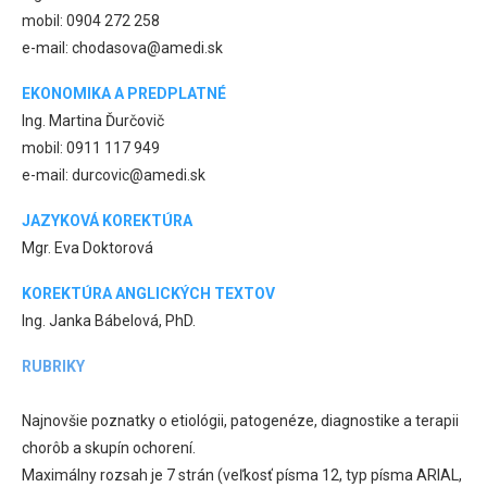
mobil: 0904 272 258
e-mail: chodasova@amedi.sk
EKONOMIKA A PREDPLATNÉ
Ing. Martina Ďurčovič
mobil: 0911 117 949
e-mail: durcovic@amedi.sk
JAZYKOVÁ KOREKTÚRA
Mgr. Eva Doktorová
KOREKTÚRA ANGLICKÝCH TEXTOV
Ing. Janka Bábelová, PhD.
RUBRIKY
Najnovšie poznatky o etiológii, patogenéze, diagnostike a terapii
chorôb a skupín ochorení.
Maximálny rozsah je 7 strán (veľkosť písma 12, typ písma ARIAL,