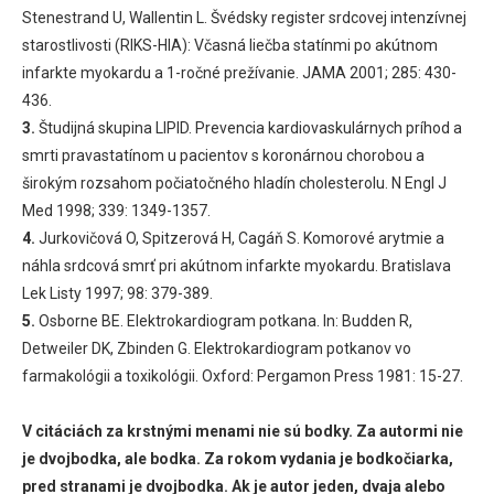
Stenestrand U, Wallentin L. Švédsky register srdcovej intenzívnej
starostlivosti (RIKS-HIA): Včasná liečba statínmi po akútnom
infarkte myokardu a 1-ročné prežívanie. JAMA 2001; 285: 430-
436.
3.
Študijná skupina LIPID. Prevencia kardiovaskulárnych príhod a
smrti pravastatínom u pacientov s koronárnou chorobou a
širokým rozsahom počiatočného hladín cholesterolu. N Engl J
Med 1998; 339: 1349-1357.
4.
Jurkovičová O, Spitzerová H, Cagáň S. Komorové arytmie a
náhla srdcová smrť pri akútnom infarkte myokardu. Bratislava
Lek Listy 1997; 98: 379-389.
5.
Osborne BE. Elektrokardiogram potkana. In: Budden R,
Detweiler DK, Zbinden G. Elektrokardiogram potkanov vo
farmakológii a toxikológii. Oxford: Pergamon Press 1981: 15-27.
V citáciách za krstnými menami nie sú bodky. Za autormi nie
je dvojbodka, ale bodka. Za rokom vydania je bodkočiarka,
pred stranami je dvojbodka. Ak je autor jeden, dvaja alebo