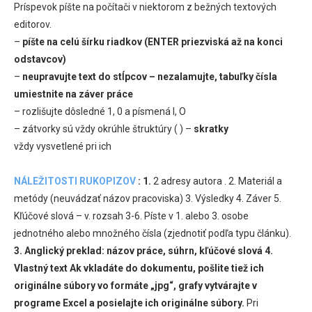
Príspevok píšte na počítači v niektorom z bežných textových
editorov.
–
píšte na celú šírku riadkov (ENTER priezviská až na konci
odstavcov)
–
neupravujte text do stĺpcov – nezalamujte, tabuľky čísla
umiestnite na záver práce
– rozlišujte dôsledné 1, 0 a písmená l, O
– zátvorky sú vždy okrúhle štruktúry ( ) –
skratky
vždy vysvetlené pri ich
NÁLEŽITOSTI RUKOPIZOV
:
1.
2 adresy autora . 2. Materiál a
metódy (neuvádzať názov pracoviska) 3. Výsledky 4. Záver 5.
Kľúčové slová – v. rozsah 3-6. Píste v 1. alebo 3. osobe
jednotného alebo množného čísla (zjednotiť podľa typu článku).
3. Anglický preklad: názov práce, súhrn, kľúčové slová
4.
Vlastný text
Ak vkladáte do dokumentu, pošlite tiež ich
originálne súbory vo formáte „jpg“, grafy vytvárajte v
programe Excel a posielajte ich originálne súbory.
Pri