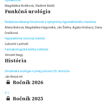
cystektómii
Magdaléna Božiková, Vladimír Baláž
Funkčná urológia
Redukcia telesnej hmotnosti a symptómy hyperaktívneho mechúra
Alena Buková, Magdaléna Hagovská, Ján Švihra, Agata Hrobacz, Dana
Dračková
Hyperaktívny močový mechúr
Ľubomír Lachváč
Farmakologická liečba noktúrie
Vincent Nagy
História
Slovenská urológia v prvej polovici 20. storočia
Ján Breza ml.
Ročník 2026
2
1
Ročník 2025