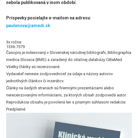
nebola publikovaná v inom období.
Príspevky posielajte e-mailom na adresu:
paulenova@amedi.sk
3x ročne
1336-7579
Časopis je indexovaný v Slovenskej národnej bibliografii, Bibliographia
medica Slovaca (BMS) a zaradený do citačnej databázy CiBaMed.
Všetky články sú recenzované.
Vydavateľ nenesie zodpovednosť za údaje a názory autorov
jednotlivých článkov či inzerátov.
Články na šedých stranách sú firemnými prezentáciami alebo
nerecenzovanými informáciami, za ktorých obsah zodpovedá autor.
Reprodukcia obsahu je povolená len s priamym súhlasom redakcie.
Predplatné