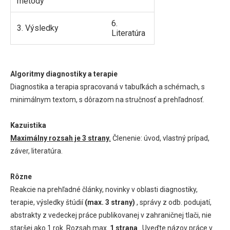
metódy
6.
3. Výsledky
Literatúra
Algoritmy diagnostiky a terapie
Diagnostika a terapia spracovaná v tabuľkách a schémach, s
minimálnym textom, s dôrazom na stručnosť a prehľadnosť.
Kazuistika
Maximálny rozsah je 3 strany.
Členenie: úvod, vlastný prípad,
záver, literatúra.
Rôzne
Reakcie na prehľadné články, novinky v oblasti diagnostiky,
terapie, výsledky štúdií
(max. 3 strany)
, správy z odb. podujatí,
abstrakty z vedeckej práce publikovanej v zahraničnej tlači, nie
staršej ako 1 rok. Rozsah max.
1 strana
. Uveďte názov práce v