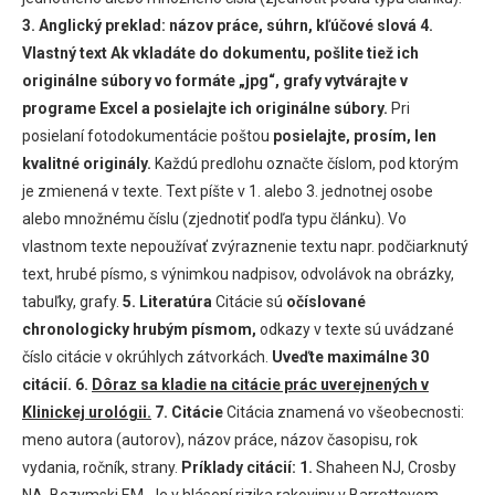
3. Anglický preklad: názov práce, súhrn, kľúčové slová
4.
Vlastný text
Ak vkladáte do dokumentu, pošlite tiež ich
originálne súbory vo formáte „jpg“, grafy vytvárajte v
programe Excel a posielajte ich originálne súbory.
Pri
posielaní fotodokumentácie poštou
posielajte, prosím, len
kvalitné originály.
Každú predlohu označte číslom, pod ktorým
je zmienená v texte. Text píšte v 1. alebo 3. jednotnej osobe
alebo množnému číslu (zjednotiť podľa typu článku). Vo
vlastnom texte nepoužívať zvýraznenie textu napr. podčiarknutý
text, hrubé písmo, s výnimkou nadpisov, odvolávok na obrázky,
tabuľky, grafy.
5. Literatúra
Citácie sú
očíslované
chronologicky hrubým písmom,
odkazy v texte sú uvádzané
číslo citácie v okrúhlych zátvorkách.
Uveďte maximálne 30
citácií.
6.
Dôraz sa kladie na citácie prác uverejnených v
Klinickej urológii.
7. Citácie
Citácia znamená vo všeobecnosti:
meno autora (autorov), názov práce, názov časopisu, rok
vydania, ročník, strany.
Príklady citácií:
1.
Shaheen NJ, Crosby
NA, Bozymski EM. Je v hlásení rizika rakoviny v Barrettovom