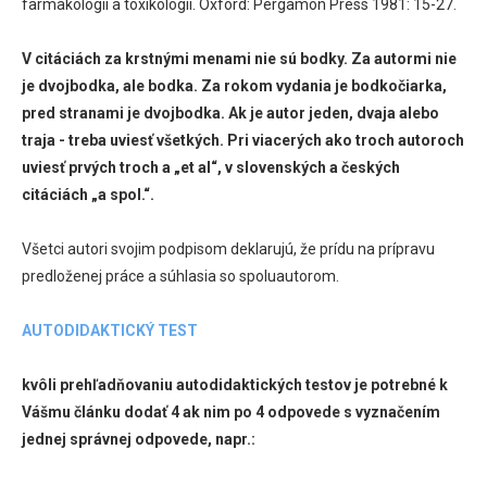
farmakológii a toxikológii. Oxford: Pergamon Press 1981: 15-27.
V citáciách za krstnými menami nie sú bodky. Za autormi nie
je dvojbodka, ale bodka. Za rokom vydania je bodkočiarka,
pred stranami je dvojbodka. Ak je autor jeden, dvaja alebo
traja - treba uviesť všetkých. Pri viacerých ako troch autoroch
uviesť prvých troch a „et al“, v slovenských a českých
citáciách „a spol.“.
Všetci autori svojim podpisom deklarujú, že prídu na prípravu
predloženej práce a súhlasia so spoluautorom.
AUTODIDAKTICKÝ TEST
kvôli prehľadňovaniu autodidaktických testov je potrebné k
Vášmu článku dodať 4 ak nim po 4 odpovede s vyznačením
jednej správnej odpovede, napr.: