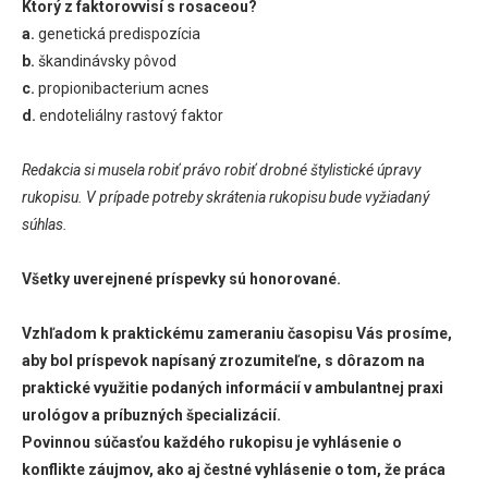
Ktorý z faktorovvisí s rosaceou?
a.
genetická predispozícia
b.
škandinávsky pôvod
c.
propionibacterium acnes
d.
endoteliálny rastový faktor
Redakcia si musela robiť právo robiť drobné štylistické úpravy
rukopisu. V prípade potreby skrátenia rukopisu bude vyžiadaný
súhlas.
Všetky uverejnené príspevky sú honorované.
Vzhľadom k praktickému zameraniu časopisu Vás prosíme,
aby bol príspevok napísaný zrozumiteľne, s dôrazom na
praktické využitie podaných informácií v ambulantnej praxi
urológov a príbuzných špecializácií.
Povinnou súčasťou každého rukopisu je vyhlásenie o
konflikte záujmov, ako aj čestné vyhlásenie o tom, že práca