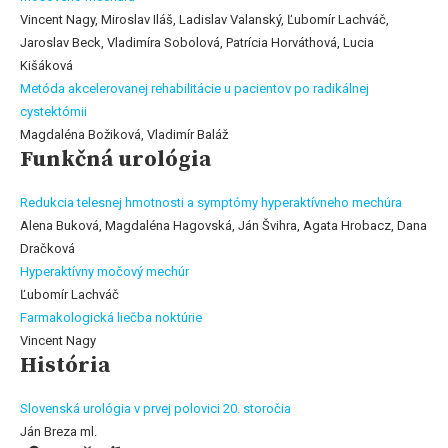
Vincent Nagy, Miroslav Iláš, Ladislav Valanský, Ľubomír Lachváč,
Jaroslav Beck, Vladimíra Sobolová, Patrícia Horváthová, Lucia
Kišáková
Metóda akcelerovanej rehabilitácie u pacientov po radikálnej
cystektómii
Magdaléna Božiková, Vladimír Baláž
Funkčná urológia
Redukcia telesnej hmotnosti a symptómy hyperaktívneho mechúra
Alena Buková, Magdaléna Hagovská, Ján Švihra, Agata Hrobacz, Dana
Dračková
Hyperaktívny močový mechúr
Ľubomír Lachváč
Farmakologická liečba noktúrie
Vincent Nagy
História
Slovenská urológia v prvej polovici 20. storočia
Ján Breza ml.