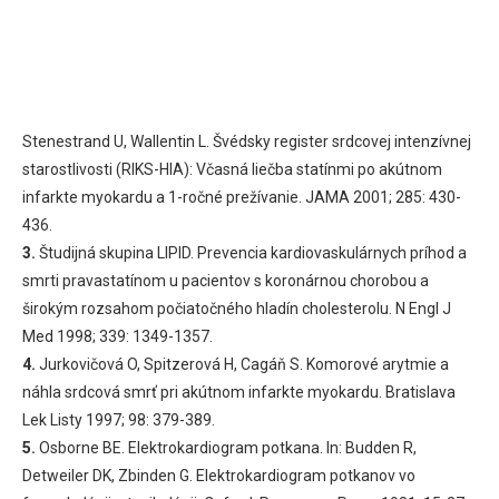
Stenestrand U, Wallentin L. Švédsky register srdcovej intenzívnej
starostlivosti (RIKS-HIA): Včasná liečba statínmi po akútnom
infarkte myokardu a 1-ročné prežívanie. JAMA 2001; 285: 430-
436.
3.
Študijná skupina LIPID. Prevencia kardiovaskulárnych príhod a
smrti pravastatínom u pacientov s koronárnou chorobou a
širokým rozsahom počiatočného hladín cholesterolu. N Engl J
Med 1998; 339: 1349-1357.
4.
Jurkovičová O, Spitzerová H, Cagáň S. Komorové arytmie a
náhla srdcová smrť pri akútnom infarkte myokardu. Bratislava
Lek Listy 1997; 98: 379-389.
5.
Osborne BE. Elektrokardiogram potkana. In: Budden R,
Detweiler DK, Zbinden G. Elektrokardiogram potkanov vo