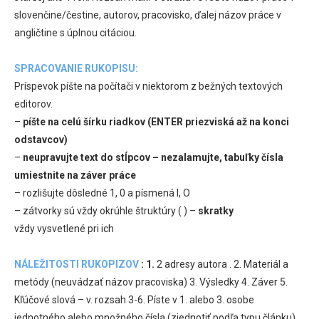
slovenčine/čestine, autorov, pracovisko, ďalej názov práce v
angličtine s úplnou citáciou.
SPRACOVANIE RUKOPISU:
Príspevok píšte na počítači v niektorom z bežných textových
editorov.
–
píšte na celú šírku riadkov (ENTER priezviská až na konci
odstavcov)
–
neupravujte text do stĺpcov – nezalamujte, tabuľky čísla
umiestnite na záver práce
– rozlišujte dôsledné 1, 0 a písmená l, O
– zátvorky sú vždy okrúhle štruktúry ( ) –
skratky
vždy vysvetlené pri ich
NÁLEŽITOSTI RUKOPIZOV
:
1.
2 adresy autora . 2. Materiál a
metódy (neuvádzať názov pracoviska) 3. Výsledky 4. Záver 5.
Kľúčové slová – v. rozsah 3-6. Píste v 1. alebo 3. osobe
jednotného alebo množného čísla (zjednotiť podľa typu článku).