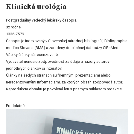
Klinická urológia
Postgraduálny vedecký lekársky časopis.
3x ročne
1336-7579
Časopis je indexovaný v Slovenskej národnej bibliografii, Bibliographia
medica Slovaca (BMS) a zaradený do citačnej databázy CiBaMed.
Všetky články sú recenzované.
Vydavateľ nenesie zodpovednosť za údaje a názory autorov
jednotlivých článkov či inzerátov.
Články na šedých stranách sú firemnými prezentáciami alebo
nerecenzovanými informáciami, za ktorých obsah zodpovedá autor.
Reprodukcia obsahu je povolená len s priamym súhlasom redakcie.
Predplatné