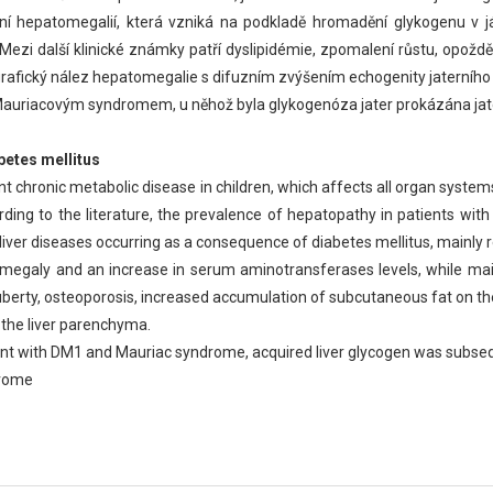
ní hepatomegalií, která vzniká na podkladě hromadění glykogenu v j
 Mezi další klinické známky patří dyslipidémie, zpomalení růstu, opo
nografický nález hepatomegalie s difuzním zvýšením echogenity jaterní
 Mauriacovým syndromem, u něhož byla glykogenóza jater prokázána jater
betes mellitus
 chronic metabolic disease in children, which affects all organ systems 
rding to the literature, the prevalence of hepatopathy in patients wit
liver diseases occurring as a consequence of diabetes mellitus, mainly
egaly and an increase in serum aminotransferases levels, while mainta
puberty, osteoporosis, increased accumulation of subcutaneous fat on th
 the liver parenchyma.
atient with DM1 and Mauriac syndrome, acquired liver glycogen was subs
drome