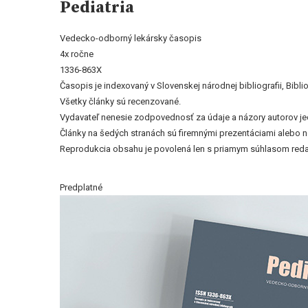
Pediatria
Vedecko-odborný lekársky časopis
4x ročne
1336-863X
Časopis je indexovaný v Slovenskej národnej bibliografii, Bi
Všetky články sú recenzované.
Vydavateľ nenesie zodpovednosť za údaje a názory autorov jedn
Články na šedých stranách sú firemnými prezentáciami alebo 
Reprodukcia obsahu je povolená len s priamym súhlasom reda
Predplatné