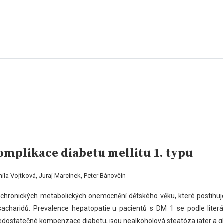
mplikace diabetu mellitu 1. typu
la Vojtková, Juraj Marcinek, Peter Bánovčin
ích chronických metabolických onemocnění dětského věku, které postihu
 sacharidů. Prevalence hepatopatie u pacientů s DM 1 se podle liter
nedostatečné kompenzace diabetu, jsou nealkoholová steatóza jater a g