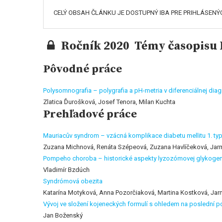
CELÝ OBSAH ČLÁNKU JE DOSTUPNÝ IBA PRE PRIHLÁSENÝ
Ročník 2020 Témy časopisu P
Pôvodné práce
Polysomnografia – polygrafia a pH-metria v diferenciálnej diag
Zlatica Ďurošková, Josef Tenora, Milan Kuchta
Prehľadové práce
Mauriacův syndrom – vzácná komplikace diabetu mellitu 1. ty
Zuzana Michnová, Renáta Szépeová, Zuzana Havlíčeková, Jarmi
Pompeho choroba – historické aspekty lyzozómovej glykoge
Vladimír Bzdúch
Syndrómová obezita
Katarína Motyková, Anna Pozorčiaková, Martina Kostková, Jarm
Vývoj ve složení kojeneckých formulí s ohledem na poslední
Jan Boženský