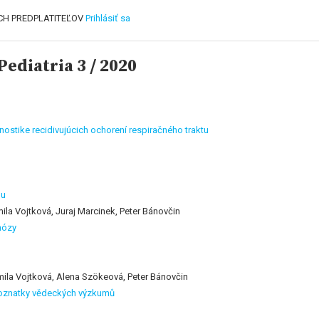
CH PREDPLATITEĽOV
Prihlásiť sa
ediatria 3 / 2020
nostike recidivujúcich ochorení respiračného traktu
pu
la Vojtková, Juraj Marcinek, Peter Bánovčin
nózy
ila Vojtková, Alena Szökeová, Peter Bánovčin
 poznatky vědeckých výzkumů