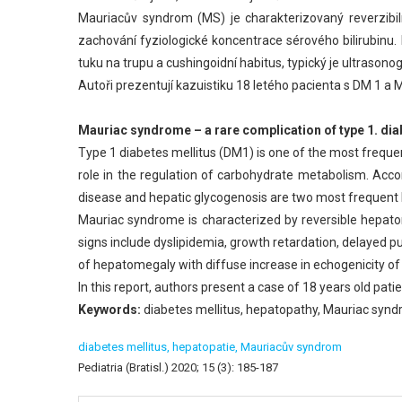
Mauriacův syndrom (MS) je charakterizovaný reverzibil
zachování fyziologické koncentrace sérového bilirubinu.
tuku na trupu a cushingoidní habitus, typický je ultraso
Autoři prezentují kazuistiku 18 letého pacienta s DM 1 a
Mauriac syndrome – a rare complication of type 1. dia
Type 1 diabetes mellitus (DM1) is one of the most frequent
role in the regulation of carbohydrate metabolism. Acco
disease and hepatic glycogenosis are two most frequent 
Mauriac syndrome is characterized by reversible hepatom
signs include dyslipidemia, growth retardation, delayed 
of hepatomegaly with diffuse increase in echogenicity of
In this report, authors present a case of 18 years old p
Keywords:
diabetes mellitus, hepatopathy, Mauriac syn
diabetes mellitus,
hepatopatie,
Mauriacův syndrom
Pediatria (Bratisl.) 2020; 15 (3): 185-187