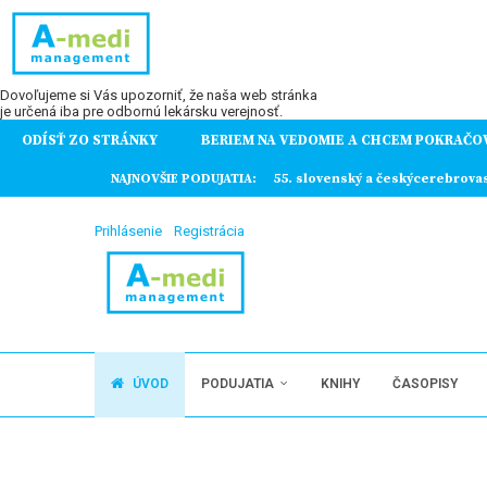
Dovoľujeme si Vás upozorniť, že naša web stránka
je určená iba pre odbornú lekársku verejnosť.
ODÍSŤ ZO STRÁNKY
BERIEM NA VEDOMIE A CHCEM POKRAČO
ochorení
NAJNOVŠIE PODUJATIA:
55. slovenský a českýcerebrova
Prihlásenie
Registrácia
ÚVOD
PODUJATIA
KNIHY
ČASOPISY