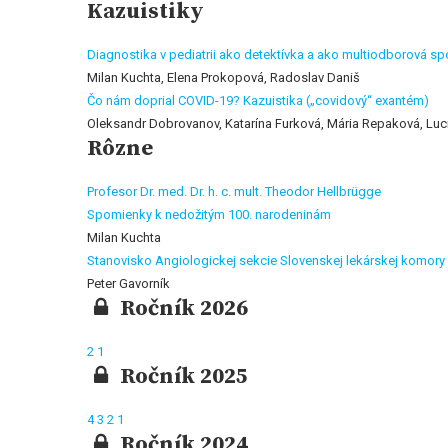
Kazuistiky
Diagnostika v pediatrii ako detektívka a ako multiodborová s
Milan Kuchta, Elena Prokopová, Radoslav Daniš
Čo nám doprial COVID-19? Kazuistika („covidový“ exantém)
Oleksandr Dobrovanov, Katarína Furková, Mária Repaková, Luc
Rôzne
Profesor Dr. med. Dr. h. c. mult. Theodor Hellbrügge
Spomienky k nedožitým 100. narodeninám
Milan Kuchta
Stanovisko Angiologickej sekcie Slovenskej lekárskej komory
Peter Gavorník
Ročník 2026
2
1
Ročník 2025
4
3
2
1
Ročník 2024