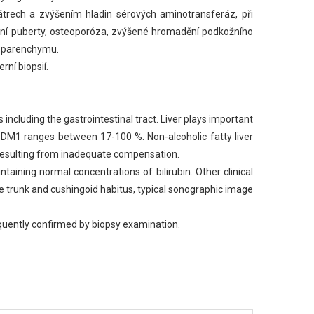
átrech a zvýšením hladin sérových aminotransferáz, při
ždění puberty, osteoporóza, zvýšené hromadění podkožního
ho parenchymu.
ní biopsií.
including the gastrointestinal tract. Liver plays important
h DM1 ranges between 17-100 %. Non-alcoholic fatty liver
 resulting from inadequate compensation.
ining normal concentrations of bilirubin. Other clinical
e trunk and cushingoid habitus, typical sonographic image
equently confirmed by biopsy examination.