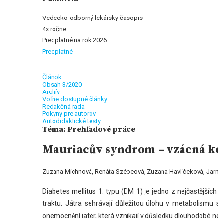
Vedecko-odborný lekársky časopis
4x ročne
Predplatné na rok 2026:
Predplatné
Článok
Obsah 3/2020
Archív
Voľne dostupné články
Redakčná rada
Pokyny pre autorov
Autodidaktické testy
Téma: Prehľadové práce
Mauriacův syndrom – vzácná ko
Zuzana Michnová, Renáta Szépeová, Zuzana Havlíčeková, Jarmi
Diabetes mellitus 1. typu (DM 1) je jedno z nejčastějš
traktu. Játra sehrávají důležitou úlohu v metabolismu
onemocnění jater, která vznikají v důsledku dlouhodobé 