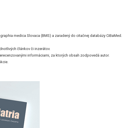
bliographia medica Slovaca (BMS) a zaradený do citačnej databázy CiBaMed.
otlivých článkov či inzerátov.
nerecenzovanými informáciami, za ktorých obsah zodpovedá autor.
kcie.