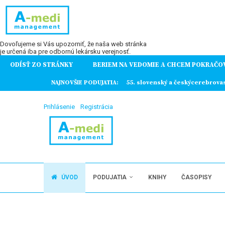
Dovoľujeme si Vás upozorniť, že naša web stránka
je určená iba pre odbornú lekársku verejnosť.
ODÍSŤ ZO STRÁNKY
BERIEM NA VEDOMIE A CHCEM POKRAČO
ochorení
NAJNOVŠIE PODUJATIA:
55. slovenský a českýcerebrova
Prihlásenie
Registrácia
ÚVOD
PODUJATIA
KNIHY
ČASOPISY