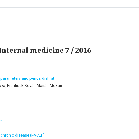
nternal medicine 7 / 2016
 parameters and pericardial fat
ová, František Kovář, Marián Mokáň
e
its chronic disease (i-ACLF)