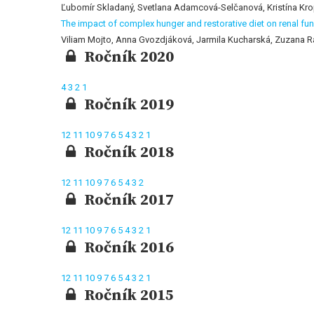
Ľubomír Skladaný, Svetlana Adamcová-Selčanová, Kristína Kr
The impact of complex hunger and restorative diet on renal fun
Viliam Mojto, Anna Gvozdjáková, Jarmila Kucharská, Zuzana R
Ročník 2020
4
3
2
1
Ročník 2019
12
11
10
9
7
6
5
4
3
2
1
Ročník 2018
12
11
10
9
7
6
5
4
3
2
Ročník 2017
12
11
10
9
7
6
5
4
3
2
1
Ročník 2016
12
11
10
9
7
6
5
4
3
2
1
Ročník 2015