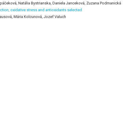
opáčeková, Natália Bystrianska, Daniela Janceková, Zuzana Podmanická
ction, oxidative stress and antioxidants selected
ausová, Mária Kolcunová, Jozef Valuch